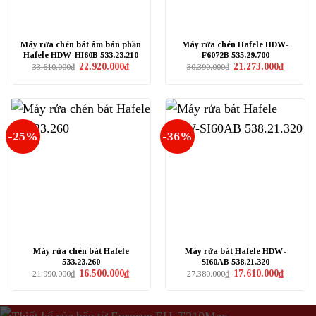
Máy rửa chén bát âm bán phần
Máy rửa chén Hafele HDW-
Hafele HDW-HI60B 533.23.210
F6072B 535.29.700
Giá
Giá
Giá
Giá
22.920.000
₫
21.273.000
₫
33.610.000
₫
30.390.000
₫
gốc
hiện
gốc
hiện
là:
tại
là:
tại
33.610.000₫.
là:
30.390.000₫.
là:
22.920.000₫.
21.273.0
-25%
-36%
Máy rửa chén bát Hafele
Máy rửa bát Hafele HDW-
533.23.260
SI60AB 538.21.320
Giá
Giá
Giá
Giá
16.500.000
₫
17.610.000
₫
21.990.000
₫
27.380.000
₫
gốc
hiện
gốc
hiện
là:
tại
là:
tại
21.990.000₫.
là:
27.380.000₫.
là:
16.500.000₫.
17.610.0