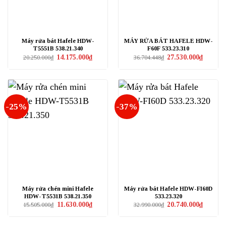
Máy rửa bát Hafele HDW-
MÁY RỬA BÁT HAFELE HDW-
T5551B 538.21.340
F60F 533.23.310
Giá
Giá
Giá
Giá
14.175.000
₫
27.530.000
₫
20.250.000
₫
36.704.448
₫
gốc
hiện
gốc
hiện
là:
tại
là:
tại
20.250.000₫.
là:
36.704.448₫.
là:
14.175.000₫.
27.530.0
-25%
-37%
Máy rửa chén mini Hafele
Máy rửa bát Hafele HDW-FI60D
HDW-T5531B 538.21.350
533.23.320
Giá
Giá
Giá
Giá
11.630.000
₫
20.740.000
₫
15.505.000
₫
32.990.000
₫
gốc
hiện
gốc
hiện
là:
tại
là:
tại
15.505.000₫.
là:
32.990.000₫.
là: