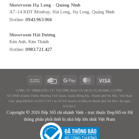
Showroom Hạ Long - Quảng Ninh
A7-14 KĐT Monbay, Hải Long, Hạ Long, Quảng Ninh
Hotline:
0943.963.966
Showroom Hải Dương
Kim Anh, Kim Thành
Hotline:
0983.721.427
CÔNG TY TNHH ĐẦU TƯ THƯƠNG MẠI VÀ DỊCH VỤ HOÀNG CƯƠNG
Số 398B Khâm Thiên, Phường Thổ Quan, Quận Đống Đa, Thành phố Hà Nội, Việt Nam
Giấy phép ĐKKD: 0105475353 do Sở Kế hoạch và Đầu tư thành phố Hà Nội cấp ngày
8/9/2011
Copyright © 2026 Bếp 365 chi nhánh Vinh - trực thuộc Bep365.vn Hệ
thống phân phối thiết bị nhà bếp lớn nhất Việt Nam