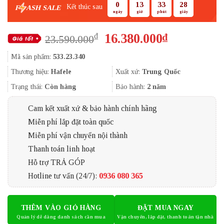
0
13
33
27
Kết thúc sau
F
ASH SALE
ngày
giờ
phút
giây
Giá
Giá
16.380.000
₫
₫
23.590.000
gốc
hiện
Mã sản phẩm:
533.23.340
là:
tại
23.590.000₫.
là:
Thương hiệu:
Hafele
Xuất xứ:
Trung Quốc
16.380.000
Trạng thái:
Còn hàng
Bảo hành:
2 năm
Cam kết xuất xứ & bảo hành chính hãng
Miễn phí lắp đặt toàn quốc
Miễn phí vận chuyển nội thành
Thanh toán linh hoạt
Hỗ trợ TRẢ GÓP
Hotline tư vấn (24/7):
0936 080 365
THÊM VÀO GIỎ HÀNG
ĐẶT MUA NGAY