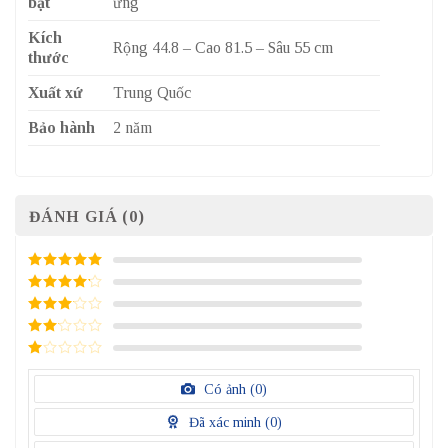
bật
ứng
Kích
Rộng 44.8 – Cao 81.5 – Sâu 55 cm
thước
Xuất xứ
Trung Quốc
Bảo hành
2 năm
ĐÁNH GIÁ (0)
5
/ 5 điểm
4
/ 5
điểm
3
/ 5
điểm
2
/
5
1
điểm
/
Có ảnh (
0
)
5
điểm
Đã xác minh (
0
)