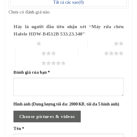
Tất cả các sao(
0
)
Chưa có đánh giá nào.
Hãy là người đầu tiên nhận xét “Máy rửa chén
Hafele HDW-B4512B 533.23.340”
1 trên 5 sao
2 trên 5 sao
3 trên 5 sao
4 trên 5 sao
5 trên 5 sao
Đánh giá của bạn
*
Hình ảnh (Dung lượng tối đa: 2000 KB, tối đa 5 hình ảnh)
Choose pictures & videos
Tên
*