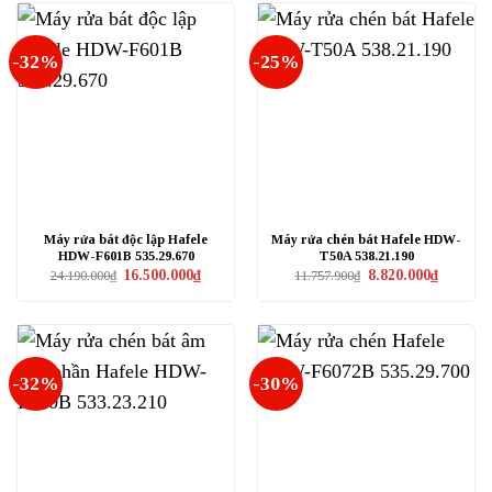
11.630.000₫.
20.740.0
-32%
-25%
Máy rửa bát độc lập Hafele
Máy rửa chén bát Hafele HDW-
HDW-F601B 535.29.670
T50A 538.21.190
Giá
Giá
Giá
Giá
16.500.000
₫
8.820.000
₫
24.190.000
₫
11.757.900
₫
gốc
hiện
gốc
hiện
là:
tại
là:
tại
24.190.000₫.
là:
11.757.900₫.
là:
16.500.000₫.
8.820.000
-32%
-30%