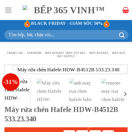
Bỏ
qua
nội
BLACK FRIDAY - GIẢM SỐC 50%
dung
Tìm
kiếm:
TRANG CHỦ
/
SẢN PHẨM
/
MÁY RỬA BÁT - MÁY SẤY BÁT
/
MÁY RỬA BÁT
/
MÁY RỬA
BÁT HAFELE
-31%
Máy rửa chén Hafele HDW-B4512B
533.23.340