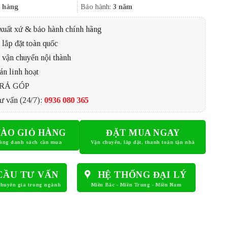
2.550.000₫.
 hàng
Bảo hành:
3 năm
xuất xứ & bảo hành chính hãng
lắp đặt toàn quốc
 vận chuyển nội thành
án linh hoạt
TRẢ GÓP
ư vấn (24/7):
0936 080 365
ÀO GIỎ HÀNG
ĐẶT MUA NGAY
CẦU TƯ VẤN
HỆ THỐNG ĐẠI LÝ