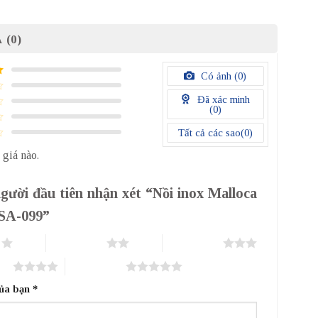
 (0)
Có ảnh (
0
)
Đã xác minh
(
0
)
Tất cả các sao(
0
)
 giá nào.
gười đầu tiên nhận xét “Nồi inox Malloca
 SA-099”
o
2 trên 5 sao
3 trên 5 sao
sao
5 trên 5 sao
của bạn
*