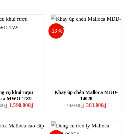
-13%
ng cụ khui rượu
Khay úp chén Malloca MDD-
oca MWO-TZ9
14028
Giá
Giá
Giá
Giá
1.590.000
₫
383.000
₫
000
₫
442.000
₫
gốc
hiện
gốc
hiện
là:
tại
là:
tại
1.870.000₫.
là:
442.000₫.
là:
1.590.000₫.
383.000₫.