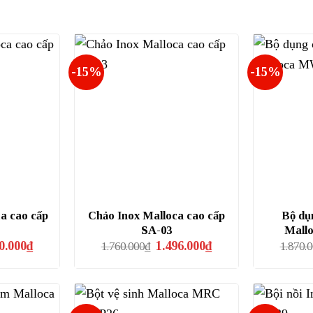
-15%
-15%
ca cao cấp
Chảo Inox Malloca cao cấp
Bộ dụ
SA-03
Mall
Giá
Giá
Giá
0.000
₫
1.496.000
₫
1.760.000
₫
1.870.
hiện
gốc
hiện
tại
là:
tại
2.000₫.
là:
1.760.000₫.
là:
4.110.000₫.
1.496.000₫.