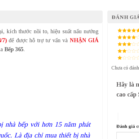
ĐÁNH GIÁ
ại, kích thước nồi to, hiệu suất nấu nướng
5
/ 5 điểm
/7)
để được hỗ trợ tư vấn và
NHẬN GIÁ
4
/ 5
điểm
ủa
Bếp 365
.
3
/ 5
điểm
2
/
5
1
điểm
Chưa có đánh
/
5
điểm
Hãy là n
cao cấp
1 trên 5 sa
4 trên 5 
bị nhà bếp với hơn 15 năm phát
Đánh giá 
uốc. Là địa chỉ mua thiết bị nhà