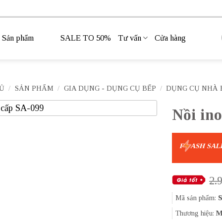
Sản phẩm
SALE TO 50%
Tư vấn
Cửa hàng
Ủ
/
SẢN PHẨM
/
GIA DỤNG - DỤNG CỤ BẾP
/
DỤNG CỤ NHÀ 
Nồi in
F
ASH SAL
2.
Mã sản phẩm:
S
Thương hiệu:
M