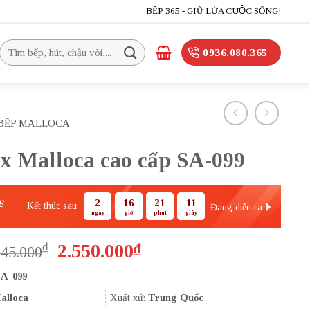
BẾP 365 - GIỮ LỬA CUỘC SỐNG!
Tìm
0936.080.365
kiếm:
BẾP MALLOCA
ox Malloca cao cấp SA-099
2
16
21
10
E
Kết thúc sau
Đang diễn ra
ngày
giờ
phút
giây
Giá
Giá
₫
2.550.000
₫
945.000
gốc
hiện
A-099
là:
tại
2.945.000₫.
là:
alloca
Xuất xứ:
Trung Quốc