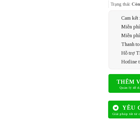
Trạng thái:
Còn
Cam kết 
Miễn phí 
Miễn phí
Thanh to
Hỗ trợ 
Hotline t
THÊM V
YÊU 