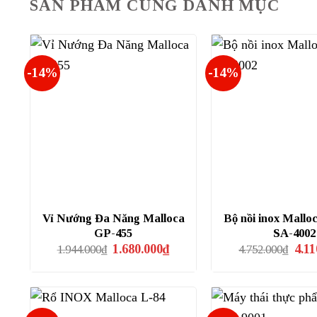
SẢN PHẨM CÙNG DANH MỤC
-14%
-14%
Vỉ Nướng Đa Năng Malloca
Bộ nồi inox Mallo
GP-455
SA-4002
Giá
Giá
Giá
1.680.000
₫
4.11
1.944.000
₫
4.752.000
₫
gốc
hiện
gốc
là:
tại
là:
1.944.000₫.
là:
4.75
1.680.000₫.