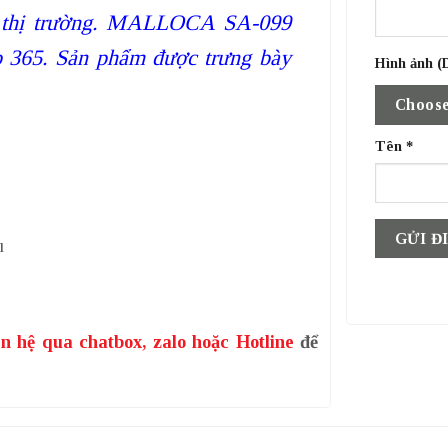
hất thị trường. MALLOCA SA-099
p 365. Sản phẩm được trưng bày
Hình ảnh (D
Choose
Tên
*
u
ên hệ qua chatbox, zalo hoặc Hotline
để