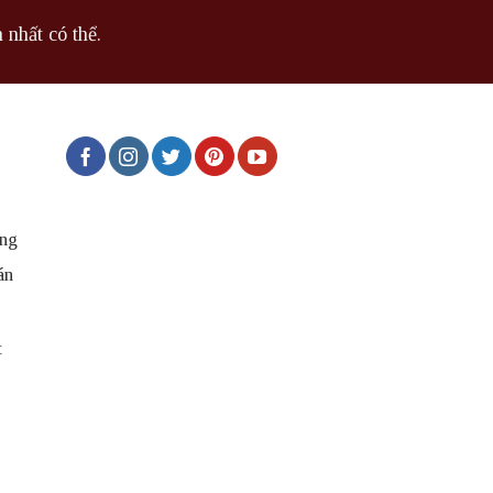
 nhất có thể.
ng
án
t