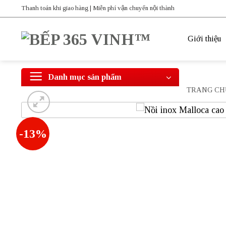
Bỏ
Thanh toán khi giao hàng | Miễn phí vận chuyển nội thành
qua
nội
Giới thiệu
dung
Danh mục sản phẩm
TRANG CH
-13%