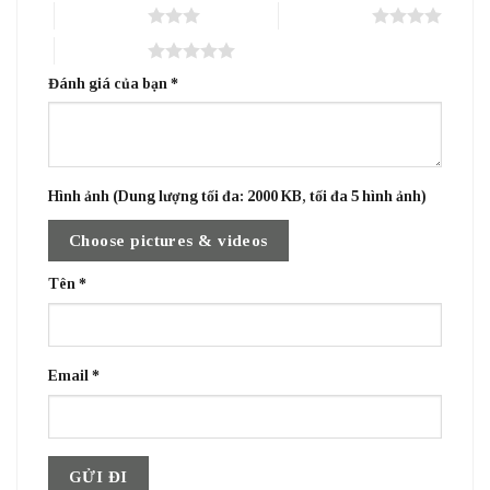
3 trên 5 sao
4 trên 5 sao
5 trên 5 sao
Đánh giá của bạn
*
Hình ảnh (Dung lượng tối đa: 2000 KB, tối đa 5 hình ảnh)
Choose pictures & videos
Tên
*
Email
*