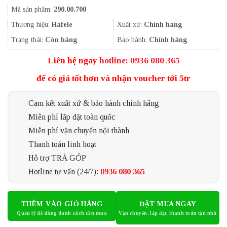
gốc
hiện
Mã sản phẩm:
290.00.700
là:
tại
44.000₫.
là:
Thương hiệu:
Hafele
Xuất xứ:
Chính hãng
33.000₫.
Trạng thái:
Còn hàng
Bảo hành:
Chính hãng
Liên hệ ngay
hotline: 0936 080 365
để có giá tốt hơn và nhận voucher tới 5tr
Cam kết xuất xứ & bảo hành chính hãng
Miễn phí lắp đặt toàn quốc
Miễn phí vận chuyển nội thành
Thanh toán linh hoạt
Hỗ trợ TRẢ GÓP
Hotline tư vấn (24/7):
0936 080 365
THÊM VÀO GIỎ HÀNG
ĐẶT MUA NGAY