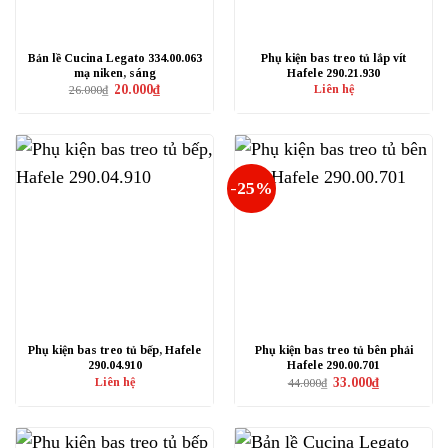
Bản lề Cucina Legato 334.00.063
Phụ kiện bas treo tủ lắp vít
mạ niken, sáng
Hafele 290.21.930
Giá
Giá
20.000
₫
Liên hệ
26.000
₫
gốc
hiện
là:
tại
26.000₫.
là:
20.000₫.
-25%
Phụ kiện bas treo tủ bếp, Hafele
Phụ kiện bas treo tủ bên phải
290.04.910
Hafele 290.00.701
Giá
Giá
Liên hệ
33.000
₫
44.000
₫
gốc
hiện
là:
tại
44.000₫.
là:
33.000₫.