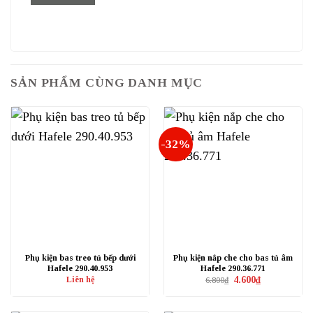
SẢN PHẨM CÙNG DANH MỤC
-32%
Phụ kiện bas treo tủ bếp dưới
Phụ kiện nắp che cho bas tủ âm
Hafele 290.40.953
Hafele 290.36.771
Giá
Giá
Liên hệ
4.600
₫
6.800
₫
gốc
hiện
là:
tại
6.800₫.
là:
4.600₫.