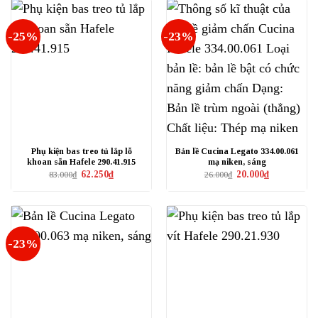
-25%
-23%
Phụ kiện bas treo tủ lắp lỗ
Bản lề Cucina Legato 334.00.061
khoan sẵn Hafele 290.41.915
mạ niken, sáng
Giá
Giá
Giá
Giá
62.250
₫
20.000
₫
83.000
₫
26.000
₫
gốc
hiện
gốc
hiện
là:
tại
là:
tại
83.000₫.
là:
26.000₫.
là:
62.250₫.
20.000₫.
-23%