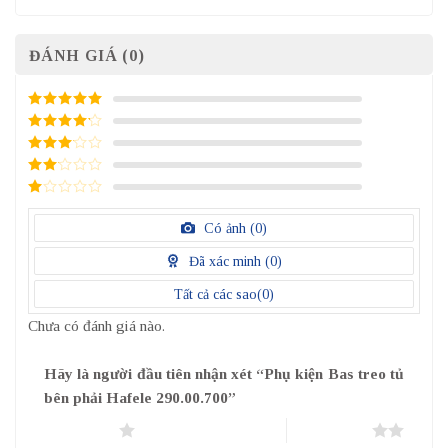
ĐÁNH GIÁ (0)
5
/ 5 điểm
4
/ 5
điểm
3
/ 5
điểm
2
/
5
1
điểm
/
Có ảnh (
0
)
5
điểm
Đã xác minh (
0
)
Tất cả các sao(
0
)
Chưa có đánh giá nào.
Hãy là người đầu tiên nhận xét “Phụ kiện Bas treo tủ
bên phải Hafele 290.00.700”
1 trên 5 sao
2 trên 5 sao