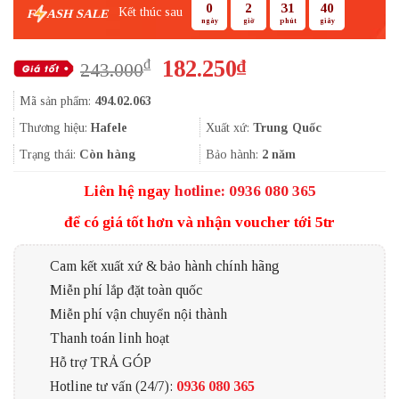
0
2
31
39
Kết thúc sau
F
ASH SALE
ngày
giờ
phút
giây
Giá
Giá
182.250
₫
₫
243.000
gốc
hiện
Mã sản phẩm:
494.02.063
là:
tại
243.000₫.
là:
Thương hiệu:
Hafele
Xuất xứ:
Trung Quốc
182.250₫.
Trạng thái:
Còn hàng
Bảo hành:
2 năm
Liên hệ ngay
hotline: 0936 080 365
để có giá tốt hơn và nhận voucher tới 5tr
Cam kết xuất xứ & bảo hành chính hãng
Miễn phí lắp đặt toàn quốc
Miễn phí vận chuyển nội thành
Thanh toán linh hoạt
Hỗ trợ TRẢ GÓP
Hotline tư vấn (24/7):
0936 080 365