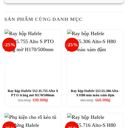
219.000₫.
201.000₫.
SẢN PHẨM CÙNG DANH MỤC
-25%
-25%
Ray hộp Hafele 552.35.755 Alto S
Ray hộp Hafele 552.55.306 Alto-
PTO trắng mờ H170/500mm
S H80 mm màu xám đậm
Giá
Giá
Giá
Giá
690.000
₫
660.000
₫
920.000
₫
880.000
₫
gốc
hiện
gốc
hiện
là:
tại
là:
tại
920.000₫.
là:
880.000₫.
là:
690.000₫.
660.000₫.