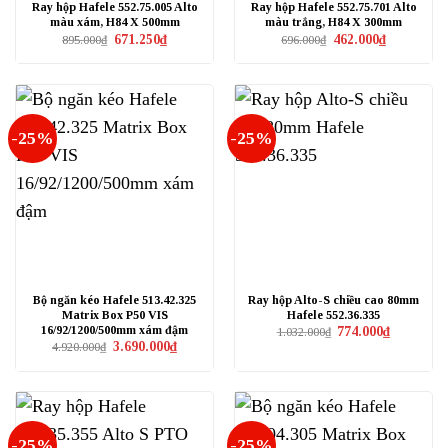
Ray hộp Hafele 552.75.005 Alto
Ray hộp Hafele 552.75.701 Alto
màu xám, H84 X 500mm
màu trắng, H84 X 300mm
Giá
Giá
Giá
Giá
671.250
₫
462.000
₫
895.000
₫
696.000
₫
gốc
hiện
gốc
hiện
là:
tại
là:
tại
895.000₫.
là:
696.000₫.
là:
671.250₫.
462.000₫.
-25%
-25%
Bộ ngăn kéo Hafele 513.42.325
Ray hộp Alto-S chiều cao 80mm
Matrix Box P50 VIS
Hafele 552.36.335
16/92/1200/500mm xám đậm
Giá
Giá
774.000
₫
1.032.000
₫
gốc
hiện
Giá
Giá
3.690.000
₫
4.920.000
₫
là:
tại
gốc
hiện
1.032.000₫.
là:
là:
tại
774.000₫.
4.920.000₫.
là:
3.690.000₫.
-25%
-25%