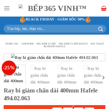
Bỏ
qua
nội
BLACK FRIDAY - GIẢM SỐC 50%
dung
Tìm
kiếm:
TRANG CHỦ
/
SẢN PHẨM
/
PHỤ KIỆN TỦ BẾP
/
PHỤ KIỆN TỦ BẾP HAFELE
/
RAY TRƯỢT
NGĂN KÉO HAFELE
-25%
Ray bi giảm chấn dài 400mm Hafele
494.02.063