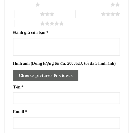
1 trên 5 sao
2 trên 5 sao
3 trên 5 sao
4 trên 5 sao
5 trên 5 sao
Đánh giá của bạn
*
Hình ảnh (Dung lượng tối đa: 2000 KB, tối đa 5 hình ảnh)
Choose pictures & videos
Tên
*
Email
*