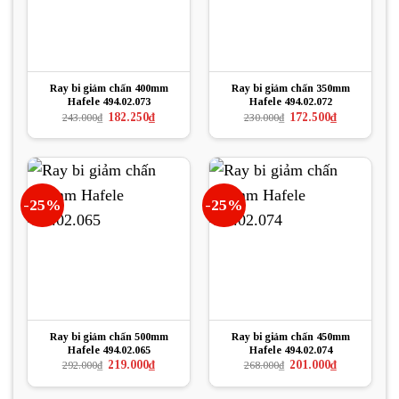
Ray bi giảm chấn 400mm
Ray bi giảm chấn 350mm
Hafele 494.02.073
Hafele 494.02.072
Giá
Giá
Giá
Giá
182.250
₫
172.500
₫
243.000
₫
230.000
₫
gốc
hiện
gốc
hiện
là:
tại
là:
tại
243.000₫.
là:
230.000₫.
là:
182.250₫.
172.500₫.
-25%
-25%
Ray bi giảm chấn 500mm
Ray bi giảm chấn 450mm
Hafele 494.02.065
Hafele 494.02.074
Giá
Giá
Giá
Giá
219.000
₫
201.000
₫
292.000
₫
268.000
₫
gốc
hiện
gốc
hiện
là:
tại
là:
tại
292.000₫.
là:
268.000₫.
là: