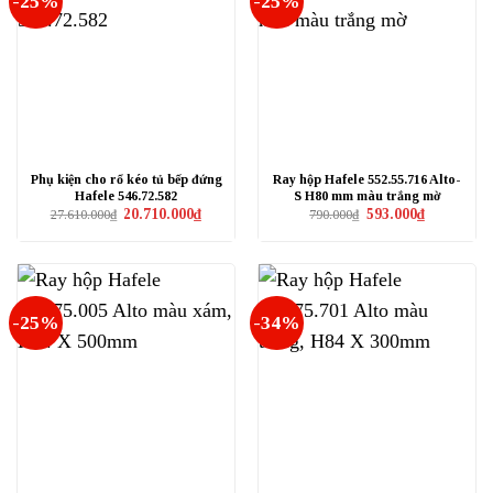
-25%
-25%
Phụ kiện cho rổ kéo tủ bếp đứng
Ray hộp Hafele 552.55.716 Alto-
Hafele 546.72.582
S H80 mm màu trắng mờ
Giá
Giá
Giá
Giá
20.710.000
₫
593.000
₫
27.610.000
₫
790.000
₫
gốc
hiện
gốc
hiện
là:
tại
là:
tại
27.610.000₫.
là:
790.000₫.
là:
20.710.000₫.
593.000₫.
-25%
-34%