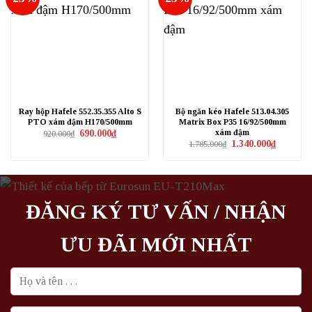
Ray hộp Hafele 552.35.355 Alto S
Bộ ngăn kéo Hafele 513.04.305
PTO xám đậm H170/500mm
Matrix Box P35 16/92/500mm
xám đậm
Giá
Giá
690.000
₫
920.000
₫
gốc
hiện
Giá
Giá
1.340.000
₫
1.785.000
₫
là:
tại
gốc
hiện
920.000₫.
là:
là:
tại
690.000₫.
1.785.000₫.
là:
1.340.000₫
ĐĂNG KÝ TƯ VẤN / NHẬN
ƯU ĐÃI MỚI NHẤT