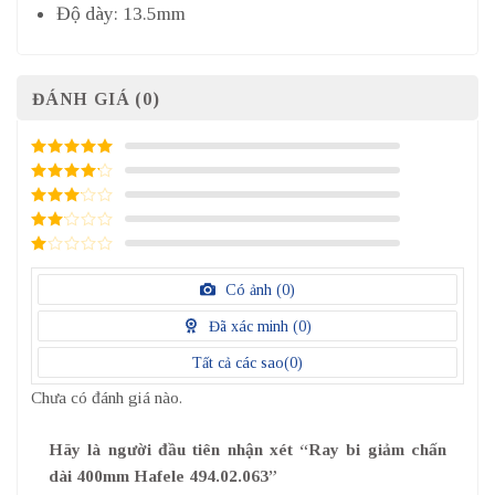
Độ dày: 13.5mm
ĐÁNH GIÁ (0)
5
/ 5 điểm
4
/ 5
điểm
3
/ 5
điểm
2
/
5
1
điểm
/
Có ảnh (
0
)
5
điểm
Đã xác minh (
0
)
Tất cả các sao(
0
)
Chưa có đánh giá nào.
Hãy là người đầu tiên nhận xét “Ray bi giảm chấn
dài 400mm Hafele 494.02.063”