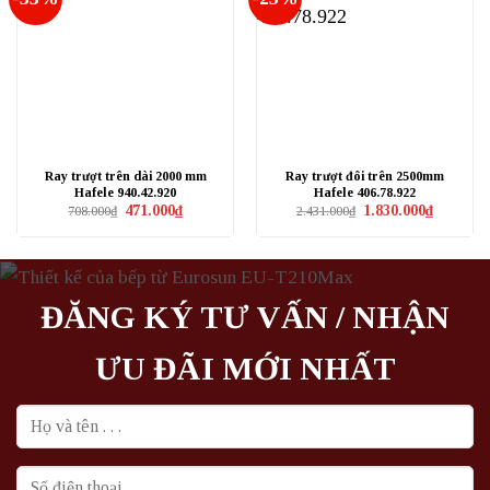
Ray trượt trên dài 2000 mm
Ray trượt đôi trên 2500mm
Hafele 940.42.920
Hafele 406.78.922
Giá
Giá
Giá
Giá
471.000
₫
1.830.000
₫
708.000
₫
2.431.000
₫
gốc
hiện
gốc
hiện
là:
tại
là:
tại
708.000₫.
là:
2.431.000₫.
là:
471.000₫.
1.830.000₫
ĐĂNG KÝ TƯ VẤN / NHẬN
ƯU ĐÃI MỚI NHẤT