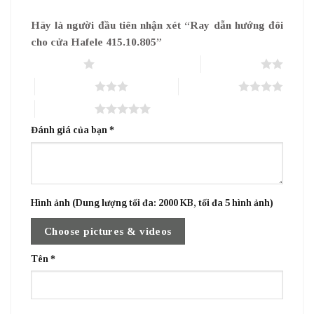
Hãy là người đầu tiên nhận xét “Ray dẫn hướng đôi
cho cửa Hafele 415.10.805”
1 trên 5 sao
2 trên 5 sao
3 trên 5 sao
4 trên 5 sao
5 trên 5 sao
Đánh giá của bạn
*
Hình ảnh (Dung lượng tối đa: 2000 KB, tối đa 5 hình ảnh)
Choose pictures & videos
Tên
*