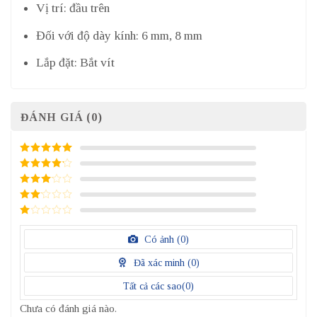
Vị trí: đầu trên
Đối với độ dày kính: 6 mm, 8 mm
Lắp đặt: Bắt vít
ĐÁNH GIÁ (0)
5
/ 5 điểm
4
/ 5
điểm
3
/ 5
điểm
2
/
5
1
điểm
/
Có ảnh (
0
)
5
điểm
Đã xác minh (
0
)
Tất cả các sao(
0
)
Chưa có đánh giá nào.