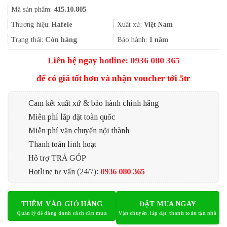
gốc
hiện
Mã sản phẩm:
415.10.805
là:
tại
2.348.000₫.
là:
Thương hiệu:
Hafele
Xuất xứ:
Việt Nam
1.761.000₫.
Trạng thái:
Còn hàng
Bảo hành:
1 năm
Liên hệ ngay
hotline: 0936 080 365
để có giá tốt hơn và nhận voucher tới 5tr
Cam kết xuất xứ & bảo hành chính hãng
Miễn phí lắp đặt toàn quốc
Miễn phí vận chuyển nội thành
Thanh toán linh hoạt
Hỗ trợ TRẢ GÓP
Hotline tư vấn (24/7):
0936 080 365
THÊM VÀO GIỎ HÀNG
ĐẶT MUA NGAY