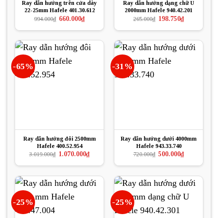
Ray dẫn hướng trên cửa dày
Ray dẫn hướng dạng chữ U
22-25mm Hafele 401.30.612
2000mm Hafele 940.42.201
Giá
Giá
Giá
Giá
660.000
₫
198.750
₫
994.000
₫
265.000
₫
gốc
hiện
gốc
hiện
là:
tại
là:
tại
994.000₫.
là:
265.000₫.
là:
660.000₫.
198.750₫.
-65%
-31%
Ray dẫn hướng đôi 2500mm
Ray dẫn hướng dưới 4000mm
Hafele 400.52.954
Hafele 943.33.740
Giá
Giá
Giá
Giá
1.070.000
₫
500.000
₫
3.019.000
₫
720.000
₫
gốc
hiện
gốc
hiện
là:
tại
là:
tại
3.019.000₫.
là:
720.000₫.
là:
1.070.000₫.
500.000₫.
-25%
-25%