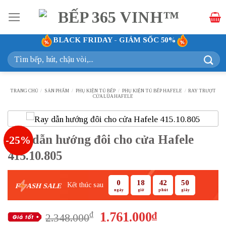
Bỏ
qua
nội
BLACK FRIDAY - GIẢM SỐC 50%
dung
Tìm
kiếm:
TRANG CHỦ
/
SẢN PHẨM
/
PHỤ KIỆN TỦ BẾP
/
PHỤ KIỆN TỦ BẾP HAFELE
/
RAY TRƯỢT
CỬA LÙA HAFELE
Ray dẫn hướng đôi cho cửa Hafele
-25%
415.10.805
0
18
42
50
Kết thúc sau
F
ASH SALE
ngày
giờ
phút
giây
Giá
Giá
1.761.000
₫
₫
2.348.000