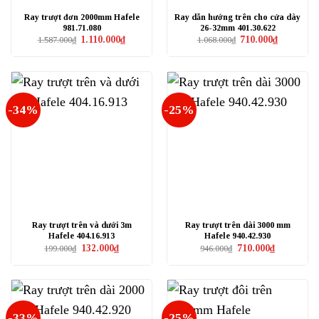
Ray trượt đơn 2000mm Hafele
Ray dẫn hướng trên cho cửa dày
981.71.080
26-32mm 401.30.622
Giá
Giá
Giá
Giá
1.110.000
₫
710.000
₫
1.587.000
₫
1.068.000
₫
gốc
hiện
gốc
hiện
là:
tại
là:
tại
1.587.000₫.
là:
1.068.000₫.
là:
1.110.000₫.
710.000₫.
-34%
-25%
Ray trượt trên và dưới 3m
Ray trượt trên dài 3000 mm
Hafele 404.16.913
Hafele 940.42.930
Giá
Giá
Giá
Giá
132.000
₫
710.000
₫
199.000
₫
946.000
₫
gốc
hiện
gốc
hiện
là:
tại
là:
tại
199.000₫.
là:
946.000₫.
là:
132.000₫.
710.000₫.
-33%
-25%