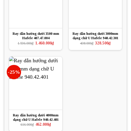
Ray dẫn hướng dưới 3500 mm
Ray dẫn hướng dưới 3000mm
Hafele 407.47.004
dạng chữ U Hafele 940.42.301
Giá
Giá
Giá
Giá
1.460.000
₫
328.500
₫
1.936.000
₫
438.000
₫
gốc
hiện
gốc
hiện
là:
tại
là:
tại
1.936.000₫.
là:
438.000₫.
là:
1.460.000₫.
328.500₫.
-25%
Ray dẫn hướng dưới 4000mm
dạng chữ U Hafele 940.42.401
Giá
Giá
462.000
₫
616.000
₫
gốc
hiện