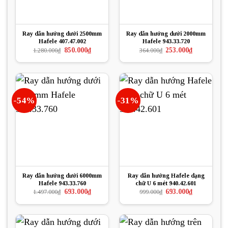
Ray dẫn hướng dưới 2500mm
Ray dẫn hướng dưới 2000mm
Hafele 407.47.002
Hafele 943.33.720
Giá
Giá
Giá
Giá
850.000
₫
253.000
₫
1.280.000
₫
364.000
₫
gốc
hiện
gốc
hiện
là:
tại
là:
tại
1.280.000₫.
là:
364.000₫.
là:
850.000₫.
253.000₫.
-54%
-31%
Ray dẫn hướng dưới 6000mm
Ray dẫn hướng Hafele dạng
Hafele 943.33.760
chữ U 6 mét 940.42.601
Giá
Giá
Giá
Giá
693.000
₫
693.000
₫
1.497.000
₫
999.000
₫
gốc
hiện
gốc
hiện
là:
tại
là:
tại
1.497.000₫.
là:
999.000₫.
là:
693.000₫.
693.000₫.