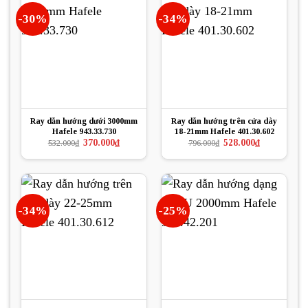
-30%
-34%
Ray dẫn hướng dưới 3000mm
Ray dẫn hướng trên cửa dày
Hafele 943.33.730
18-21mm Hafele 401.30.602
Giá
Giá
Giá
Giá
370.000
₫
528.000
₫
532.000
₫
796.000
₫
gốc
hiện
gốc
hiện
là:
tại
là:
tại
532.000₫.
là:
796.000₫.
là:
370.000₫.
528.000₫.
-34%
-25%