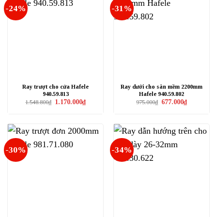
-24%
-31%
Ray trượt cho cửa Hafele
Ray dưới cho sàn mềm 2200mm
940.59.813
Hafele 940.59.802
Giá
Giá
Giá
Giá
1.170.000
₫
677.000
₫
1.548.800
₫
975.000
₫
gốc
hiện
gốc
hiện
là:
tại
là:
tại
1.548.800₫.
là:
975.000₫.
là:
1.170.000₫.
677.000₫.
-30%
-34%