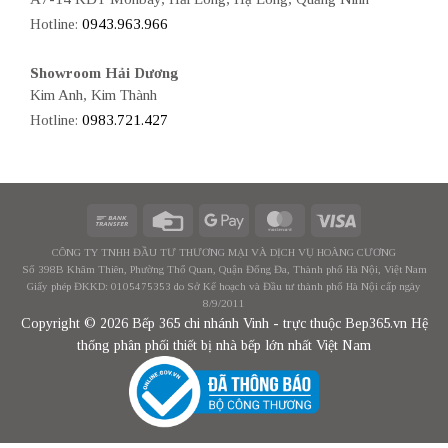
Hotline:
0943.963.966
Showroom Hải Dương
Kim Anh, Kim Thành
Hotline:
0983.721.427
CÔNG TY TNHH ĐẦU TƯ THƯƠNG MẠI VÀ DỊCH VỤ HOÀNG CƯƠNG
Số 398B Khâm Thiên, Phường Thổ Quan, Quận Đống Đa, Thành phố Hà Nội, Việt Nam
Giấy phép ĐKKD: 0105475353 do Sở Kế hoạch và Đầu tư thành phố Hà Nội cấp ngày
8/9/2011
Copyright © 2026 Bếp 365 chi nhánh Vinh - trực thuộc Bep365.vn Hệ
thống phân phối thiết bị nhà bếp lớn nhất Việt Nam