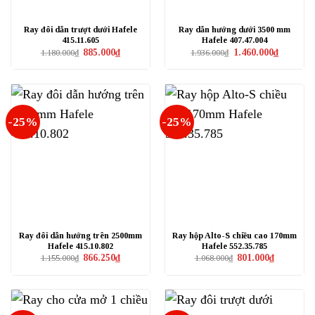
Ray đôi dẫn trượt dưới Hafele
Ray dẫn hướng dưới 3500 mm
415.11.605
Hafele 407.47.004
Giá
Giá
Giá
Giá
885.000
₫
1.460.000
₫
1.180.000
₫
1.936.000
₫
gốc
hiện
gốc
hiện
là:
tại
là:
tại
1.180.000₫.
là:
1.936.000₫.
là:
885.000₫.
1.460.000₫
-25%
-25%
Ray đôi dẫn hướng trên 2500mm
Ray hộp Alto-S chiều cao 170mm
Hafele 415.10.802
Hafele 552.35.785
Giá
Giá
Giá
Giá
866.250
₫
801.000
₫
1.155.000
₫
1.068.000
₫
gốc
hiện
gốc
hiện
là:
tại
là:
tại
1.155.000₫.
là:
1.068.000₫.
là:
866.250₫.
801.000₫.