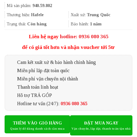
gốc
hiện
Mã sản phẩm:
940.59.802
là:
tại
975.000₫.
là:
Thương hiệu:
Hafele
Xuất xứ:
Trung Quốc
677.000₫.
Trạng thái:
Còn hàng
Bảo hành:
1 năm
Liên hệ ngay
hotline: 0936 080 365
để có giá tốt hơn và nhận voucher tới 5tr
Cam kết xuất xứ & bảo hành chính hãng
Miễn phí lắp đặt toàn quốc
Miễn phí vận chuyển nội thành
Thanh toán linh hoạt
Hỗ trợ TRẢ GÓP
Hotline tư vấn (24/7):
0936 080 365
THÊM VÀO GIỎ HÀNG
ĐẶT MUA NGAY