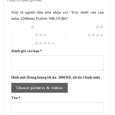
Hãy là người đầu tiên nhận xét “Ray dưới cho sàn
mềm 2200mm Hafele 940.59.802”
1 trên 5 sao
2 trên 5 sao
3 trên 5 sao
4 trên 5 sao
5 trên 5 sao
Đánh giá của bạn
*
Hình ảnh (Dung lượng tối đa: 2000 KB, tối đa 5 hình ảnh)
Choose pictures & videos
Tên
*