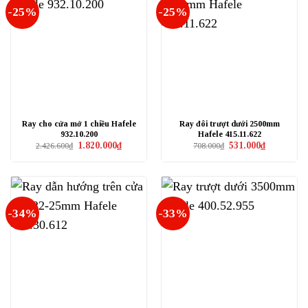
-25%
-25%
Ray cho cửa mở 1 chiều Hafele
Ray đôi trượt dưới 2500mm
932.10.200
Hafele 415.11.622
Giá
Giá
Giá
Giá
1.820.000
₫
531.000
₫
2.426.600
₫
708.000
₫
gốc
hiện
gốc
hiện
là:
tại
là:
tại
2.426.600₫.
là:
708.000₫.
là:
1.820.000₫.
531.000₫.
-34%
-33%