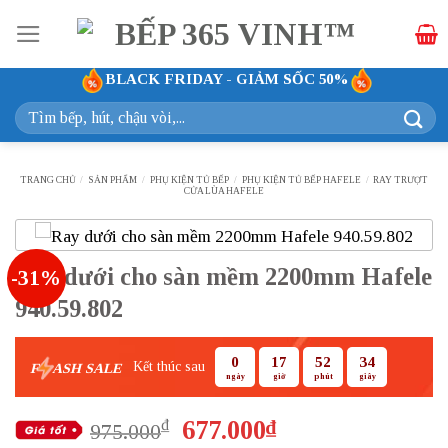
Bỏ
qua
nội
BLACK FRIDAY - GIẢM SỐC 50%
dung
Tìm
kiếm:
TRANG CHỦ
/
SẢN PHẨM
/
PHỤ KIỆN TỦ BẾP
/
PHỤ KIỆN TỦ BẾP HAFELE
/
RAY TRƯỢT
CỬA LÙA HAFELE
Ray dưới cho sàn mềm 2200mm Hafele
-31%
940.59.802
0
17
52
33
Kết thúc sau
F
ASH SALE
ngày
giờ
phút
giây
Giá
Giá
677.000
₫
₫
975.000