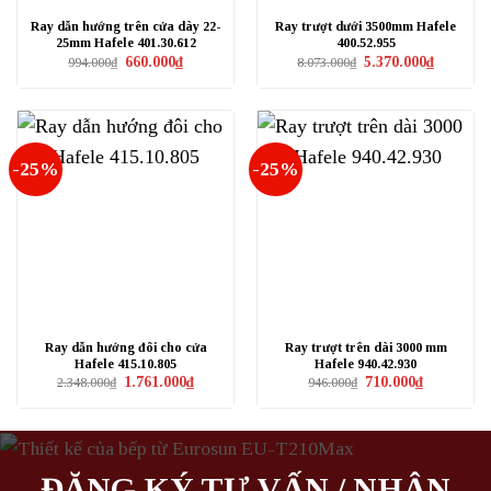
Ray dẫn hướng trên cửa dày 22-
Ray trượt dưới 3500mm Hafele
25mm Hafele 401.30.612
400.52.955
Giá
Giá
Giá
Giá
660.000
₫
5.370.000
₫
994.000
₫
8.073.000
₫
gốc
hiện
gốc
hiện
là:
tại
là:
tại
994.000₫.
là:
8.073.000₫.
là:
660.000₫.
5.370.000₫
-25%
-25%
Ray dẫn hướng đôi cho cửa
Ray trượt trên dài 3000 mm
Hafele 415.10.805
Hafele 940.42.930
Giá
Giá
Giá
Giá
1.761.000
₫
710.000
₫
2.348.000
₫
946.000
₫
gốc
hiện
gốc
hiện
là:
tại
là:
tại
2.348.000₫.
là:
946.000₫.
là:
1.761.000₫.
710.000₫.
ĐĂNG KÝ TƯ VẤN / NHẬN