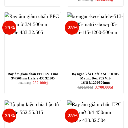
là:
tại
gốc
hiện
299.000₫.
là:
là:
tại
224.250₫.
1.785.000₫.
là:
1.340.000₫
-25%
-25%
Ray âm giảm chấn EPC EVO mở
Bộ ngăn kéo Hafele 513.18.385
3/4 500mm Hafele 433.32.505
Matrix Box P35 VIS
16/115/1200/500mm
Giá
Giá
252.000
₫
336.000
₫
gốc
hiện
Giá
Giá
3.700.000
₫
4.929.000
₫
là:
tại
gốc
hiện
336.000₫.
là:
là:
tại
252.000₫.
4.929.000₫.
là:
3.700.000₫
-35%
-25%