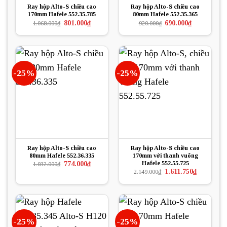
Ray hộp Alto-S chiều cao
Ray hộp Alto-S chiều cao
170mm Hafele 552.35.785
80mm Hafele 552.35.365
Giá
Giá
Giá
Giá
801.000
₫
690.000
₫
1.068.000
₫
920.000
₫
gốc
hiện
gốc
hiện
là:
tại
là:
tại
1.068.000₫.
là:
920.000₫.
là:
801.000₫.
690.000₫.
-25%
-25%
Ray hộp Alto-S chiều cao
Ray hộp Alto-S chiều cao
80mm Hafele 552.36.335
170mm với thanh vuông
Hafele 552.55.725
Giá
Giá
774.000
₫
1.032.000
₫
gốc
hiện
Giá
Giá
1.611.750
₫
2.149.000
₫
là:
tại
gốc
hiện
1.032.000₫.
là:
là:
tại
774.000₫.
2.149.000₫.
là:
1.611.750₫.
-25%
-25%