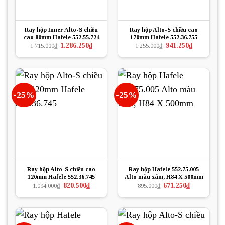
Ray hộp Inner Alto-S chiều
Ray hộp Alto-S chiều cao
cao 80mm Hafele 552.55.724
170mm Hafele 552.36.755
Giá
Giá
Giá
Giá
1.286.250
₫
941.250
₫
1.715.000
₫
1.255.000
₫
gốc
hiện
gốc
hiện
là:
tại
là:
tại
1.715.000₫.
là:
1.255.000₫.
là:
1.286.250₫.
941.250₫.
-25%
-25%
Ray hộp Alto-S chiều cao
Ray hộp Hafele 552.75.005
120mm Hafele 552.36.745
Alto màu xám, H84 X 500mm
Giá
Giá
Giá
Giá
820.500
₫
671.250
₫
1.094.000
₫
895.000
₫
gốc
hiện
gốc
hiện
là:
tại
là:
tại
1.094.000₫.
là:
895.000₫.
là:
820.500₫.
671.250₫.