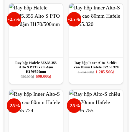
880.000₫.
là:
660.000₫.
-25%
-25%
Ray hộp Hafele 552.35.355
Ray hộp Inner Alto-S chiều
Alto S PTO xám đậm
cao 80mm Hafele 552.55.320
H170/500mm
Giá
Giá
1.285.500
₫
1.714.000
₫
gốc
hiện
Giá
Giá
690.000
₫
920.000
₫
là:
tại
gốc
hiện
1.714.000₫.
là:
là:
tại
1.285.500₫.
920.000₫.
là:
690.000₫.
-25%
-25%