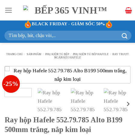
Bỏ
qua
nội
BLACK FRIDAY - GIẢM SỐC 50%
dung
Tìm
kiếm:
TRANG CHỦ
/
SẢN PHẨM
/
PHỤ KIỆN TỦ BẾP
/
PHỤ KIỆN TỦ BẾP HAFELE
/
RAY TRƯỢT
NGĂN KÉO HAFELE
-25%
Ray hộp Hafele 552.79.785 Alto B199
500mm trắng, nắp kim loại