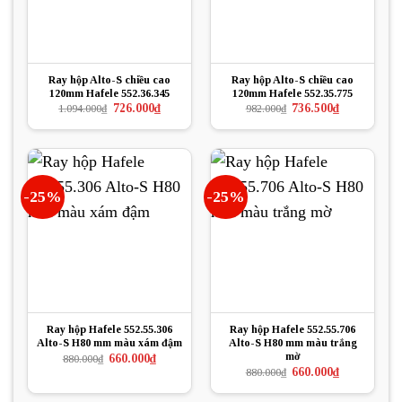
Ray hộp Alto-S chiều cao
Ray hộp Alto-S chiều cao
120mm Hafele 552.36.345
120mm Hafele 552.35.775
Giá
Giá
Giá
Giá
726.000
₫
736.500
₫
1.094.000
₫
982.000
₫
gốc
hiện
gốc
hiện
là:
tại
là:
tại
1.094.000₫.
là:
982.000₫.
là:
726.000₫.
736.500₫.
-25%
-25%
Ray hộp Hafele 552.55.306
Ray hộp Hafele 552.55.706
Alto-S H80 mm màu xám đậm
Alto-S H80 mm màu trắng
mờ
Giá
Giá
660.000
₫
880.000
₫
gốc
hiện
Giá
Giá
660.000
₫
880.000
₫
là:
tại
gốc
hiện
880.000₫.
là:
là:
tại
660.000₫.