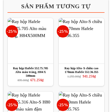
SẢN PHẨM TƯƠNG TỰ
-25%
-25%
Ray hộp Hafele 552.75.705
Ray hộp Alto-S chiều cao
Alto màu trắng, H84 X
170mm Hafele 552.36.355
500mm
Giá
Giá
941.250
₫
1.255.000
₫
gốc
hiện
Giá
Giá
671.250
₫
895.000
₫
là:
tại
gốc
hiện
1.255.000₫.
là:
là:
tại
941.250₫.
895.000₫.
là:
671.250₫.
-25%
-25%