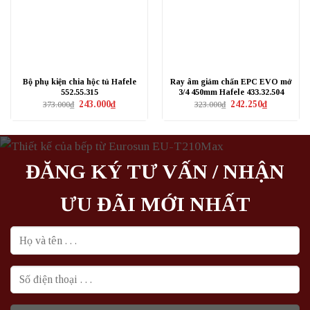
Bộ phụ kiện chia hộc tủ Hafele
Ray âm giảm chấn EPC EVO mở
552.55.315
3/4 450mm Hafele 433.32.504
Giá
Giá
Giá
Giá
243.000
₫
242.250
₫
373.000
₫
323.000
₫
gốc
hiện
gốc
hiện
là:
tại
là:
tại
373.000₫.
là:
323.000₫.
là:
243.000₫.
242.250₫.
ĐĂNG KÝ TƯ VẤN / NHẬN
ƯU ĐÃI MỚI NHẤT