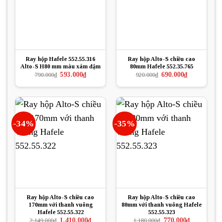
Ray hộp Hafele 552.55.316
Ray hộp Alto-S chiều cao
Alto-S H80 mm màu xám đậm
80mm Hafele 552.35.765
Giá
Giá
Giá
Giá
593.000
₫
690.000
₫
790.000
₫
920.000
₫
gốc
hiện
gốc
hiện
là:
tại
là:
tại
790.000₫.
là:
920.000₫.
là:
593.000₫.
690.000₫.
-34%
-35%
Ray hộp Alto-S chiều cao
Ray hộp Alto-S chiều cao
170mm với thanh vuông
80mm với thanh vuông Hafele
Hafele 552.55.322
552.55.323
Giá
Giá
Giá
Giá
1.410.000
₫
770.000
₫
2.149.000
₫
1.180.000
₫