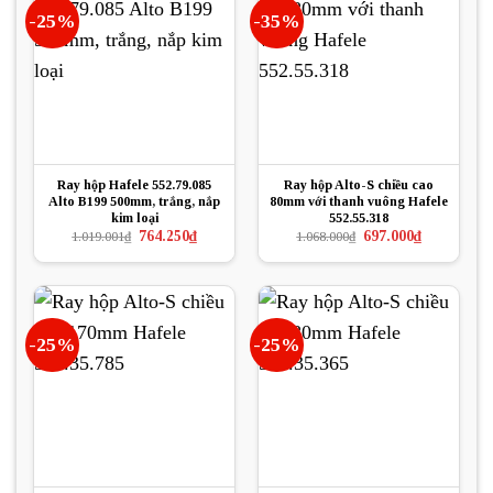
-25%
-35%
Ray hộp Hafele 552.79.085
Ray hộp Alto-S chiều cao
Alto B199 500mm, trắng, nắp
80mm với thanh vuông Hafele
kim loại
552.55.318
Giá
Giá
Giá
Giá
764.250
₫
697.000
₫
1.019.001
₫
1.068.000
₫
gốc
hiện
gốc
hiện
là:
tại
là:
tại
1.019.001₫.
là:
1.068.000₫.
là:
764.250₫.
697.000₫.
-25%
-25%