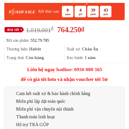
0
4
39
42
Kết thúc sau
F
ASH SALE
ngày
giờ
phút
giây
Giá
Giá
764.250
₫
₫
1.019.001
gốc
hiện
Mã sản phẩm:
552.79.785
là:
tại
1.019.001₫.
là:
Thương hiệu:
Hafele
Xuất xứ:
Châu Âu
764.250₫.
Trạng thái:
Còn hàng
Bảo hành:
1 năm
Liên hệ ngay
hotline: 0936 080 365
để có giá tốt hơn và nhận voucher tới 5tr
Cam kết xuất xứ & bảo hành chính hãng
Miễn phí lắp đặt toàn quốc
Miễn phí vận chuyển nội thành
Thanh toán linh hoạt
Hỗ trợ TRẢ GÓP