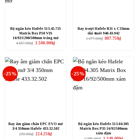
Bộ ngăn kéo Hafele 513.42.725
Ray trượt Hafele R31 x C33mm
Matrix Box P50 VIS
dài 4mét 940.43.942
16/92/1200/500mm trắng mờ
Giá
Giá
807.750
₫
1.077.000
₫
gốc
hiện
Giá
Giá
3.500.000
₫
4.657.000
₫
là:
tại
gốc
hiện
1.077.000₫.
là:
là:
tại
807.750₫.
4.657.000₫.
là:
3.500.000₫.
-25%
-25%
Ray âm giảm chấn EPC EVO mở
Bộ ngăn kéo Hafele 513.04.305
3/4 350mm Hafele 433.32.502
Matrix Box P35 16/92/500mm
xám đậm
Giá
Giá
224.250
₫
299.000
₫
gốc
hiện
Giá
Giá
1.340.000
₫
1.785.000
₫