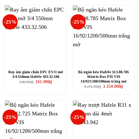
-25%
-25%
Ray âm giảm chấn EPC EVO mở
Bộ ngăn kéo Hafele 513.08.785
3/4 550mm Hafele 433.32.506
Matrix Box P35 VIS
16/92/1200/500mm trắng mờ
Giá
Giá
261.000
₫
348.000
₫
gốc
hiện
Giá
Giá
3.150.000
₫
4.191.000
₫
là:
tại
gốc
hiện
348.000₫.
là:
là:
tại
261.000₫.
4.191.000₫.
là:
3.150.000₫
-25%
-25%