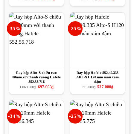
gốc
hiện
gốc
hiện
là:
tại
là:
tại
2.149.000₫.
là:
1.180.000₫.
là:
1.410.000₫.
770.000₫.
-35%
-25%
Ray hộp Alto-S chiều cao
Ray hộp Hafele 552.49.335
80mm với thanh vuông Hafele
Alto-S H120 mm màu xám
552.55.718
đậm
Giá
Giá
Giá
Giá
697.000
₫
537.000
₫
1.068.000
₫
715.000
₫
gốc
hiện
gốc
hiện
là:
tại
là:
tại
1.068.000₫.
là:
715.000₫.
là:
697.000₫.
537.000₫.
-34%
-25%