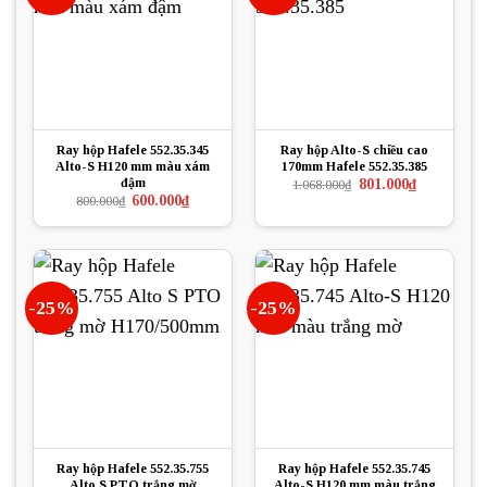
Ray hộp Hafele 552.35.345
Ray hộp Alto-S chiều cao
Alto-S H120 mm màu xám
170mm Hafele 552.35.385
đậm
Giá
Giá
801.000
₫
1.068.000
₫
gốc
hiện
Giá
Giá
600.000
₫
800.000
₫
là:
tại
gốc
hiện
1.068.000₫.
là:
là:
tại
801.000₫.
800.000₫.
là:
600.000₫.
-25%
-25%
Ray hộp Hafele 552.35.755
Ray hộp Hafele 552.35.745
Alto S PTO trắng mờ
Alto-S H120 mm màu trắng