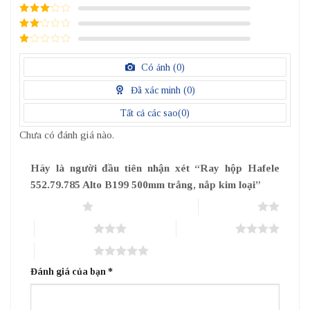
4
/ 5
điểm
3
/ 5
điểm
2
/
5
1
điểm
/
Có ảnh (
0
)
5
điểm
Đã xác minh (
0
)
Tất cả các sao(
0
)
Chưa có đánh giá nào.
Hãy là người đầu tiên nhận xét “Ray hộp Hafele
552.79.785 Alto B199 500mm trắng, nắp kim loại”
1 trên 5 sao
2 trên 5 sao
3 trên 5 sao
4 trên 5 sao
5 trên 5 sao
Đánh giá của bạn
*