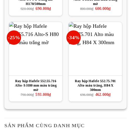
H170/500mm
mờ
Giá
Giá
Giá
Giá
690.000
₫
600.000
₫
920.000
₫
800.000
₫
gốc
hiện
gốc
hiện
là:
tại
là:
tại
920.000₫.
là:
800.000₫.
là:
690.000₫.
600.000₫.
-25%
-34%
Ray hộp Hafele 552.55.716
Ray hộp Hafele 552.75.701
Alto-S H80 mm màu trắng
Alto màu trắng, H84 X
mờ
300mm
Giá
Giá
Giá
Giá
593.000
₫
462.000
₫
790.000
₫
696.000
₫
gốc
hiện
gốc
hiện
là:
tại
là:
tại
790.000₫.
là:
696.000₫.
là:
593.000₫.
462.000₫.
SẢN PHẨM CÙNG DANH MỤC