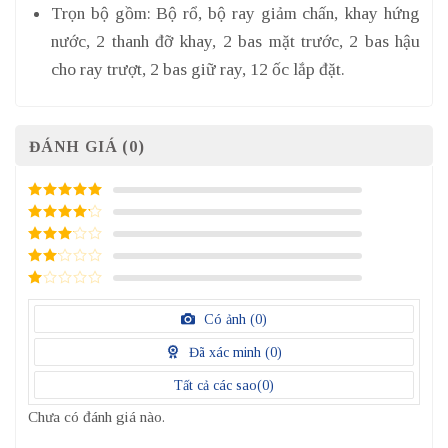
Trọn bộ gồm: Bộ rổ, bộ ray giảm chấn, khay hứng
nước, 2 thanh đỡ khay, 2 bas mặt trước, 2 bas hậu
cho ray trượt, 2 bas giữ ray, 12 ốc lắp đặt.
ĐÁNH GIÁ (0)
5
/ 5 điểm
4
/ 5
điểm
3
/ 5
điểm
2
/
5
1
điểm
/
Có ảnh (
0
)
5
điểm
Đã xác minh (
0
)
Tất cả các sao(
0
)
Chưa có đánh giá nào.