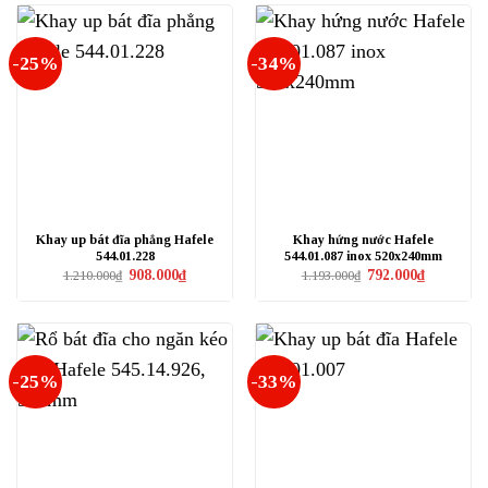
1.070.000₫.
1.670.000₫
-25%
-34%
Khay up bát đĩa phẳng Hafele
Khay hứng nước Hafele
544.01.228
544.01.087 inox 520x240mm
Giá
Giá
Giá
Giá
908.000
₫
792.000
₫
1.210.000
₫
1.193.000
₫
gốc
hiện
gốc
hiện
là:
tại
là:
tại
1.210.000₫.
là:
1.193.000₫.
là:
908.000₫.
792.000₫.
-25%
-33%