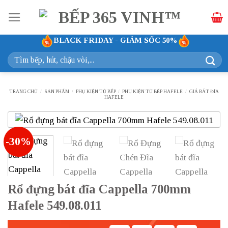
Bỏ
qua
nội
BLACK FRIDAY - GIẢM SỐC 50%
dung
Tìm
kiếm:
TRANG CHỦ
/
SẢN PHẨM
/
PHỤ KIỆN TỦ BẾP
/
PHỤ KIỆN TỦ BẾP HAFELE
/
GIÁ BÁT ĐĨA
HAFELE
-30%
Rổ đựng bát đĩa Cappella 700mm
Hafele 549.08.011