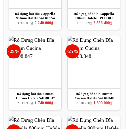
Rổ đựng bát đĩa Cappella
Rổ đựng bát đĩa Cappella
900mm Hafele 549.08.154
800mm Hafele 549.08.013
Giá
Giá
Giá
Giá
2.240.000
₫
2.556.400
₫
3.938.000
₫
3.651.999
₫
gốc
hiện
gốc
hiện
là:
tại
là:
tại
3.938.000₫.
là:
3.651.999₫.
là:
2.240.000₫.
2.556.400₫.
-25%
-25%
Rổ đựng bát đĩa 800mm
Rổ đựng bát đĩa 900mm
Cucina Hafele 549.08.847
Cucina Hafele 549.08.848
Giá
Giá
Giá
Giá
1.740.000
₫
1.890.000
₫
2.319.900
₫
2.510.200
₫
gốc
hiện
gốc
hiện
là:
tại
là:
tại
2.319.900₫.
là:
2.510.200₫.
là:
1.740.000₫.
1.890.000₫.