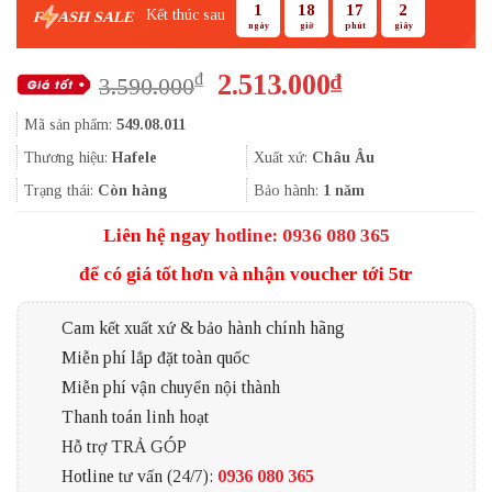
1
18
17
2
Kết thúc sau
F
ASH SALE
ngày
giờ
phút
giây
Giá
Giá
2.513.000
₫
₫
3.590.000
gốc
hiện
Mã sản phẩm:
549.08.011
là:
tại
3.590.000₫.
là:
Thương hiệu:
Hafele
Xuất xứ:
Châu Âu
2.513.000₫.
Trạng thái:
Còn hàng
Bảo hành:
1 năm
Liên hệ ngay
hotline: 0936 080 365
để có giá tốt hơn và nhận voucher tới 5tr
Cam kết xuất xứ & bảo hành chính hãng
Miễn phí lắp đặt toàn quốc
Miễn phí vận chuyển nội thành
Thanh toán linh hoạt
Hỗ trợ TRẢ GÓP
Hotline tư vấn (24/7):
0936 080 365