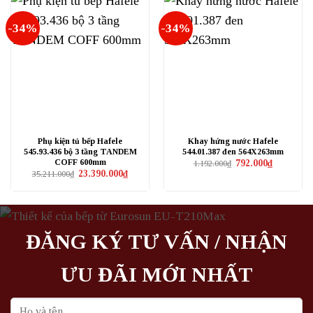
-34%
-34%
Phụ kiện tủ bếp Hafele
Khay hứng nước Hafele
545.93.436 bộ 3 tầng TANDEM
544.01.387 đen 564X263mm
COFF 600mm
Giá
Giá
792.000
₫
1.192.000
₫
gốc
hiện
Giá
Giá
23.390.000
₫
35.211.000
₫
là:
tại
gốc
hiện
1.192.000₫.
là:
là:
tại
792.000₫.
35.211.000₫.
là:
23.390.000₫.
ĐĂNG KÝ TƯ VẤN / NHẬN
ƯU ĐÃI MỚI NHẤT