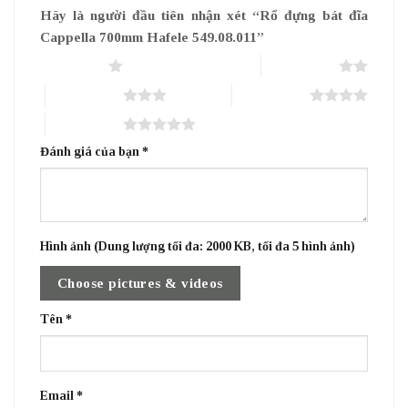
Hãy là người đầu tiên nhận xét “Rổ đựng bát đĩa
Cappella 700mm Hafele 549.08.011”
1 trên 5 sao
2 trên 5 sao
3 trên 5 sao
4 trên 5 sao
5 trên 5 sao
Đánh giá của bạn
*
Hình ảnh (Dung lượng tối đa: 2000 KB, tối đa 5 hình ảnh)
Choose pictures & videos
Tên
*
Email
*