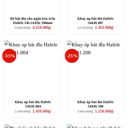
Rổ bát đĩa cho ngăn kéo trên
Khay up bát đĩa Hafele
Hafele 545.14.926, 500mm
544.01.007
Giá
Giá
Giá
Giá
4.250.000
₫
1.450.000
₫
5.654.000
₫
2.174.000
₫
gốc
hiện
gốc
hiện
là:
tại
là:
tại
5.654.000₫.
là:
2.174.000₫.
là:
4.250.000₫.
1.450.000₫
-33%
-25%
Khay up bát đĩa Hafele
Khay úp bát đĩa Hafele
544.01.004
544.01.208
Giá
Giá
Giá
Giá
1.430.000
₫
1.250.000
₫
2.149.000
₫
1.661.000
₫
gốc
hiện
gốc
hiện
là:
tại
là:
tại
2.149.000₫.
là:
1.661.000₫.
là:
1.430.000₫.
1.250.000₫