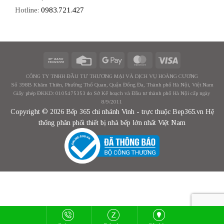
Hotline:
0983.721.427
CÔNG TY TNHH ĐẦU TƯ THƯƠNG MẠI VÀ DỊCH VỤ HOÀNG CƯƠNG
Số 398B Khâm Thiên, Phường Thổ Quan, Quận Đống Đa, Thành phố Hà Nội, Việt Nam
Giấy phép ĐKKD: 0105475353 do Sở Kế hoạch và Đầu tư thành phố Hà Nội cấp ngày
8/9/2011
Copyright © 2026 Bếp 365 chi nhánh Vinh - trực thuộc Bep365.vn Hệ
thống phân phối thiết bị nhà bếp lớn nhất Việt Nam