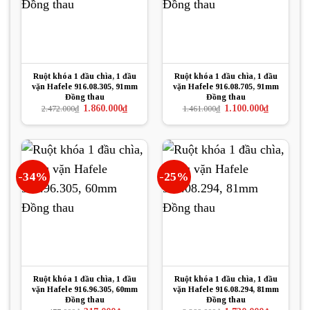
Ruột khóa 1 đầu chìa, 1 đầu
Ruột khóa 1 đầu chìa, 1 đầu
vặn Hafele 916.08.305, 91mm
vặn Hafele 916.08.705, 91mm
Đồng thau
Đồng thau
Giá
Giá
Giá
Giá
1.860.000
₫
1.100.000
₫
2.472.000
₫
1.461.000
₫
gốc
hiện
gốc
hiện
là:
tại
là:
tại
2.472.000₫.
là:
1.461.000₫.
là:
1.860.000₫.
1.100.000₫.
-34%
-25%
Ruột khóa 1 đầu chìa, 1 đầu
Ruột khóa 1 đầu chìa, 1 đầu
vặn Hafele 916.96.305, 60mm
vặn Hafele 916.08.294, 81mm
Đồng thau
Đồng thau