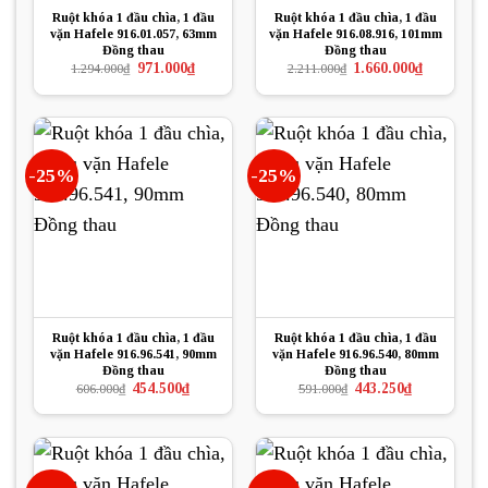
Ruột khóa 1 đầu chìa, 1 đầu
Ruột khóa 1 đầu chìa, 1 đầu
vặn Hafele 916.01.057, 63mm
vặn Hafele 916.08.916, 101mm
Đồng thau
Đồng thau
Giá
Giá
Giá
Giá
971.000
₫
1.660.000
₫
1.294.000
₫
2.211.000
₫
gốc
hiện
gốc
hiện
là:
tại
là:
tại
1.294.000₫.
là:
2.211.000₫.
là:
971.000₫.
1.660.000₫.
-25%
-25%
Ruột khóa 1 đầu chìa, 1 đầu
Ruột khóa 1 đầu chìa, 1 đầu
vặn Hafele 916.96.541, 90mm
vặn Hafele 916.96.540, 80mm
Đồng thau
Đồng thau
Giá
Giá
Giá
Giá
454.500
₫
443.250
₫
606.000
₫
591.000
₫
gốc
hiện
gốc
hiện
là:
tại
là:
tại
606.000₫.
là:
591.000₫.
là:
454.500₫.
443.250₫.