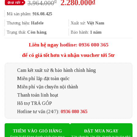
Giá
Giá
2.280.000
₫
₫
3.964.000
gốc
hiện
Mã sản phẩm:
916.08.425
là:
tại
3.964.000₫.
là:
Thương hiệu:
Hafele
Xuất xứ:
Việt Nam
2.280.000₫.
Trạng thái:
Còn hàng
Bảo hành:
1 năm
Liên hệ ngay
hotline: 0936 080 365
để có giá tốt hơn và nhận voucher tới 5tr
Cam kết xuất xứ & bảo hành chính hãng
Miễn phí lắp đặt toàn quốc
Miễn phí vận chuyển nội thành
Thanh toán linh hoạt
Hỗ trợ TRẢ GÓP
Hotline tư vấn (24/7):
0936 080 365
THÊM VÀO GIỎ HÀNG
ĐẶT MUA NGAY