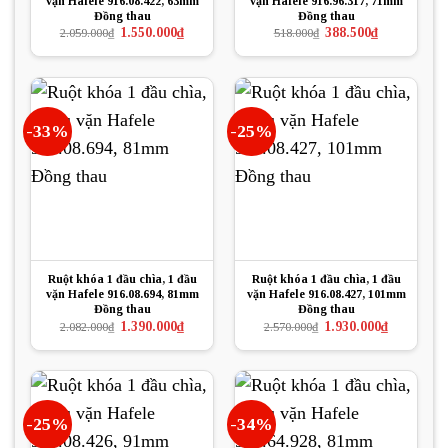
vặn Hafele 916.08.422, 63mm
vặn Hafele 916.96.317, 71mm
Đồng thau
Đồng thau
Giá
Giá
Giá
Giá
1.550.000
₫
388.500
₫
2.059.000
₫
518.000
₫
gốc
hiện
gốc
hiện
là:
tại
là:
tại
2.059.000₫.
là:
518.000₫.
là:
1.550.000₫.
388.500₫.
-33%
-25%
Ruột khóa 1 đầu chìa, 1 đầu
Ruột khóa 1 đầu chìa, 1 đầu
vặn Hafele 916.08.694, 81mm
vặn Hafele 916.08.427, 101mm
Đồng thau
Đồng thau
Giá
Giá
Giá
Giá
1.390.000
₫
1.930.000
₫
2.082.000
₫
2.570.000
₫
gốc
hiện
gốc
hiện
là:
tại
là:
tại
2.082.000₫.
là:
2.570.000₫.
là:
1.390.000₫.
1.930.000₫.
-25%
-34%