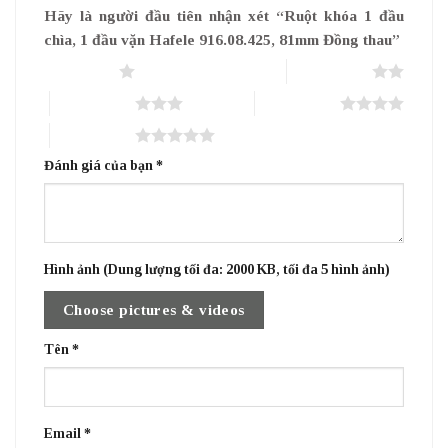
Hãy là người đầu tiên nhận xét “Ruột khóa 1 đầu
chìa, 1 đầu vặn Hafele 916.08.425, 81mm Đồng thau”
1 trên 5 sao
2 trên 5 sao
3 trên 5 sao
4 trên 5 sao
5 trên 5 sao
Đánh giá của bạn
*
Hình ảnh (Dung lượng tối đa: 2000 KB, tối đa 5 hình ảnh)
Choose pictures & videos
Tên
*
Email
*