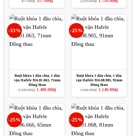
Giá
Giá
Giá
Giá
317.000
₫
1.730.000
₫
477.000
₫
2.299.000
₫
gốc
hiện
gốc
hiện
là:
tại
là:
tại
477.000₫.
là:
2.299.000₫.
là:
317.000₫.
1.730.000₫.
-33%
-25%
Ruột khóa 1 đầu chìa, 1 đầu
Ruột khóa 1 đầu chìa, 1 đầu
vặn Hafele 916.01.063, 71mm
vặn Hafele 916.08.905, 91mm
Đồng thau
Đồng thau
Giá
Giá
Giá
Giá
1.400.000
₫
1.240.000
₫
2.100.000
₫
1.646.000
₫
gốc
hiện
gốc
hiện
là:
tại
là:
tại
2.100.000₫.
là:
1.646.000₫.
là:
1.400.000₫.
1.240.000₫.
-25%
-25%