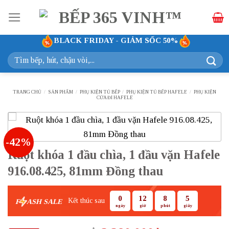
Bỏ
qua
nội
BLACK FRIDAY - GIẢM SỐC 50%
dung
Tìm
kiếm:
TRANG CHỦ
/
SẢN PHẨM
/
PHỤ KIỆN TỦ BẾP
/
PHỤ KIỆN TỦ BẾP HAFELE
/
PHỤ KIỆN
CỬA ĐI HAFELE
-42%
Ruột khóa 1 đầu chìa, 1 đầu vặn Hafele
916.08.425, 81mm Đồng thau
0
12
8
4
Kết thúc sau
F
ASH SALE
ngày
giờ
phút
giây