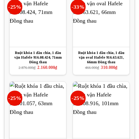
-25%
-33%
Ruột khóa 1 đầu chìa, 1 đầu
Ruột khóa 1 đầu chìa, 1 đầu
vặn Hafele 916.08.424, 71mm
vặn oval Hafele 916.63.621,
Đồng thau
66mm Đồng thau
Giá
Giá
Giá
Giá
2.160.000
₫
310.000
₫
2.876.000
₫
466.000
₫
gốc
hiện
gốc
hiện
là:
tại
là:
tại
2.876.000₫.
là:
466.000₫.
là:
2.160.000₫.
310.000₫.
-25%
-25%