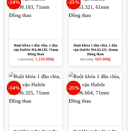
-24%
-25%
Ruột khóa 1 đầu chìa, 1 đầu
Ruột khóa 1 đầu chìa, 1 đầu
vặn Hafele 916.08.183, 71mm
vặn Hafele 916.63.321, 61mm
Đồng thau
Đồng thau
Giá
Giá
Giá
Giá
1.230.000
₫
669.000
₫
1.628.000
₫
892.000
₫
gốc
hiện
gốc
hiện
là:
tại
là:
tại
1.628.000₫.
là:
892.000₫.
là:
1.230.000₫.
669.000₫.
-34%
-25%