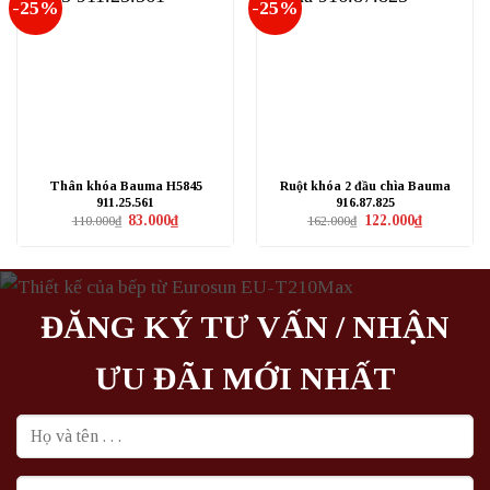
-25%
-25%
Thân khóa Bauma H5845
Ruột khóa 2 đầu chìa Bauma
911.25.561
916.87.825
Giá
Giá
Giá
Giá
83.000
₫
122.000
₫
110.000
₫
162.000
₫
gốc
hiện
gốc
hiện
là:
tại
là:
tại
110.000₫.
là:
162.000₫.
là:
83.000₫.
122.000₫.
ĐĂNG KÝ TƯ VẤN / NHẬN
ƯU ĐÃI MỚI NHẤT