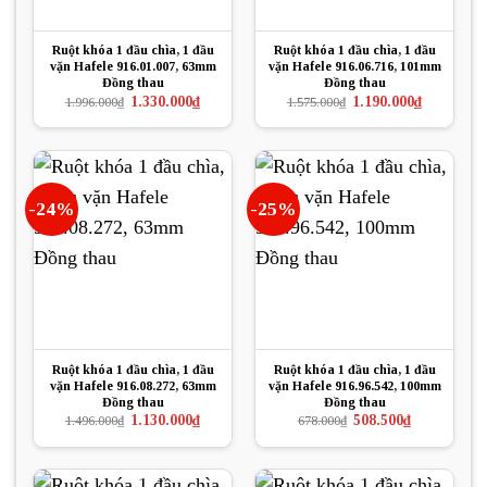
Ruột khóa 1 đầu chìa, 1 đầu
Ruột khóa 1 đầu chìa, 1 đầu
vặn Hafele 916.01.007, 63mm
vặn Hafele 916.06.716, 101mm
Đồng thau
Đồng thau
Giá
Giá
Giá
Giá
1.330.000
₫
1.190.000
₫
1.996.000
₫
1.575.000
₫
gốc
hiện
gốc
hiện
là:
tại
là:
tại
1.996.000₫.
là:
1.575.000₫.
là:
1.330.000₫.
1.190.000₫.
-24%
-25%
Ruột khóa 1 đầu chìa, 1 đầu
Ruột khóa 1 đầu chìa, 1 đầu
vặn Hafele 916.08.272, 63mm
vặn Hafele 916.96.542, 100mm
Đồng thau
Đồng thau
Giá
Giá
Giá
Giá
1.130.000
₫
508.500
₫
1.496.000
₫
678.000
₫
gốc
hiện
gốc
hiện
là:
tại
là:
tại
1.496.000₫.
là:
678.000₫.
là:
1.130.000₫.
508.500₫.