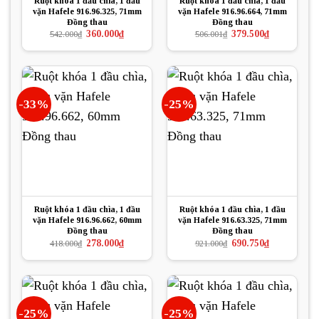
Ruột khóa 1 đầu chìa, 1 đầu
Ruột khóa 1 đầu chìa, 1 đầu
vặn Hafele 916.96.325, 71mm
vặn Hafele 916.96.664, 71mm
Đồng thau
Đồng thau
Giá
Giá
Giá
Giá
360.000
₫
379.500
₫
542.000
₫
506.001
₫
gốc
hiện
gốc
hiện
là:
tại
là:
tại
542.000₫.
là:
506.001₫.
là:
360.000₫.
379.500₫.
-33%
-25%
Ruột khóa 1 đầu chìa, 1 đầu
Ruột khóa 1 đầu chìa, 1 đầu
vặn Hafele 916.96.662, 60mm
vặn Hafele 916.63.325, 71mm
Đồng thau
Đồng thau
Giá
Giá
Giá
Giá
278.000
₫
690.750
₫
418.000
₫
921.000
₫
gốc
hiện
gốc
hiện
là:
tại
là:
tại
418.000₫.
là:
921.000₫.
là:
278.000₫.
690.750₫.
-25%
-25%