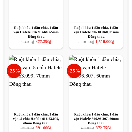
Ruột khóa 1 đầu chìa, 1 đầu
Ruột khóa 1 đầu chìa, 1 đầu
vặn Hafele 916.96.666, 65mm
vặn Hafele 916.01.068, 81mm
Đồng thau
Đồng thau
Giá
Giá
Giá
Giá
377.250
₫
1.510.000
₫
503.000
₫
2.010.000
₫
gốc
hiện
gốc
hiện
là:
tại
là:
tại
503.000₫.
là:
2.010.000₫.
là:
377.250₫.
1.510.000₫.
-25%
-25%
Ruột khóa 1 đầu chìa, 1 đầu
Ruột khóa 1 đầu chìa, 1 đầu
vặn, 5 chìa Hafele 916.63.099,
vặn Hafele 916.96.307, 60mm
70mm Đồng thau
Đồng thau
Giá
Giá
Giá
Giá
391.000
₫
372.750
₫
521.000
₫
497.000
₫
gốc
hiện
gốc
hiện