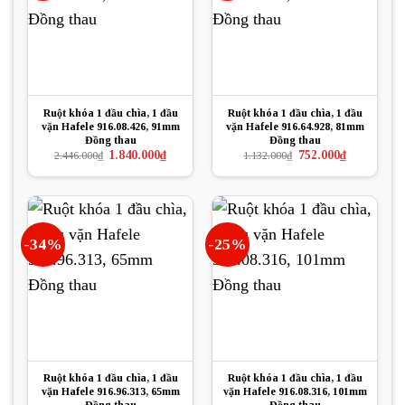
Ruột khóa 1 đầu chìa, 1 đầu
Ruột khóa 1 đầu chìa, 1 đầu
vặn Hafele 916.08.426, 91mm
vặn Hafele 916.64.928, 81mm
Đồng thau
Đồng thau
Giá
Giá
Giá
Giá
1.840.000
₫
752.000
₫
2.446.000
₫
1.132.000
₫
gốc
hiện
gốc
hiện
là:
tại
là:
tại
2.446.000₫.
là:
1.132.000₫.
là:
1.840.000₫.
752.000₫.
-34%
-25%
Ruột khóa 1 đầu chìa, 1 đầu
Ruột khóa 1 đầu chìa, 1 đầu
vặn Hafele 916.96.313, 65mm
vặn Hafele 916.08.316, 101mm