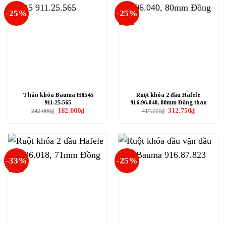
-25%
-25%
Thân khóa Bauma H8545
Ruột khóa 2 đầu Hafele
911.25.565
916.96.040, 80mm Đồng thau
Giá
Giá
Giá
Giá
182.000
₫
312.750
₫
242.000
₫
417.000
₫
gốc
hiện
gốc
hiện
là:
tại
là:
tại
242.000₫.
là:
417.000₫.
là:
182.000₫.
312.750₫.
-33%
-25%