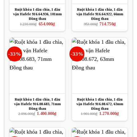
Ruột khóa 1 đầu chìa, 1 đầu
Ruột khóa 1 đầu chìa, 1 đầu
vặn Hafele 916.64.936, 101mm
vặn Hafele 916.64.922, 66mm
Đồng thau
Đồng thau
Giá
Giá
Giá
Giá
654.000
₫
714.750
₫
1.230.000
₫
953.000
₫
gốc
hiện
gốc
hiện
là:
tại
là:
tại
1.230.000₫.
là:
953.000₫.
là:
654.000₫.
714.750₫.
-33%
-33%
Ruột khóa 1 đầu chìa, 1 đầu
Ruột khóa 1 đầu chìa, 1 đầu
vặn Hafele 916.08.683, 71mm
vặn Hafele 916.08.672, 63mm
Đồng thau
Đồng thau
Giá
Giá
Giá
Giá
1.400.000
₫
1.270.000
₫
2.096.000
₫
1.901.000
₫
gốc
hiện
gốc
hiện
là:
tại
là:
tại
2.096.000₫.
là:
1.901.000₫.
là:
1.400.000₫.
1.270.000₫.