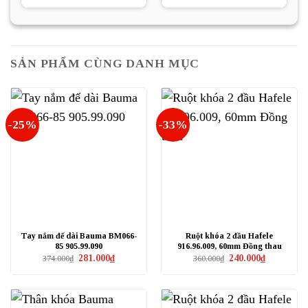
là:
tại
là:
tại
521.000₫.
là:
497.000₫.
là:
391.000₫.
372.750₫.
SẢN PHẨM CÙNG DANH MỤC
-25%
-33%
Tay nắm đế dài Bauma BM066-
Ruột khóa 2 đầu Hafele
85 905.99.090
916.96.009, 60mm Đồng thau
Giá
Giá
Giá
Giá
281.000
₫
240.000
₫
374.000
₫
360.000
₫
gốc
hiện
gốc
hiện
là:
tại
là:
tại
374.000₫.
là:
360.000₫.
là:
281.000₫.
240.000₫.