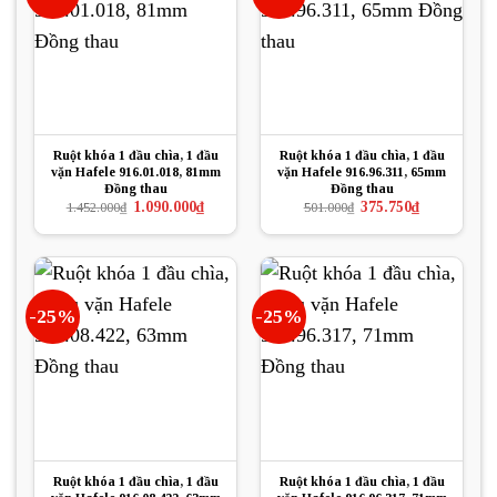
Ruột khóa 1 đầu chìa, 1 đầu
Ruột khóa 1 đầu chìa, 1 đầu
vặn Hafele 916.01.018, 81mm
vặn Hafele 916.96.311, 65mm
Đồng thau
Đồng thau
Giá
Giá
Giá
Giá
1.090.000
₫
375.750
₫
1.452.000
₫
501.000
₫
gốc
hiện
gốc
hiện
là:
tại
là:
tại
1.452.000₫.
là:
501.000₫.
là:
1.090.000₫.
375.750₫.
-25%
-25%
Ruột khóa 1 đầu chìa, 1 đầu
Ruột khóa 1 đầu chìa, 1 đầu