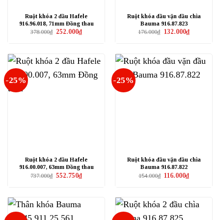
Ruột khóa 2 đầu Hafele
Ruột khóa đầu vặn đầu chìa
916.96.018, 71mm Đồng thau
Bauma 916.87.823
Giá
Giá
Giá
Giá
252.000
₫
132.000
₫
378.000
₫
176.000
₫
gốc
hiện
gốc
hiện
là:
tại
là:
tại
378.000₫.
là:
176.000₫.
là:
252.000₫.
132.000₫.
-25%
-25%
Ruột khóa 2 đầu Hafele
Ruột khóa đầu vặn đầu chìa
916.00.007, 63mm Đồng thau
Bauma 916.87.822
Giá
Giá
Giá
Giá
552.750
₫
116.000
₫
737.000
₫
154.000
₫
gốc
hiện
gốc
hiện
là:
tại
là:
tại
737.000₫.
là:
154.000₫.
là:
552.750₫.
116.000₫.