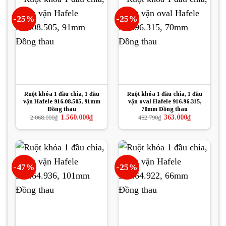
-25%
-25%
Ruột khóa 1 đầu chìa, 1 đầu
Ruột khóa 1 đầu chìa, 1 đầu
vặn Hafele 916.08.505, 91mm
vặn oval Hafele 916.96.315,
Đồng thau
70mm Đồng thau
Giá
Giá
Giá
Giá
1.560.000
₫
363.000
₫
2.068.000
₫
482.790
₫
gốc
hiện
gốc
hiện
là:
tại
là:
tại
2.068.000₫.
là:
482.790₫.
là:
1.560.000₫.
363.000₫.
-47%
-25%