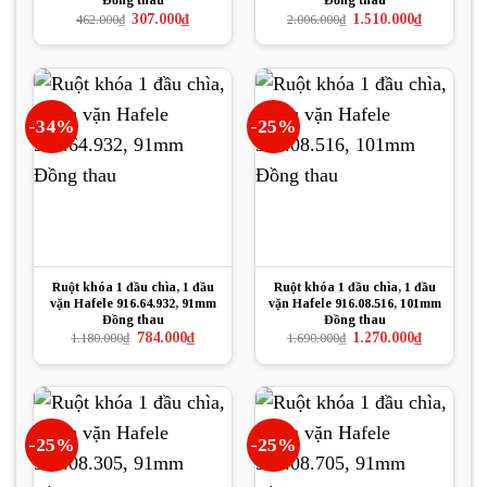
Đồng thau
Đồng thau
Giá
Giá
Giá
Giá
307.000
₫
1.510.000
₫
462.000
₫
2.006.000
₫
gốc
hiện
gốc
hiện
là:
tại
là:
tại
462.000₫.
là:
2.006.000₫.
là:
307.000₫.
1.510.000₫.
-34%
-25%
Ruột khóa 1 đầu chìa, 1 đầu
Ruột khóa 1 đầu chìa, 1 đầu
vặn Hafele 916.64.932, 91mm
vặn Hafele 916.08.516, 101mm
Đồng thau
Đồng thau
Giá
Giá
Giá
Giá
784.000
₫
1.270.000
₫
1.180.000
₫
1.690.000
₫
gốc
hiện
gốc
hiện
là:
tại
là:
tại
1.180.000₫.
là:
1.690.000₫.
là:
784.000₫.
1.270.000₫.
-25%
-25%