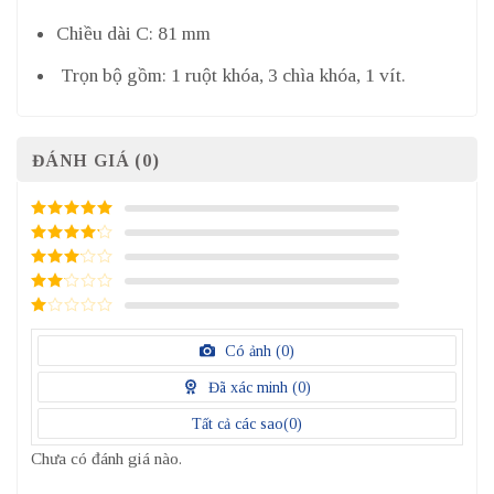
Chiều dài C: 81 mm
Trọn bộ gồm: 1 ruột khóa, 3 chìa khóa, 1 vít.
ĐÁNH GIÁ (0)
5
/ 5 điểm
4
/ 5
điểm
3
/ 5
điểm
2
/
5
1
điểm
/
Có ảnh (
0
)
5
điểm
Đã xác minh (
0
)
Tất cả các sao(
0
)
Chưa có đánh giá nào.