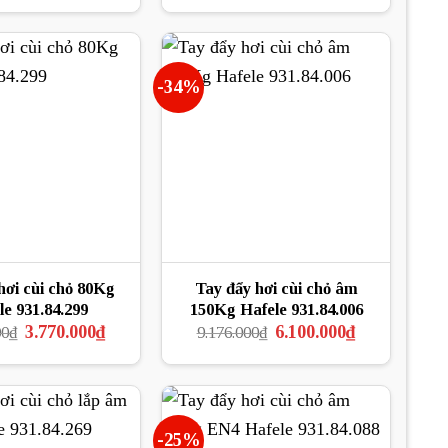
là:
tại
là:
tại
10.203.000₫.
là:
1.973.000₫.
là:
6.780.000₫.
1.479.750₫.
-34%
hơi cùi chỏ 80Kg
Tay đẩy hơi cùi chỏ âm
le 931.84.299
150Kg Hafele 931.84.006
Giá
Giá
Giá
Giá
3.770.000
₫
6.100.000
₫
00
₫
9.176.000
₫
gốc
hiện
gốc
hiện
là:
tại
là:
tại
5.016.900₫.
là:
9.176.000₫.
là:
3.770.000₫.
6.100.000₫.
-25%