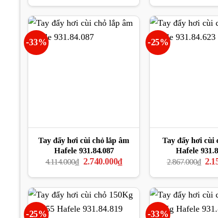
là:
tại
là:
3.504.600₫.
là:
3.31
2.630.000₫.
-33%
-25%
Tay đẩy hơi cùi chỏ lắp âm
Tay đẩy hơi cùi
Hafele 931.84.087
Hafele 931.8
Giá
Giá
Giá
2.740.000
₫
2.1
4.114.000
₫
2.867.000
₫
gốc
hiện
gốc
là:
tại
là:
4.114.000₫.
là:
2.86
2.740.000₫.
-25%
-33%