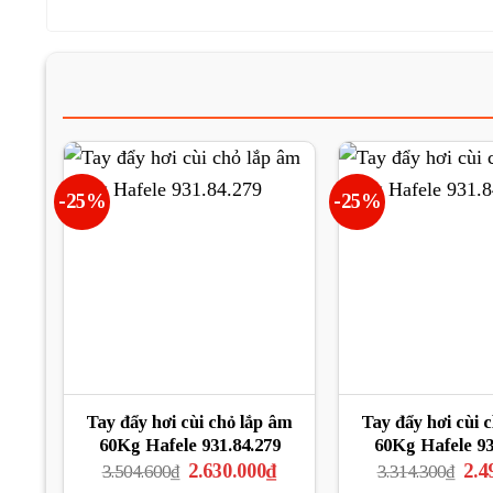
-25%
-25%
Tay đẩy hơi cùi chỏ lắp âm
Tay đẩy hơi cùi 
60Kg Hafele 931.84.279
60Kg Hafele 93
Giá
Giá
Giá
2.630.000
₫
2.4
3.504.600
₫
3.314.300
₫
gốc
hiện
gốc