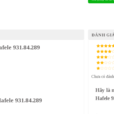
ĐÁNH GIÁ
fele 931.84.289
5
/ 5 điểm
4
/ 5
điểm
3
/ 5
điểm
2
/
5
1
điểm
Chưa có đánh
/
5
điểm
Hãy là 
Hafele 
afele 931.84.289
1 trên 5 sa