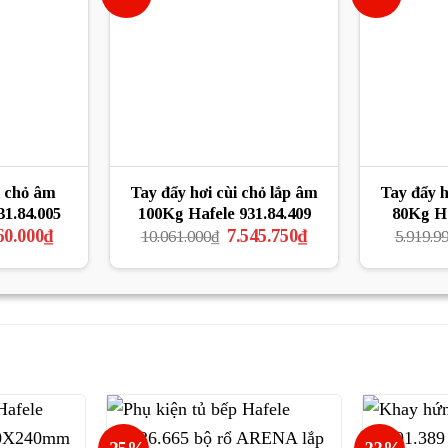
i chỏ âm
Tay đẩy hơi cùi chỏ lắp âm
Tay đẩy h
31.84.005
100Kg Hafele 931.84.409
80Kg Ha
Giá
Giá
Giá
60.000
₫
7.545.750
₫
10.061.000
₫
5.919.9
hiện
gốc
hiện
tại
là:
tại
6.000₫.
là:
10.061.000₫.
là:
5.260.000₫.
7.545.750₫.