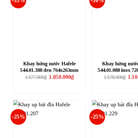
-33%
-30%
Khay hứng nước Hafele
Khay hứng nước
544.01.388 đen 764x263mm
544.01.088 inox 
Giá
Giá
Giá
1.050.000
₫
1.10
1.577.000
₫
1.578.000
₫
gốc
hiện
gốc
là:
tại
là:
1.577.000₫.
là:
1.578
1.050.000₫.
-25%
-25%