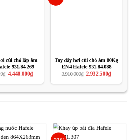
ơi cùi chỏ lắp âm
Tay đẩy hơi cùi chỏ âm 80Kg
fele 931.84.269
EN4 Hafele 931.84.088
Giá
Giá
Giá
Giá
4.440.000
₫
2.932.500
₫
99
₫
3.910.000
₫
gốc
hiện
gốc
hiện
là:
tại
là:
tại
5.919.999₫.
là:
3.910.000₫.
là:
4.440.000₫.
2.932.500₫.