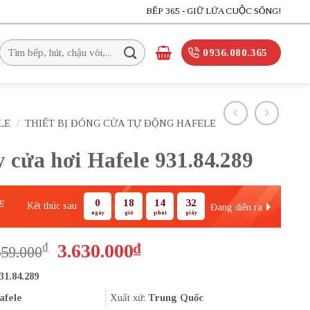
BẾP 365 - GIỮ LỬA CUỘC SỐNG!
Tìm
0936.080.365
kiếm:
LE
/
THIẾT BỊ ĐÓNG CỬA TỰ ĐỘNG HAFELE
 cửa hơi Hafele 931.84.289
0
18
14
30
E
Kết thúc sau
Đang diễn ra
ngày
giờ
phút
giây
Giá
Giá
₫
3.630.000
₫
459.000
gốc
hiện
31.84.289
là:
tại
5.459.000₫.
là:
afele
Xuất xứ:
Trung Quốc