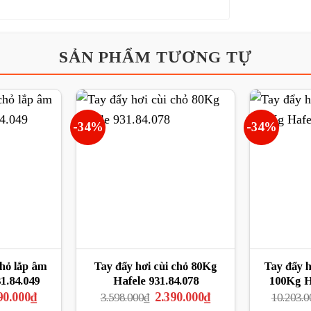
SẢN PHẨM TƯƠNG TỰ
-34%
-34%
chỏ lắp âm
Tay đẩy hơi cùi chỏ 80Kg
Tay đẩy h
1.84.049
Hafele 931.84.078
100Kg Ha
Giá
Giá
Giá
90.000
₫
2.390.000
₫
3.598.000
₫
10.203.0
hiện
gốc
hiện