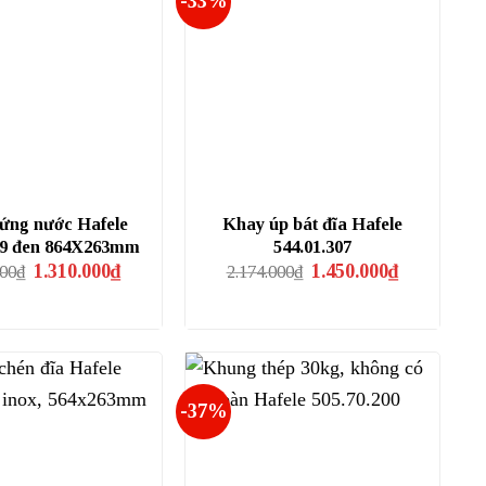
-33%
ứng nước Hafele
Khay úp bát đĩa Hafele
89 đen 864X263mm
544.01.307
Giá
Giá
Giá
Giá
1.310.000
₫
1.450.000
₫
000
₫
2.174.000
₫
gốc
hiện
gốc
hiện
là:
tại
là:
tại
1.963.000₫.
là:
2.174.000₫.
là:
1.310.000₫.
1.450.000₫.
-37%