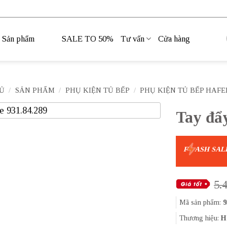
Sản phẩm
SALE TO 50%
Tư vấn
Cửa hàng
Ủ
/
SẢN PHẨM
/
PHỤ KIỆN TỦ BẾP
/
PHỤ KIỆN TỦ BẾP HAFE
Tay đẩy
F
ASH SAL
5.
Mã sản phẩm:
9
Thương hiệu:
H