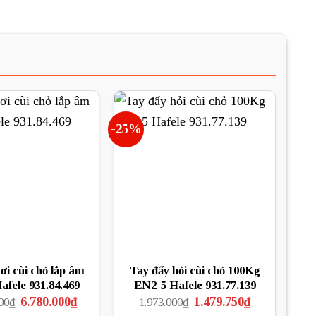
-25%
ơi cùi chỏ lắp âm
Tay đẩy hỏi cùi chỏ 100Kg
fele 931.84.469
EN2-5 Hafele 931.77.139
Giá
Giá
Giá
Giá
6.780.000
₫
1.479.750
₫
00
₫
1.973.000
₫
gốc
hiện
gốc
hiện