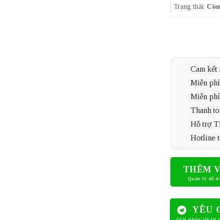
Trạng thái:
Còn
Cam kết 
Miễn phí 
Miễn phí
Thanh to
Hỗ trợ 
Hotline t
THÊM V
YÊU 