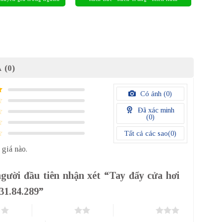
 (0)
Có ảnh (
0
)
Đã xác minh
(
0
)
Tất cả các sao(
0
)
 giá nào.
người đầu tiên nhận xét “Tay đẩy cửa hơi
931.84.289”
o
2 trên 5 sao
3 trên 5 sao