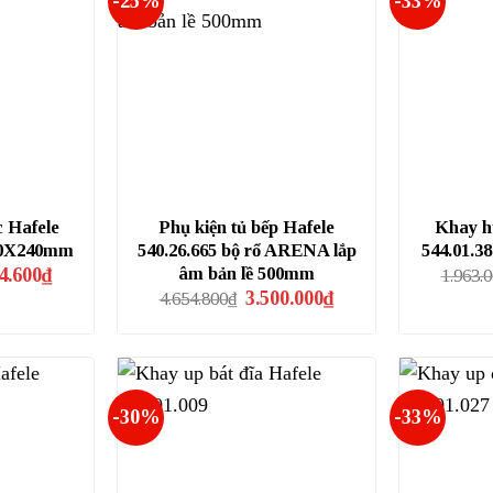
-25%
-33%
 Hafele
Phụ kiện tủ bếp Hafele
Khay h
720X240mm
540.26.665 bộ rổ ARENA lắp
544.01.3
Giá
âm bản lề 500mm
4.600
₫
1.963.
hiện
Giá
Giá
3.500.000
₫
4.654.800
₫
tại
gốc
hiện
.000₫.
là:
là:
tại
1.104.600₫.
4.654.800₫.
là:
3.500.000₫.
-30%
-33%