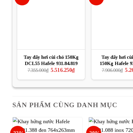
Tay đẩy hơi cùi chỏ 150Kg
Tay đẩy hơi cù
DCL55 Hafele 931.84.819
150Kg Hafele 9
Giá
Giá
Giá
5.516.250
₫
5.2
7.355.000
₫
7.906.000
₫
gốc
hiện
gốc
là:
tại
là:
7.355.000₫.
là:
7.90
5.516.250₫.
SẢN PHẨM CÙNG DANH MỤC