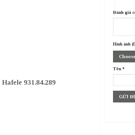
4 trên 5 
Đánh giá 
Hình ảnh (D
Choose
Tên
*
 Hafele 931.84.289