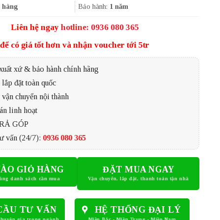
3.630.000₫.
 hàng
Bảo hành:
1 năm
Liên hệ ngay
hotline: 0936 080 365
để có giá tốt hơn và nhận voucher tới 5tr
xuất xứ & bảo hành chính hãng
lắp đặt toàn quốc
 vận chuyển nội thành
án linh hoạt
TRẢ GÓP
ư vấn (24/7):
0936 080 365
ÀO GIỎ HÀNG
ĐẶT MUA NGAY
CẦU TƯ VẤN
HỆ THỐNG ĐẠI LÝ