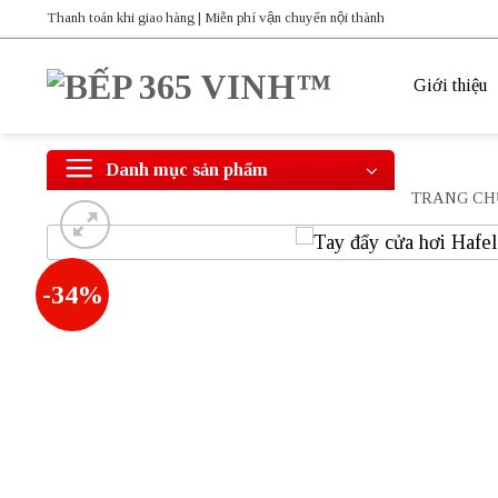
Bỏ
Thanh toán khi giao hàng | Miễn phí vận chuyển nội thành
qua
nội
Giới thiệu
dung
Danh mục sản phẩm
TRANG CH
-34%