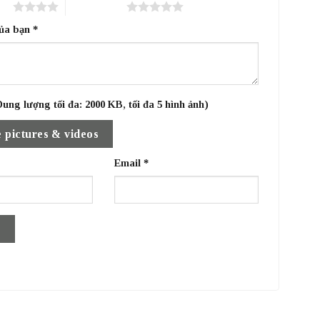
sao
5 trên 5 sao
của bạn
*
ung lượng tối đa: 2000 KB, tối đa 5 hình ảnh)
 pictures & videos
Email
*