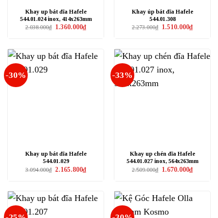
Khay up bát đĩa Hafele
Khay úp bát đĩa Hafele
544.01.024 inox, 414x263mm
544.01.308
Giá
Giá
Giá
Giá
1.360.000
₫
1.510.000
₫
2.038.000
₫
2.273.000
₫
gốc
hiện
gốc
hiện
là:
tại
là:
tại
2.038.000₫.
là:
2.273.000₫.
là:
1.360.000₫.
1.510.000₫
-30%
-33%
Khay up bát đĩa Hafele
Khay up chén đĩa Hafele
544.01.029
544.01.027 inox, 564x263mm
Giá
Giá
Giá
Giá
2.165.800
₫
1.670.000
₫
3.094.000
₫
2.509.000
₫
gốc
hiện
gốc
hiện
là:
tại
là:
tại
3.094.000₫.
là:
2.509.000₫.
là:
2.165.800₫.
1.670.000₫
-25%
-30%