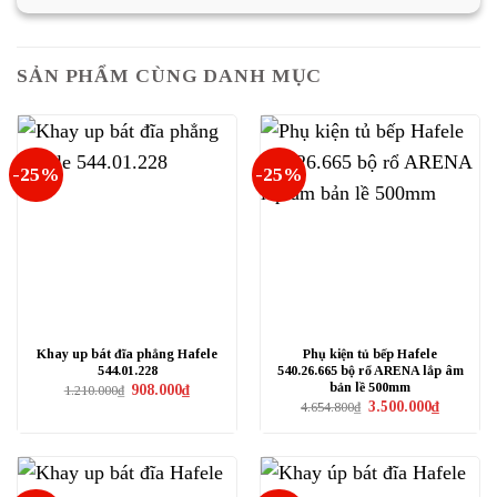
3.510.000₫.
SẢN PHẨM CÙNG DANH MỤC
-25%
-25%
Khay up bát đĩa phẳng Hafele
Phụ kiện tủ bếp Hafele
544.01.228
540.26.665 bộ rổ ARENA lắp âm
bản lề 500mm
Giá
Giá
908.000
₫
1.210.000
₫
gốc
hiện
Giá
Giá
3.500.000
₫
4.654.800
₫
là:
tại
gốc
hiện
1.210.000₫.
là:
là:
tại
908.000₫.
4.654.800₫.
là:
3.500.000₫