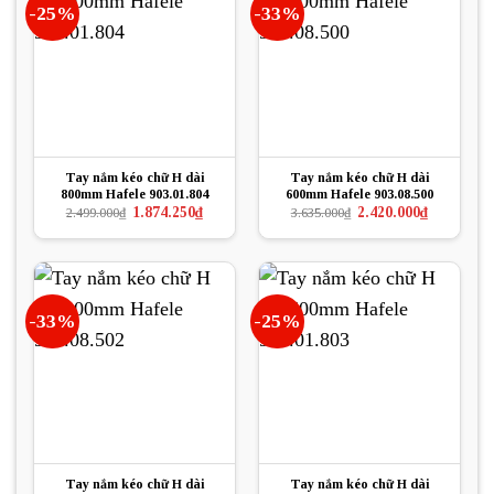
-25%
-33%
Tay nắm kéo chữ H dài
Tay nắm kéo chữ H dài
800mm Hafele 903.01.804
600mm Hafele 903.08.500
Giá
Giá
Giá
Giá
1.874.250
₫
2.420.000
₫
2.499.000
₫
3.635.000
₫
gốc
hiện
gốc
hiện
là:
tại
là:
tại
2.499.000₫.
là:
3.635.000₫.
là:
1.874.250₫.
2.420.000₫.
-33%
-25%
Tay nắm kéo chữ H dài
Tay nắm kéo chữ H dài