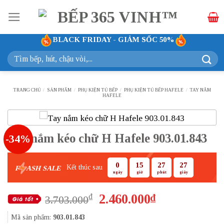
Bỏ
qua
nội
BLACK FRIDAY - GIẢM SỐC 50%
dung
Tìm
kiếm:
TRANG CHỦ
/
SẢN PHẨM
/
PHỤ KIỆN TỦ BẾP
/
PHỤ KIỆN TỦ BẾP HAFELE
/
TAY NẮM
HAFELE
Tay nắm kéo chữ H Hafele 903.01.843
-34%
0
15
27
26
Kết thúc sau
F
ASH SALE
ngày
giờ
phút
giây
Giá
Giá
2.460.000
₫
₫
3.703.000
gốc
hiện
Mã sản phẩm:
903.01.843
là:
tại