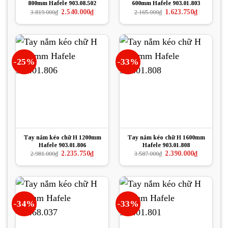
800mm Hafele 903.08.502
600mm Hafele 903.01.803
Giá
Giá
Giá
Giá
2.540.000
₫
1.623.750
₫
3.819.000
₫
2.165.000
₫
gốc
hiện
gốc
hiện
là:
tại
là:
tại
3.819.000₫.
là:
2.165.000₫.
là:
2.540.000₫.
1.623.750₫.
-25%
-33%
Tay nắm kéo chữ H 1200mm
Tay nắm kéo chữ H 1600mm
Hafele 903.01.806
Hafele 903.01.808
Giá
Giá
Giá
Giá
2.235.750
₫
2.390.000
₫
2.981.000
₫
3.587.000
₫
gốc
hiện
gốc
hiện
là:
tại
là:
tại
2.981.000₫.
là:
3.587.000₫.
là:
2.235.750₫.
2.390.000₫.
-34%
-33%