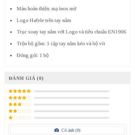
Màu hoàn thiện: mạ inox mờ
Logo Hafele trên tay nắm
Trục xoay tay nắm với Logo và tiêu chuẩn EN1906
Trộn bộ gồm: 1 cặp tay nắm kéo và bộ vít
Đóng gói: 1 bộ
ĐÁNH GIÁ (0)
5
/ 5 điểm
4
/ 5
điểm
3
/ 5
điểm
2
/
5
1
điểm
/
Có ảnh (
0
)
5