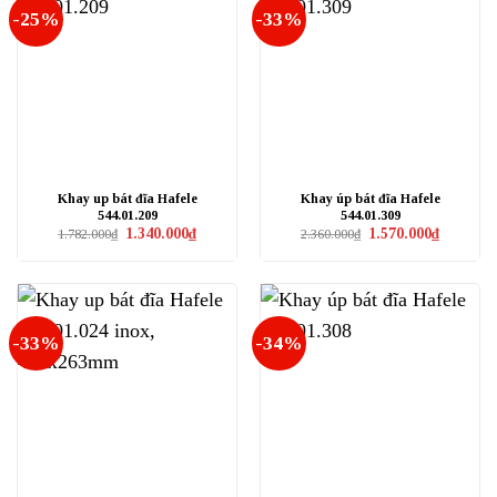
-25%
-33%
Khay up bát đĩa Hafele
Khay úp bát đĩa Hafele
544.01.209
544.01.309
Giá
Giá
Giá
Giá
1.340.000
₫
1.570.000
₫
1.782.000
₫
2.360.000
₫
gốc
hiện
gốc
hiện
là:
tại
là:
tại
1.782.000₫.
là:
2.360.000₫.
là:
1.340.000₫.
1.570.000₫
-33%
-34%