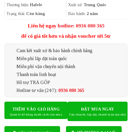
3.703.000₫.
là:
Thương hiệu:
Hafele
Xuất xứ:
Trung Quốc
2.460.000₫.
Trạng thái:
Còn hàng
Bảo hành:
2 năm
Liên hệ ngay
hotline: 0936 080 365
để có giá tốt hơn và nhận voucher tới 5tr
Cam kết xuất xứ & bảo hành chính hãng
Miễn phí lắp đặt toàn quốc
Miễn phí vận chuyển nội thành
Thanh toán linh hoạt
Hỗ trợ TRẢ GÓP
Hotline tư vấn (24/7):
0936 080 365
THÊM VÀO GIỎ HÀNG
ĐẶT MUA NGAY