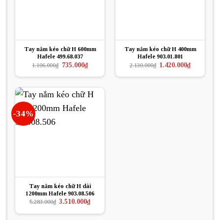
Tay nắm kéo chữ H 600mm
Tay nắm kéo chữ H 400mm
Hafele 499.68.037
Hafele 903.01.801
Giá
Giá
Giá
Giá
735.000
₫
1.420.000
₫
1.106.000
₫
2.130.000
₫
gốc
hiện
gốc
hiện
là:
tại
là:
tại
1.106.000₫.
là:
2.130.000₫.
là:
735.000₫.
1.420.000₫.
-34%
Tay nắm kéo chữ H dài
1200mm Hafele 903.08.506
Giá
Giá
3.510.000
₫
5.283.000
₫
gốc
hiện
là:
tại
5.283.000₫.
là: