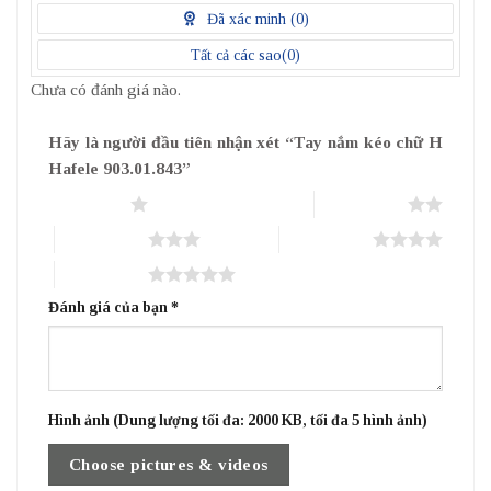
điểm
Đã xác minh (
0
)
Tất cả các sao(
0
)
Chưa có đánh giá nào.
Hãy là người đầu tiên nhận xét “Tay nắm kéo chữ H
Hafele 903.01.843”
1 trên 5 sao
2 trên 5 sao
3 trên 5 sao
4 trên 5 sao
5 trên 5 sao
Đánh giá của bạn
*
Hình ảnh (Dung lượng tối đa: 2000 KB, tối đa 5 hình ảnh)
Choose pictures & videos