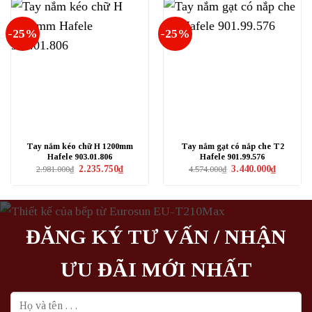
-25%
-25%
Tay nắm kéo chữ H 1200mm
Tay nắm gạt có nắp che T2
Hafele 903.01.806
Hafele 901.99.576
Giá
Giá
Giá
Giá
2.235.750
₫
3.440.000
₫
2.981.000
₫
4.574.000
₫
gốc
hiện
gốc
hiện
là:
tại
là:
tại
2.981.000₫.
là:
4.574.000₫.
là:
2.235.750₫.
3.440.000₫
ĐĂNG KÝ TƯ VẤN / NHẬN
ƯU ĐÃI MỚI NHẤT