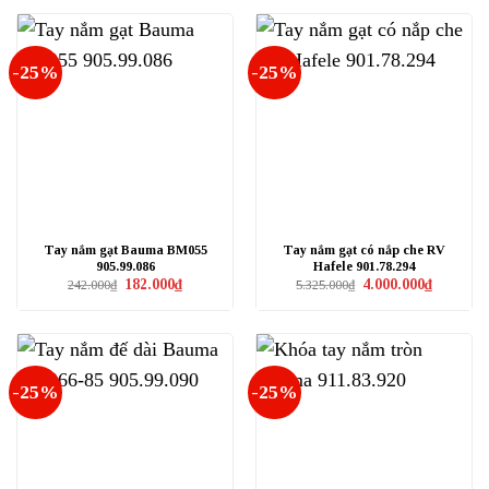
255.000₫.
là:
374.000₫.
là:
191.250₫.
281.000₫.
-25%
-25%
Tay nắm gạt Bauma BM055
Tay nắm gạt có nắp che RV
905.99.086
Hafele 901.78.294
Giá
Giá
Giá
Giá
182.000
₫
4.000.000
₫
242.000
₫
5.325.000
₫
gốc
hiện
gốc
hiện
là:
tại
là:
tại
242.000₫.
là:
5.325.000₫.
là:
182.000₫.
4.000.000₫
-25%
-25%