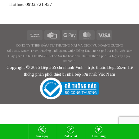
Hotline:
0983.721.427
CÔNG TY TNHH ĐẦU TƯ THƯƠNG MẠI VÀ DỊCH VỤ HOÀNG CƯƠNG
Số 398B Khâm Thiên, Phường Thổ Quan, Quận Đống Đa, Thành phố Hà Nội, Việt Nam
Giấy phép ĐKKD: 0105475353 do Sở Kế hoạch và Đầu tư thành phố Hà Nội cấp ngày
8/9/2011
Copyright © 2026 Bếp 365 chi nhánh Vinh - trực thuộc Bep365.vn Hệ
thống phân phối thiết bị nhà bếp lớn nhất Việt Nam
Gọi ngay
Zalo chat
Cửa hàng