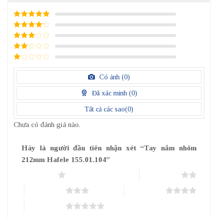
5
/ 5 điểm
4
/ 5
điểm
3
/ 5
điểm
2
/
5
1
điểm
/
Có ảnh (
0
)
5
điểm
Đã xác minh (
0
)
Tất cả các sao(
0
)
Chưa có đánh giá nào.
Hãy là người đầu tiên nhận xét “Tay nắm nhôm
212mm Hafele 155.01.104”
1 trên 5 sao
2 trên 5 sao
3 trên 5 sao
4 trên 5 sao
5 trên 5 sao