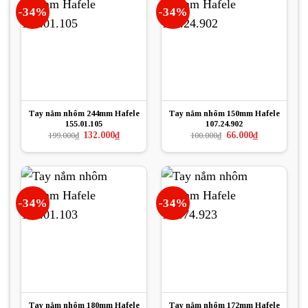
-34%
-34%
Tay nắm nhôm 244mm Hafele
Tay nắm nhôm 150mm Hafele
155.01.105
107.24.902
Giá
Giá
Giá
Giá
132.000
₫
66.000
₫
199.000
₫
100.000
₫
gốc
hiện
gốc
hiện
là:
tại
là:
tại
199.000₫.
là:
100.000₫.
là:
132.000₫.
66.000₫.
-34%
-34%
Tay nắm nhôm 180mm Hafele
Tay nắm nhôm 172mm Hafele