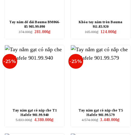
Tay nắm đế dài Bauma BM066-
Khóa tay nắm tròn Bauma
85 905.99.090
911.83.920
Giá
Giá
Giá
Giá
281.000
₫
124.000
₫
374.000
₫
165.000
₫
gốc
hiện
gốc
hiện
là:
tại
là:
tại
374.000₫.
là:
165.000₫.
là:
281.000₫.
124.000₫.
-25%
-25%
Tay nắm gạt có nắp che T1
Tay nắm gạt có nắp che T5
Hafele 901.99.940
Hafele 901.99.579
Giá
Giá
Giá
Giá
4.380.000
₫
3.440.000
₫
5.833.000
₫
4.574.000
₫
gốc
hiện
gốc
hiện
là:
tại
là:
tại
5.833.000₫.
là:
4.574.000₫.
là:
4.380.000₫.
3.440.000₫