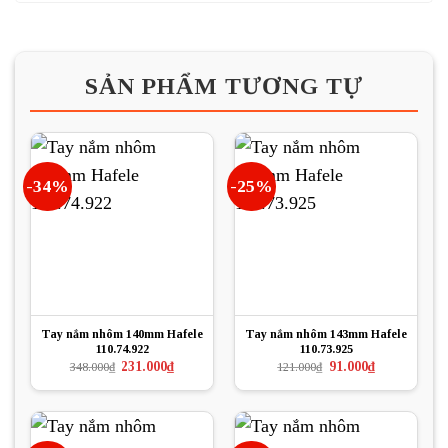
SẢN PHẨM TƯƠNG TỰ
-34%
-25%
Tay nắm nhôm 140mm Hafele
Tay nắm nhôm 143mm Hafele
110.74.922
110.73.925
Giá
Giá
Giá
Giá
231.000
₫
91.000
₫
348.000
₫
121.000
₫
gốc
hiện
gốc
hiện
là:
tại
là:
tại
348.000₫.
là:
121.000₫.
là:
231.000₫.
91.000₫.