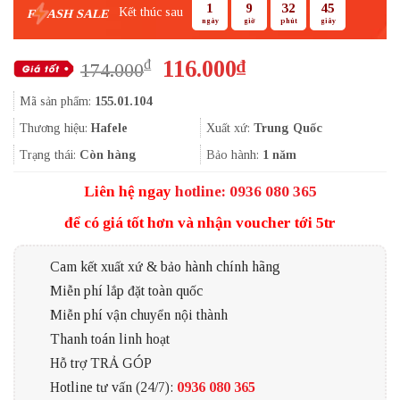
1
9
32
44
Kết thúc sau
F
ASH SALE
ngày
giờ
phút
giây
Giá
Giá
116.000
₫
₫
174.000
gốc
hiện
Mã sản phẩm:
155.01.104
là:
tại
174.000₫.
là:
Thương hiệu:
Hafele
Xuất xứ:
Trung Quốc
116.000₫.
Trạng thái:
Còn hàng
Bảo hành:
1 năm
Liên hệ ngay
hotline: 0936 080 365
để có giá tốt hơn và nhận voucher tới 5tr
Cam kết xuất xứ & bảo hành chính hãng
Miễn phí lắp đặt toàn quốc
Miễn phí vận chuyển nội thành
Thanh toán linh hoạt
Hỗ trợ TRẢ GÓP
Hotline tư vấn (24/7):
0936 080 365