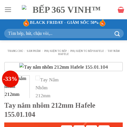
Bỏ
qua
nội
BLACK FRIDAY - GIẢM SỐC 50%
dung
Tìm
kiếm:
TRANG CHỦ
/
SẢN PHẨM
/
PHỤ KIỆN TỦ BẾP
/
PHỤ KIỆN TỦ BẾP HAFELE
/
TAY NẮM
HAFELE
-33%
Tay nắm nhôm 212mm Hafele
155.01.104