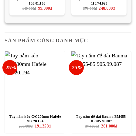
155.01.103
110.74.923
Giá
Giá
Giá
Giá
99.000
₫
248.000
₫
149.000
₫
373.000
₫
gốc
hiện
gốc
hiện
là:
tại
là:
tại
149.000₫.
là:
373.000₫.
là:
99.000₫.
248.000₫.
SẢN PHẨM CÙNG DANH MỤC
-25%
-25%
Tay nắm kéo C/C200mm Hafele
Tay nắm đế dài Bauma BM055-
902.20.194
85 905.99.087
Giá
Giá
Giá
Giá
191.250
₫
281.000
₫
255.000
₫
374.000
₫
gốc
hiện
gốc
hiện
là:
tại
là:
tại