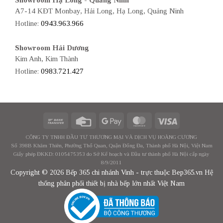
A7-14 KĐT Monbay, Hải Long, Hạ Long, Quảng Ninh
Hotline:
0943.963.966
Showroom Hải Dương
Kim Anh, Kim Thành
Hotline:
0983.721.427
CÔNG TY TNHH ĐẦU TƯ THƯƠNG MẠI VÀ DỊCH VỤ HOÀNG CƯƠNG
Số 398B Khâm Thiên, Phường Thổ Quan, Quận Đống Đa, Thành phố Hà Nội, Việt Nam
Giấy phép ĐKKD: 0105475353 do Sở Kế hoạch và Đầu tư thành phố Hà Nội cấp ngày
8/9/2011
Copyright © 2026 Bếp 365 chi nhánh Vinh - trực thuộc Bep365.vn Hệ
thống phân phối thiết bị nhà bếp lớn nhất Việt Nam