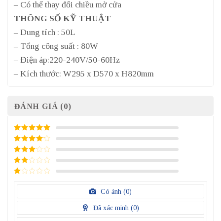
– Có thể thay đổi chiều mở cửa
THÔNG SỐ KỸ THUẬT
– Dung tích : 50L
– Tổng công suất : 80W
– Điện áp:220-240V/50-60Hz
– Kích thước: W295 x D570 x H820mm
ĐÁNH GIÁ (0)
5
/ 5 điểm
4
/ 5
điểm
3
/ 5
điểm
2
/
5
1
điểm
/
Có ảnh (
0
)
5
điểm
Đã xác minh (
0
)