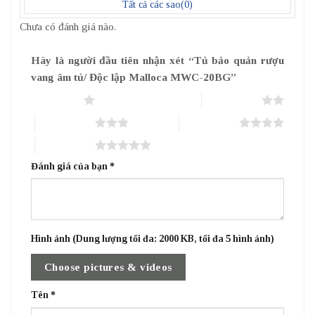
Tất cả các sao(
0
)
Chưa có đánh giá nào.
Hãy là người đầu tiên nhận xét “Tủ bảo quản rượu
vang âm tủ/ Độc lập Malloca MWC-20BG”
1 trên 5 sao
2 trên 5 sao
3 trên 5 sao
4 trên 5 sao
5 trên 5 sao
Đánh giá của bạn
*
Hình ảnh (Dung lượng tối đa: 2000 KB, tối đa 5 hình ảnh)
Choose pictures & videos
Tên
*