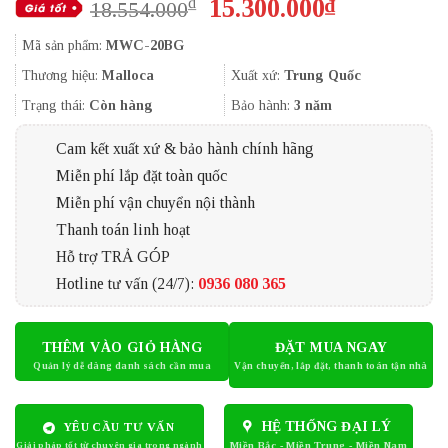
Giá
Giá
15.300.000
₫
₫
18.554.000
gốc
hiện
Mã sản phẩm:
MWC-20BG
là:
tại
18.554.000₫.
là:
Thương hiệu:
Malloca
Xuất xứ:
Trung Quốc
15.300.000
Trạng thái:
Còn hàng
Bảo hành:
3 năm
Cam kết xuất xứ & bảo hành chính hãng
Miễn phí lắp đặt toàn quốc
Miễn phí vận chuyển nội thành
Thanh toán linh hoạt
Hỗ trợ TRẢ GÓP
Hotline tư vấn (24/7):
0936 080 365
THÊM VÀO GIỎ HÀNG
ĐẶT MUA NGAY
HỆ THỐNG ĐẠI LÝ
YÊU CẦU TƯ VẤN