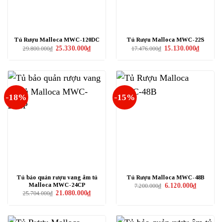
Tủ Rượu Malloca MWC-120DC
Tủ Rượu Malloca MWC-22S
Giá
Giá
Giá
Giá
25.330.000
₫
15.130.000
₫
29.800.000
₫
17.476.000
₫
gốc
hiện
gốc
hiện
là:
tại
là:
tại
29.800.000₫.
là:
17.476.000₫.
là:
25.330.000₫.
15.130.0
-18%
-15%
Tủ bảo quản rượu vang âm tủ
Tủ Rượu Malloca MWC-48B
Malloca MWC-24CP
Giá
Giá
6.120.000
₫
7.200.000
₫
gốc
hiện
Giá
Giá
21.080.000
₫
25.704.000
₫
là:
tại
gốc
hiện
7.200.000₫.
là:
là:
tại
6.120.000₫
25.704.000₫.
là:
21.080.000₫.