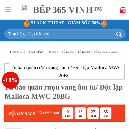
Bỏ
qua
nội
BLACK FRIDAY - GIẢM SỐC 50%
dung
Tìm
kiếm:
TRANG CHỦ
/
SẢN PHẨM
/
TỦ LẠNH - TỦ RƯỢU
/
TỦ RƯỢU
/
TỦ RƯỢU MALLOCA
-18%
Tủ bảo quản rượu vang âm tủ/ Độc lập
Malloca MWC-20BG
0
16
27
35
Kết thúc sau
F
ASH SALE
ngày
giờ
phút
giây