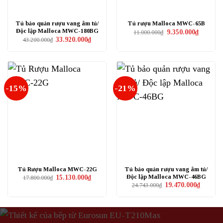
Tủ bảo quản rượu vang âm tủ/
Tủ rượu Malloca MWC-65B
Độc lập Malloca MWC-180BG
Giá
Giá
9.350.000
₫
11.000.000
₫
gốc
hiện
Giá
Giá
33.920.000
₫
43.200.000
₫
là:
tại
gốc
hiện
11.000.000₫.
là:
là:
tại
9.350.000
43.200.000₫.
là:
33.920.000₫.
-15%
-21%
Tủ Rượu Malloca MWC-22G
Tủ bảo quản rượu vang âm tủ/
Độc lập Malloca MWC-46BG
Giá
Giá
15.130.000
₫
17.800.000
₫
gốc
hiện
Giá
Giá
19.470.000
₫
24.743.000
₫
là:
tại
gốc
hiện
17.800.000₫.
là:
là:
tại
15.130.000₫.
24.743.000₫.
là:
19.470.0