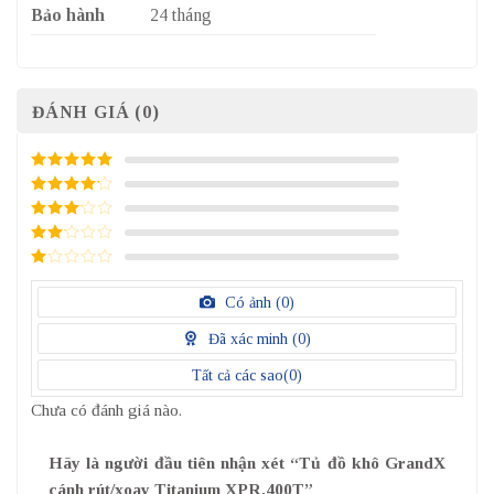
Bảo hành
24 tháng
ĐÁNH GIÁ (0)
5
/ 5 điểm
4
/ 5
điểm
3
/ 5
điểm
2
/
5
1
điểm
/
Có ảnh (
0
)
5
điểm
Đã xác minh (
0
)
Tất cả các sao(
0
)
Chưa có đánh giá nào.
Hãy là người đầu tiên nhận xét “Tủ đồ khô GrandX
cánh rút/xoay Titanium XPR.400T”