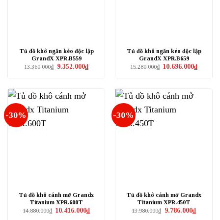
Tủ đồ khô ngăn kéo độc lập
Tủ đồ khô ngăn kéo độc lập
GrandX XPR.B559
GrandX XPR.B659
Giá
Giá
Giá
Giá
9.352.000
₫
10.696.000
₫
13.360.000
₫
15.280.000
₫
gốc
hiện
gốc
hiện
là:
tại
là:
tại
13.360.000₫.
là:
15.280.000₫.
là:
9.352.000₫.
10.696.0
-30%
-30%
Tủ đồ khô cánh mở Grandx
Tủ đồ khô cánh mở Grandx
Titanium XPR.600T
Titanium XPR.450T
Giá
Giá
Giá
Giá
10.416.000
₫
9.786.000
₫
14.880.000
₫
13.980.000
₫
gốc
hiện
gốc
hiện