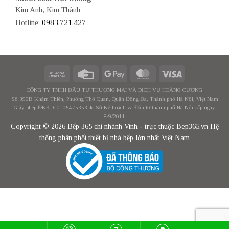
Kim Anh, Kim Thành
Hotline:
0983.721.427
CÔNG TY TNHH ĐẦU TƯ THƯƠNG MẠI VÀ DỊCH VỤ HOÀNG CƯƠNG
Số 398B Khâm Thiên, Phường Thổ Quan, Quận Đống Đa, Thành phố Hà Nội, Việt Nam
Giấy phép ĐKKD: 0105475353 do Sở Kế hoạch và Đầu tư thành phố Hà Nội cấp ngày
8/9/2011
Copyright © 2026 Bếp 365 chi nhánh Vinh - trực thuộc Bep365.vn Hệ
thống phân phối thiết bị nhà bếp lớn nhất Việt Nam