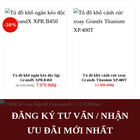
là:
tại
là:
tại
14.880.000₫.
là:
13.980.000₫.
là:
10.416.000₫.
9.786.000
-30%
Tủ đồ khô ngăn kéo độc lập
Tủ đồ khô cánh rút/ xoay
GrandX XPR.B450
Grandx Titanium XP.400T
Giá
Giá
7.070.000
₫
12.980.000
₫
10.100.000
₫
gốc
hiện
là:
tại
10.100.000₫.
là:
7.070.000₫.
ĐĂNG KÝ TƯ VẤN / NHẬN
ƯU ĐÃI MỚI NHẤT