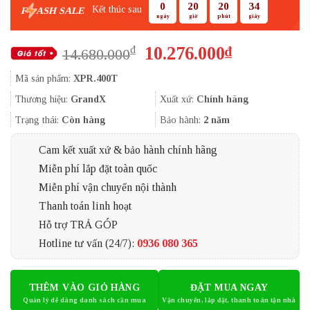
0
20
20
33
Kết thúc sau
F
ASH SALE
ngày
giờ
phút
giây
Giá
Giá
10.276.000
₫
₫
14.680.000
gốc
hiện
Mã sản phẩm:
XPR.400T
là:
tại
14.680.000₫.
là:
Thương hiệu:
GrandX
Xuất xứ:
Chính hãng
10.276.000
Trạng thái:
Còn hàng
Bảo hành:
2 năm
Cam kết xuất xứ & bảo hành chính hãng
Miễn phí lắp đặt toàn quốc
Miễn phí vận chuyển nội thành
Thanh toán linh hoạt
Hỗ trợ TRẢ GÓP
Hotline tư vấn (24/7):
0936 080 365
THÊM VÀO GIỎ HÀNG
ĐẶT MUA NGAY