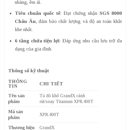
nhàng, êm ái.
Tiêu chuẩn quốc tế
: Đạt chứng nhận
SGS 8000
Châu Âu
, đảm bảo chất lượng và độ an toàn khắt
khe nhất.
6 tầng chứa tiện lợi
: Đáp ứng nhu cầu lưu trữ đa
dạng của gia đình.
Thông số kỹ thuật
THÔNG
CHI TIẾT
TIN
Tên sản
Tủ đồ khô GrandX cánh
phẩm
rút/xoay Titanium XPR.400T
Mã sản
XPR.400T
phẩm
Thương hiệu
GrandX