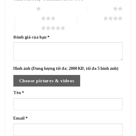
1 trên 5 sao
2 trên 5 sao
3 trên 5 sao
4 trên 5 sao
5 trên 5 sao
Đánh giá của bạn
*
Hình ảnh (Dung lượng tối đa: 2000 KB, tối đa 5 hình ảnh)
Choose pictures & videos
Tên
*
Email
*