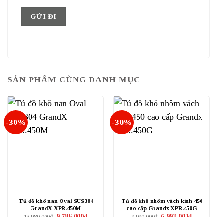
SẢN PHẨM CÙNG DANH MỤC
-30%
-30%
Tủ đồ khô nan Oval SUS304
Tủ đồ khô nhôm vách kính 450
GrandX XPR.450M
cao cấp Grandx XPR.450G
Giá
Giá
Giá
Giá
9.786.000
₫
6.993.000
₫
13.980.000
₫
9.990.000
₫