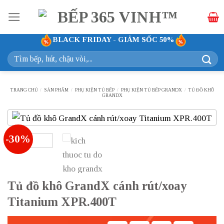
Bỏ
qua
nội
BLACK FRIDAY - GIẢM SỐC 50%
dung
Tìm
kiếm:
TRANG CHỦ
/
SẢN PHẨM
/
PHỤ KIỆN TỦ BẾP
/
PHỤ KIỆN TỦ BẾP GRANDX
/
TỦ ĐỒ KHÔ
GRANDX
-30%
Tủ đồ khô GrandX cánh rút/xoay
Titanium XPR.400T