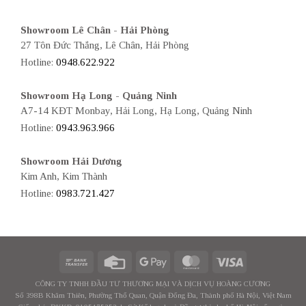
Showroom Lê Chân - Hải Phòng
27 Tôn Đức Thắng, Lê Chân, Hải Phòng
Hotline:
0948.622.922
Showroom Hạ Long - Quảng Ninh
A7-14 KĐT Monbay, Hải Long, Hạ Long, Quảng Ninh
Hotline:
0943.963.966
Showroom Hải Dương
Kim Anh, Kim Thành
Hotline:
0983.721.427
CÔNG TY TNHH ĐẦU TƯ THƯƠNG MẠI VÀ DỊCH VỤ HOÀNG CƯƠNG
Số 398B Khâm Thiên, Phường Thổ Quan, Quận Đống Đa, Thành phố Hà Nội, Việt Nam