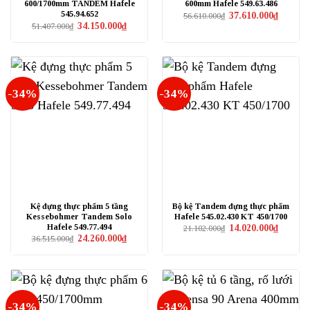
600/1700mm TANDEM Hafele
600mm Hafele 549.63.486
545.94.652
Giá
Giá
37.610.000
₫
56.610.000
₫
gốc
hiện
Giá
Giá
34.150.000
₫
51.407.000
₫
là:
tại
gốc
hiện
56.610.000₫.
là:
là:
tại
37.610.0
51.407.000₫.
là:
34.150.000₫.
-34%
-34%
Kệ đựng thực phẩm 5 tầng
Bộ kệ Tandem đựng thực phẩm
Kessebohmer Tandem Solo
Hafele 545.02.430 KT 450/1700
Hafele 549.77.494
Giá
Giá
14.020.000
₫
21.102.000
₫
gốc
hiện
Giá
Giá
24.260.000
₫
36.515.000
₫
là:
tại
gốc
hiện
21.102.000₫.
là:
là:
tại
14.020.0
36.515.000₫.
là:
24.260.000₫.
-34%
-34%