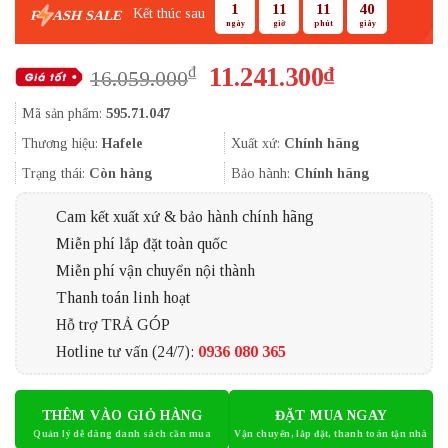
1
11
11
39
Kết thúc sau
F
ASH SALE
ngày
giờ
phút
giây
Giá
Giá
11.241.300
₫
₫
16.059.000
gốc
hiện
Mã sản phẩm:
595.71.047
là:
tại
16.059.000₫.
là:
Thương hiệu:
Hafele
Xuất xứ:
Chính hãng
11.241.300₫
Trạng thái:
Còn hàng
Bảo hành:
Chính hãng
Cam kết xuất xứ & bảo hành chính hãng
Miễn phí lắp đặt toàn quốc
Miễn phí vận chuyển nội thành
Thanh toán linh hoạt
Hỗ trợ TRẢ GÓP
Hotline tư vấn (24/7):
0936 080 365
THÊM VÀO GIỎ HÀNG
ĐẶT MUA NGAY