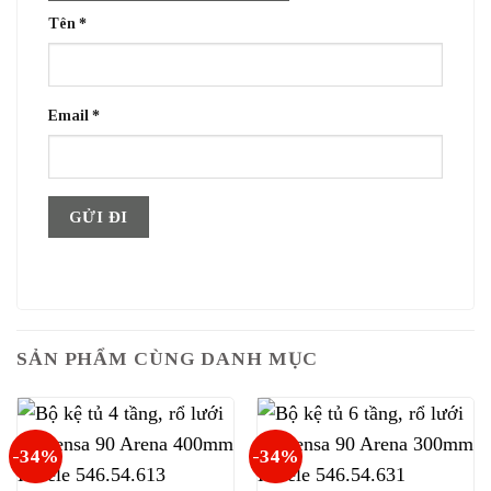
Tên
*
Email
*
SẢN PHẨM CÙNG DANH MỤC
-34%
-34%