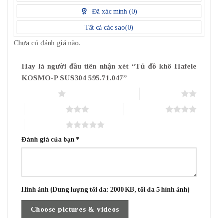
điểm
Đã xác minh (
0
)
Tất cả các sao(
0
)
Chưa có đánh giá nào.
Hãy là người đầu tiên nhận xét “Tủ đồ khô Hafele
KOSMO-P SUS304 595.71.047”
1 trên 5 sao
2 trên 5 sao
3 trên 5 sao
4 trên 5 sao
5 trên 5 sao
Đánh giá của bạn
*
Hình ảnh (Dung lượng tối đa: 2000 KB, tối đa 5 hình ảnh)
Choose pictures & videos