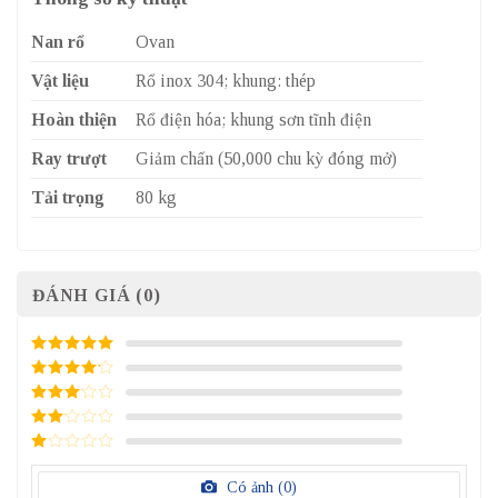
Nan rổ
Ovan
Vật liệu
Rổ inox 304; khung: thép
Hoàn thiện
Rổ điện hóa; khung sơn tĩnh điện
Ray trượt
Giảm chấn (50,000 chu kỳ đóng mở)
Tải trọng
80 kg
ĐÁNH GIÁ (0)
5
/ 5 điểm
4
/ 5
điểm
3
/ 5
điểm
2
/
5
1
điểm
/
Có ảnh (
0
)
5