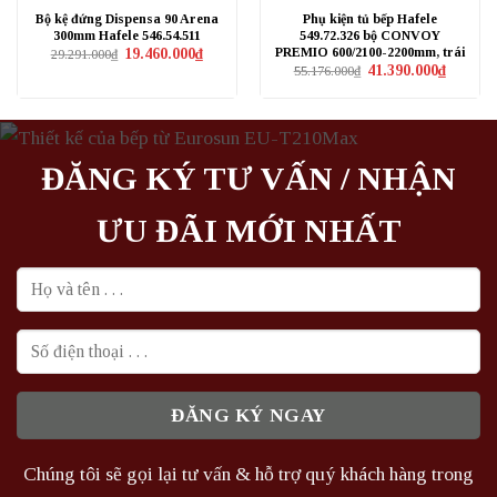
Bộ kệ đứng Dispensa 90 Arena
Phụ kiện tủ bếp Hafele
300mm Hafele 546.54.511
549.72.326 bộ CONVOY
PREMIO 600/2100-2200mm, trái
Giá
Giá
19.460.000
₫
29.291.000
₫
gốc
hiện
Giá
Giá
41.390.000
₫
55.176.000
₫
là:
tại
gốc
hiện
29.291.000₫.
là:
là:
tại
19.460.000₫.
55.176.000₫.
là:
41.390.0
ĐĂNG KÝ TƯ VẤN / NHẬN
ƯU ĐÃI MỚI NHẤT
Chúng tôi sẽ gọi lại tư vấn & hỗ trợ quý khách hàng trong