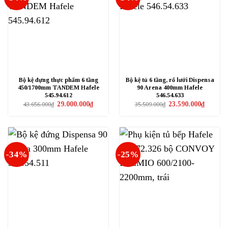
Bộ kệ đựng thực phẩm 6 tầng
Bộ kệ tủ 6 tầng, rổ lưới Dispensa
450/1700mm TANDEM Hafele
90 Arena 400mm Hafele
545.94.612
546.54.633
Giá
Giá
Giá
Giá
29.000.000
₫
23.590.000
₫
43.656.000
₫
35.509.000
₫
gốc
hiện
gốc
hiện
là:
tại
là:
tại
43.656.000₫.
là:
35.509.000₫.
là:
29.000.000₫.
23.590.0
-34%
-25%