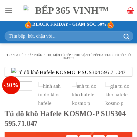
Bỏ
qua
nội
BLACK FRIDAY - GIẢM SỐC 50%
dung
Tìm
kiếm:
TRANG CHỦ
/
SẢN PHẨM
/
PHỤ KIỆN TỦ BẾP
/
PHỤ KIỆN TỦ BẾP HAFELE
/
TỦ ĐỒ KHÔ
HAFELE
-30%
Tủ đồ khô Hafele KOSMO-P SUS304
595.71.047