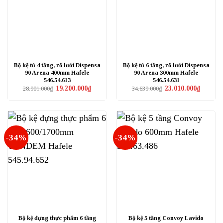
Bộ kệ tủ 4 tầng, rổ lưới Dispensa
Bộ kệ tủ 6 tầng, rổ lưới Dispensa
90 Arena 400mm Hafele
90 Arena 300mm Hafele
546.54.613
546.54.631
Giá
Giá
Giá
Giá
19.200.000
₫
23.010.000
₫
28.901.000
₫
34.639.000
₫
gốc
hiện
gốc
hiện
là:
tại
là:
tại
28.901.000₫.
là:
34.639.000₫.
là:
19.200.000₫.
23.010.0
-34%
-34%
Bộ kệ đựng thực phẩm 6 tầng
Bộ kệ 5 tầng Convoy Lavido