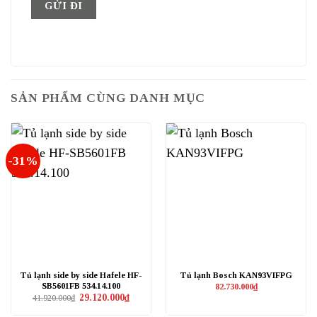
SẢN PHẨM CÙNG DANH MỤC
-31%
Tủ lạnh side by side Hafele HF-
Tủ lạnh Bosch KAN93VIFPG
SB5601FB 534.14.100
82.730.000
₫
Giá
Giá
29.120.000
₫
41.920.000
₫
gốc
hiện
là:
tại