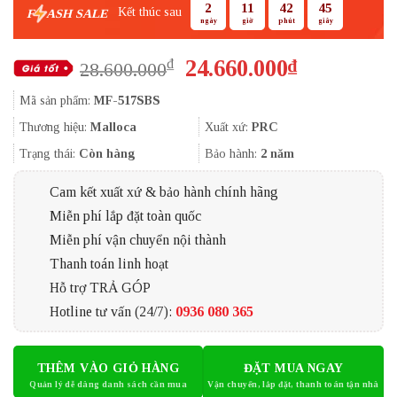
2
11
42
44
Kết thúc sau
F
ASH SALE
ngày
giờ
phút
giây
Giá
Giá
24.660.000
₫
₫
28.600.000
gốc
hiện
Mã sản phẩm:
MF-517SBS
là:
tại
28.600.000₫.
là:
Thương hiệu:
Malloca
Xuất xứ:
PRC
24.660.000
Trạng thái:
Còn hàng
Bảo hành:
2 năm
Cam kết xuất xứ & bảo hành chính hãng
Miễn phí lắp đặt toàn quốc
Miễn phí vận chuyển nội thành
Thanh toán linh hoạt
Hỗ trợ TRẢ GÓP
Hotline tư vấn (24/7):
0936 080 365
THÊM VÀO GIỎ HÀNG
ĐẶT MUA NGAY