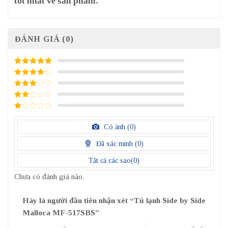
tốt nhất về sản phẩm.
ĐÁNH GIÁ (0)
5
/ 5 điểm
4
/ 5
điểm
3
/ 5
điểm
2
/
5
1
điểm
/
Có ảnh (
0
)
5
điểm
Đã xác minh (
0
)
Tất cả các sao(
0
)
Chưa có đánh giá nào.
Hãy là người đầu tiên nhận xét “Tủ lạnh Side by Side
Malloca MF-517SBS”