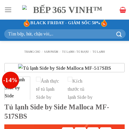
Bỏ
qua
nội
BLACK FRIDAY - GIẢM SỐC 50%
dung
Tìm
kiếm:
TRANG CHỦ
/
SẢN PHẨM
/
TỦ LẠNH - TỦ RƯỢU
/
TỦ LẠNH
-14%
Tủ lạnh Side by Side Malloca MF-
517SBS