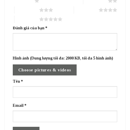
1 trên 5 sao
2 trên 5 sao
3 trên 5 sao
4 trên 5 sao
5 trên 5 sao
Đánh giá của bạn
*
Hình ảnh (Dung lượng tối đa: 2000 KB, tối đa 5 hình ảnh)
Choose pictures & videos
Tên
*
Email
*