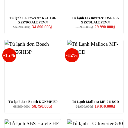
Tủ lạnh LG Inverter 635L GR-
Tủ lạnh LG Inverter 635L GR-
X257BG ALBPEVN
X257BL ALBPEVN
Giá
Giá
Giá
Giá
34.890.000
₫
29.990.000
₫
56.990.000
₫
56.990.000
₫
gốc
hiện
gốc
hiện
là:
tại
là:
tại
56.990.000₫.
là:
56.990.000₫.
là:
34.890.000₫.
29.990.0
-15%
-12%
Tủ lạnh đơn Bosch KGN56HI3P
Tủ Lạnh Malloca MF-241BCD
Giá
Giá
Giá
Giá
58.450.000
₫
19.050.000
₫
68.390.000
₫
21.600.000
₫
gốc
hiện
gốc
hiện
là:
tại
là:
tại
68.390.000₫.
là:
21.600.000₫.
là:
58.450.000₫.
19.050.0