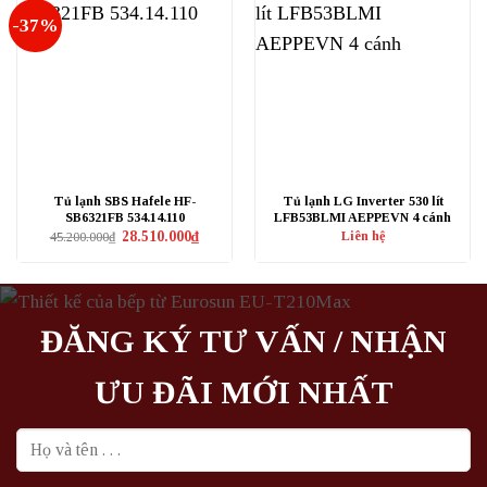
-37%
Tủ lạnh SBS Hafele HF-
Tủ lạnh LG Inverter 530 lít
SB6321FB 534.14.110
LFB53BLMI AEPPEVN 4 cánh
Giá
Giá
28.510.000
₫
Liên hệ
45.200.000
₫
gốc
hiện
là:
tại
45.200.000₫.
là:
28.510.000₫.
ĐĂNG KÝ TƯ VẤN / NHẬN
ƯU ĐÃI MỚI NHẤT