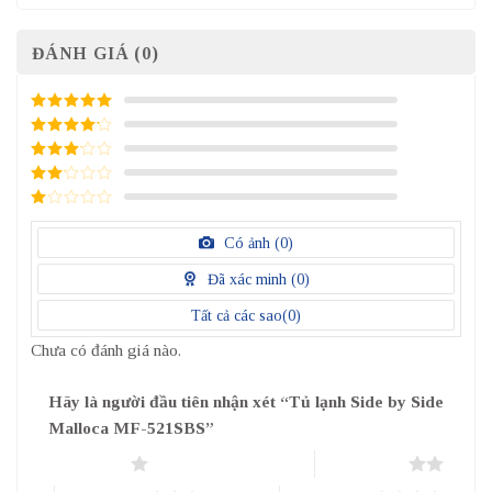
ĐÁNH GIÁ (0)
5
/ 5 điểm
4
/ 5
điểm
3
/ 5
điểm
2
/
5
1
điểm
/
Có ảnh (
0
)
5
điểm
Đã xác minh (
0
)
Tất cả các sao(
0
)
Chưa có đánh giá nào.
Hãy là người đầu tiên nhận xét “Tủ lạnh Side by Side
Malloca MF-521SBS”
1 trên 5 sao
2 trên 5 sao