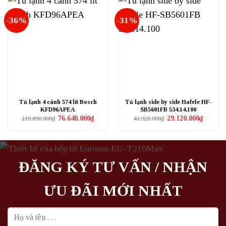
-36%
-31%
Tủ lạnh 4 cánh 574 lít Bosch
Tủ lạnh side by side Hafele HF-
KFD96APEA
SB5601FB 534.14.100
Giá
Giá
Giá
Giá
76.640.000
₫
29.120.000
₫
119.890.000
₫
41.920.000
₫
gốc
hiện
gốc
hiện
là:
tại
là:
tại
119.890.000₫.
là:
41.920.000₫.
là:
76.640.000₫.
29.120.0
ĐĂNG KÝ TƯ VẤN / NHẬN
ƯU ĐÃI MỚI NHẤT