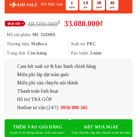
1
14
30
45
Kết thúc sau
F
ASH SALE
ngày
giờ
phút
giây
Giá
Giá
33.080.000
₫
₫
38.500.000
gốc
hiện
Mã sản phẩm:
MF-521SBS
là:
tại
38.500.000₫.
là:
Thương hiệu:
Malloca
Xuất xứ:
PRC
33.080.000
Trạng thái:
Còn hàng
Bảo hành:
2 năm
Cam kết xuất xứ & bảo hành chính hãng
Miễn phí lắp đặt toàn quốc
Miễn phí vận chuyển nội thành
Thanh toán linh hoạt
Hỗ trợ TRẢ GÓP
Hotline tư vấn (24/7):
0936 080 365
THÊM VÀO GIỎ HÀNG
ĐẶT MUA NGAY