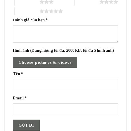
3 trên 5 sao
4 trên 5 sao
5 trên 5 sao
Đánh giá của bạn
*
Hình ảnh (Dung lượng tối đa: 2000 KB, tối đa 5 hình ảnh)
Choose pictures & videos
Tên
*
Email
*