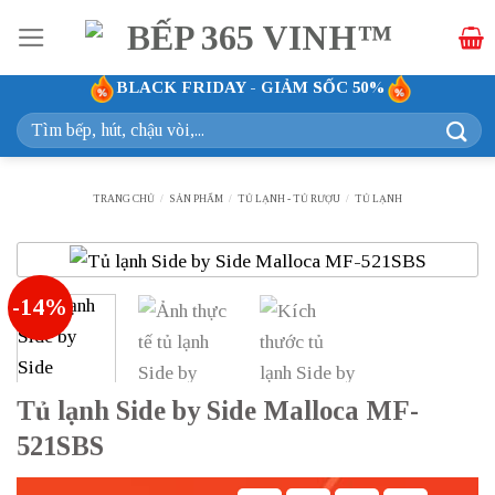
Bỏ
qua
nội
BLACK FRIDAY - GIẢM SỐC 50%
dung
Tìm
kiếm:
TRANG CHỦ
/
SẢN PHẨM
/
TỦ LẠNH - TỦ RƯỢU
/
TỦ LẠNH
-14%
Tủ lạnh Side by Side Malloca MF-
521SBS