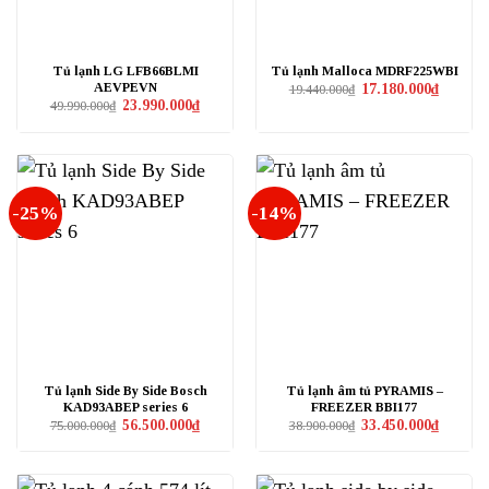
Tủ lạnh LG LFB66BLMI
Tủ lạnh Malloca MDRF225WBI
AEVPEVN
Giá
Giá
17.180.000
₫
19.440.000
₫
gốc
hiện
Giá
Giá
23.990.000
₫
49.990.000
₫
là:
tại
gốc
hiện
19.440.000₫.
là:
là:
tại
17.180.0
49.990.000₫.
là:
23.990.000₫.
-25%
-14%
Tủ lạnh Side By Side Bosch
Tủ lạnh âm tủ PYRAMIS –
KAD93ABEP series 6
FREEZER BBI177
Giá
Giá
Giá
Giá
56.500.000
₫
33.450.000
₫
75.000.000
₫
38.900.000
₫
gốc
hiện
gốc
hiện
là:
tại
là:
tại
75.000.000₫.
là:
38.900.000₫.
là:
56.500.000₫.
33.450.0