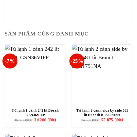
SẢN PHẨM CÙNG DANH MỤC
-7%
-25%
Tủ lạnh 1 cánh 242 lít Bosch
Tủ lạnh 2 cánh side by side 581
GSN36VIFP
lít Brandt BFA1791NA
Giá
Giá
Giá
Giá
34.200.000
₫
55.875.000
₫
36.690.000
₫
74.500.000
₫
gốc
hiện
gốc
hiện
là:
tại
là:
tại
36.690.000₫.
là:
74.500.000₫.
là:
34.200.000₫.
55.875.0