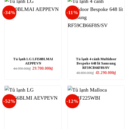
-34%
-11%
Tủ lạnh LG LFI50BLMAI
Tủ lạnh 4 cánh Multidoor
AEPPEVN
Bespoke 648 lít Samsung
RF59CB66F8S/SV
Giá
Giá
29.700.000
₫
44.990.000
₫
gốc
hiện
Giá
Giá
43.290.000
₫
48.800.000
₫
là:
tại
gốc
hiện
44.990.000₫.
là:
là:
tại
29.700.000₫.
48.800.000₫.
là:
43.290.0
-52%
-12%