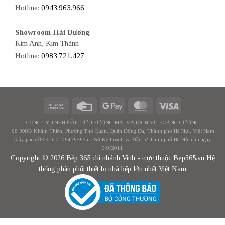
Hotline:
0943.963.966
Showroom Hải Dương
Kim Anh, Kim Thành
Hotline:
0983.721.427
CÔNG TY TNHH ĐẦU TƯ THƯƠNG MẠI VÀ DỊCH VỤ HOÀNG CƯƠNG
Số 398B Khâm Thiên, Phường Thổ Quan, Quận Đống Đa, Thành phố Hà Nội, Việt Nam
Giấy phép ĐKKD: 0105475353 do Sở Kế hoạch và Đầu tư thành phố Hà Nội cấp ngày
8/9/2011
Copyright © 2026 Bếp 365 chi nhánh Vinh - trực thuộc Bep365.vn Hệ
thống phân phối thiết bị nhà bếp lớn nhất Việt Nam