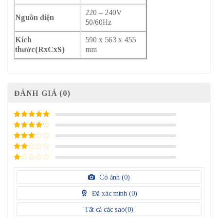
220 – 240V
Nguồn điện
50/60Hz
Kích
590 x 563 x 455
thước(RxCxS)
mm
ĐÁNH GIÁ (0)
5
/ 5 điểm
4
/ 5
điểm
3
/ 5
điểm
2
/
5
1
điểm
/
Có ảnh (
0
)
5
điểm
Đã xác minh (
0
)
Tất cả các sao(
0
)