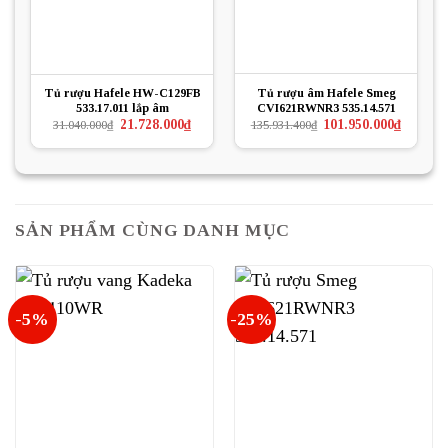
Tủ rượu Hafele HW-C129FB
Tủ rượu âm Hafele Smeg
533.17.011 lắp âm
CVI621RWNR3 535.14.571
Giá
Giá
Giá
Giá
21.728.000
₫
101.950.000
₫
31.040.000
₫
135.931.400
₫
gốc
hiện
gốc
hiện
là:
tại
là:
tại
31.040.000₫.
là:
135.931.400₫.
là:
21.728.000₫.
101.950.
SẢN PHẨM CÙNG DANH MỤC
-5%
-25%