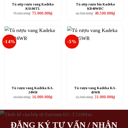
Tủ ướp rượu vang Kadeka
Tủ ướp rượu bia Kadeka
KS106TL
KB40WBC
Giá
Giá
Giá
Giá
73.000.000
₫
40.500.000
₫
75.500.000
₫
42.500.000
₫
gốc
hiện
gốc
hiện
là:
tại
là:
tại
75.500.000₫.
là:
42.500.000₫.
là:
73.000.000₫.
40.500.0
-14%
-5%
Tủ rượu vang Kadeka KA-
Tủ rượu vang Kadeka KA-
24WR
45WR
Giá
Giá
Giá
Giá
16.000.000
₫
31.000.000
₫
18.500.000
₫
32.500.000
₫
gốc
hiện
gốc
hiện
là:
tại
là:
tại
18.500.000₫.
là:
32.500.000₫.
là:
16.000.000₫.
31.000.0
ĐĂNG KÝ TƯ VẤN / NHẬN