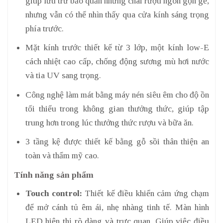
giúp lưu trữ bảo quản những chai rượu ngon gọn gẽ,
nhưng vẫn có thể nhìn thấy qua cửa kính sáng trọng
phía trước.
Mặt kính trước thiết kế từ 3 lớp, một kính low-E
cách nhiệt cao cấp, chống động sương mù hơi nước
và tia UV sang trọng.
Công nghệ làm mát bằng máy nén siêu êm cho độ ồn
tối thiểu trong không gian thưởng thức, giúp tập
trung hơn trong lúc thưởng thức rượu và bữa ăn.
3 tầng kệ được thiết kế bằng gỗ sồi thân thiện an
toàn và thẩm mỹ cao.
Tính năng sản phẩm
Touch control:
Thiết kế điều khiển cảm ứng chạm
để mở cánh tủ êm ái, nhẹ nhàng tinh tế. Màn hình
LED hiện thị rõ dàng và trực quan. Giúp việc điều