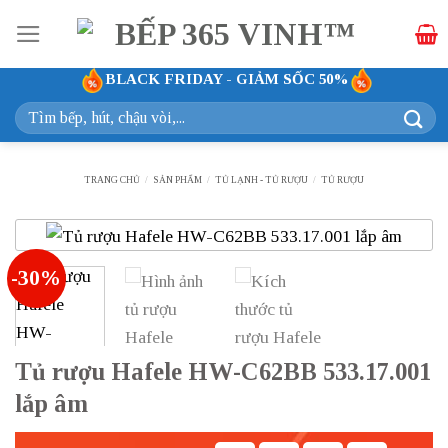
Bỏ
qua
nội
BLACK FRIDAY - GIẢM SỐC 50%
dung
Tìm
kiếm:
TRANG CHỦ
/
SẢN PHẨM
/
TỦ LẠNH - TỦ RƯỢU
/
TỦ RƯỢU
-30%
Tủ rượu Hafele HW-C62BB 533.17.001
lắp âm