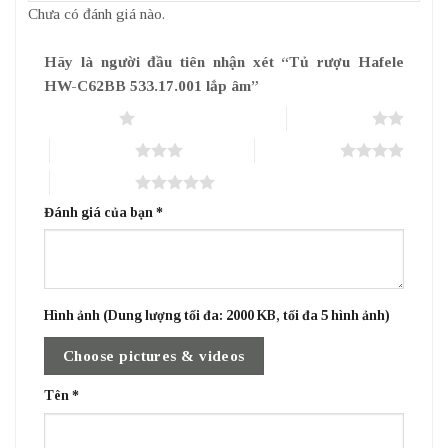
Chưa có đánh giá nào.
Hãy là người đầu tiên nhận xét “Tủ rượu Hafele
HW-C62BB 533.17.001 lắp âm”
1 trên 5 sao
2 trên 5 sao
3 trên 5 sao
4 trên 5 sao
5 trên 5 sao
Đánh giá của bạn
*
Hình ảnh (Dung lượng tối đa: 2000 KB, tối đa 5 hình ảnh)
Choose pictures & videos
Tên
*