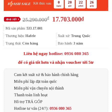
0
20
22
25
Kết thúc sau
F
ASH SALE
ngày
giờ
phút
giây
Giá
Giá
17.703.000
₫
₫
25.290.000
gốc
hiện
Mã sản phẩm:
533.17.001
là:
tại
25.290.000₫.
là:
Thương hiệu:
Hafele
Xuất xứ:
Trung Quốc
17.703.000
Trạng thái:
Còn hàng
Bảo hành:
3 năm
Liên hệ ngay
hotline: 0936 080 365
để có giá tốt hơn và nhận voucher tới 5tr
Cam kết xuất xứ & bảo hành chính hãng
Miễn phí lắp đặt toàn quốc
Miễn phí vận chuyển nội thành
Thanh toán linh hoạt
Hỗ trợ TRẢ GÓP
Hotline tư vấn (24/7):
0936 080 365