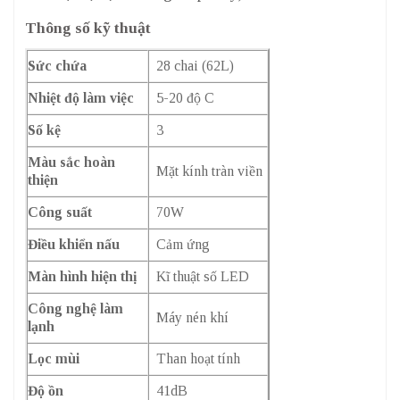
Thông số kỹ thuật
Sức chứa
28 chai (62L)
Nhiệt độ làm việc
5-20 độ C
Số kệ
3
Màu sắc hoàn
Mặt kính tràn viền
thiện
Công suất
70W
Điều khiển nấu
Cảm ứng
Màn hình hiện thị
Kĩ thuật số LED
Công nghệ làm
Máy nén khí
lạnh
Lọc mùi
Than hoạt tính
Độ ồn
41dB