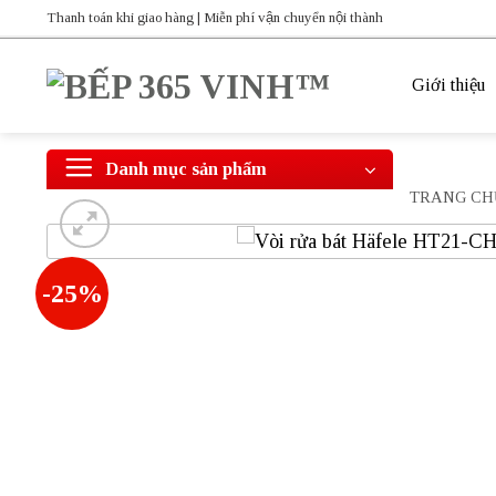
Bỏ
Thanh toán khi giao hàng | Miễn phí vận chuyển nội thành
qua
nội
Giới thiệu
dung
Danh mục sản phẩm
TRANG CH
-25%