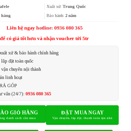
là:
tại
2.814.501₫.
là:
afele
Xuất xứ:
Trung Quốc
2.110.875₫.
 hàng
Bảo hành:
2 năm
Liên hệ ngay
hotline: 0936 080 365
để có giá tốt hơn và nhận voucher tới 5tr
xuất xứ & bảo hành chính hãng
lắp đặt toàn quốc
 vận chuyển nội thành
án linh hoạt
TRẢ GÓP
ư vấn (24/7):
0936 080 365
ÀO GIỎ HÀNG
ĐẶT MUA NGAY