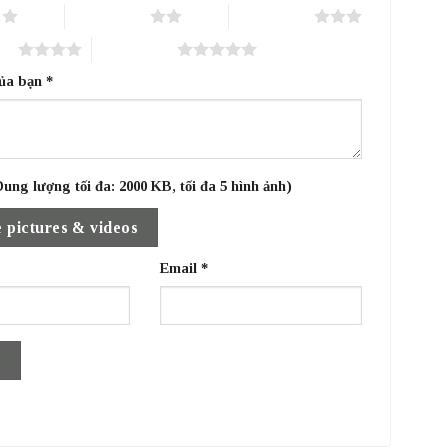
o
2 trên 5 sao
3 trên 5 sao
sao
5 trên 5 sao
của bạn
*
ung lượng tối đa: 2000 KB, tối đa 5 hình ảnh)
 pictures & videos
Email
*