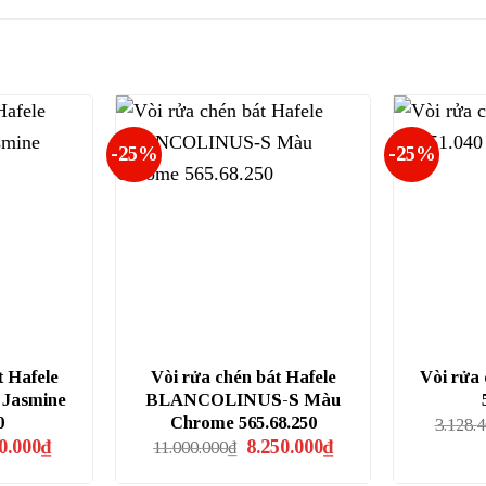
-25%
-25%
t Hafele
Vòi rửa chén bát Hafele
Vòi rửa
 Jasmine
BLANCOLINUS-S Màu
0
Chrome 565.68.250
3.128.
Giá
Giá
Giá
0.000
₫
8.250.000
₫
11.000.000
₫
hiện
gốc
hiện
tại
là:
tại