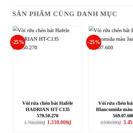
SẢN PHẨM CÙNG DANH MỤC
-25%
-25%
Vòi rửa chén bát Hafele
Vòi rửa chén bá
HADRIAN HT-C135
Blancomida màu
570.50.270
569.07.60
Giá
Giá
Giá
1.330.000
₫
3.45
1.766.600
₫
4.590.000
₫
gốc
hiện
gốc
là:
tại
là: