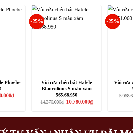
.000₫.
là:
11.000.000₫.
là:
3.450.000₫.
8.250.000₫.
-25%
-25%
le Phoebe
Vòi rửa chén bát Hafele
Vòi rửa 
0
Blancolinus S màu xám
Giá
565.68.950
0.000
₫
5.968.
hiện
Giá
Giá
10.780.000
₫
14.370.000
₫
tại
gốc
hiện
.700₫.
là:
là:
tại
2.050.000₫.
14.370.000₫.
là:
10.780.000₫.