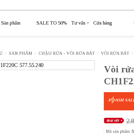
Sản phẩm
SALE TO 50%
Tư vấn
Cửa hàng
Ủ
/
SẢN PHẨM
/
CHẬU RỬA - VÒI RỬA BÁT
/
VÒI RỬA BÁT
/
Vòi rử
CH1F22
F
ASH SAL
2.
Mã sản phẩm:
5