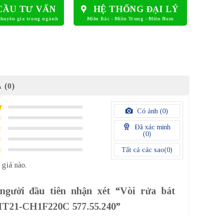
CẦU TƯ VẤN
HỆ THỐNG ĐẠI LÝ
 (0)
Có ảnh (
0
)
Đã xác minh
(
0
)
Tất cả các sao(
0
)
 giá nào.
người đầu tiên nhận xét “Vòi rửa bát
HT21-CH1F220C 577.55.240”