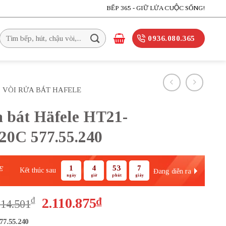
BẾP 365 - GIỮ LỬA CUỘC SỐNG!
Tìm
0936.080.365
kiếm:
VÒI RỬA BÁT HAFELE
a bát Häfele HT21-
0C 577.55.240
1
4
53
6
E
Kết thúc sau
Đang diễn ra
ngày
giờ
phút
giây
Giá
Giá
₫
2.110.875
₫
814.501
gốc
hiện
77.55.240