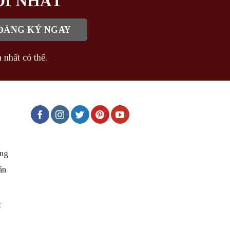
ỚI NHẤT
 nhất có thể.
ng
án
t