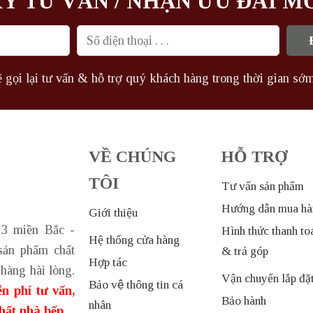
Ý TƯ VẤN / NHẬN ƯU ĐÃI M
 gọi lại tư vấn & hỗ trợ quý khách hàng trong thời gian sớm
VỀ CHÚNG
HỖ TRỢ
TÔI
Tư vấn sản phẩm
Hướng dẫn mua hà
Giới thiệu
 3 miền Bắc -
Hình thức thanh to
Hệ thống cửa hàng
sản phẩm chất
& trả góp
Hợp tác
hàng hài lòng.
Vận chuyển lắp đặ
Bảo vệ thông tin cá
n phí tư vấn,
Bảo hành
nhân
thất nhà bếp.