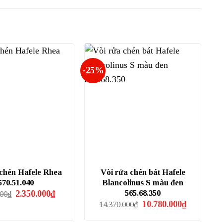
-25%
 chén Hafele Rhea
Vòi rửa chén bát Hafele
570.51.040
Blancolinus S màu đen
Giá
Giá
565.68.350
2.350.000
₫
400
₫
gốc
hiện
Giá
Giá
10.780.000
₫
14.370.000
₫
là:
tại
gốc
hiện
3.128.400₫.
là:
là:
tại