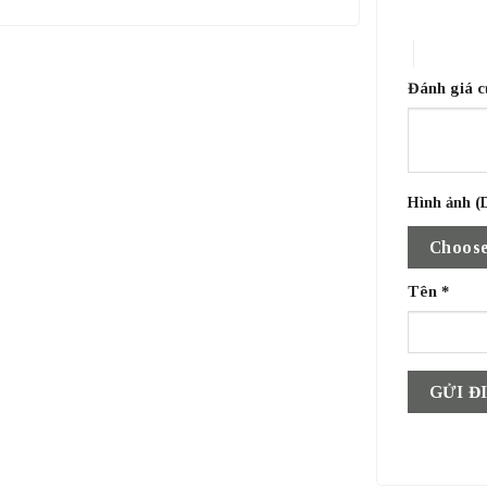
1 trên 5 sa
4 trên 5 
Đánh giá 
Hình ảnh (D
Choose
Tên
*