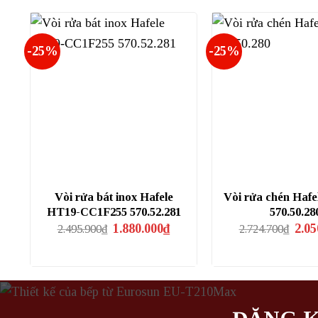
1.766.600₫.
là:
4.590
1.330.000₫.
-25%
-25%
Vòi rửa bát inox Hafele
Vòi rửa chén Hafe
HT19-CC1F255 570.52.281
570.50.28
Giá
Giá
Giá
1.880.000
₫
2.05
2.495.900
₫
2.724.700
₫
gốc
hiện
gốc
là:
tại
là:
2.495.900₫.
là:
2.724
1.880.000₫.