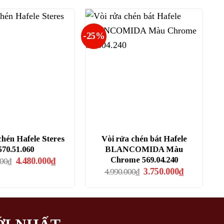
2.350.000₫.
14.370.000₫.
là:
10.780.000
-25%
chén Hafele Steres
Vòi rửa chén bát Hafele
570.51.060
BLANCOMIDA Màu
Giá
Giá
Chrome 569.04.240
4.480.000
₫
600
₫
gốc
hiện
Giá
Giá
3.750.000
₫
4.990.000
₫
là:
tại
gốc
hiện
5.968.600₫.
là:
là:
tại
4.480.000₫.
4.990.000₫.
là:
3.750.000₫.