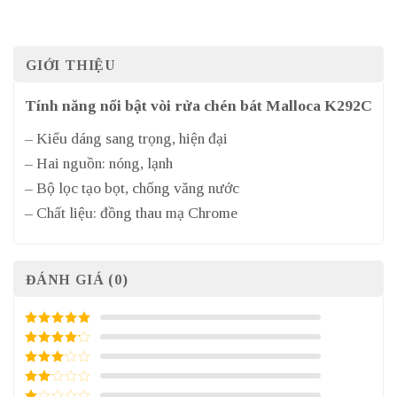
GIỚI THIỆU
Tính năng nổi bật vòi rửa chén bát Malloca K292C
– Kiểu dáng sang trọng, hiện đại
– Hai nguồn: nóng, lạnh
– Bộ lọc tạo bọt, chống văng nước
– Chất liệu: đồng thau mạ Chrome
ĐÁNH GIÁ (0)
5
/ 5 điểm
4
/ 5
điểm
3
/ 5
điểm
2
/