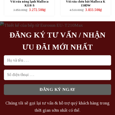
Vòi rửa nóng lạnh Malloca
Vòi rửa chén bát Malloca K
K118-S
150DW
Giá
Giá
Giá
Giá
3.272.500
₫
3.833.500
₫
3.850.000
₫
4.510.000
₫
gốc
hiện
gốc
hiện
là:
tại
là:
tại
3.850.000₫.
là:
4.510.000₫.
là:
3.272.500₫.
3.833.500₫
ĐĂNG KÝ TƯ VẤN / NHẬN
ƯU ĐÃI MỚI NHẤT
Chúng tôi sẽ gọi lại tư vấn & hỗ trợ quý khách hàng trong
thời gian sớm nhất có thể.