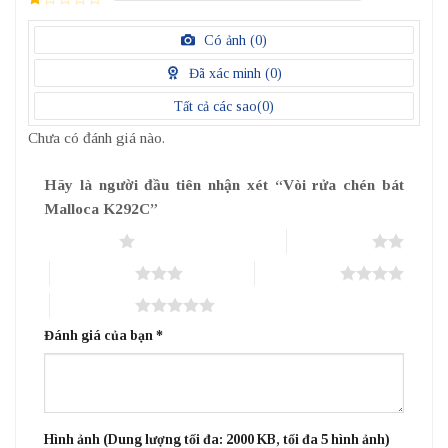
5
1
điểm
/
Có ảnh (
0
)
5
điểm
Đã xác minh (
0
)
Tất cả các sao(
0
)
Chưa có đánh giá nào.
Hãy là người đầu tiên nhận xét “Vòi rửa chén bát
Malloca K292C”
1 trên 5 sao
2 trên 5 sao
3 trên 5 sao
4 trên 5 sao
5 trên 5 sao
Đánh giá của bạn
*
Hình ảnh (Dung lượng tối đa: 2000 KB, tối đa 5 hình ảnh)