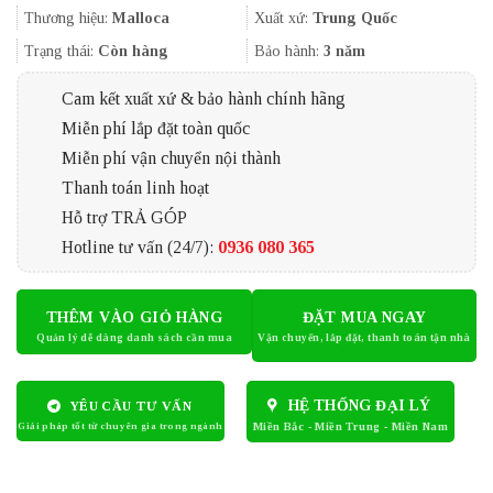
3.456.000₫.
là:
Thương hiệu:
Malloca
Xuất xứ:
Trung Quốc
2.990.000₫.
Trạng thái:
Còn hàng
Bảo hành:
3 năm
Cam kết xuất xứ & bảo hành chính hãng
Miễn phí lắp đặt toàn quốc
Miễn phí vận chuyển nội thành
Thanh toán linh hoạt
Hỗ trợ TRẢ GÓP
Hotline tư vấn (24/7):
0936 080 365
THÊM VÀO GIỎ HÀNG
ĐẶT MUA NGAY
HỆ THỐNG ĐẠI LÝ
YÊU CẦU TƯ VẤN