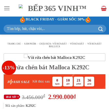
Bỏ
qua
nội
BLACK FRIDAY - GIẢM SỐC 50%
dung
Tìm
kiếm:
TRANG CHỦ
/
SẢN PHẨM
/
CHẬU RỬA - VÒI RỬA BÁT
/
VÒI RỬA BÁT
/
VÒI RỬA BÁT
MALLOCA
Vòi rửa chén bát Malloca K292C
-13%
0
10
21
35
Kết thúc sau
F
ASH SALE
ngày
giờ
phút
giây
Giá
Giá
2.990.000
₫
₫
3.456.000
gốc
hiện
Mã sản phẩm:
K292C
là:
tại