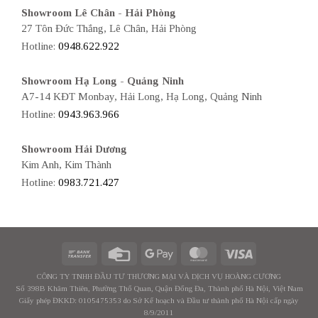
Showroom Lê Chân - Hải Phòng
27 Tôn Đức Thắng, Lê Chân, Hải Phòng
Hotline:
0948.622.922
Showroom Hạ Long - Quảng Ninh
A7-14 KĐT Monbay, Hải Long, Hạ Long, Quảng Ninh
Hotline:
0943.963.966
Showroom Hải Dương
Kim Anh, Kim Thành
Hotline:
0983.721.427
CÔNG TY TNHH ĐẦU TƯ THƯƠNG MẠI VÀ DỊCH VỤ HOÀNG CƯƠNG
Số 398B Khâm Thiên, Phường Thổ Quan, Quận Đống Đa, Thành phố Hà Nội, Việt Nam
Giấy phép ĐKKD: 0105475353 do Sở Kế hoạch và Đầu tư thành phố Hà Nội cấp ngày
8/9/2011