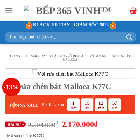
Bỏ
qua
nội
BLACK FRIDAY - GIẢM SỐC 50%
dung
Tìm
kiếm:
TRANG CHỦ
/
SẢN PHẨM
/
CHẬU RỬA - VÒI RỬA BÁT
/
VÒI RỬA BÁT
/
VÒI RỬA BÁT
MALLOCA
Vòi rửa chén bát Malloca K77C
-13%
1
19
12
36
Kết thúc sau
F
ASH SALE
ngày
giờ
phút
giây
Giá
Giá
2.170.000
₫
₫
2.504.000
gốc
hiện
Mã sản phẩm:
K77C
là:
tại