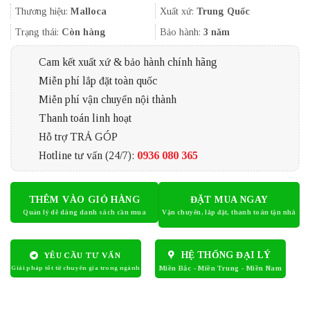
2.504.000₫.
là:
Thương hiệu:
Malloca
Xuất xứ:
Trung Quốc
2.170.000₫.
Trạng thái:
Còn hàng
Bảo hành:
3 năm
Cam kết xuất xứ & bảo hành chính hãng
Miễn phí lắp đặt toàn quốc
Miễn phí vận chuyển nội thành
Thanh toán linh hoạt
Hỗ trợ TRẢ GÓP
Hotline tư vấn (24/7):
0936 080 365
THÊM VÀO GIỎ HÀNG
ĐẶT MUA NGAY
HỆ THỐNG ĐẠI LÝ
YÊU CẦU TƯ VẤN