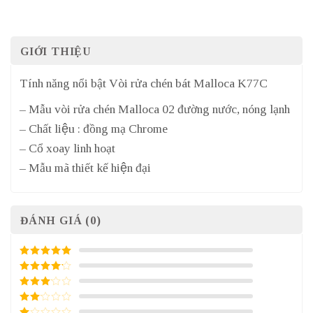
GIỚI THIỆU
Tính năng nổi bật Vòi rửa chén bát Malloca K77C
– Mẫu vòi rửa chén Malloca 02 đường nước, nóng lạnh
– Chất liệu : đồng mạ Chrome
– Cổ xoay linh hoạt
– Mẫu mã thiết kế hiện đại
ĐÁNH GIÁ (0)
5
/ 5 điểm
4
/ 5
điểm
3
/ 5
điểm
2
/