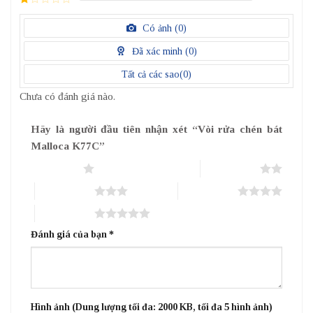
5
1
điểm
/
Có ảnh (
0
)
5
điểm
Đã xác minh (
0
)
Tất cả các sao(
0
)
Chưa có đánh giá nào.
Hãy là người đầu tiên nhận xét “Vòi rửa chén bát
Malloca K77C”
1 trên 5 sao
2 trên 5 sao
3 trên 5 sao
4 trên 5 sao
5 trên 5 sao
Đánh giá của bạn
*
Hình ảnh (Dung lượng tối đa: 2000 KB, tối đa 5 hình ảnh)