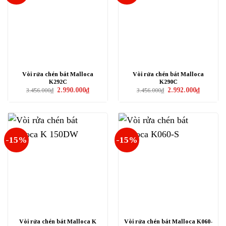
Vòi rửa chén bát Malloca
Vòi rửa chén bát Malloca
K292C
K290C
Giá
Giá
Giá
Giá
2.990.000
₫
2.992.000
₫
3.456.000
₫
3.456.000
₫
gốc
hiện
gốc
hiện
là:
tại
là:
tại
3.456.000₫.
là:
3.456.000₫.
là:
2.990.000₫.
2.992.000₫
-15%
-15%
Vòi rửa chén bát Malloca K
Vòi rửa chén bát Malloca K060-