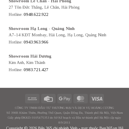
Showroom Lê Chân - Hải Phòng
27 Tôn Đức Thắng, Lê Chân, Hải Phòng
Hotline:
0948.622.922
Showroom Hạ Long - Quảng Ninh
A7-14 KĐT Monbay, Hải Long, Hạ Long, Quảng Ninh
Hotline:
0943.963.966
Showroom Hải Dương
Kim Anh, Kim Thành
Hotline:
0983.721.427
CÔNG TY TNHH ĐẦU TƯ THƯƠNG MẠI VÀ DỊCH VỤ HOÀNG CƯƠNG
Số 398B Khâm Thiên, Phường Thổ Quan, Quận Đống Đa, Thành phố Hà Nội, Việt Nam
Giấy phép ĐKKD: 0105475353 do Sở Kế hoạch và Đầu tư thành phố Hà Nội cấp ngày
8/9/2011
Copyright © 2026 Bếp 365 chi nhánh Vinh - trực thuộc Bep365.vn Hệ