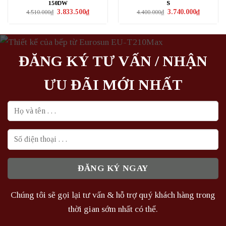
150DW
S
Giá
Giá
Giá
Giá
3.833.500
₫
3.740.000
₫
4.510.000
₫
4.400.000
₫
gốc
hiện
gốc
hiện
là:
tại
là:
tại
4.510.000₫.
là:
4.400.000₫.
là:
3.833.500₫.
3.740.000₫
ĐĂNG KÝ TƯ VẤN / NHẬN
ƯU ĐÃI MỚI NHẤT
Chúng tôi sẽ gọi lại tư vấn & hỗ trợ quý khách hàng trong
thời gian sớm nhất có thể.