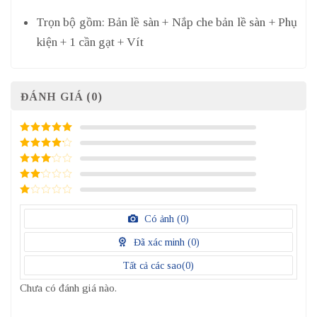
Trọn bộ gồm: Bản lề sàn + Nắp che bản lề sàn + Phụ
kiện + 1 cần gạt + Vít
ĐÁNH GIÁ (0)
5
/ 5 điểm
4
/ 5
điểm
3
/ 5
điểm
2
/
5
1
điểm
/
Có ảnh (
0
)
5
điểm
Đã xác minh (
0
)
Tất cả các sao(
0
)
Chưa có đánh giá nào.