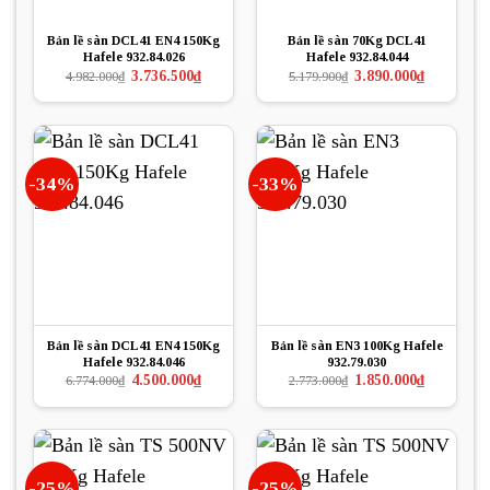
Bản lề sàn DCL41 EN4 150Kg
Bản lề sàn 70Kg DCL41
Hafele 932.84.026
Hafele 932.84.044
Giá
Giá
Giá
Giá
3.736.500
₫
3.890.000
₫
4.982.000
₫
5.179.900
₫
gốc
hiện
gốc
hiện
là:
tại
là:
tại
4.982.000₫.
là:
5.179.900₫.
là:
3.736.500₫.
3.890.000₫.
-34%
-33%
Bản lề sàn DCL41 EN4 150Kg
Bản lề sàn EN3 100Kg Hafele
Hafele 932.84.046
932.79.030
Giá
Giá
Giá
Giá
4.500.000
₫
1.850.000
₫
6.774.000
₫
2.773.000
₫
gốc
hiện
gốc
hiện
là:
tại
là:
tại
6.774.000₫.
là:
2.773.000₫.
là:
4.500.000₫.
1.850.000₫.
-25%
-25%