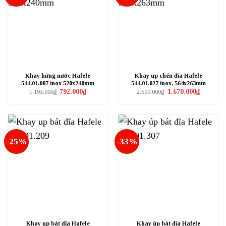
Khay hứng nước Hafele
Khay up chén đĩa Hafele
544.01.087 inox 520x240mm
544.01.027 inox, 564x263mm
Giá
Giá
Giá
Giá
792.000
₫
1.670.000
₫
1.193.000
₫
2.509.000
₫
gốc
hiện
gốc
hiện
là:
tại
là:
tại
1.193.000₫.
là:
2.509.000₫.
là:
792.000₫.
1.670.000₫
-25%
-33%
Khay up bát đĩa Hafele
Khay úp bát đĩa Hafele