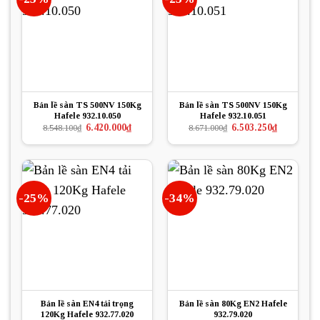
Bản lề sàn TS 500NV 150Kg
Bản lề sàn TS 500NV 150Kg
Hafele 932.10.050
Hafele 932.10.051
Giá
Giá
Giá
Giá
6.420.000
₫
6.503.250
₫
8.548.100
₫
8.671.000
₫
gốc
hiện
gốc
hiện
là:
tại
là:
tại
8.548.100₫.
là:
8.671.000₫.
là:
6.420.000₫.
6.503.250₫.
-25%
-34%
Bản lề sàn EN4 tải trọng
Bản lề sàn 80Kg EN2 Hafele
120Kg Hafele 932.77.020
932.79.020