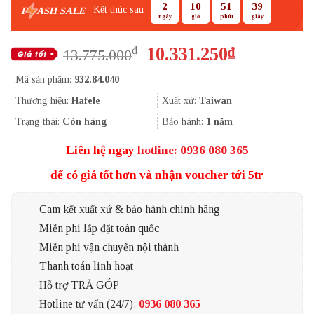
2
10
51
38
Kết thúc sau
F
ASH SALE
ngày
giờ
phút
giây
Giá
Giá
10.331.250
₫
₫
13.775.000
gốc
hiện
Mã sản phẩm:
932.84.040
là:
tại
13.775.000₫.
là:
Thương hiệu:
Hafele
Xuất xứ:
Taiwan
10.331.250
Trạng thái:
Còn hàng
Bảo hành:
1 năm
Liên hệ ngay
hotline: 0936 080 365
để có giá tốt hơn và nhận voucher tới 5tr
Cam kết xuất xứ & bảo hành chính hãng
Miễn phí lắp đặt toàn quốc
Miễn phí vận chuyển nội thành
Thanh toán linh hoạt
Hỗ trợ TRẢ GÓP
Hotline tư vấn (24/7):
0936 080 365