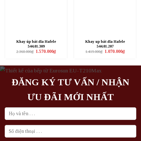
Khay úp bát đĩa Hafele
Khay up bát đĩa Hafele
544.01.309
544.01.207
Giá
Giá
Giá
Giá
1.570.000
₫
1.070.000
₫
2.360.000
₫
1.419.000
₫
gốc
hiện
gốc
hiện
là:
tại
là:
tại
2.360.000₫.
là:
1.419.000₫.
là:
1.570.000₫.
1.070.000₫
ĐĂNG KÝ TƯ VẤN / NHẬN
ƯU ĐÃI MỚI NHẤT