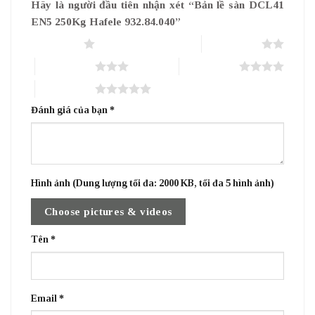
Hãy là người đầu tiên nhận xét “Bản lề sàn DCL41
EN5 250Kg Hafele 932.84.040”
1 trên 5 sao
2 trên 5 sao
3 trên 5 sao
4 trên 5 sao
5 trên 5 sao
Đánh giá của bạn
*
Hình ảnh (Dung lượng tối đa: 2000 KB, tối đa 5 hình ảnh)
Choose pictures & videos
Tên
*
Email
*