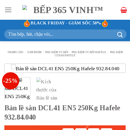
Bỏ
qua
nội
BLACK FRIDAY - GIẢM SỐC 50%
dung
Tìm
kiếm:
TRANG CHỦ
/
SẢN PHẨM
/
PHỤ KIỆN TỦ BẾP
/
PHỤ KIỆN TỦ BẾP HAFELE
/
PHỤ KIỆN
CỬA ĐI HAFELE
-25%
Bản lề sàn DCL41 EN5 250Kg Hafele
932.84.040