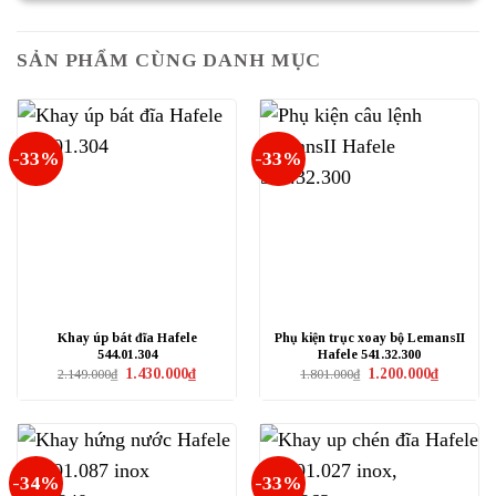
SẢN PHẨM CÙNG DANH MỤC
-33%
-33%
Khay úp bát đĩa Hafele
Phụ kiện trục xoay bộ LemansII
544.01.304
Hafele 541.32.300
Giá
Giá
Giá
Giá
1.430.000
₫
1.200.000
₫
2.149.000
₫
1.801.000
₫
gốc
hiện
gốc
hiện
là:
tại
là:
tại
2.149.000₫.
là:
1.801.000₫.
là:
1.430.000₫.
1.200.000₫
-34%
-33%