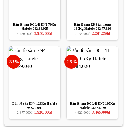
Bản lề sàn DCL41 EN2 70Kg
Bản lề sàn EN3 tải trọng
Hafele 932.84.025
100Kg Hafele 932.77.010
Giá
Giá
Giá
Giá
3.540.000
₫
2.201.250
₫
4.720.000
₫
2.935.000
₫
gốc
hiện
gốc
hiện
là:
tại
là:
tại
4.720.000₫.
là:
2.935.000₫.
là:
3.540.000₫.
2.201.250₫.
-33%
-25%
Bản lề sàn EN4 120Kg Hafele
Bản lề sàn DCL41 EN3 105Kg
932.79.040
Hafele 932.84.020
Giá
Giá
Giá
Giá
1.920.000
₫
3.465.000
₫
2.877.000
₫
4.620.000
₫
gốc
hiện
gốc
hiện
là:
tại
là:
tại
2.877.000₫.
là:
4.620.000₫.
là:
1.920.000₫.
3.465.000₫.