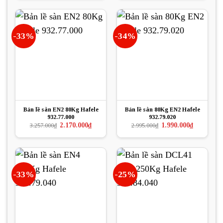
6.774.000₫.
là:
4.982.000₫.
là:
4.500.000₫.
3.736.500₫.
-33%
-34%
Bản lề sàn EN2 80Kg Hafele
Bản lề sàn 80Kg EN2 Hafele
932.77.000
932.79.020
Giá
Giá
Giá
Giá
2.170.000
₫
1.990.000
₫
3.257.000
₫
2.995.000
₫
gốc
hiện
gốc
hiện
là:
tại
là:
tại
3.257.000₫.
là:
2.995.000₫.
là:
2.170.000₫.
1.990.000₫.
-33%
-25%