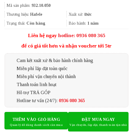
gốc
hiện
Mã sản phẩm:
932.10.050
là:
tại
8.548.100₫.
là:
Thương hiệu:
Hafele
Xuất xứ:
Đức
6.420.000₫.
Trạng thái:
Còn hàng
Bảo hành:
1 năm
Liên hệ ngay
hotline: 0936 080 365
để có giá tốt hơn và nhận voucher tới 5tr
Cam kết xuất xứ & bảo hành chính hãng
Miễn phí lắp đặt toàn quốc
Miễn phí vận chuyển nội thành
Thanh toán linh hoạt
Hỗ trợ TRẢ GÓP
Hotline tư vấn (24/7):
0936 080 365
THÊM VÀO GIỎ HÀNG
ĐẶT MUA NGAY