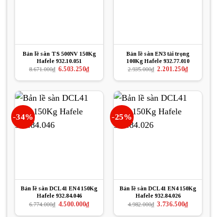
Bản lề sàn TS 500NV 150Kg
Bản lề sàn EN3 tải trọng
Hafele 932.10.051
100Kg Hafele 932.77.010
Giá
Giá
Giá
Giá
6.503.250
₫
2.201.250
₫
8.671.000
₫
2.935.000
₫
gốc
hiện
gốc
hiện
là:
tại
là:
tại
8.671.000₫.
là:
2.935.000₫.
là:
6.503.250₫.
2.201.250₫.
-34%
-25%
Bản lề sàn DCL41 EN4 150Kg
Bản lề sàn DCL41 EN4 150Kg
Hafele 932.84.046
Hafele 932.84.026
Giá
Giá
Giá
Giá
4.500.000
₫
3.736.500
₫
6.774.000
₫
4.982.000
₫
gốc
hiện
gốc
hiện
là:
tại
là:
tại