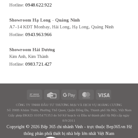
Hotline:
0948.622.922
Showroom Hạ Long - Quảng Ninh
A7-14 KĐT Monbay, Hải Long, Hạ Long, Quảng Ninh
Hotline:
0943.963.966
Showroom Hải Dương
Kim Anh, Kim Thành
Hotline:
0983.721.427
CÔNG TY TNHH ĐẦU TƯ THƯƠNG MẠI VÀ DỊCH VỤ HOÀNG CƯƠNG
Số 398B Khâm Thiên, Phường Thổ Quan, Quận Đống Đa, Thành phố Hà Nội, Việt Nam
Giấy phép ĐKKD: 0105475353 do Sở Kế hoạch và Đầu tư thành phố Hà Nội cấp ngày
8/9/2011
Copyright © 2026 Bếp 365 chi nhánh Vinh - trực thuộc Bep365.vn Hệ
thống phân phối thiết bị nhà bếp lớn nhất Việt Nam