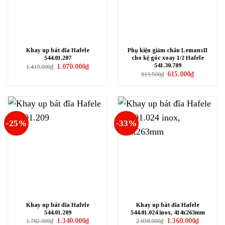
Khay up bát đĩa Hafele
Phụ kiện giảm chấn LemansII
544.01.207
cho kệ góc xoay 1/2 Hafele
541.30.709
Giá
Giá
1.070.000
₫
1.419.000
₫
gốc
hiện
Giá
Giá
615.000
₫
819.500
₫
là:
tại
gốc
hiện
1.419.000₫.
là:
là:
tại
1.070.000₫.
819.500₫.
là:
615.000₫.
-25%
-33%
Khay up bát đĩa Hafele
Khay up bát đĩa Hafele
544.01.209
544.01.024 inox, 414x263mm
Giá
Giá
Giá
Giá
1.340.000
₫
1.360.000
₫
1.782.000
₫
2.038.000
₫