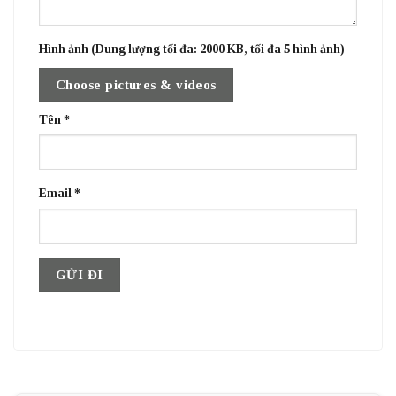
Hình ảnh (Dung lượng tối đa: 2000 KB, tối đa 5 hình ảnh)
Choose pictures & videos
Tên
*
Email
*