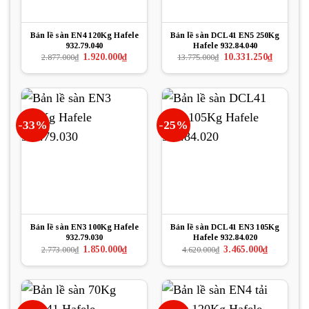
Bản lề sàn EN4 120Kg Hafele
Bản lề sàn DCL41 EN5 250Kg
932.79.040
Hafele 932.84.040
Giá
Giá
Giá
Giá
1.920.000
₫
10.331.250
₫
2.877.000
₫
13.775.000
₫
gốc
hiện
gốc
hiện
là:
tại
là:
tại
2.877.000₫.
là:
13.775.000₫.
là:
1.920.000₫.
10.331.250
-33%
-25%
Bản lề sàn EN3 100Kg Hafele
Bản lề sàn DCL41 EN3 105Kg
932.79.030
Hafele 932.84.020
Giá
Giá
Giá
Giá
1.850.000
₫
3.465.000
₫
2.773.000
₫
4.620.000
₫
gốc
hiện
gốc
hiện
là:
tại
là:
tại
2.773.000₫.
là:
4.620.000₫.
là:
1.850.000₫.
3.465.000₫.