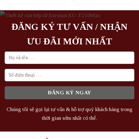
là:
tại
là:
tại
2.273.000₫.
là:
1.254.000₫.
là:
1.510.000₫.
941.000₫.
ĐĂNG KÝ TƯ VẤN / NHẬN
ƯU ĐÃI MỚI NHẤT
Chúng tôi sẽ gọi lại tư vấn & hỗ trợ quý khách hàng trong
thời gian sớm nhất có thể.