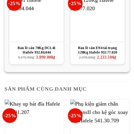
-25%
-25%
Bản lề sàn 70Kg DCL41
Bản lề sàn EN4 tải trọng
Hafele 932.84.044
120Kg Hafele 932.77.020
Giá
Giá
Giá
Giá
3.890.000
₫
2.233.500
₫
5.179.900
₫
2.978.000
₫
gốc
hiện
gốc
hiện
là:
tại
là:
tại
5.179.900₫.
là:
2.978.000₫.
là:
3.890.000₫.
2.233.500₫.
SẢN PHẨM CÙNG DANH MỤC
-25%
-25%