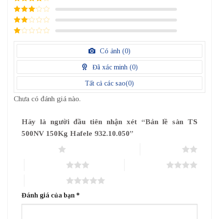
4
/ 5
điểm
3
/ 5
điểm
2
/
5
1
điểm
/
Có ảnh (
0
)
5
điểm
Đã xác minh (
0
)
Tất cả các sao(
0
)
Chưa có đánh giá nào.
Hãy là người đầu tiên nhận xét “Bản lề sàn TS
500NV 150Kg Hafele 932.10.050”
1 trên 5 sao
2 trên 5 sao
3 trên 5 sao
4 trên 5 sao
5 trên 5 sao
Đánh giá của bạn
*