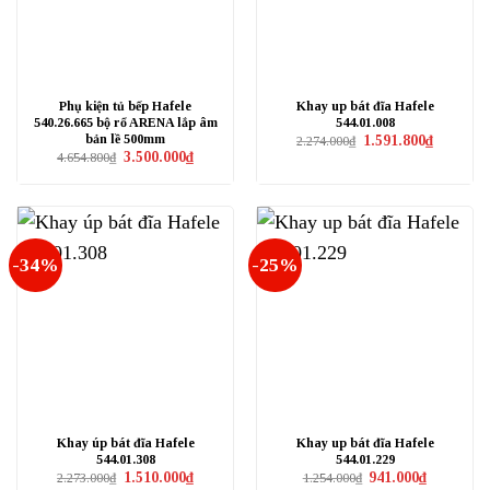
Phụ kiện tủ bếp Hafele
Khay up bát đĩa Hafele
540.26.665 bộ rổ ARENA lắp âm
544.01.008
bản lề 500mm
Giá
Giá
1.591.800
₫
2.274.000
₫
gốc
hiện
Giá
Giá
3.500.000
₫
4.654.800
₫
là:
tại
gốc
hiện
2.274.000₫.
là:
là:
tại
1.591.800₫
4.654.800₫.
là:
3.500.000₫.
-34%
-25%
Khay úp bát đĩa Hafele
Khay up bát đĩa Hafele
544.01.308
544.01.229
Giá
Giá
Giá
Giá
1.510.000
₫
941.000
₫
2.273.000
₫
1.254.000
₫
gốc
hiện
gốc
hiện