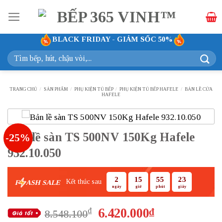
Bỏ
qua
nội
BLACK FRIDAY - GIẢM SỐC 50%
dung
Tìm
kiếm:
TRANG CHỦ
/
SẢN PHẨM
/
PHỤ KIỆN TỦ BẾP
/
PHỤ KIỆN TỦ BẾP HAFELE
/
BẢN LỀ CỬA
HAFELE
Bản lề sàn TS 500NV 150Kg Hafele
-25%
932.10.050
2
15
55
22
Kết thúc sau
F
ASH SALE
ngày
giờ
phút
giây
Giá
Giá
6.420.000
₫
₫
8.548.100