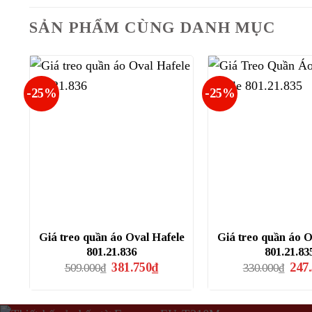
SẢN PHẨM CÙNG DANH MỤC
-25%
-25%
Giá treo quần áo Oval Hafele
Giá treo quần áo O
801.21.836
801.21.83
Giá
Giá
Giá
381.750
₫
247
509.000
₫
330.000
₫
gốc
hiện
gốc
là:
tại
là:
509.000₫.
là:
330.
381.750₫.