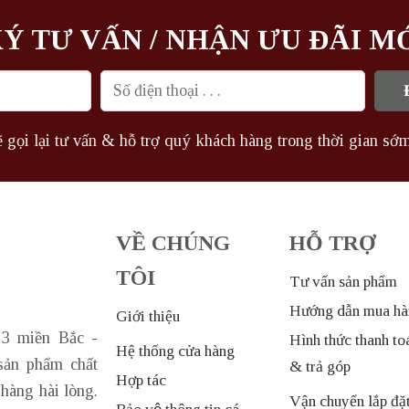
Ý TƯ VẤN / NHẬN ƯU ĐÃI M
 gọi lại tư vấn & hỗ trợ quý khách hàng trong thời gian sớm
VỀ CHÚNG
HỖ TRỢ
TÔI
Tư vấn sản phẩm
Hướng dẫn mua hà
Giới thiệu
 3 miền Bắc -
Hình thức thanh to
Hệ thống cửa hàng
sản phẩm chất
& trả góp
Hợp tác
hàng hài lòng.
Vận chuyển lắp đặ
Bảo vệ thông tin cá