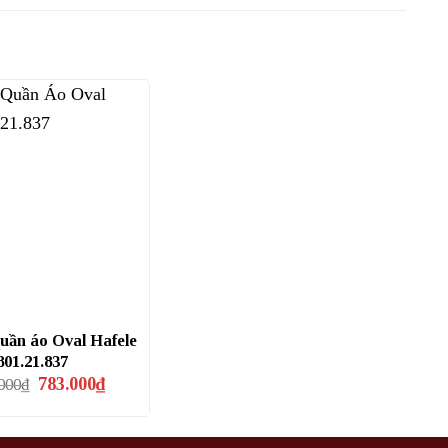
quần áo Oval Hafele
801.21.837
Giá
Giá
783.000
₫
.000
₫
gốc
hiện
là:
tại
1.044.000₫.
là:
783.000₫.