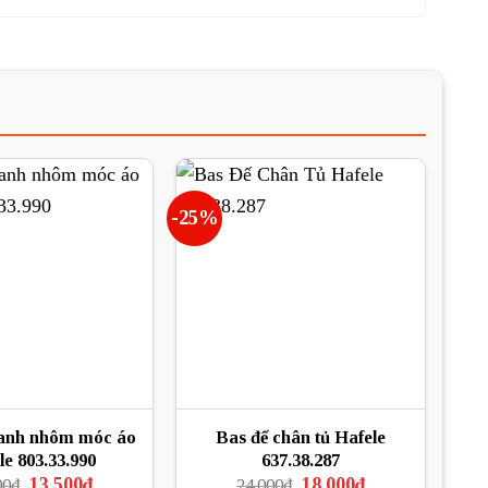
-25%
hanh nhôm móc áo
Bas đế chân tủ Hafele
le 803.33.990
637.38.287
Giá
Giá
Giá
Giá
13.500
₫
18.000
₫
00
₫
24.000
₫