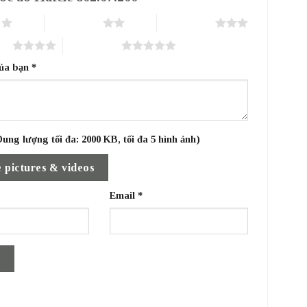
o
2 trên 5 sao
3 trên 5 sao
sao
5 trên 5 sao
của bạn
*
ung lượng tối đa: 2000 KB, tối đa 5 hình ảnh)
 pictures & videos
Email
*