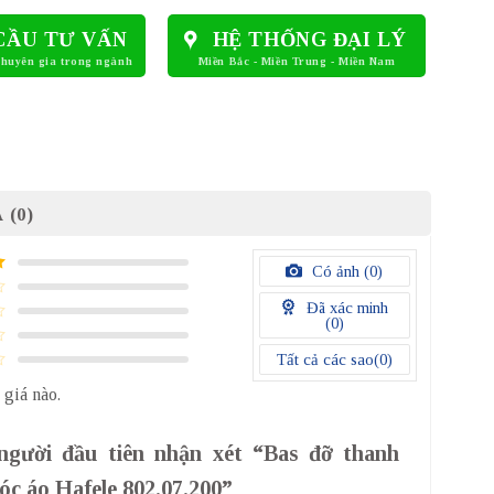
CẦU TƯ VẤN
HỆ THỐNG ĐẠI LÝ
 (0)
Có ảnh (
0
)
Đã xác minh
(
0
)
Tất cả các sao(
0
)
 giá nào.
người đầu tiên nhận xét “Bas đỡ thanh
c áo Hafele 802.07.200”