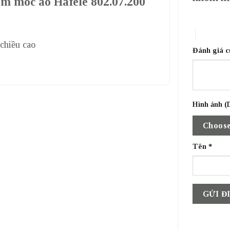
nhôm móc áo Hafele 802.07.200
1 trên 5 sa
4 trên 5 
c chiều cao
Đánh giá 
Hình ảnh (D
Choose
Tên
*