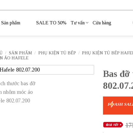
Sản phẩm
SALE TO 50%
Tư vấn
Cửa hàng
Ủ
/
SẢN PHẨM
/
PHỤ KIỆN TỦ BẾP
/
PHỤ KIỆN TỦ BẾP HAFE
N ÁO HAFELE
Bas đỡ
802.07.
F
ASH SAL
17