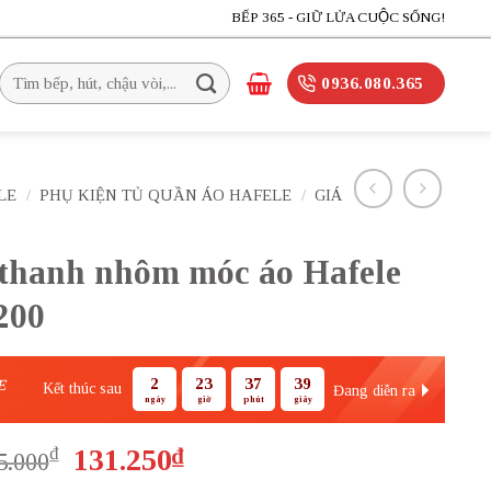
BẾP 365 - GIỮ LỬA CUỘC SỐNG!
Tìm
0936.080.365
kiếm:
LE
/
PHỤ KIỆN TỦ QUẦN ÁO HAFELE
/
GIÁ
 thanh nhôm móc áo Hafele
200
2
23
37
37
E
Kết thúc sau
Đang diễn ra
ngày
giờ
phút
giây
Giá
Giá
₫
131.250
₫
5.000
gốc
hiện