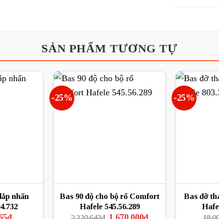
SẢN PHẨM TƯƠNG TỰ
-25%
-25%
lắp nhấn
Bas 90 độ cho bộ rổ Comfort
Bas đỡ t
4.732
Hafele 545.56.289
Hafe
Giá
Giá
Giá
65
₫
1.670.000
₫
2.220.643
₫
18.0