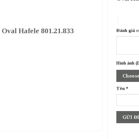
1 trên 5 sa
4 trên 5 
o Oval Hafele 801.21.833
Đánh giá 
Hình ảnh (D
Choose
Tên
*