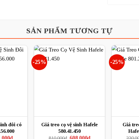
SẢN PHẨM TƯƠNG TỰ
-25%
-25%
sinh đôi có
Giá treo cọ vệ sinh Hafele
Giá tre
.56.000
580.41.450
Hafe
Giá
Giá
Giá
.000
₫
608.000
₫
810.000
₫
330.0