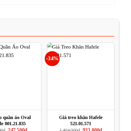
-34%
o quần áo Oval
Giá treo khăn Hafele
le 801.21.835
521.01.571
Giá
Giá
Giá
Giá
247.500
₫
933.000
₫
00
₫
1.404.000
₫