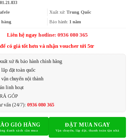
01.21.833
là:
tại
186.000₫.
là:
afele
Xuất xứ:
Trung Quốc
139.500₫.
 hàng
Bảo hành:
1 năm
Liên hệ ngay
hotline: 0936 080 365
để có giá tốt hơn và nhận voucher tới 5tr
xuất xứ & bảo hành chính hãng
lắp đặt toàn quốc
 vận chuyển nội thành
án linh hoạt
TRẢ GÓP
ư vấn (24/7):
0936 080 365
ÀO GIỎ HÀNG
ĐẶT MUA NGAY