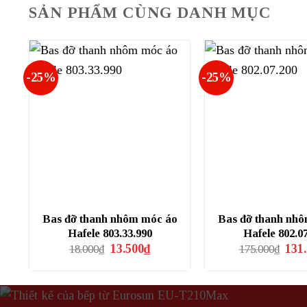
SẢN PHẨM CÙNG DANH MỤC
-25%
-25%
Bas đỡ thanh nhôm móc áo
Bas đỡ thanh nh
Hafele 803.33.990
Hafele 802.0
Giá
Giá
Giá
13.500
₫
131
18.000
₫
175.000
₫
gốc
hiện
gốc
là:
tại
là:
18.000₫.
là:
175.
13.500₫.