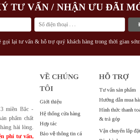
Ý TƯ VẤN / NHẬN ƯU ĐÃI M
 gọi lại tư vấn & hỗ trợ quý khách hàng trong thời gian sớm
VỀ CHÚNG
HỖ TRỢ
TÔI
Tư vấn sản phẩm
Hướng dẫn mua hà
Giới thiệu
 3 miền Bắc -
Hình thức thanh to
Hệ thống cửa hàng
sản phẩm chất
& trả góp
Hợp tác
hàng hài lòng.
Vận chuyển lắp đặ
Bảo vệ thông tin cá
n phí tư vấn,