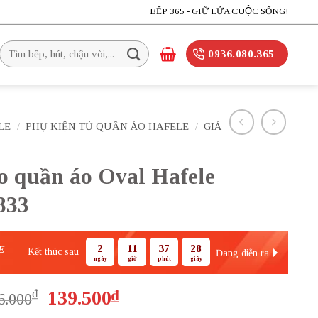
BẾP 365 - GIỮ LỬA CUỘC SỐNG!
Tìm
0936.080.365
kiếm:
LE
/
PHỤ KIỆN TỦ QUẦN ÁO HAFELE
/
GIÁ
o quần áo Oval Hafele
833
2
11
37
27
E
Kết thúc sau
Đang diễn ra
ngày
giờ
phút
giây
Giá
Giá
₫
139.500
₫
6.000
gốc
hiện