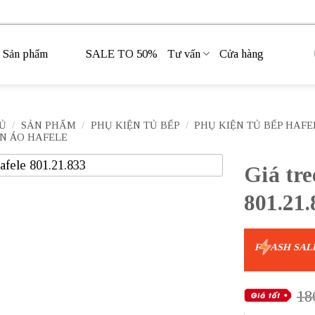
Sản phẩm
SALE TO 50%
Tư vấn
Cửa hàng
Ủ
/
SẢN PHẨM
/
PHỤ KIỆN TỦ BẾP
/
PHỤ KIỆN TỦ BẾP HAFE
N ÁO HAFELE
Giá tre
801.21.
F
ASH SAL
18