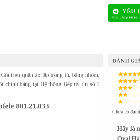
YÊU 
ĐÁNH GIÁ
Giá treo quần áo lắp trong tủ, bằng nhôm,
5
/ 5 điểm
i chính hãng tại Hệ thống Bếp uy tín số 1
4
/ 5
điểm
3
/ 5
điểm
2
/
afele 801.21.833
5
1
điểm
Chưa có đánh
/
5
điểm
Hãy là n
Oval Ha