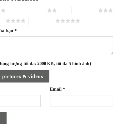
o
2 trên 5 sao
3 trên 5 sao
sao
5 trên 5 sao
của bạn
*
ung lượng tối đa: 2000 KB, tối đa 5 hình ảnh)
 pictures & videos
Email
*