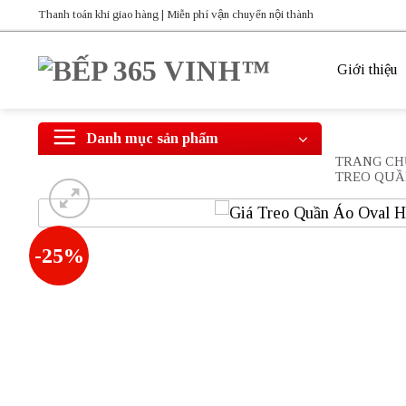
Bỏ
Thanh toán khi giao hàng | Miễn phí vận chuyển nội thành
qua
nội
Giới thiệu
dung
Danh mục sản phẩm
TRANG CH
TREO QUẦ
-25%