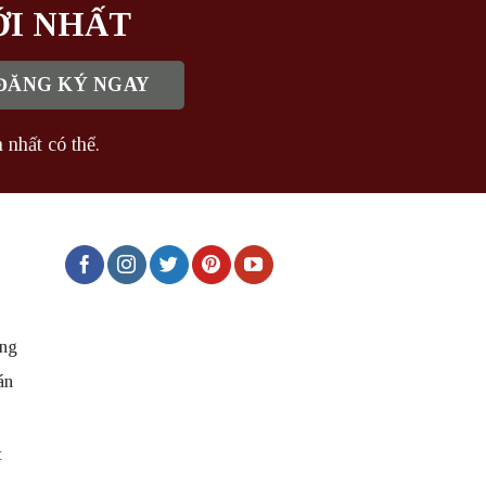
ỚI NHẤT
 nhất có thể.
ng
án
t