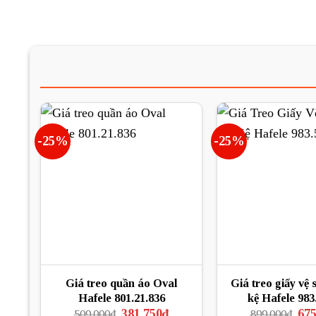
-25%
-25%
Giá treo quần áo Oval
Giá treo giấy vệ 
Hafele 801.21.836
kệ Hafele 983
Giá
Giá
Giá
381.750
₫
675
509.000
₫
899.000
₫