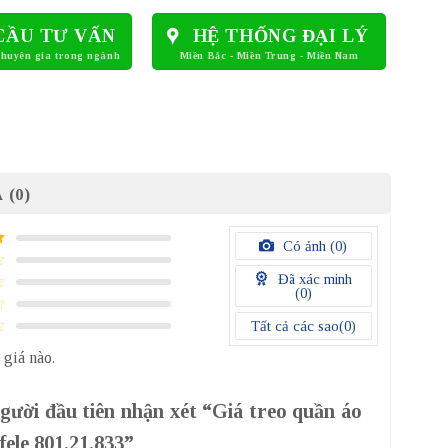
CẦU TƯ VẤN
HỆ THỐNG ĐẠI LÝ
 (0)
Có ảnh (
0
)
Đã xác minh
(
0
)
Tất cả các sao(
0
)
 giá nào.
gười đầu tiên nhận xét “Giá treo quần áo
fele 801.21.833”