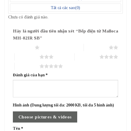
Tất cả các sao(
0
)
Chưa có đánh giá nào.
Hãy là người đầu tiên nhận xét “Bếp điện từ Malloca
MH-02IR SB”
1 trên 5 sao
2 trên 5 sao
3 trên 5 sao
4 trên 5 sao
5 trên 5 sao
Đánh giá của bạn
*
Hình ảnh (Dung lượng tối đa: 2000 KB, tối đa 5 hình ảnh)
Choose pictures & videos
Tên
*