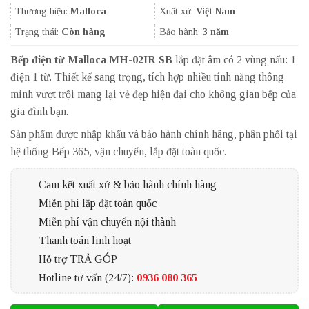
20.088.000₫.
là:
Thương hiệu:
Malloca
Xuất xứ:
Việt Nam
18.120.000
Trạng thái:
Còn hàng
Bảo hành:
3 năm
Bếp điện từ Malloca MH-02IR SB
lắp đặt âm có 2 vùng nấu: 1
điện 1 từ. Thiết kế sang trọng, tích hợp nhiều tính năng thông
minh vượt trội mang lại vẻ đẹp hiện đại cho không gian bếp của
gia đình bạn.
Sản phẩm được nhập khẩu và bảo hành chính hãng, phân phối tại
hệ thống Bếp 365, vận chuyển, lắp đặt toàn quốc.
Cam kết xuất xứ & bảo hành chính hãng
Miễn phí lắp đặt toàn quốc
Miễn phí vận chuyển nội thành
Thanh toán linh hoạt
Hỗ trợ TRẢ GÓP
Hotline tư vấn (24/7):
0936 080 365