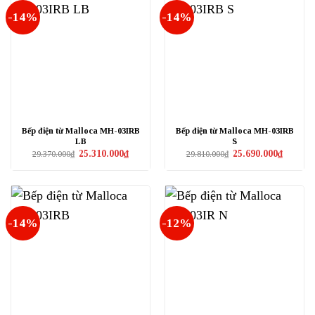
-14%
-14%
Bếp điện từ Malloca MH-03IRB
Bếp điện từ Malloca MH-03IRB
LB
S
Giá
Giá
Giá
Giá
25.310.000
₫
25.690.000
₫
29.370.000
₫
29.810.000
₫
gốc
hiện
gốc
hiện
là:
tại
là:
tại
29.370.000₫.
là:
29.810.000₫.
là:
25.310.000₫.
25.690.0
-14%
-12%