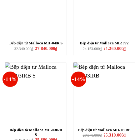
Bếp điện từ Malloca MH-04IR S
Bếp điện từ Malloca MIR 772
Giá
Giá
Giá
Giá
27.840.000
₫
21.260.000
₫
32.340.000
₫
24.153.000
₫
gốc
hiện
gốc
hiện
là:
tại
là:
tại
32.340.000₫.
là:
24.153.000₫.
là:
27.840.000₫.
21.260.0
-14%
-14%
Bếp điện từ Malloca MH-03IRB
Bếp điện từ Malloca MH-03IRB
S
Giá
Giá
25.310.000
₫
29.370.000
₫
gốc
hiện
Giá
Giá
25.690.000
₫