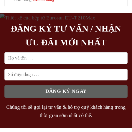
29.810.000
₫
là:
tại
gốc
hiện
29.370.000₫.
là:
là:
tại
25.310.0
29.810.000₫.
là:
25.690.000₫.
ĐĂNG KÝ TƯ VẤN / NHẬN
ƯU ĐÃI MỚI NHẤT
Chúng tôi sẽ gọi lại tư vấn & hỗ trợ quý khách hàng trong
thời gian sớm nhất có thể.