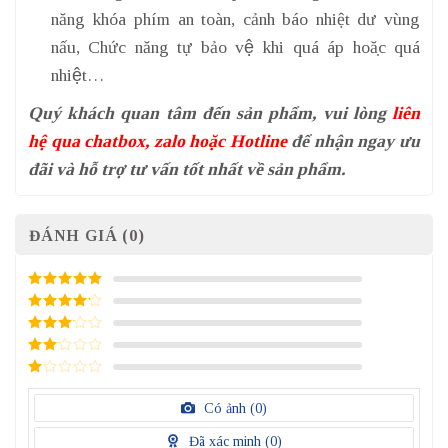
năng khóa phím an toàn, cảnh báo nhiệt dư vùng
nấu, Chức năng tự bảo vệ khi quá áp hoặc quá
nhiệt…
Quý khách quan tâm đến sản phẩm, vui lòng
liên
hệ qua chatbox, zalo hoặc Hotline
để nhận ngay ưu
đãi và hỗ trợ tư vấn tốt nhất về sản phẩm.
ĐÁNH GIÁ (0)
5
/ 5 điểm
4
/ 5
điểm
3
/ 5
điểm
2
/
5
1
điểm
/
Có ảnh (
0
)
5
điểm
Đã xác minh (
0
)