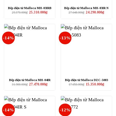
Bếp điện từ Malloca MH-03IRB
Bếp điện từ Malloca MH-03IR N
Giá
Giá
Giá
Giá
25.310.000
₫
24.290.000
₫
29.370.000
₫
27.648.000
₫
gốc
hiện
gốc
hiện
là:
tại
là:
tại
29.370.000₫.
là:
27.648.000₫.
là:
25.310.000₫.
24.290.0
-14%
-13%
Bếp điện từ Malloca MH-04IR
Bếp điện từ Malloca DZC-5083
Giá
Giá
Giá
Giá
27.470.000
₫
15.350.000
₫
31.900.000
₫
17.650.000
₫
gốc
hiện
gốc
hiện
là:
tại
là:
tại
31.900.000₫.
là:
17.650.000₫.
là:
27.470.000₫.
15.350.0
-14%
-12%