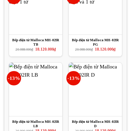
Bếp điện từ Malloca MH-02IR
Bếp điện từ Malloca MH-02IR
TB
PG
Giá
Giá
Giá
Giá
18.120.000
₫
18.120.000
₫
20.088.000
₫
20.088.000
₫
gốc
hiện
gốc
hiện
là:
tại
là:
tại
20.088.000₫.
là:
20.088.000₫.
là:
18.120.000₫.
18.120.000
-13%
-13%
Bếp điện từ Malloca MH-02IR
Bếp điện từ Malloca MH-02IR
LB
D
Giá
Giá
Giá
Giá
18.120.000
₫
18.120.000
₫
20.900.000
₫
20.900.000
₫