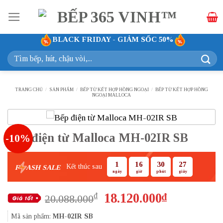
Bỏ
qua
nội
BLACK FRIDAY - GIẢM SỐC 50%
dung
Tìm
kiếm:
TRANG CHỦ
/
SẢN PHẨM
/
BẾP TỪ KẾT HỢP HỒNG NGOẠI
/
BẾP TỪ KẾT HỢP HỒNG
NGOẠI MALLOCA
Bếp điện từ Malloca MH-02IR SB
-10%
1
16
30
26
Kết thúc sau
F
ASH SALE
ngày
giờ
phút
giây
Giá
Giá
18.120.000
₫
₫
20.088.000
gốc
hiện
Mã sản phẩm:
MH-02IR SB
là:
tại