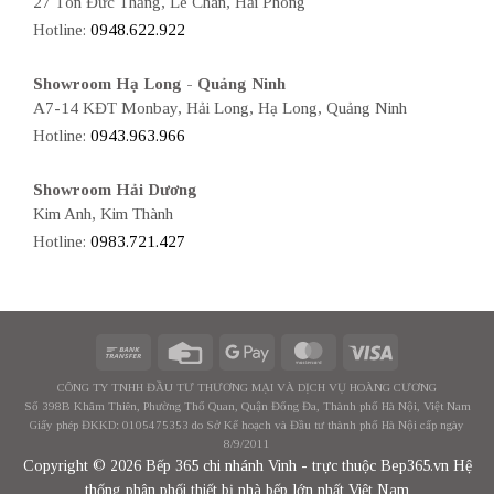
27 Tôn Đức Thắng, Lê Chân, Hải Phòng
Hotline:
0948.622.922
Showroom Hạ Long - Quảng Ninh
A7-14 KĐT Monbay, Hải Long, Hạ Long, Quảng Ninh
Hotline:
0943.963.966
Showroom Hải Dương
Kim Anh, Kim Thành
Hotline:
0983.721.427
CÔNG TY TNHH ĐẦU TƯ THƯƠNG MẠI VÀ DỊCH VỤ HOÀNG CƯƠNG
Số 398B Khâm Thiên, Phường Thổ Quan, Quận Đống Đa, Thành phố Hà Nội, Việt Nam
Giấy phép ĐKKD: 0105475353 do Sở Kế hoạch và Đầu tư thành phố Hà Nội cấp ngày
8/9/2011
Copyright © 2026 Bếp 365 chi nhánh Vinh - trực thuộc Bep365.vn Hệ
thống phân phối thiết bị nhà bếp lớn nhất Việt Nam