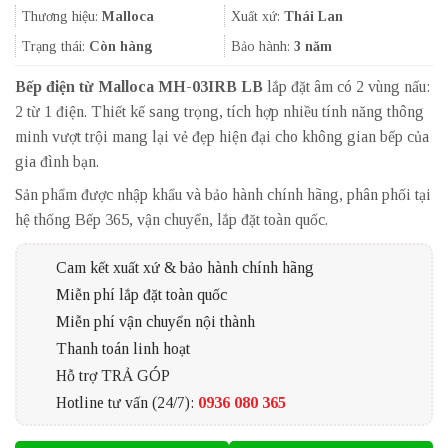
29.370.000₫.
là:
Thương hiệu:
Malloca
Xuất xứ:
Thái Lan
25.310.000
Trạng thái:
Còn hàng
Bảo hành:
3 năm
Bếp điện từ Malloca MH-03IRB LB
lắp đặt âm có 2 vùng nấu:
2 từ 1 điện. Thiết kế sang trọng, tích hợp nhiều tính năng thông
minh vượt trội mang lại vẻ đẹp hiện đại cho không gian bếp của
gia đình bạn.
Sản phẩm được nhập khẩu và bảo hành chính hãng, phân phối tại
hệ thống Bếp 365, vận chuyển, lắp đặt toàn quốc.
Cam kết xuất xứ & bảo hành chính hãng
Miễn phí lắp đặt toàn quốc
Miễn phí vận chuyển nội thành
Thanh toán linh hoạt
Hỗ trợ TRẢ GÓP
Hotline tư vấn (24/7):
0936 080 365