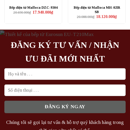
Bếp điện từ Malloca DZC-9304
Bếp điện từ Malloca MH-02IR
SB
Giá
Giá
17.940.000
₫
20.690.000
₫
gốc
hiện
Giá
Giá
18.120.000
₫
20.088.000
₫
là:
tại
gốc
hiện
20.690.000₫.
là:
là:
tại
17.940.000₫.
20.088.000₫.
là:
18.120.0
ĐĂNG KÝ TƯ VẤN / NHẬN
ƯU ĐÃI MỚI NHẤT
Chúng tôi sẽ gọi lại tư vấn & hỗ trợ quý khách hàng trong