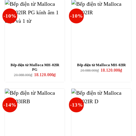
-10%
-10%
Bếp điện từ Malloca MH-02IR
Bếp điện từ Malloca MH-02IR
PG
Giá
Giá
18.120.000
₫
20.088.000
₫
gốc
hiện
Giá
Giá
18.120.000
₫
20.088.000
₫
là:
tại
gốc
hiện
20.088.000₫.
là:
là:
tại
18.120.0
20.088.000₫.
là:
18.120.000₫.
-14%
-13%