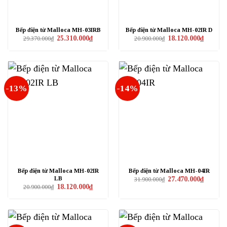
Bếp điện từ Malloca MH-03IRB
Bếp điện từ Malloca MH-02IR D
Giá
Giá
Giá
Giá
25.310.000
₫
18.120.000
₫
29.370.000
₫
20.900.000
₫
gốc
hiện
gốc
hiện
là:
tại
là:
tại
29.370.000₫.
là:
20.900.000₫.
là:
25.310.000₫.
18.120.0
-13%
-14%
Bếp điện từ Malloca MH-02IR
Bếp điện từ Malloca MH-04IR
LB
Giá
Giá
27.470.000
₫
31.900.000
₫
gốc
hiện
Giá
Giá
18.120.000
₫
20.900.000
₫
là:
tại
gốc
hiện
31.900.000₫.
là:
là:
tại
27.470.0
20.900.000₫.
là:
18.120.000₫.