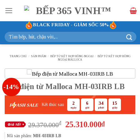
Bỏ
qua
nội
BLACK FRIDAY - GIẢM SỐC 50%
dung
Tìm
kiếm:
TRANG CHỦ
/
SẢN PHẨM
/
BẾP TỪ KẾT HỢP HỒNG NGOẠI
/
BẾP TỪ KẾT HỢP HỒNG
NGOẠI MALLOCA
Bếp điện từ Malloca MH-03IRB LB
-14%
2
6
34
14
Kết thúc sau
F
ASH SALE
ngày
giờ
phút
giây
Giá
Giá
25.310.000
₫
₫
29.370.000
gốc
hiện
Mã sản phẩm:
MH-03IRB LB
là:
tại