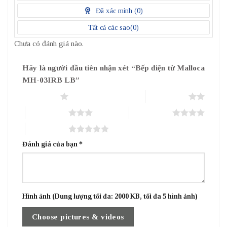
điểm
Đã xác minh (
0
)
Tất cả các sao(
0
)
Chưa có đánh giá nào.
Hãy là người đầu tiên nhận xét “Bếp điện từ Malloca
MH-03IRB LB”
1 trên 5 sao
2 trên 5 sao
3 trên 5 sao
4 trên 5 sao
5 trên 5 sao
Đánh giá của bạn
*
Hình ảnh (Dung lượng tối đa: 2000 KB, tối đa 5 hình ảnh)
Choose pictures & videos