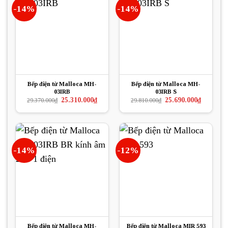
-14%
-14%
Bếp điện từ Malloca MH-
Bếp điện từ Malloca MH-
03IRB
03IRB S
Giá
Giá
Giá
Giá
25.310.000
₫
25.690.000
₫
29.370.000
₫
29.810.000
₫
gốc
hiện
gốc
hiện
là:
tại
là:
tại
29.370.000₫.
là:
29.810.000₫.
là:
25.310.000₫.
25.690.000
-14%
-12%
Bếp điện từ Malloca MH-
Bếp điện từ Malloca MIR 593