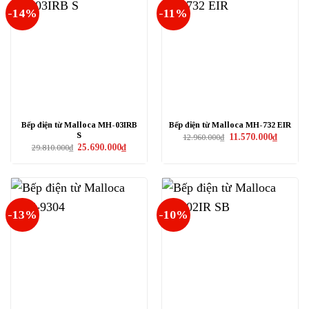
-14%
-11%
Bếp điện từ Malloca MH-03IRB
Bếp điện từ Malloca MH-732 EIR
S
Giá
Giá
11.570.000
₫
12.960.000
₫
gốc
hiện
Giá
Giá
25.690.000
₫
29.810.000
₫
là:
tại
gốc
hiện
12.960.000₫.
là:
là:
tại
11.570.0
29.810.000₫.
là:
25.690.000₫.
-13%
-10%