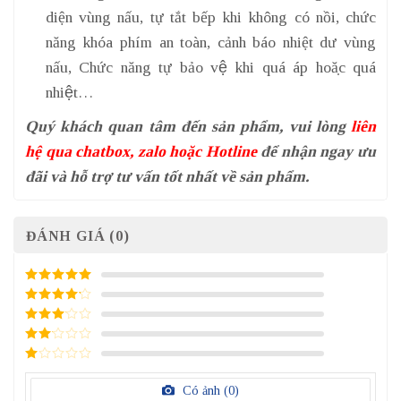
diện vùng nấu, tự tắt bếp khi không có nồi, chức
năng khóa phím an toàn, cảnh báo nhiệt dư vùng
nấu, Chức năng tự bảo vệ khi quá áp hoặc quá
nhiệt…
Quý khách quan tâm đến sản phẩm, vui lòng
liên
hệ qua chatbox, zalo hoặc Hotline
để nhận ngay ưu
đãi và hỗ trợ tư vấn tốt nhất về sản phẩm.
ĐÁNH GIÁ (0)
5
/ 5 điểm
4
/ 5
điểm
3
/ 5
điểm
2
/
5
1
điểm
/
Có ảnh (
0
)
5