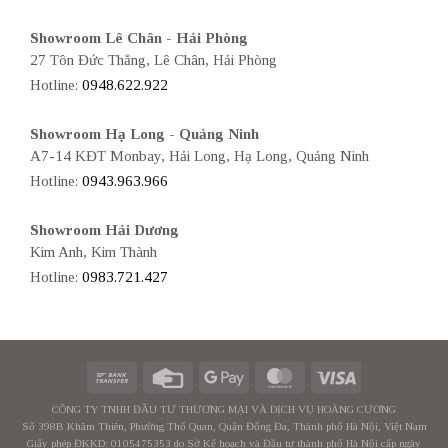
Showroom Lê Chân - Hải Phòng
27 Tôn Đức Thắng, Lê Chân, Hải Phòng
Hotline:
0948.622.922
Showroom Hạ Long - Quảng Ninh
A7-14 KĐT Monbay, Hải Long, Hạ Long, Quảng Ninh
Hotline:
0943.963.966
Showroom Hải Dương
Kim Anh, Kim Thành
Hotline:
0983.721.427
CÔNG TY TNHH ĐẦU TƯ THƯƠNG MẠI VÀ DỊCH VỤ HOÀNG CƯƠNG
Số 398B Khâm Thiên, Phường Thổ Quan, Quận Đống Đa, Thành phố Hà Nội, Việt Nam
Giấy phép ĐKKD: 0105475353 do Sở Kế hoạch và Đầu tư thành phố Hà Nội cấp ngày