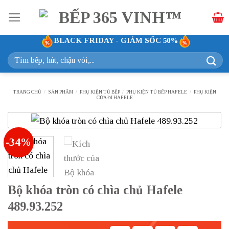
Bỏ
qua
nội
BLACK FRIDAY - GIẢM SỐC 50%
dung
Tìm
kiếm:
TRANG CHỦ
/
SẢN PHẨM
/
PHỤ KIỆN TỦ BẾP
/
PHỤ KIỆN TỦ BẾP HAFELE
/
PHỤ KIỆN
CỬA ĐI HAFELE
-34%
Bộ khóa tròn có chìa chủ Hafele
489.93.252