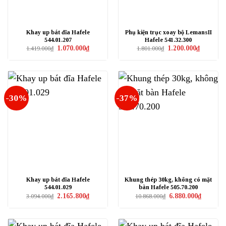
Khay up bát đĩa Hafele
Phụ kiện trục xoay bộ LemansII
544.01.207
Hafele 541.32.300
Giá
Giá
Giá
Giá
1.070.000
₫
1.200.000
₫
1.419.000
₫
1.801.000
₫
gốc
hiện
gốc
hiện
là:
tại
là:
tại
1.419.000₫.
là:
1.801.000₫.
là:
1.070.000₫.
1.200.000₫
-30%
-37%
Khay up bát đĩa Hafele
Khung thép 30kg, không có mặt
544.01.029
bàn Hafele 505.70.200
Giá
Giá
Giá
Giá
2.165.800
₫
6.880.000
₫
3.094.000
₫
10.868.000
₫
gốc
hiện
gốc
hiện
là:
tại
là:
tại
3.094.000₫.
là:
10.868.000₫.
là:
2.165.800₫.
6.880.000