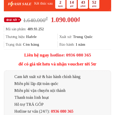
2
14
43
51
Kết thúc sau
F
ASH SALE
ngày
giờ
phút
giây
Giá
Giá
1.090.000
₫
₫
1.640.000
gốc
hiện
Mã sản phẩm:
489.93.252
là:
tại
1.640.000₫.
là:
Thương hiệu:
Hafele
Xuất xứ:
Trung Quốc
1.090.000₫.
Trạng thái:
Còn hàng
Bảo hành:
1 năm
Liên hệ ngay
hotline: 0936 080 365
để có giá tốt hơn và nhận voucher tới 5tr
Cam kết xuất xứ & bảo hành chính hãng
Miễn phí lắp đặt toàn quốc
Miễn phí vận chuyển nội thành
Thanh toán linh hoạt
Hỗ trợ TRẢ GÓP
Hotline tư vấn (24/7):
0936 080 365