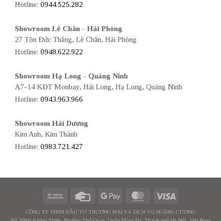
Hotline:
0944.525.282
Showroom Lê Chân - Hải Phòng
27 Tôn Đức Thắng, Lê Chân, Hải Phòng
Hotline:
0948.622.922
Showroom Hạ Long - Quảng Ninh
A7-14 KĐT Monbay, Hải Long, Hạ Long, Quảng Ninh
Hotline:
0943.963.966
Showroom Hải Dương
Kim Anh, Kim Thành
Hotline:
0983.721.427
CÔNG TY TNHH ĐẦU TƯ THƯƠNG MẠI VÀ DỊCH VỤ HOÀNG CƯƠNG
Số 398B Khâm Thiên, Phường Thổ Quan, Quận Đống Đa, Thành phố Hà Nội, Việt Nam