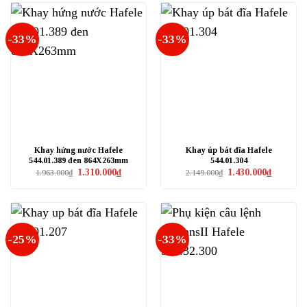
-33%
-33%
Khay hứng nước Hafele
Khay úp bát đĩa Hafele
544.01.389 đen 864X263mm
544.01.304
Giá
Giá
Giá
Giá
1.310.000
₫
1.430.000
₫
1.963.000
₫
2.149.000
₫
gốc
hiện
gốc
hiện
là:
tại
là:
tại
1.963.000₫.
là:
2.149.000₫.
là:
1.310.000₫.
1.430.000₫
-25%
-33%