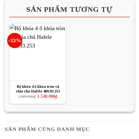
SẢN PHẨM TƯƠNG TỰ
-33%
Bộ khóa 4 ổ khóa tròn và
chìa chủ Hafele 489.93.253
Giá
Giá
1.340.000
₫
2.009.000
₫
gốc
hiện
là:
tại
2.009.000₫.
là:
1.340.000₫.
SẢN PHẨM CÙNG DANH MỤC