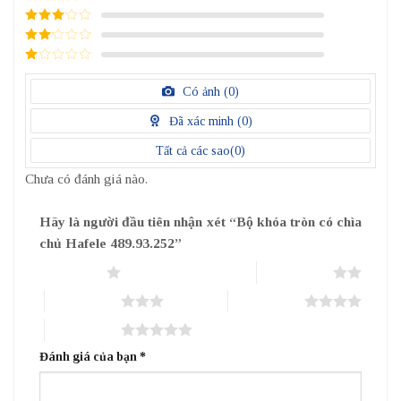
4
/ 5
điểm
3
/ 5
điểm
2
/
5
1
điểm
/
Có ảnh (
0
)
5
điểm
Đã xác minh (
0
)
Tất cả các sao(
0
)
Chưa có đánh giá nào.
Hãy là người đầu tiên nhận xét “Bộ khóa tròn có chìa
chủ Hafele 489.93.252”
1 trên 5 sao
2 trên 5 sao
3 trên 5 sao
4 trên 5 sao
5 trên 5 sao
Đánh giá của bạn
*