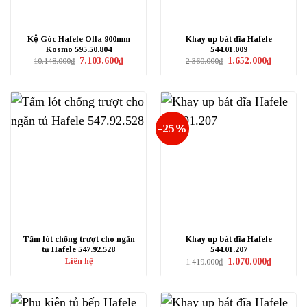
Kệ Góc Hafele Olla 900mm
Khay up bát đĩa Hafele
Kosmo 595.50.804
544.01.009
Giá
Giá
Giá
Giá
7.103.600
₫
1.652.000
₫
10.148.000
₫
2.360.000
₫
gốc
hiện
gốc
hiện
là:
tại
là:
tại
10.148.000₫.
là:
2.360.000₫.
là:
7.103.600₫.
1.652.000₫
-25%
Tấm lót chống trượt cho ngăn
Khay up bát đĩa Hafele
tủ Hafele 547.92.528
544.01.207
Giá
Giá
Liên hệ
1.070.000
₫
1.419.000
₫
gốc
hiện
là:
tại
1.419.000₫.
là:
1.070.000₫