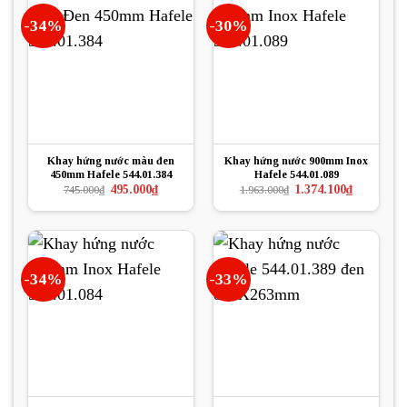
-34%
-30%
Khay hứng nước màu đen
Khay hứng nước 900mm Inox
450mm Hafele 544.01.384
Hafele 544.01.089
Giá
Giá
Giá
Giá
495.000
₫
1.374.100
₫
745.000
₫
1.963.000
₫
gốc
hiện
gốc
hiện
là:
tại
là:
tại
745.000₫.
là:
1.963.000₫.
là:
495.000₫.
1.374.100₫.
-34%
-33%