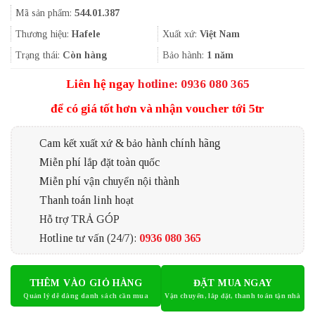
gốc
hiện
Mã sản phẩm:
544.01.387
là:
tại
1.192.000₫.
là:
Thương hiệu:
Hafele
Xuất xứ:
Việt Nam
792.000₫.
Trạng thái:
Còn hàng
Bảo hành:
1 năm
Liên hệ ngay
hotline: 0936 080 365
để có giá tốt hơn và nhận voucher tới 5tr
Cam kết xuất xứ & bảo hành chính hãng
Miễn phí lắp đặt toàn quốc
Miễn phí vận chuyển nội thành
Thanh toán linh hoạt
Hỗ trợ TRẢ GÓP
Hotline tư vấn (24/7):
0936 080 365
THÊM VÀO GIỎ HÀNG
ĐẶT MUA NGAY