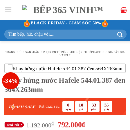
Bỏ
qua
nội
BLACK FRIDAY - GIẢM SỐC 50%
dung
Tìm
kiếm:
TRANG CHỦ
/
SẢN PHẨM
/
PHỤ KIỆN TỦ BẾP
/
PHỤ KIỆN TỦ BẾP HAFELE
/
GIÁ BÁT ĐĨA
HAFELE
Khay hứng nước Hafele 544.01.387 đen
-34%
564X263mm
0
18
33
35
Kết thúc sau
F
ASH SALE
ngày
giờ
phút
giây
Giá
Giá
792.000
₫
₫
1.192.000