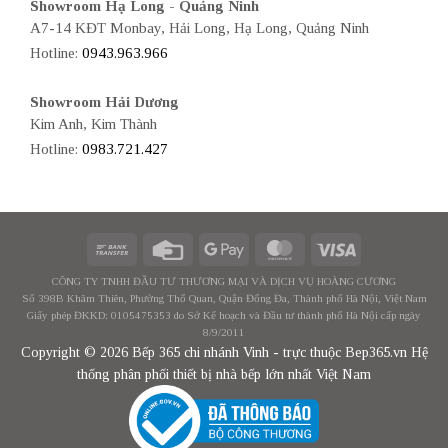
Showroom Hạ Long - Quảng Ninh
A7-14 KĐT Monbay, Hải Long, Hạ Long, Quảng Ninh
Hotline:
0943.963.966
Showroom Hải Dương
Kim Anh, Kim Thành
Hotline:
0983.721.427
CÔNG TY TNHH ĐẦU TƯ THƯƠNG MẠI VÀ DỊCH VỤ HOÀNG CƯƠNG
Số 398B Khâm Thiên, Phường Thổ Quan, Quận Đống Đa, Thành phố Hà Nội, Việt Nam
Giấy phép ĐKKD: 0105475353 do Sở Kế hoạch và Đầu tư thành phố Hà Nội cấp ngày
8/9/2011
Copyright © 2026 Bếp 365 chi nhánh Vinh - trực thuộc Bep365.vn Hệ
thống phân phối thiết bị nhà bếp lớn nhất Việt Nam