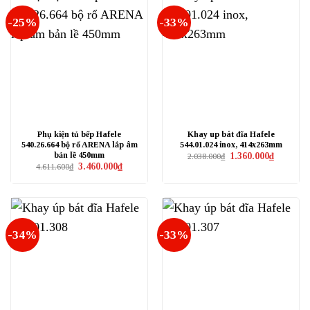
-25%
-33%
Phụ kiện tủ bếp Hafele
Khay up bát đĩa Hafele
540.26.664 bộ rổ ARENA lắp âm
544.01.024 inox, 414x263mm
bản lề 450mm
Giá
Giá
1.360.000
₫
2.038.000
₫
gốc
hiện
Giá
Giá
3.460.000
₫
4.611.600
₫
là:
tại
gốc
hiện
2.038.000₫.
là:
là:
tại
1.360.000₫
4.611.600₫.
là:
3.460.000₫.
-34%
-33%