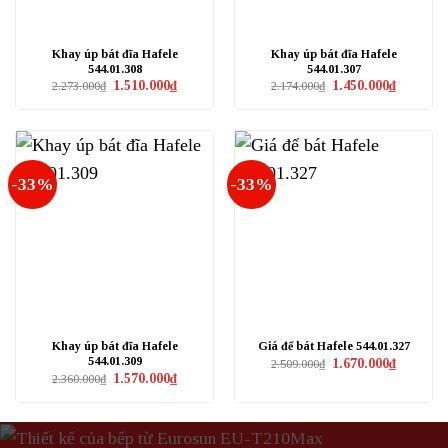
Khay úp bát đĩa Hafele
Khay úp bát đĩa Hafele
544.01.308
544.01.307
Giá
Giá
Giá
Giá
1.510.000
₫
1.450.000
₫
2.273.000
₫
2.174.000
₫
gốc
hiện
gốc
hiện
là:
tại
là:
tại
2.273.000₫.
là:
2.174.000₫.
là:
1.510.000₫.
1.450.000₫
-33%
-33%
Khay úp bát đĩa Hafele
Giá để bát Hafele 544.01.327
544.01.309
Giá
Giá
1.670.000
₫
2.509.000
₫
gốc
hiện
Giá
Giá
1.570.000
₫
2.360.000
₫
là:
tại
gốc
hiện
2.509.000₫.
là:
là:
tại
1.670.000₫
2.360.000₫.
là:
1.570.000₫.