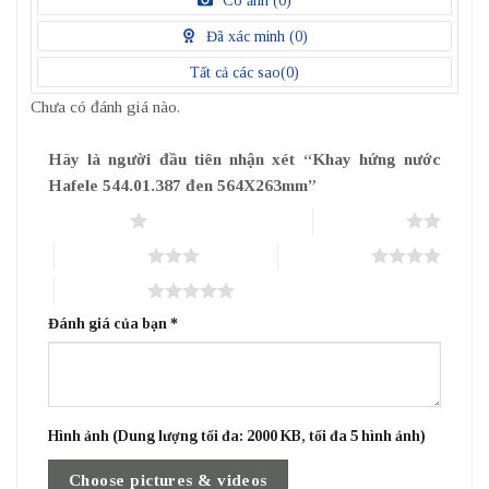
Có ảnh (
0
)
5
điểm
Đã xác minh (
0
)
Tất cả các sao(
0
)
Chưa có đánh giá nào.
Hãy là người đầu tiên nhận xét “Khay hứng nước
Hafele 544.01.387 đen 564X263mm”
1 trên 5 sao
2 trên 5 sao
3 trên 5 sao
4 trên 5 sao
5 trên 5 sao
Đánh giá của bạn
*
Hình ảnh (Dung lượng tối đa: 2000 KB, tối đa 5 hình ảnh)
Choose pictures & videos