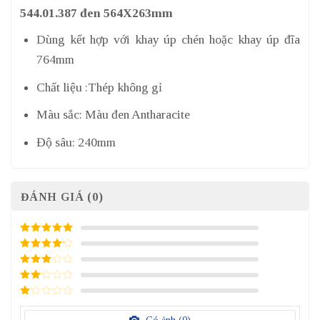
544.01.387 đen 564X263mm
Dùng kết hợp với khay úp chén hoặc khay úp đĩa
764mm
Chất liệu :Thép không gỉ
Màu sắc: Màu đen Antharacite
Độ sâu: 240mm
ĐÁNH GIÁ (0)
5
/ 5 điểm
4
/ 5
điểm
3
/ 5
điểm
2
/
5
1
điểm
/