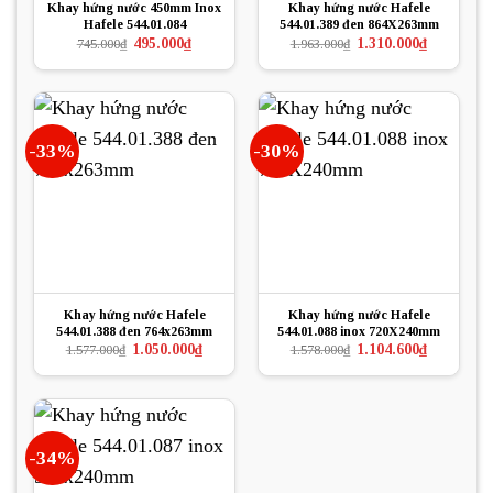
Khay hứng nước 450mm Inox
Khay hứng nước Hafele
Hafele 544.01.084
544.01.389 đen 864X263mm
Giá
Giá
Giá
Giá
495.000
₫
1.310.000
₫
745.000
₫
1.963.000
₫
gốc
hiện
gốc
hiện
là:
tại
là:
tại
745.000₫.
là:
1.963.000₫.
là:
495.000₫.
1.310.000₫.
-33%
-30%
Khay hứng nước Hafele
Khay hứng nước Hafele
544.01.388 đen 764x263mm
544.01.088 inox 720X240mm
Giá
Giá
Giá
Giá
1.050.000
₫
1.104.600
₫
1.577.000
₫
1.578.000
₫
gốc
hiện
gốc
hiện
là:
tại
là:
tại
1.577.000₫.
là:
1.578.000₫.
là:
1.050.000₫.
1.104.600₫.
-34%