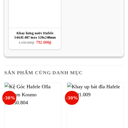
Khay hứng nước Hafele
544.01.087 inox 520x240mm
Giá
Giá
792.000
₫
1.193.000
₫
gốc
hiện
là:
tại
1.193.000₫.
là:
792.000₫.
SẢN PHẨM CÙNG DANH MỤC
-30%
-30%