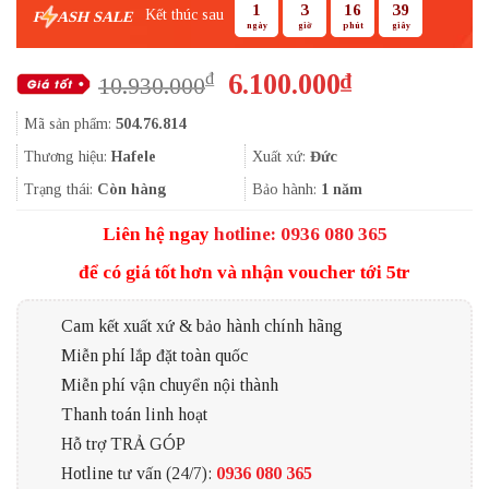
1
3
16
38
Kết thúc sau
F
ASH SALE
ngày
giờ
phút
giây
Giá
Giá
6.100.000
₫
₫
10.930.000
gốc
hiện
Mã sản phẩm:
504.76.814
là:
tại
10.930.000₫.
là:
Thương hiệu:
Hafele
Xuất xứ:
Đức
6.100.000₫.
Trạng thái:
Còn hàng
Bảo hành:
1 năm
Liên hệ ngay
hotline: 0936 080 365
để có giá tốt hơn và nhận voucher tới 5tr
Cam kết xuất xứ & bảo hành chính hãng
Miễn phí lắp đặt toàn quốc
Miễn phí vận chuyển nội thành
Thanh toán linh hoạt
Hỗ trợ TRẢ GÓP
Hotline tư vấn (24/7):
0936 080 365