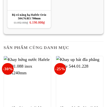
Bộ rổ nâng hạ Hafele Orio
504.76.815 700mm
Giá
Giá
6.190.000
₫
11.092.000
₫
gốc
hiện
là:
tại
11.092.000₫.
là:
6.190.000₫.
SẢN PHẨM CÙNG DANH MỤC
-30%
-25%