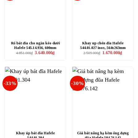
Rổ bát đĩa cho ngăn kéo dưới
Khay up chén đĩa Hafele
Hafele 545.14.936, 600mm
544.01.027 inox, 564x263mm
Giá
Giá
Giá
Giá
3.640.000
₫
1.670.000
₫
4.851.000
₫
2.509.000
₫
gốc
hiện
gốc
hiện
là:
tại
là:
tại
4.851.000₫.
là:
2.509.000₫.
là:
3.640.000₫.
1.670.000₫
-33%
-30%
Khay úp bát đĩa Hafele
Giá bát nâng hạ kèm ống đựng
544.01.304
đũa Hafele 504.76.142