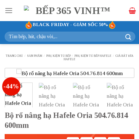
Bỏ
qua
nội
BLACK FRIDAY - GIẢM SỐC 50%
dung
Tìm
kiếm:
TRANG CHỦ
/
SẢN PHẨM
/
PHỤ KIỆN TỦ BẾP
/
PHỤ KIỆN TỦ BẾP HAFELE
/
GIÁ BÁT ĐĨA
HAFELE
-44%
Bộ rổ nâng hạ Hafele Oria 504.76.814
600mm