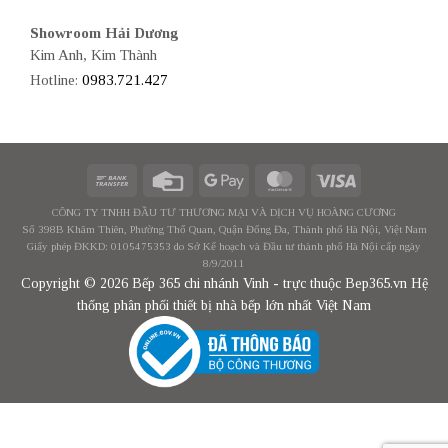
Showroom Hải Dương
Kim Anh, Kim Thành
Hotline:
0983.721.427
CÔNG TY TNHH ĐẦU TƯ THƯƠNG MẠI VÀ DỊCH VỤ HOÀNG CƯƠNG
Số 398B Khâm Thiên, Phường Thổ Quan, Quận Đống Đa, Thành phố Hà Nội, Việt Nam
Giấy phép ĐKKD: 0105475353 do Sở Kế hoạch và Đầu tư thành phố Hà Nội cấp ngày
8/9/2011
Copyright © 2026 Bếp 365 chi nhánh Vinh - trực thuộc Bep365.vn Hệ
thống phân phối thiết bị nhà bếp lớn nhất Việt Nam