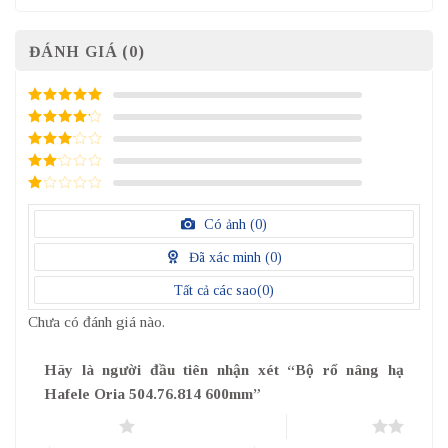
ĐÁNH GIÁ (0)
5
/ 5 điểm
4
/ 5
điểm
3
/ 5
điểm
2
/
5
1
điểm
/
Có ảnh (
0
)
5
điểm
Đã xác minh (
0
)
Tất cả các sao(
0
)
Chưa có đánh giá nào.
Hãy là người đầu tiên nhận xét “Bộ rổ nâng hạ
Hafele Oria 504.76.814 600mm”
1 trên 5 sao
2 trên 5 sao