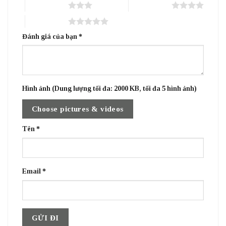
3 trên 5 sao
4 trên 5 sao
5 trên 5 sao
Đánh giá của bạn
*
Hình ảnh (Dung lượng tối đa: 2000 KB, tối đa 5 hình ảnh)
Choose pictures & videos
Tên
*
Email
*