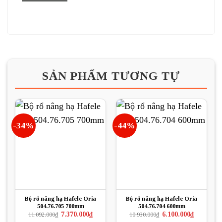
SẢN PHẨM TƯƠNG TỰ
-34%
-44%
Bộ rổ nâng hạ Hafele Oria
Bộ rổ nâng hạ Hafele Oria
504.76.705 700mm
504.76.704 600mm
Giá
Giá
Giá
Giá
7.370.000
₫
6.100.000
₫
11.092.000
₫
10.930.000
₫
gốc
hiện
gốc
hiện