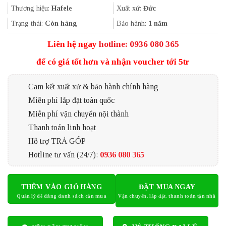
2.149.000₫.
là:
Thương hiệu:
Hafele
Xuất xứ:
Đức
1.430.000₫.
Trạng thái:
Còn hàng
Bảo hành:
1 năm
Liên hệ ngay
hotline: 0936 080 365
để có giá tốt hơn và nhận voucher tới 5tr
Cam kết xuất xứ & bảo hành chính hãng
Miễn phí lắp đặt toàn quốc
Miễn phí vận chuyển nội thành
Thanh toán linh hoạt
Hỗ trợ TRẢ GÓP
Hotline tư vấn (24/7):
0936 080 365
THÊM VÀO GIỎ HÀNG
ĐẶT MUA NGAY