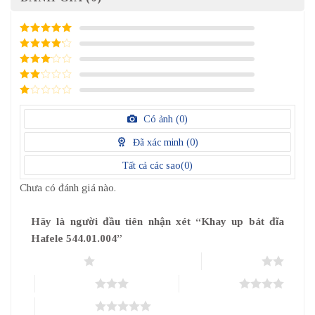
5
/ 5 điểm
4
/ 5
điểm
3
/ 5
điểm
2
/
5
1
điểm
/
Có ảnh (
0
)
5
điểm
Đã xác minh (
0
)
Tất cả các sao(
0
)
Chưa có đánh giá nào.
Hãy là người đầu tiên nhận xét “Khay up bát đĩa
Hafele 544.01.004”
1 trên 5 sao
2 trên 5 sao
3 trên 5 sao
4 trên 5 sao
5 trên 5 sao