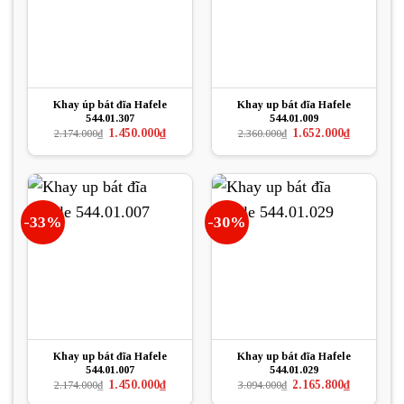
Khay úp bát đĩa Hafele
Khay up bát đĩa Hafele
544.01.307
544.01.009
Giá
Giá
Giá
Giá
1.450.000
₫
1.652.000
₫
2.174.000
₫
2.360.000
₫
gốc
hiện
gốc
hiện
là:
tại
là:
tại
2.174.000₫.
là:
2.360.000₫.
là:
1.450.000₫.
1.652.000₫.
-33%
-30%
Khay up bát đĩa Hafele
Khay up bát đĩa Hafele
544.01.007
544.01.029
Giá
Giá
Giá
Giá
1.450.000
₫
2.165.800
₫
2.174.000
₫
3.094.000
₫
gốc
hiện
gốc
hiện