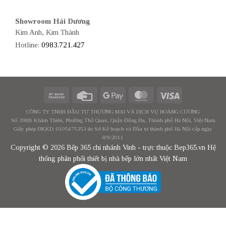
Showroom Hải Dương
Kim Anh, Kim Thành
Hotline:
0983.721.427
CÔNG TY TNHH ĐẦU TƯ THƯƠNG MẠI VÀ DỊCH VỤ HOÀNG CƯƠNG
Số 398B Khâm Thiên, Phường Thổ Quan, Quận Đống Đa, Thành phố Hà Nội, Việt Nam
Giấy phép ĐKKD: 0105475353 do Sở Kế hoạch và Đầu tư thành phố Hà Nội cấp ngày
8/9/2011
Copyright © 2026 Bếp 365 chi nhánh Vinh - trực thuộc Bep365.vn Hệ
thống phân phối thiết bị nhà bếp lớn nhất Việt Nam