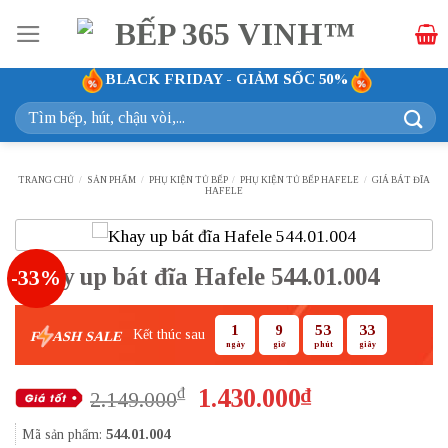
Bỏ
qua
nội
BLACK FRIDAY - GIẢM SỐC 50%
dung
Tìm
kiếm:
TRANG CHỦ
/
SẢN PHẨM
/
PHỤ KIỆN TỦ BẾP
/
PHỤ KIỆN TỦ BẾP HAFELE
/
GIÁ BÁT ĐĨA
HAFELE
Khay up bát đĩa Hafele 544.01.004
-33%
1
9
53
32
Kết thúc sau
F
ASH SALE
ngày
giờ
phút
giây
Giá
Giá
1.430.000
₫
₫
2.149.000
gốc
hiện
Mã sản phẩm:
544.01.004
là:
tại