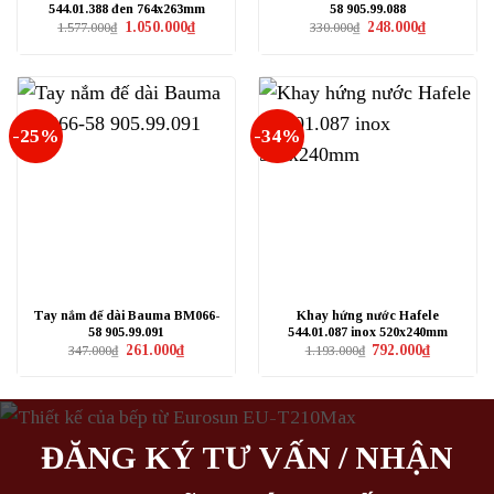
544.01.388 đen 764x263mm
58 905.99.088
Giá
Giá
Giá
Giá
1.050.000
₫
248.000
₫
1.577.000
₫
330.000
₫
gốc
hiện
gốc
hiện
là:
tại
là:
tại
1.577.000₫.
là:
330.000₫.
là:
1.050.000₫.
248.000₫.
-25%
-34%
Tay nắm đế dài Bauma BM066-
Khay hứng nước Hafele
58 905.99.091
544.01.087 inox 520x240mm
Giá
Giá
Giá
Giá
261.000
₫
792.000
₫
347.000
₫
1.193.000
₫
gốc
hiện
gốc
hiện
là:
tại
là:
tại
347.000₫.
là:
1.193.000₫.
là:
261.000₫.
792.000₫.
ĐĂNG KÝ TƯ VẤN / NHẬN