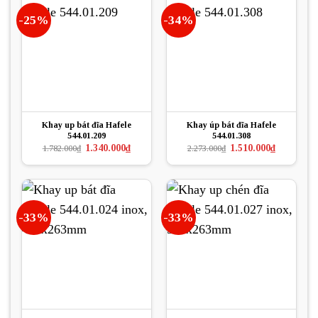
-25%
-34%
Khay up bát đĩa Hafele
Khay úp bát đĩa Hafele
544.01.209
544.01.308
Giá
Giá
Giá
Giá
1.340.000
₫
1.510.000
₫
1.782.000
₫
2.273.000
₫
gốc
hiện
gốc
hiện
là:
tại
là:
tại
1.782.000₫.
là:
2.273.000₫.
là:
1.340.000₫.
1.510.000₫.
-33%
-33%