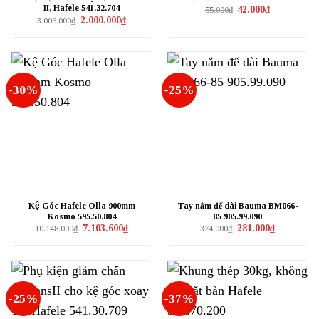
II, Hafele 541.32.704
Giá
Giá
42.000
₫
55.000
₫
gốc
hiện
Giá
Giá
2.000.000
₫
3.006.000
₫
là:
tại
gốc
hiện
55.000₫.
là:
là:
tại
42.000₫.
3.006.000₫.
là:
2.000.000₫.
-30%
-25%
Kệ Góc Hafele Olla 900mm
Tay nắm đế dài Bauma BM066-
Kosmo 595.50.804
85 905.99.090
Giá
Giá
Giá
Giá
7.103.600
₫
281.000
₫
10.148.000
₫
374.000
₫
gốc
hiện
gốc
hiện
là:
tại
là:
tại
10.148.000₫.
là:
374.000₫.
là:
7.103.600₫.
281.000₫.
-25%
-37%