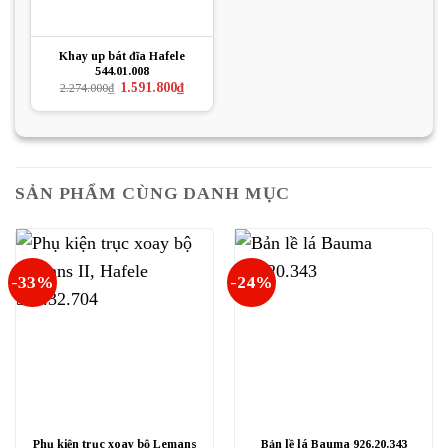
Khay up bát đĩa Hafele
544.01.008
Giá
Giá
1.591.800
₫
2.274.000
₫
gốc
hiện
là:
tại
2.274.000₫.
là:
1.591.800₫.
SẢN PHẨM CÙNG DANH MỤC
-33%
-24%
Phụ kiện trục xoay bộ Lemans
Bản lề lá Bauma 926.20.343