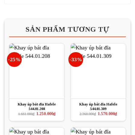
SẢN PHẨM TƯƠNG TỰ
-25%
-33%
Khay úp bát đĩa Hafele
Khay úp bát đĩa Hafele
544.01.208
544.01.309
Giá
Giá
Giá
Giá
1.250.000
₫
1.570.000
₫
1.661.000
₫
2.360.000
₫
gốc
hiện
gốc
hiện
là:
tại
là:
tại
1.661.000₫.
là:
2.360.000₫.
là:
1.250.000₫.
1.570.000₫.