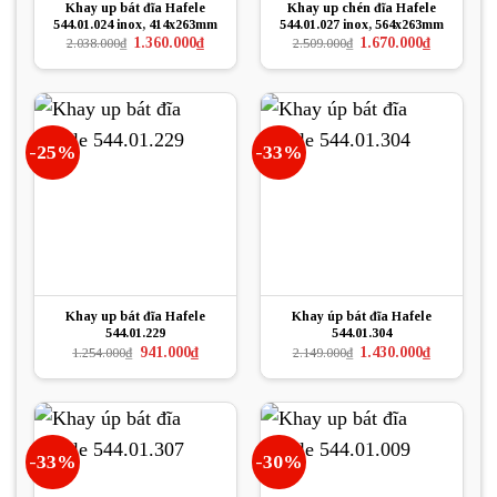
Khay up bát đĩa Hafele
Khay up chén đĩa Hafele
544.01.024 inox, 414x263mm
544.01.027 inox, 564x263mm
Giá
Giá
Giá
Giá
1.360.000
₫
1.670.000
₫
2.038.000
₫
2.509.000
₫
gốc
hiện
gốc
hiện
là:
tại
là:
tại
2.038.000₫.
là:
2.509.000₫.
là:
1.360.000₫.
1.670.000₫.
-25%
-33%
Khay up bát đĩa Hafele
Khay úp bát đĩa Hafele
544.01.229
544.01.304
Giá
Giá
Giá
Giá
941.000
₫
1.430.000
₫
1.254.000
₫
2.149.000
₫
gốc
hiện
gốc
hiện
là:
tại
là:
tại
1.254.000₫.
là:
2.149.000₫.
là:
941.000₫.
1.430.000₫.
-33%
-30%