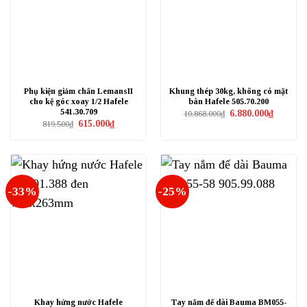
Phụ kiện giảm chấn LemansII
Khung thép 30kg, không có mặt
cho kệ góc xoay 1/2 Hafele
bàn Hafele 505.70.200
541.30.709
Giá
Giá
6.880.000
₫
10.868.000
₫
gốc
hiện
Giá
Giá
615.000
₫
819.500
₫
là:
tại
gốc
hiện
10.868.000₫.
là:
là:
tại
6.880.000
819.500₫.
là:
615.000₫.
-33%
-25%
Khay hứng nước Hafele
Tay nắm đế dài Bauma BM055-