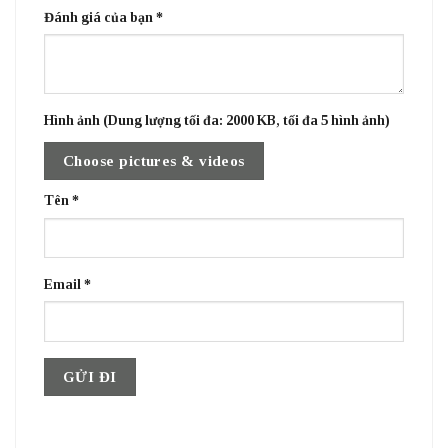
Đánh giá của bạn
*
Hình ảnh (Dung lượng tối đa: 2000 KB, tối đa 5 hình ảnh)
Choose pictures & videos
Tên
*
Email
*