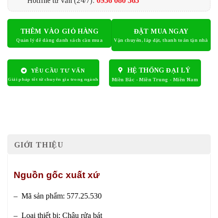
Hotline tư vấn (24/7):
0936 080 365
THÊM VÀO GIỎ HÀNG
ĐẶT MUA NGAY
HỆ THỐNG ĐẠI LÝ
YÊU CẦU TƯ VẤN
GIỚI THIỆU
Nguồn gốc xuất xứ
– Mã sản phẩm: 577.25.530
– Loại thiết bị: Chậu rửa bát