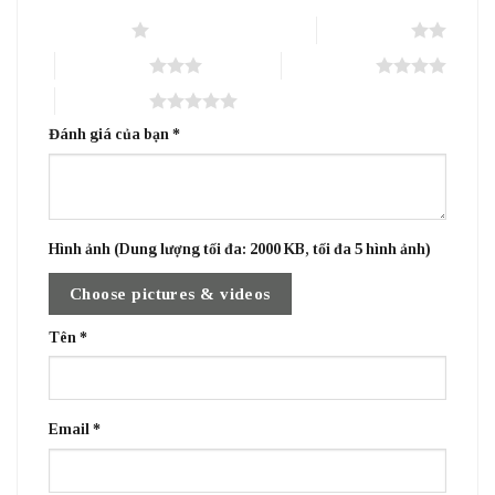
1 trên 5 sao
2 trên 5 sao
3 trên 5 sao
4 trên 5 sao
5 trên 5 sao
Đánh giá của bạn
*
Hình ảnh (Dung lượng tối đa: 2000 KB, tối đa 5 hình ảnh)
Choose pictures & videos
Tên
*
Email
*