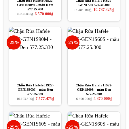
Chậu Rửa Hafele HS22-
Chậu Rửa Hafele HS20-
GEN1S90M – màu Kem
GEN1S80 570.30.300
577.25.430
Giá
Giá
10.787.325
₫
14.383.100
₫
gốc
hiện
Giá
Giá
6.570.000
₫
8.758.000
₫
là:
tại
gốc
hiện
14.383.100₫.
là:
là:
tại
10.787.325
8.758.000₫.
là:
6.570.000₫.
-25%
-25%
Chậu Rửa Hafele HS22-
Chậu Rửa Hafele HS22-
GEN1S90M – màu Đen
GEN1S60S – màu Đen
577.25.330
577.25.300
Giá
Giá
Giá
Giá
7.577.475
₫
4.870.000
₫
10.103.300
₫
6.490.000
₫
gốc
hiện
gốc
hiện
là:
tại
là:
tại
10.103.300₫.
là:
6.490.000₫.
là:
7.577.475₫.
4.870.000₫.
-25%
-25%