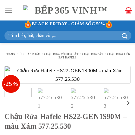
Bỏ
qua
nội
BLACK FRIDAY - GIẢM SỐC 50%
dung
Tìm
kiếm:
TRANG CHỦ
/
SẢN PHẨM
/
CHẬU RỬA - VÒI RỬA BÁT
/
CHẬU RỬA BÁT
/
CHẬU RỬA CHÉN
BÁT HAFELE
-25%
Chậu Rửa Hafele HS22-GEN1S90M –
màu Xám 577.25.530