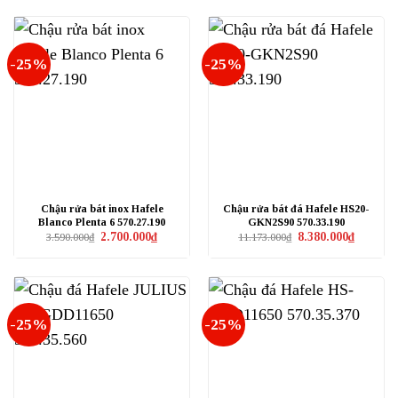
9.082.000₫.
là:
14.156.600₫.
là:
6.820.000₫.
10.617.4
-25%
-25%
Chậu rửa bát inox Hafele
Chậu rửa bát đá Hafele HS20-
Blanco Plenta 6 570.27.190
GKN2S90 570.33.190
Giá
Giá
Giá
Giá
2.700.000
₫
8.380.000
₫
3.590.000
₫
11.173.000
₫
gốc
hiện
gốc
hiện
là:
tại
là:
tại
3.590.000₫.
là:
11.173.000₫.
là:
2.700.000₫.
8.380.000
-25%
-25%