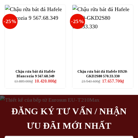
10.570.0
7.690.000₫.
là:
5.770.000₫.
-25%
-25%
Chậu rửa bát đá Hafele
Chậu rửa bát đá Hafele HS20-
Blancozia 9 567.68.349
GKD2S80 570.33.330
Giá
Giá
Giá
Giá
10.420.000
₫
17.657.700
₫
13.889.000
₫
23.543.600
₫
gốc
hiện
gốc
hiện
là:
tại
là:
tại
13.889.000₫.
là:
23.543.600₫.
là:
10.420.000₫.
17.657.7
ĐĂNG KÝ TƯ VẤN / NHẬN
ƯU ĐÃI MỚI NHẤT