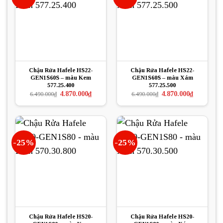
Chậu Rửa Hafele HS22-
Chậu Rửa Hafele HS22-
GEN1S60S – màu Kem
GEN1S60S – màu Xám
577.25.400
577.25.500
Giá
Giá
Giá
Giá
4.870.000
₫
4.870.000
₫
6.490.000
₫
6.490.000
₫
gốc
hiện
gốc
hiện
là:
tại
là:
tại
6.490.000₫.
là:
6.490.000₫.
là:
4.870.000₫.
4.870.000₫.
-25%
-25%
Chậu Rửa Hafele HS20-
Chậu Rửa Hafele HS20-