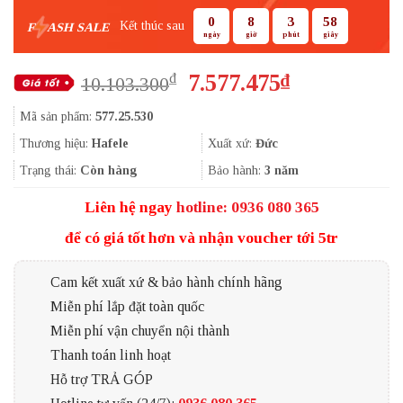
0
8
3
57
Kết thúc sau
F
ASH SALE
ngày
giờ
phút
giây
Giá
Giá
7.577.475
₫
₫
10.103.300
gốc
hiện
Mã sản phẩm:
577.25.530
là:
tại
10.103.300₫.
là:
Thương hiệu:
Hafele
Xuất xứ:
Đức
7.577.475₫.
Trạng thái:
Còn hàng
Bảo hành:
3 năm
Liên hệ ngay
hotline: 0936 080 365
để có giá tốt hơn và nhận voucher tới 5tr
Cam kết xuất xứ & bảo hành chính hãng
Miễn phí lắp đặt toàn quốc
Miễn phí vận chuyển nội thành
Thanh toán linh hoạt
Hỗ trợ TRẢ GÓP