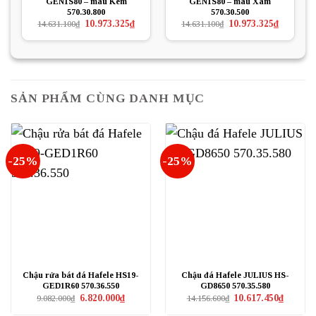
GEN1S80 – màu Kem
GEN1S80 – màu Xám
570.30.800
570.30.500
Giá
Giá
Giá
Giá
10.973.325
₫
10.973.325
₫
14.631.100
₫
14.631.100
₫
gốc
hiện
gốc
hiện
là:
tại
là:
tại
14.631.100₫.
là:
14.631.100₫.
là:
10.973.325₫.
10.973.325
SẢN PHẨM CÙNG DANH MỤC
-25%
-25%
Chậu rửa bát đá Hafele HS19-
Chậu đá Hafele JULIUS HS-
GED1R60 570.36.550
GD8650 570.35.580
Giá
Giá
Giá
Giá
6.820.000
₫
10.617.450
₫
9.082.000
₫
14.156.600
₫
gốc
hiện
gốc
hiện
là:
tại
là:
tại