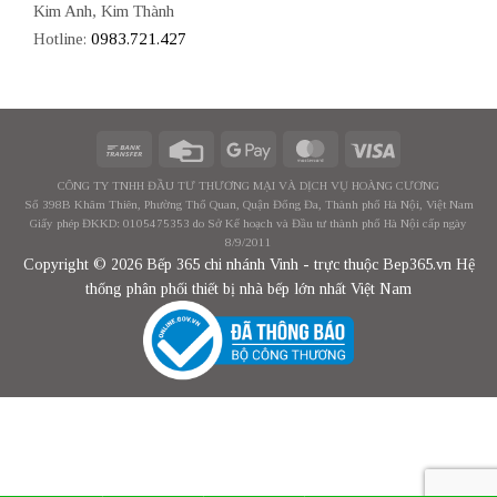
Kim Anh, Kim Thành
Hotline:
0983.721.427
CÔNG TY TNHH ĐẦU TƯ THƯƠNG MẠI VÀ DỊCH VỤ HOÀNG CƯƠNG
Số 398B Khâm Thiên, Phường Thổ Quan, Quận Đống Đa, Thành phố Hà Nội, Việt Nam
Giấy phép ĐKKD: 0105475353 do Sở Kế hoạch và Đầu tư thành phố Hà Nội cấp ngày
8/9/2011
Copyright © 2026 Bếp 365 chi nhánh Vinh - trực thuộc Bep365.vn Hệ
thống phân phối thiết bị nhà bếp lớn nhất Việt Nam