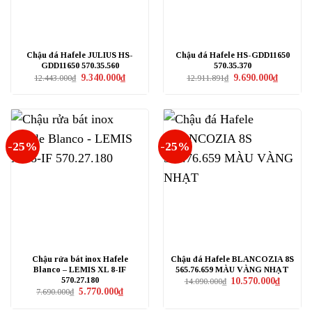
Chậu đá Hafele JULIUS HS-
Chậu đá Hafele HS-GDD11650
GDD11650 570.35.560
570.35.370
Giá
Giá
Giá
Giá
9.340.000
₫
9.690.000
₫
12.443.000
₫
12.911.891
₫
gốc
hiện
gốc
hiện
là:
tại
là:
tại
12.443.000₫.
là:
12.911.891₫.
là:
9.340.000₫.
9.690.000
-25%
-25%
Chậu rửa bát inox Hafele
Chậu đá Hafele BLANCOZIA 8S
Blanco – LEMIS XL 8-IF
565.76.659 MÀU VÀNG NHẠT
570.27.180
Giá
Giá
10.570.000
₫
14.090.000
₫
gốc
hiện
Giá
Giá
5.770.000
₫
7.690.000
₫
là:
tại
gốc
hiện
14.090.000₫.
là:
là:
tại