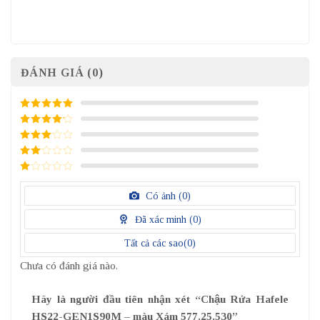
ĐÁNH GIÁ (0)
5
/ 5 điểm
4
/ 5
điểm
3
/ 5
điểm
2
/
5
1
điểm
/
Có ảnh (
0
)
5
điểm
Đã xác minh (
0
)
Tất cả các sao(
0
)
Chưa có đánh giá nào.
Hãy là người đầu tiên nhận xét “Chậu Rửa Hafele
HS22-GEN1S90M – màu Xám 577.25.530”