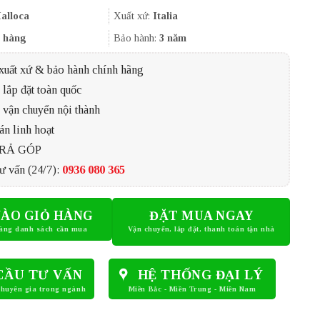
là:
tại
22.091.000₫.
là:
alloca
Xuất xứ:
Italia
15.900.000₫.
 hàng
Bảo hành:
3 năm
xuất xứ & bảo hành chính hãng
lắp đặt toàn quốc
 vận chuyển nội thành
án linh hoạt
TRẢ GÓP
ư vấn (24/7):
0936 080 365
ÀO GIỎ HÀNG
ĐẶT MUA NGAY
CẦU TƯ VẤN
HỆ THỐNG ĐẠI LÝ