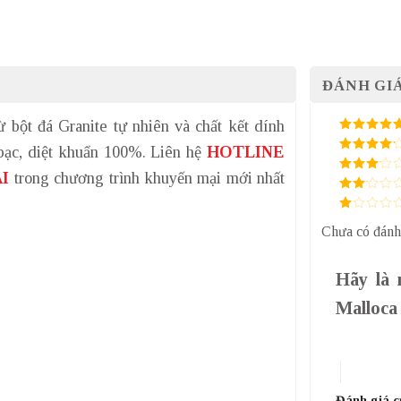
ĐÁNH GIÁ
 bột đá Granite tự nhiên và chất kết dính
5
/ 5 điểm
 bạc, diệt khuẩn 100%. Liên hệ
HOTLINE
4
/ 5
điểm
I
trong chương trình khuyến mại mới nhất
3
/ 5
điểm
2
/
5
1
điểm
Chưa có đánh
/
5
điểm
Hãy là 
Malloc
1 trên 5 sa
4 trên 5 
Đánh giá 