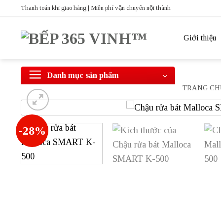
Bỏ
Thanh toán khi giao hàng | Miễn phí vận chuyển nội thành
qua
nội
Giới thiệu
dung
Danh mục sản phẩm
TRANG CH
-28%