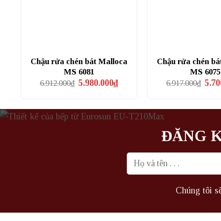
Chậu rửa chén bát Malloca
Chậu rửa chén bá
MS 6081
MS 6075
Giá
Giá
Giá
5.980.000
₫
5.70
6.912.000
₫
6.917.000
₫
gốc
hiện
gốc
là:
tại
là:
6.912.000₫.
là:
6.917
5.980.000₫.
ĐĂNG K
Chúng tôi sẽ