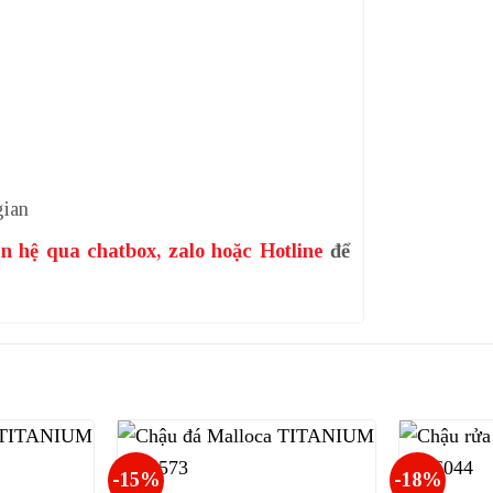
gian
ên hệ qua chatbox, zalo hoặc Hotline
để
-15%
-18%