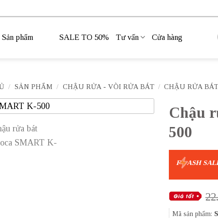
Sản phẩm
SALE TO 50%
Tư vấn
Cửa hàng
Ủ
/
SẢN PHẨM
/
CHẬU RỬA - VÒI RỬA BÁT
/
CHẬU RỬA BÁ
Chậu r
500
F
ASH SAL
22
Mã sản phẩm: