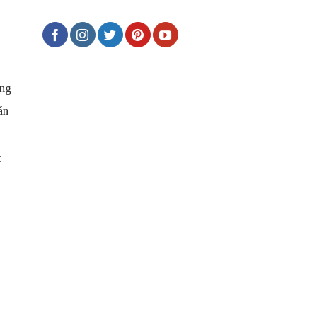
ng
án
t