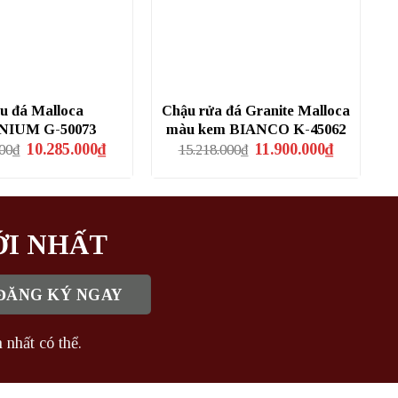
u đá Malloca
Chậu rửa đá Granite Malloca
NIUM G-50073
màu kem BIANCO K-45062
Giá
Giá
Giá
Giá
10.285.000
₫
11.900.000
₫
00
₫
15.218.000
₫
gốc
hiện
gốc
hiện
là:
tại
là:
tại
11.880.000₫.
là:
15.218.000₫.
là:
10.285.000₫.
11.900.000₫
ỚI NHẤT
 nhất có thể.