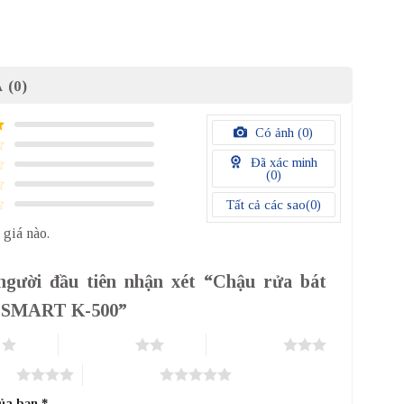
 (0)
Có ảnh (
0
)
Đã xác minh
(
0
)
Tất cả các sao(
0
)
 giá nào.
người đầu tiên nhận xét “Chậu rửa bát
a SMART K-500”
o
2 trên 5 sao
3 trên 5 sao
sao
5 trên 5 sao
của bạn
*