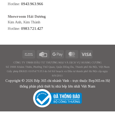
Hotline:
0943.963.966
Showroom Hải Dương
Kim Anh, Kim Thành
Hotline:
0983.721.427
CÔNG TY TNHH ĐẦU TƯ THƯƠNG MẠI VÀ DỊCH VỤ HOÀNG CƯƠNG
Số 398B Khâm Thiên, Phường Thổ Quan, Quận Đống Đa, Thành phố Hà Nội, Việt Nam
Giấy phép ĐKKD: 0105475353 do Sở Kế hoạch và Đầu tư thành phố Hà Nội cấp ngày
8/9/2011
Copyright © 2026 Bếp 365 chi nhánh Vinh - trực thuộc Bep365.vn Hệ
thống phân phối thiết bị nhà bếp lớn nhất Việt Nam