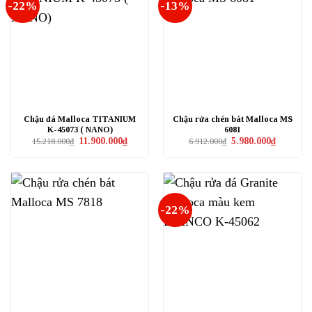
-22%
-13%
Chậu đá Malloca TITANIUM
Chậu rửa chén bát Malloca MS
K-45073 ( NANO)
6081
Giá
Giá
Giá
Giá
11.900.000
₫
5.980.000
₫
15.218.000
₫
6.912.000
₫
gốc
hiện
gốc
hiện
là:
tại
là:
tại
15.218.000₫.
là:
6.912.000₫.
là:
11.900.000₫.
5.980.000₫
-22%