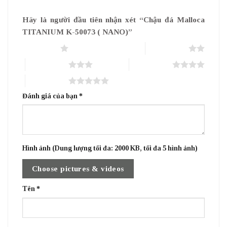
Hãy là người đầu tiên nhận xét “Chậu đá Malloca
TITANIUM K-50073 ( NANO)”
1 trên 5 sao
2 trên 5 sao
3 trên 5 sao
4 trên 5 sao
5 trên 5 sao
Đánh giá của bạn
*
Hình ảnh (Dung lượng tối đa: 2000 KB, tối đa 5 hình ảnh)
Choose pictures & videos
Tên
*