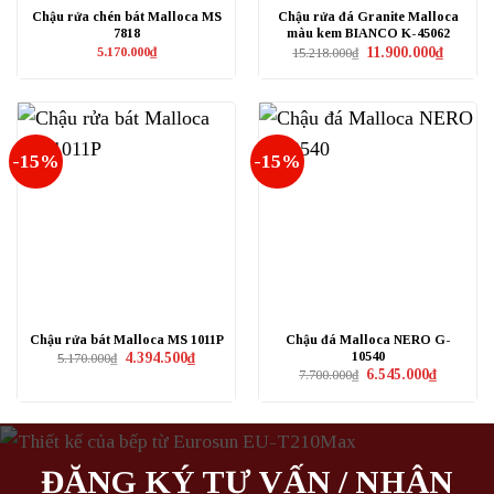
Chậu rửa chén bát Malloca MS
Chậu rửa đá Granite Malloca
7818
màu kem BIANCO K-45062
Giá
Giá
5.170.000
₫
11.900.000
₫
15.218.000
₫
gốc
hiện
là:
tại
15.218.000₫.
là:
11.900.0
-15%
-15%
Chậu rửa bát Malloca MS 1011P
Chậu đá Malloca NERO G-
10540
Giá
Giá
4.394.500
₫
5.170.000
₫
gốc
hiện
Giá
Giá
6.545.000
₫
7.700.000
₫
là:
tại
gốc
hiện
5.170.000₫.
là:
là:
tại
4.394.500₫.
7.700.000₫.
là:
6.545.000₫
ĐĂNG KÝ TƯ VẤN / NHẬN