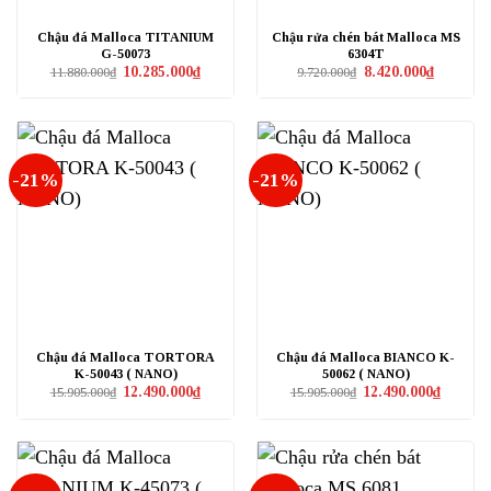
Chậu đá Malloca TITANIUM
Chậu rửa chén bát Malloca MS
G-50073
6304T
Giá
Giá
Giá
Giá
10.285.000
₫
8.420.000
₫
11.880.000
₫
9.720.000
₫
gốc
hiện
gốc
hiện
là:
tại
là:
tại
11.880.000₫.
là:
9.720.000₫.
là:
10.285.000₫.
8.420.000₫
-21%
-21%
Chậu đá Malloca TORTORA
Chậu đá Malloca BIANCO K-
K-50043 ( NANO)
50062 ( NANO)
Giá
Giá
Giá
Giá
12.490.000
₫
12.490.000
₫
15.905.000
₫
15.905.000
₫
gốc
hiện
gốc
hiện
là:
tại
là:
tại
15.905.000₫.
là:
15.905.000₫.
là:
12.490.000₫.
12.490.0