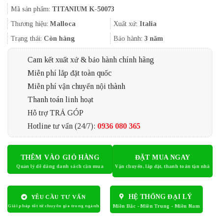
gốc
hiện
Mã sản phẩm:
TITANIUM K-50073
là:
tại
15.905.000₫.
là:
Thương hiệu:
Malloca
Xuất xứ:
Italia
12.490.000
Trạng thái:
Còn hàng
Bảo hành:
3 năm
Cam kết xuất xứ & bảo hành chính hãng
Miễn phí lắp đặt toàn quốc
Miễn phí vận chuyển nội thành
Thanh toán linh hoạt
Hỗ trợ TRẢ GÓP
Hotline tư vấn (24/7):
0936 080 365
THÊM VÀO GIỎ HÀNG
ĐẶT MUA NGAY
HỆ THỐNG ĐẠI LÝ
YÊU CẦU TƯ VẤN