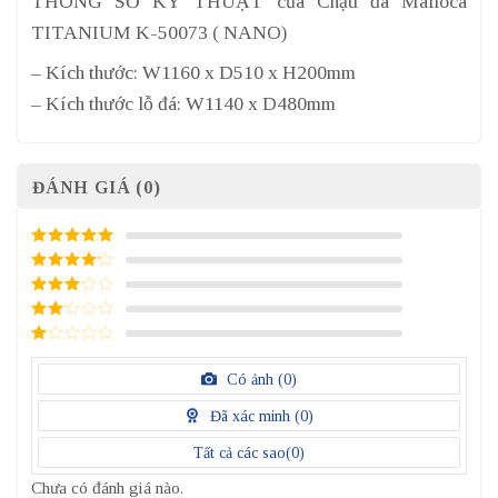
THÔNG SỐ KỸ THUẬT của Chậu đá Malloca
TITANIUM K-50073 ( NANO)
– Kích thước: W1160 x D510 x H200mm
– Kích thước lỗ đá: W1140 x D480mm
ĐÁNH GIÁ (0)
5
/ 5 điểm
4
/ 5
điểm
3
/ 5
điểm
2
/
5
1
điểm
/
Có ảnh (
0
)
5
điểm
Đã xác minh (
0
)
Tất cả các sao(
0
)
Chưa có đánh giá nào.