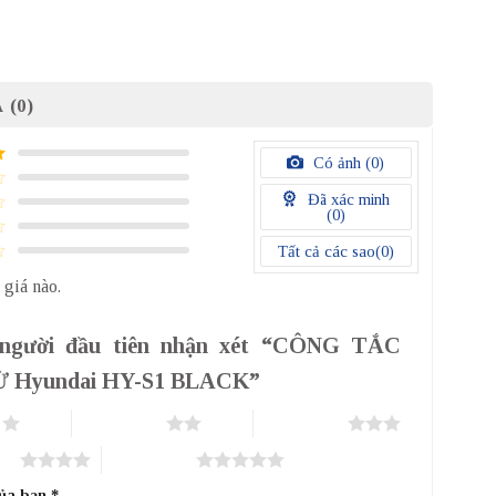
 (0)
Có ảnh (
0
)
Đã xác minh
(
0
)
Tất cả các sao(
0
)
 giá nào.
 người đầu tiên nhận xét “CÔNG TẮC
 Hyundai HY-S1 BLACK”
o
2 trên 5 sao
3 trên 5 sao
sao
5 trên 5 sao
của bạn
*