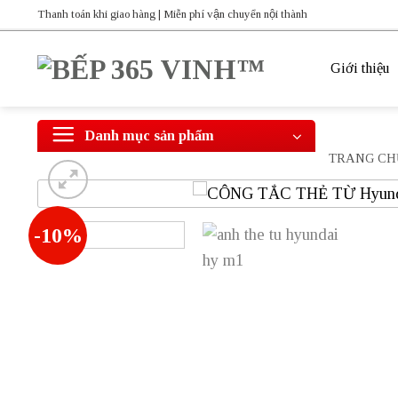
Bỏ
Thanh toán khi giao hàng | Miễn phí vận chuyển nội thành
qua
nội
Giới thiệu
dung
Danh mục sản phẩm
TRANG CH
-10%