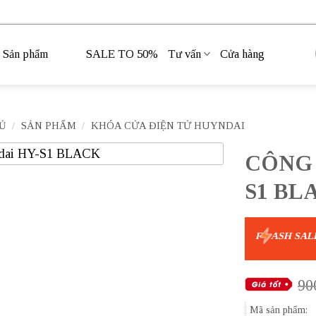
Sản phẩm
SALE TO 50%
Tư vấn
Cửa hàng
Ủ
/
SẢN PHẨM
/
KHÓA CỬA ĐIỆN TỬ HUYNDAI
CÔNG 
S1 BL
F
ASH SAL
90
Mã sản phẩm: