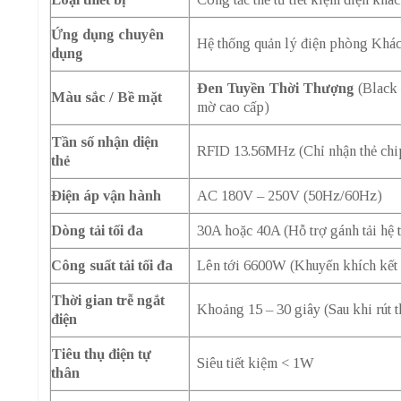
Ứng dụng chuyên
Hệ thống quản lý điện phòng Khác
dụng
Đen Tuyền Thời Thượng
(Black 
Màu sắc / Bề mặt
mờ cao cấp)
Tần số nhận diện
RFID 13.56MHz (Chỉ nhận thẻ chip
thẻ
Điện áp vận hành
AC 180V – 250V (50Hz/60Hz)
Dòng tải tối đa
30A hoặc 40A (Hỗ trợ gánh tải hệ t
Công suất tải tối đa
Lên tới 6600W (Khuyến khích kết 
Thời gian trễ ngắt
Khoảng 15 – 30 giây (Sau khi rút 
điện
Tiêu thụ điện tự
Siêu tiết kiệm < 1W
thân