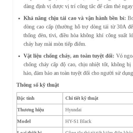
dàng định vị được vị trí công tắc để cắm thẻ nga
Khả năng chịu tải cao và vận hành bền bỉ:
Bo
dòng cao cấp (thường hỗ trợ dòng tải từ 30A đến
thống đèn, tivi, điều hòa không khí công suất 
cháy hay mài mòn tiếp điểm.
Vật liệu chống cháy, an toàn tuyệt đối:
Vỏ ngoà
chống cháy cấp độ cao, chịu nhiệt tốt, không b
hảo, đảm bảo an toàn tuyệt đối cho người sử dụng
Thông số kỹ thuật
Đặc tính
Chi tiết kỹ thuật
Thương hiệu
Hyundai
Model
HY-S1 Black
Loại thiết bị
Công tắc thẻ từ tiết kiệm điện kh