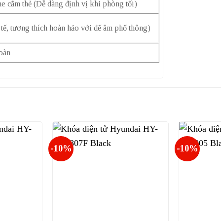
e cắm thẻ (Dễ dàng định vị khi phòng tối)
, tương thích hoàn hảo với đế âm phổ thông)
toàn
-10%
-10%