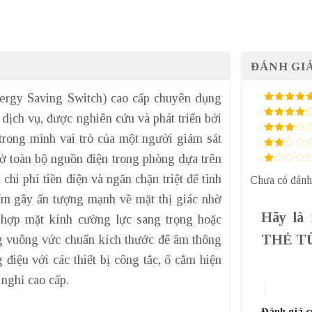
ĐÁNH GIÁ
nergy Saving Switch) cao cấp chuyên dụng
5
/ 5 điểm
 dịch vụ, được nghiên cứu và phát triển bởi
4
/ 5
điểm
trong mình vai trò của một người giám sát
3
/ 5
điểm
mở toàn bộ nguồn điện trong phòng dựa trên
2
/
5
1
điểm
 chi phí tiền điện và ngăn chặn triệt để tình
Chưa có đánh
/
5
ẩm gây ấn tượng mạnh về mặt thị giác nhờ
điểm
Hãy là
 hợp mặt kính cường lực sang trọng hoặc
THẺ TỪ
g vuông vức chuẩn kích thước đế âm thông
iệu với các thiết bị công tắc, ổ cắm hiện
1 trên 5 sa
nghỉ cao cấp.
4 trên 5 
Đánh giá 