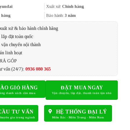
là:
tại
900.000₫.
là:
yundai
Xuất xứ:
Chính hãng
810.000₫.
 hàng
Bảo hành:
3 năm
xuất xứ & bảo hành chính hãng
lắp đặt toàn quốc
 vận chuyển nội thành
án linh hoạt
TRẢ GÓP
ư vấn (24/7):
0936 080 365
ÀO GIỎ HÀNG
ĐẶT MUA NGAY
CẦU TƯ VẤN
HỆ THỐNG ĐẠI LÝ