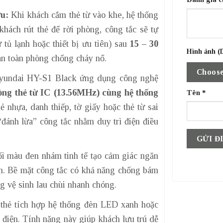
ưu:
Khi khách cắm thẻ từ vào khe, hệ thống
khách rút thẻ để rời phòng, công tắc sẽ tự
tủ lạnh hoặc thiết bị ưu tiên) sau
15 – 30
Hình ảnh (D
 an toàn phòng chống cháy nổ.
Choose
undai HY-S1 Black ứng dụng công nghệ
òng thẻ từ IC (13.56MHz) cùng hệ thống
Tên
*
hẻ nhựa, danh thiếp, tờ giấy hoặc thẻ từ sai
ể “đánh lừa” công tắc nhằm duy trì điện điều
i màu đen nhám tinh tế tạo cảm giác ngăn
ian. Bề mặt công tắc có khả năng chống bám
g vệ sinh lau chùi nhanh chóng.
hẻ tích hợp hệ thống đèn LED xanh hoặc
 điện. Tính năng này giúp khách lưu trú dễ