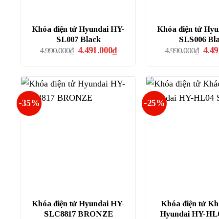
Khóa điện tử Hyundai HY-
Khóa điện tử Hyu
SL007 Black
SLS006 Bl
Giá
Giá
Giá
4.491.000
₫
4.49
4.990.000
₫
4.990.000
₫
gốc
hiện
gốc
là:
tại
là:
4.990.000₫.
là:
4.990
4.491.000₫.
-35%
-25%
Khóa điện tử Hyundai HY-
Khóa điện tử Kh
SLC8817 BRONZE
Hyundai HY-HL0