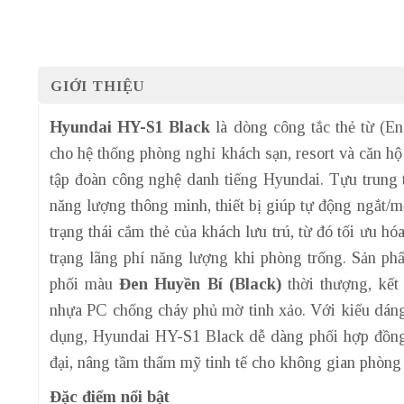
GIỚI THIỆU
Hyundai HY-S1 Black
là dòng công tắc thẻ từ (E
cho hệ thống phòng nghỉ khách sạn, resort và căn hộ
tập đoàn công nghệ danh tiếng Hyundai. Tựu trung 
năng lượng thông minh, thiết bị giúp tự động ngắt/
trạng thái cắm thẻ của khách lưu trú, từ đó tối ưu hóa
trạng lãng phí năng lượng khi phòng trống. Sản ph
phối màu
Đen Huyền Bí (Black)
thời thượng, kết
nhựa PC chống cháy phủ mờ tinh xảo. Với kiểu dán
dụng, Hyundai HY-S1 Black dễ dàng phối hợp đồng đ
đại, nâng tầm thẩm mỹ tinh tế cho không gian phòng 
Đặc điểm nổi bật