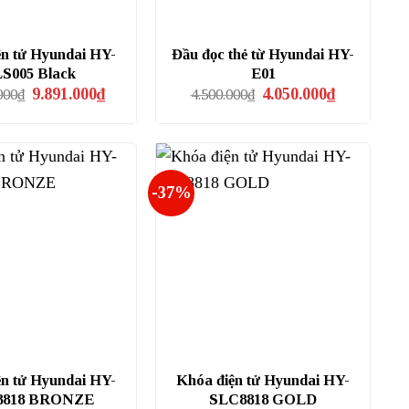
ện tử Hyundai HY-
Đầu đọc thẻ từ Hyundai HY-
S005 Black
E01
Giá
Giá
Giá
Giá
9.891.000
₫
4.050.000
₫
000
₫
4.500.000
₫
gốc
hiện
gốc
hiện
là:
tại
là:
tại
10.990.000₫.
là:
4.500.000₫.
là:
9.891.000₫.
4.050.000₫.
-37%
ện tử Hyundai HY-
Khóa điện tử Hyundai HY-
8818 BRONZE
SLC8818 GOLD