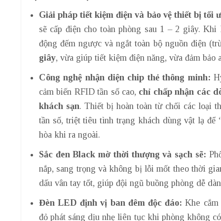
Giải pháp tiết kiệm điện và bảo vệ thiết bị tối 
sẽ cấp điện cho toàn phòng sau 1 – 2 giây. Khi 
động đếm ngược và ngắt toàn bộ nguồn điện (trừ 
giây
, vừa giúp tiết kiệm điện năng, vừa đảm bảo
Công nghệ nhận diện chip thẻ thông minh:
Hy
cảm biến RFID tần số cao,
chỉ chấp nhận các d
khách sạn
. Thiết bị hoàn toàn từ chối các loại t
tần số, triệt tiêu tình trạng khách dùng vật lạ đ
hòa khi ra ngoài.
Sắc đen Black mờ thời thượng và sạch sẽ:
Phố
nắp, sang trọng và không bị lỗi mốt theo thời g
dấu vân tay tốt, giúp đội ngũ buồng phòng dễ dàn
Đèn LED định vị ban đêm độc đáo:
Khe cắm t
đỏ phát sáng dịu nhẹ liên tục khi phòng không có