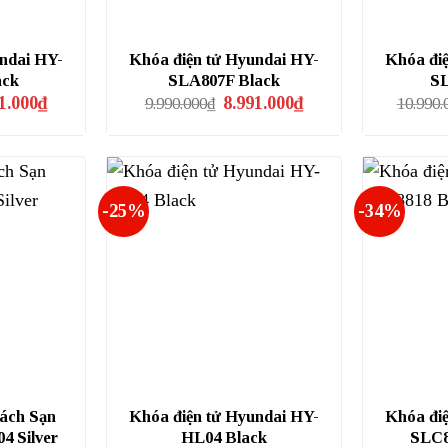
ndai HY-
Khóa điện tử Hyundai HY-
Khóa đi
ack
SLA807F Black
SL
Giá
Giá
Giá
1.000
₫
8.991.000
₫
9.990.000
₫
10.990.
hiện
gốc
hiện
tại
là:
tại
.000₫.
là:
9.990.000₫.
là:
4.491.000₫.
8.991.000₫.
-25%
-34%
ách Sạn
Khóa điện tử Hyundai HY-
Khóa đi
4 Silver
HL04 Black
SLC