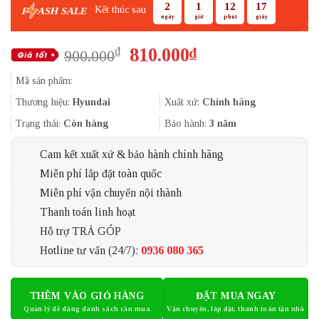
2
1
12
16
Kết thúc sau
F
ASH SALE
ngày
giờ
phút
giây
Giá
Giá
810.000
₫
₫
900.000
gốc
hiện
Mã sản phẩm:
là:
tại
900.000₫.
là:
Thương hiệu:
Hyundai
Xuất xứ:
Chính hãng
810.000₫.
Trạng thái:
Còn hàng
Bảo hành:
3 năm
Cam kết xuất xứ & bảo hành chính hãng
Miễn phí lắp đặt toàn quốc
Miễn phí vận chuyển nội thành
Thanh toán linh hoạt
Hỗ trợ TRẢ GÓP
Hotline tư vấn (24/7):
0936 080 365
THÊM VÀO GIỎ HÀNG
ĐẶT MUA NGAY