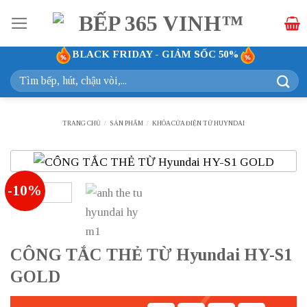
Bỏ
qua
nội
BLACK FRIDAY - GIẢM SỐC 50%
dung
Tìm
kiếm:
TRANG CHỦ
/
SẢN PHẨM
/
KHÓA CỬA ĐIỆN TỬ HUYNDAI
-10%
CÔNG TẮC THẺ TỪ Hyundai HY-S1
GOLD