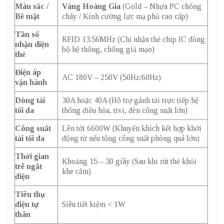
Màu sắc /
Vàng Hoàng Gia
(Gold – Nhựa PC chống
Bề mặt
cháy / Kính cường lực mạ phủ cao cấp)
Tần số
RFID 13.56MHz (Chỉ nhận thẻ chip IC đồng
nhận diện
bộ hệ thống, chống giả mạo)
thẻ
Điện áp
AC 180V – 250V (50Hz/60Hz)
vận hành
Dòng tải
30A hoặc 40A (Hỗ trợ gánh tải trực tiếp hệ
tối đa
thống điều hòa, tivi, đèn công suất lớn)
Công suất
Lên tới 6600W (Khuyến khích kết hợp khởi
tải tối đa
động từ nếu tổng công suất phòng quá lớn)
Thời gian
Khoảng 15 – 30 giây (Sau khi rút thẻ khỏi
trễ ngắt
khe cắm)
điện
Tiêu thụ
điện tự
Siêu tiết kiệm < 1W
thân