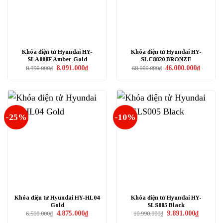
Khóa điện tử Hyundai HY-
Khóa điện tử Hyundai HY-
SLA808F Amber Gold
SLC8820 BRONZE
Giá
Giá
Giá
Giá
8.091.000
₫
46.000.000
₫
8.990.000
₫
68.000.000
₫
gốc
hiện
gốc
hiện
là:
tại
là:
tại
8.990.000₫.
là:
68.000.000₫.
là:
8.091.000₫.
46.000.0
-25%
-10%
Khóa điện tử Hyundai HY-HL04
Khóa điện tử Hyundai HY-
Gold
SLS005 Black
Giá
Giá
Giá
Giá
4.875.000
₫
9.891.000
₫
6.500.000
₫
10.990.000
₫
gốc
hiện
gốc
hiện