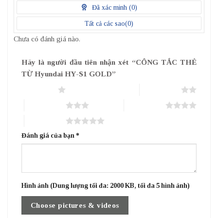
điểm
Đã xác minh (
0
)
Tất cả các sao(
0
)
Chưa có đánh giá nào.
Hãy là người đầu tiên nhận xét “CÔNG TẮC THẺ
TỪ Hyundai HY-S1 GOLD”
1 trên 5 sao
2 trên 5 sao
3 trên 5 sao
4 trên 5 sao
5 trên 5 sao
Đánh giá của bạn
*
Hình ảnh (Dung lượng tối đa: 2000 KB, tối đa 5 hình ảnh)
Choose pictures & videos