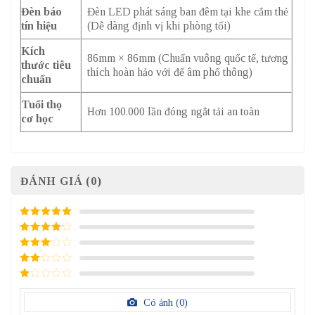
Đèn báo
Đèn LED phát sáng ban đêm tại khe cắm thẻ
tín hiệu
(Dễ dàng định vị khi phòng tối)
Kích
86mm × 86mm (Chuẩn vuông quốc tế, tương
thước tiêu
thích hoàn hảo với đế âm phổ thông)
chuẩn
Tuổi thọ
Hơn 100.000 lần đóng ngắt tải an toàn
cơ học
ĐÁNH GIÁ (0)
5
/ 5 điểm
4
/ 5
điểm
3
/ 5
điểm
2
/
5
1
điểm
/
Có ảnh (
0
)
5