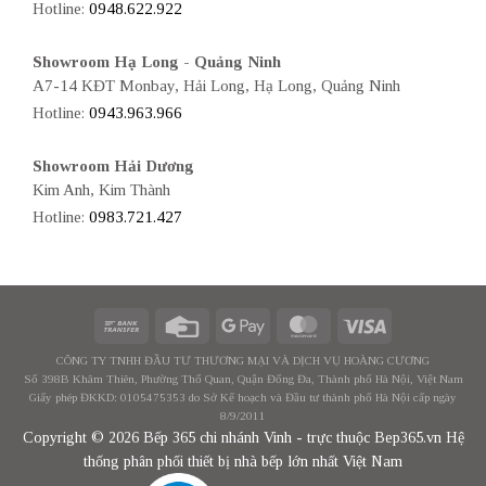
Hotline:
0948.622.922
Showroom Hạ Long - Quảng Ninh
A7-14 KĐT Monbay, Hải Long, Hạ Long, Quảng Ninh
Hotline:
0943.963.966
Showroom Hải Dương
Kim Anh, Kim Thành
Hotline:
0983.721.427
CÔNG TY TNHH ĐẦU TƯ THƯƠNG MẠI VÀ DỊCH VỤ HOÀNG CƯƠNG
Số 398B Khâm Thiên, Phường Thổ Quan, Quận Đống Đa, Thành phố Hà Nội, Việt Nam
Giấy phép ĐKKD: 0105475353 do Sở Kế hoạch và Đầu tư thành phố Hà Nội cấp ngày
8/9/2011
Copyright © 2026 Bếp 365 chi nhánh Vinh - trực thuộc Bep365.vn Hệ
thống phân phối thiết bị nhà bếp lớn nhất Việt Nam