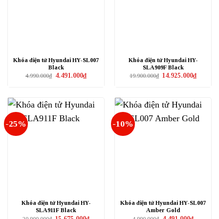
Khóa điện tử Hyundai HY-SL007
Khóa điện tử Hyundai HY-
Black
SLA909F Black
Giá
Giá
Giá
Giá
4.491.000
₫
14.925.000
₫
4.990.000
₫
19.900.000
₫
gốc
hiện
gốc
hiện
là:
tại
là:
tại
4.990.000₫.
là:
19.900.000₫.
là:
4.491.000₫.
14.925.0
-25%
-10%
Khóa điện tử Hyundai HY-
Khóa điện tử Hyundai HY-SL007
SLA911F Black
Amber Gold
Giá
Giá
Giá
Giá
15.675.000
₫
4.491.000
₫
20.900.000
₫
4.990.000
₫