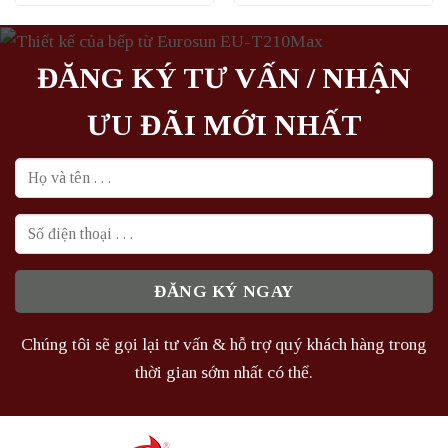
là:
tại
là:
tại
6.500.000₫.
là:
10.990.000₫.
là:
4.875.000₫.
9.891.000
ĐĂNG KÝ TƯ VẤN / NHẬN
ƯU ĐÃI MỚI NHẤT
Chúng tôi sẽ gọi lại tư vấn & hỗ trợ quý khách hàng trong
thời gian sớm nhất có thể.