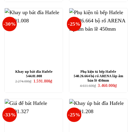
là:
tại
là:
tại
2.038.000₫.
là:
2.174.000₫.
là:
1.360.000₫.
1.450.000₫
-30%
-25%
Khay up bát đĩa Hafele
Phụ kiện tủ bếp Hafele
544.01.008
540.26.664 bộ rổ ARENA lắp âm
bản lề 450mm
Giá
Giá
1.591.800
₫
2.274.000
₫
gốc
hiện
Giá
Giá
3.460.000
₫
4.611.600
₫
là:
tại
gốc
hiện
2.274.000₫.
là:
là:
tại
1.591.800₫.
4.611.600₫.
là:
3.460.000₫
-33%
-25%