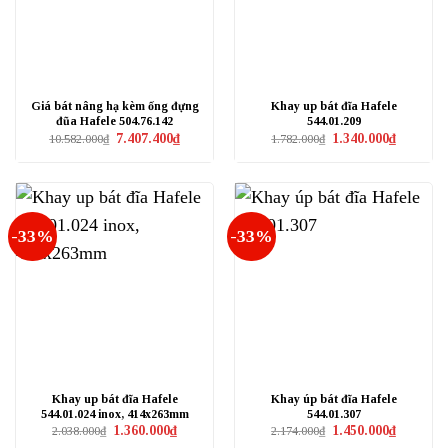
Giá bát nâng hạ kèm ống đựng
Khay up bát đĩa Hafele
đũa Hafele 504.76.142
544.01.209
Giá
Giá
Giá
Giá
7.407.400
₫
1.340.000
₫
10.582.000
₫
1.782.000
₫
gốc
hiện
gốc
hiện
là:
tại
là:
tại
10.582.000₫.
là:
1.782.000₫.
là:
7.407.400₫.
1.340.000₫
-33%
-33%
Khay up bát đĩa Hafele
Khay úp bát đĩa Hafele
544.01.024 inox, 414x263mm
544.01.307
Giá
Giá
Giá
Giá
1.360.000
₫
1.450.000
₫
2.038.000
₫
2.174.000
₫
gốc
hiện
gốc
hiện