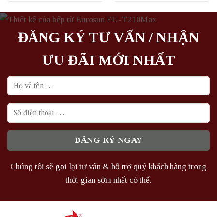
là:
tại
là:
tại
2.174.000₫.
là:
1.419.000₫.
là:
1.450.000₫.
1.070.000₫
ĐĂNG KÝ TƯ VẤN / NHẬN
ƯU ĐÃI MỚI NHẤT
Chúng tôi sẽ gọi lại tư vấn & hỗ trợ quý khách hàng trong
thời gian sớm nhất có thể.