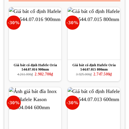
-30%
-30%
Giá bát cố định Hafele Oria
Giá bát cố định Hafele Oria
544.07.016 900mm
544.07.015 800mm
Giá
Giá
Giá
Giá
2.982.700
₫
2.747.500
₫
4.261.000
₫
3.925.000
₫
gốc
hiện
gốc
hiện
là:
tại
là:
tại
4.261.000₫.
là:
3.925.000₫.
là:
2.982.700₫.
2.747.500₫.
-30%
-30%