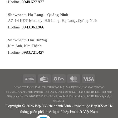
Hotline:
0948.622.922
Showroom Hạ Long - Quảng Ninh
A7-14 KĐT Monbay, Hải Long, Hạ Long, Quảng Ninh
Hotline:
0943.963.966
Showroom Hải Dương
Kim Anh, Kim Thành
Hotline:
0983.721.427
CÔNG TY TNHH ĐẦU TƯ THƯƠNG MẠI VÀ DỊCH VỤ HOÀNG CƯƠNG
Số 398B Khâm Thiên, Phường Thổ Quan, Quận Đống Đa, Thành phố Hà Nội, Việt Nam
Giấy phép ĐKKD: 0105475353 do Sở Kế hoạch và Đầu tư thành phố Hà Nội cấp ngày
8/9/2011
Copyright © 2026 Bếp 365 chi nhánh Vinh - trực thuộc Bep365.vn Hệ
thống phân phối thiết bị nhà bếp lớn nhất Việt Nam