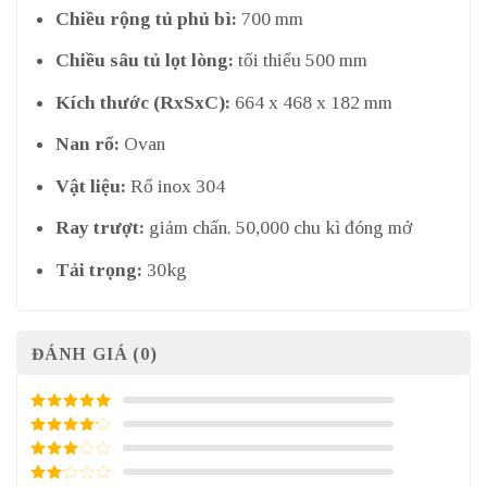
Chiều rộng tủ phủ bì:
700 mm
Chiều sâu tủ lọt lòng:
tối thiểu 500 mm
Kích thước (RxSxC):
664 x 468 x 182 mm
Nan rổ:
Ovan
Vật liệu:
Rổ inox 304
Ray trượt:
giảm chấn. 50,000 chu kì đóng mở
Tải trọng:
30kg
ĐÁNH GIÁ (0)
5
/ 5 điểm
4
/ 5
điểm
3
/ 5
điểm