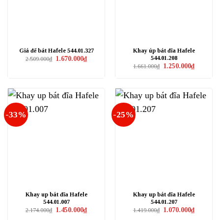
Giá để bát Hafele 544.01.327
Khay úp bát đĩa Hafele
544.01.208
Giá
Giá
1.670.000
₫
2.509.000
₫
gốc
hiện
Giá
Giá
1.250.000
₫
1.661.000
₫
là:
tại
gốc
hiện
2.509.000₫.
là:
là:
tại
1.670.000₫.
1.661.000₫.
là:
1.250.000₫
-33%
-25%
Khay up bát đĩa Hafele
Khay up bát đĩa Hafele
544.01.007
544.01.207
Giá
Giá
Giá
Giá
1.450.000
₫
1.070.000
₫
2.174.000
₫
1.419.000
₫
gốc
hiện
gốc
hiện