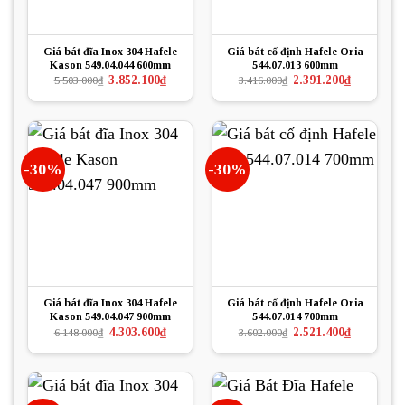
Giá bát đĩa Inox 304 Hafele
Giá bát cố định Hafele Oria
Kason 549.04.044 600mm
544.07.013 600mm
Giá
Giá
Giá
Giá
3.852.100
₫
2.391.200
₫
5.503.000
₫
3.416.000
₫
gốc
hiện
gốc
hiện
là:
tại
là:
tại
5.503.000₫.
là:
3.416.000₫.
là:
3.852.100₫.
2.391.200₫.
-30%
-30%
Giá bát đĩa Inox 304 Hafele
Giá bát cố định Hafele Oria
Kason 549.04.047 900mm
544.07.014 700mm
Giá
Giá
Giá
Giá
4.303.600
₫
2.521.400
₫
6.148.000
₫
3.602.000
₫
gốc
hiện
gốc
hiện
là:
tại
là:
tại
6.148.000₫.
là:
3.602.000₫.
là:
4.303.600₫.
2.521.400₫.