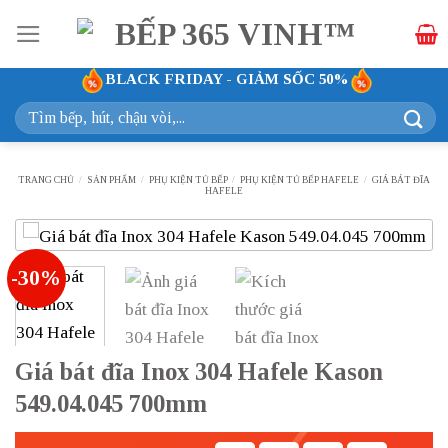
Bỏ
qua
nội
BLACK FRIDAY - GIẢM SỐC 50%
dung
Tìm
kiếm:
TRANG CHỦ
/
SẢN PHẨM
/
PHỤ KIỆN TỦ BẾP
/
PHỤ KIỆN TỦ BẾP HAFELE
/
GIÁ BÁT ĐĨA
HAFELE
-30%
Giá bát đĩa Inox 304 Hafele Kason
549.04.045 700mm