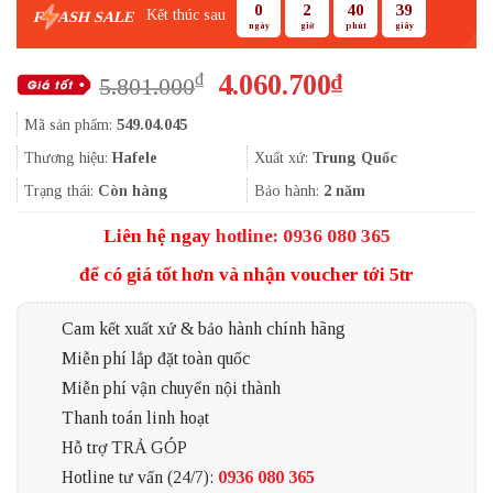
0
2
40
39
Kết thúc sau
F
ASH SALE
ngày
giờ
phút
giây
Giá
Giá
4.060.700
₫
₫
5.801.000
gốc
hiện
Mã sản phẩm:
549.04.045
là:
tại
5.801.000₫.
là:
Thương hiệu:
Hafele
Xuất xứ:
Trung Quốc
4.060.700₫.
Trạng thái:
Còn hàng
Bảo hành:
2 năm
Liên hệ ngay
hotline: 0936 080 365
để có giá tốt hơn và nhận voucher tới 5tr
Cam kết xuất xứ & bảo hành chính hãng
Miễn phí lắp đặt toàn quốc
Miễn phí vận chuyển nội thành
Thanh toán linh hoạt
Hỗ trợ TRẢ GÓP
Hotline tư vấn (24/7):
0936 080 365