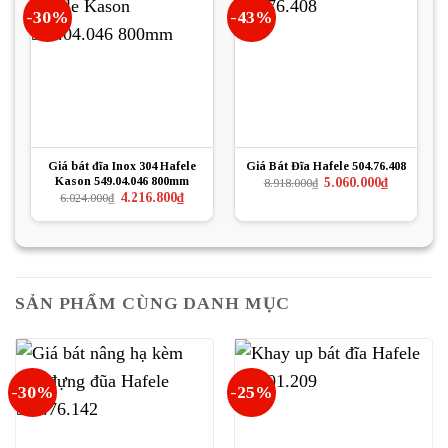
-30%
-43%
Giá bát đĩa Inox 304 Hafele
Giá Bát Đĩa Hafele 504.76.408
Kason 549.04.046 800mm
Giá
Giá
5.060.000
₫
8.918.000
₫
gốc
hiện
Giá
Giá
4.216.800
₫
6.024.000
₫
là:
tại
gốc
hiện
8.918.000₫.
là:
là:
tại
5.060.000₫.
6.024.000₫.
là:
4.216.800₫.
SẢN PHẨM CÙNG DANH MỤC
-30%
-25%