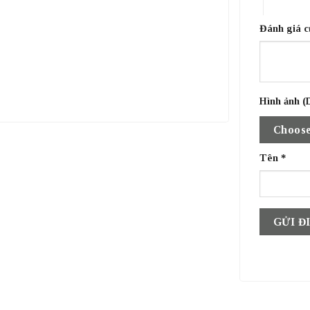
4 trên 5 
Đánh giá 
Hình ảnh (D
Choose
Tên
*