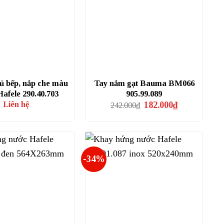
tủ bếp, nắp che màu
Tay nắm gạt Bauma BM066
afele 290.40.703
905.99.089
Giá
Giá
Liên hệ
182.000
₫
242.000
₫
gốc
hiện
là:
tại
242.000₫.
là:
182.000₫.
-34%