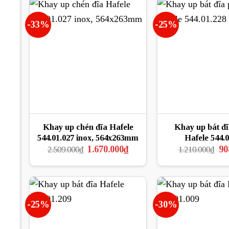
1.510.000₫.
-33%
-25%
Khay up chén đĩa Hafele
Khay up bát đ
544.01.027 inox, 564x263mm
Hafele 544.0
Giá
Giá
Gi
1.670.000
₫
90
2.509.000
₫
1.210.000
₫
gốc
hiện
gố
là:
tại
là:
2.509.000₫.
là:
1.2
1.670.000₫.
-25%
-30%