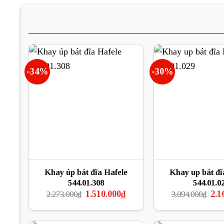
-34%
-30%
Khay úp bát đĩa Hafele
Khay up bát đĩ
544.01.308
544.01.0
Giá
Giá
Giá
1.510.000
₫
2.1
2.273.000
₫
3.094.000
₫
gốc
hiện
gốc
là:
tại
là:
2.273.000₫.
là:
3.09