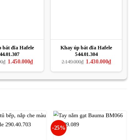
 bát đĩa Hafele
Khay úp bát đĩa Hafele
44.01.307
544.01.304
Giá
Giá
Giá
Giá
1.450.000
₫
1.430.000
₫
00
₫
2.149.000
₫
gốc
hiện
gốc
hiện
là:
tại
là:
tại
2.174.000₫.
là:
2.149.000₫.
là:
1.450.000₫.
1.430.000₫.
-25%