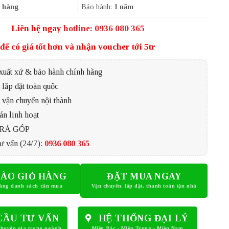
1.591.800₫.
 hàng
Bảo hành:
1 năm
Liên hệ ngay
hotline: 0936 080 365
để có giá tốt hơn và nhận voucher tới 5tr
xuất xứ & bảo hành chính hãng
lắp đặt toàn quốc
 vận chuyển nội thành
án linh hoạt
TRẢ GÓP
ư vấn (24/7):
0936 080 365
ÀO GIỎ HÀNG
ĐẶT MUA NGAY
CẦU TƯ VẤN
HỆ THỐNG ĐẠI LÝ