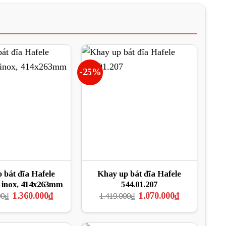
-25%
 bát đĩa Hafele
Khay up bát đĩa Hafele
4 inox, 414x263mm
544.01.207
Giá
Giá
Giá
Giá
1.360.000
₫
1.070.000
₫
00
₫
1.419.000
₫
gốc
hiện
gốc
hiện
là:
tại
là:
tại
2.038.000₫.
là:
1.419.000₫.
là: