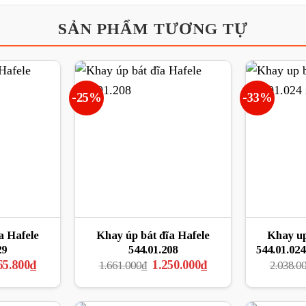
SẢN PHẨM TƯƠNG TỰ
-25%
-33%
a Hafele
Khay úp bát đĩa Hafele
Khay up
29
544.01.208
544.01.02
Giá
Giá
Giá
65.800
₫
1.250.000
₫
1.661.000
₫
2.038.0
hiện
gốc
hiện
tại
là:
tại
4.000₫.
là:
1.661.000₫.
là: