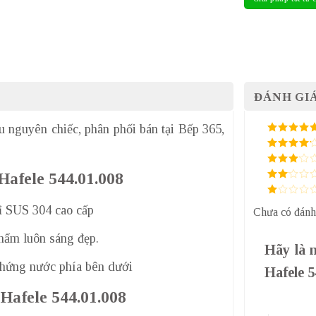
ĐÁNH GIÁ
u nguyên chiếc, phân phối bán tại Bếp 365,
5
/ 5 điểm
4
/ 5
điểm
3
/ 5
Hafele 544.01.008
điểm
2
/
5
1
ỉ SUS 304 cao cấp
điểm
Chưa có đánh
/
5
điểm
hẩm luôn sáng đẹp.
Hãy là 
 hứng nước phía bên dưới
Hafele 
 Hafele 544.01.008
1 trên 5 sa