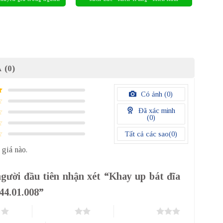
 (0)
Có ảnh (
0
)
Đã xác minh
(
0
)
Tất cả các sao(
0
)
 giá nào.
người đầu tiên nhận xét “Khay up bát đĩa
544.01.008”
o
2 trên 5 sao
3 trên 5 sao