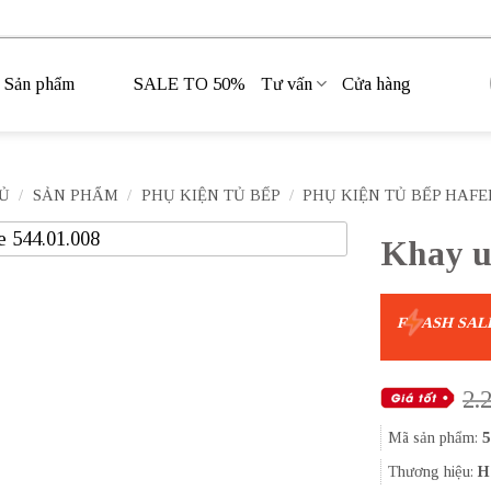
Sản phẩm
SALE TO 50%
Tư vấn
Cửa hàng
Ủ
/
SẢN PHẨM
/
PHỤ KIỆN TỦ BẾP
/
PHỤ KIỆN TỦ BẾP HAFE
Khay up
F
ASH SAL
2.
Mã sản phẩm:
5
Thương hiệu:
H