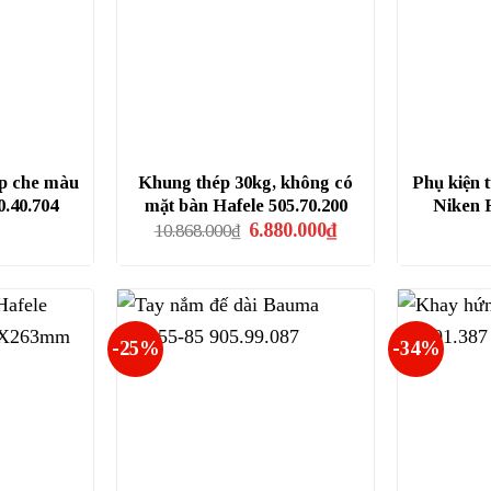
ắp che màu
Khung thép 30kg, không có
Phụ kiện 
0.40.704
mặt bàn Hafele 505.70.200
Niken H
Giá
Giá
6.880.000
₫
10.868.000
₫
gốc
hiện
là:
tại
10.868.000₫.
là:
6.880.000₫.
-25%
-34%