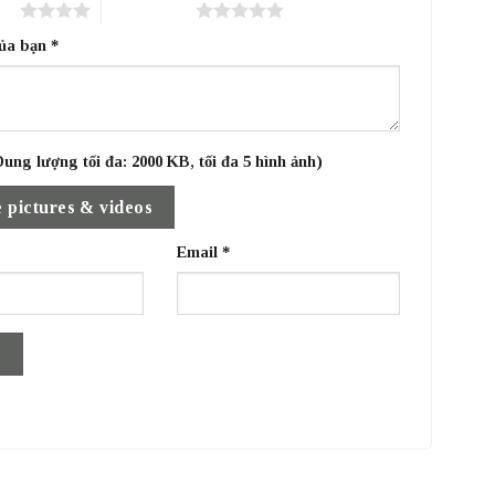
sao
5 trên 5 sao
của bạn
*
ung lượng tối đa: 2000 KB, tối đa 5 hình ảnh)
 pictures & videos
Email
*