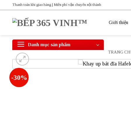
Bỏ
Thanh toán khi giao hàng | Miễn phí vận chuyển nội thành
qua
nội
Giới thiệu
dung
Danh mục sản phẩm
TRANG CH
-30%