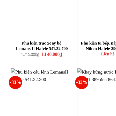
Phụ kiện trục xoay bộ
Phụ kiện tủ bếp, n
Lemans II Hafele 541.32.700
Niken Hafele 29
Giá
Giá
Liên hệ
1.140.000
₫
1.715.000
₫
gốc
hiện
là:
tại
1.715.000₫.
là:
1.140.000₫.
-33%
-33%