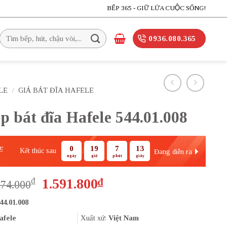
BẾP 365 - GIỮ LỬA CUỘC SỐNG!
Tìm
0936.080.365
kiếm:
LE
/
GIÁ BÁT ĐĨA HAFELE
 bát đĩa Hafele 544.01.008
0
19
7
12
E
Kết thúc sau
Đang diễn ra
ngày
giờ
phút
giây
Giá
Giá
₫
1.591.800
₫
274.000
gốc
hiện
44.01.008
là:
tại
2.274.000₫.
là:
afele
Xuất xứ:
Việt Nam