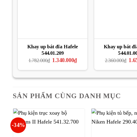
Khay up bát đĩa Hafele
Khay up bát đĩ
544.01.209
544.01.0
Giá
Giá
Giá
1.340.000
₫
1.6
1.782.000
₫
2.360.000
₫
gốc
hiện
gốc
là:
tại
là:
1.782.000₫.
là:
2.36
1.340.000₫.
SẢN PHẨM CÙNG DANH MỤC
-34%