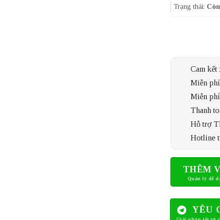
Trạng thái:
Còn
Cam kết 
Miễn phí 
Miễn phí
Thanh to
Hỗ trợ 
Hotline t
THÊM V
YÊU 