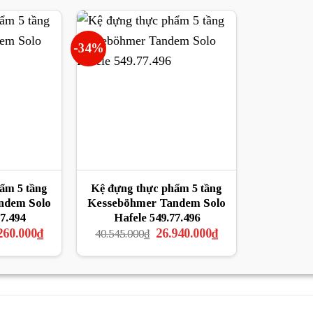
2.296.000₫.
3.503.000₫.
là:
1.960.000₫.
-34%
ẩm 5 tầng
Kệ đựng thực phẩm 5 tầng
ndem Solo
Kesseböhmer Tandem Solo
7.494
Hafele 549.77.496
Giá
Giá
Giá
260.000
₫
26.940.000
₫
40.545.000
₫
hiện
gốc
hiện
tại
là:
tại
15.000₫.
là:
40.545.000₫.
là:
24.260.000₫.
26.940.000₫.