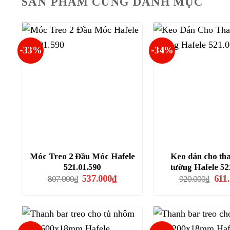
SẢN PHẨM CÙNG DANH MỤC
-33%
-34%
Móc Treo 2 Đầu Móc Hafele
Keo dán cho tha
521.01.590
tường Hafele 52
Giá
Giá
Giá
537.000
₫
611
807.000
₫
920.000
₫
gốc
hiện
gốc
là:
tại
là:
807.000₫.
là:
920.
537.000₫.