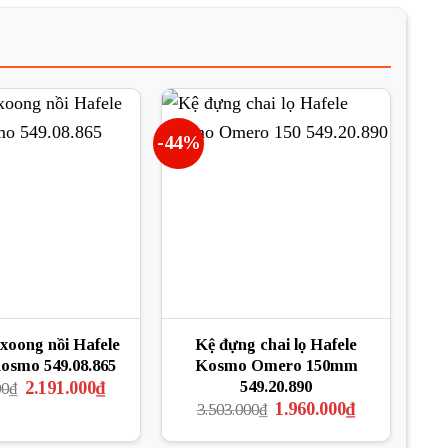
-44%
 xoong nồi Hafele
Kệ đựng chai lọ Hafele
osmo 549.08.865
Kosmo Omero 150mm
Giá
Giá
549.20.890
2.191.000
₫
00
₫
gốc
hiện
Giá
Giá
1.960.000
₫
3.503.000
₫
là:
tại
gốc
hiện
3.130.000₫.
là:
là:
tại