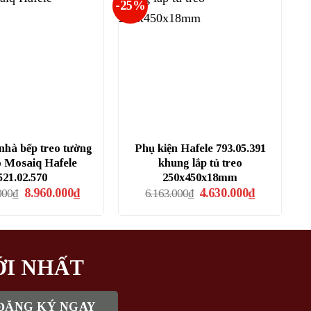
-25%
nhà bếp treo tường
Phụ kiện Hafele 793.05.391
o Mosaiq Hafele
khung lắp tủ treo
521.02.570
250x450x18mm
Giá
Giá
Giá
Giá
8.960.000
₫
4.630.000
₫
000
₫
6.163.000
₫
gốc
hiện
gốc
hiện
là:
tại
là:
tại
11.946.000₫.
là:
6.163.000₫.
là:
8.960.000₫.
4.630.000₫.
ỚI NHẤT