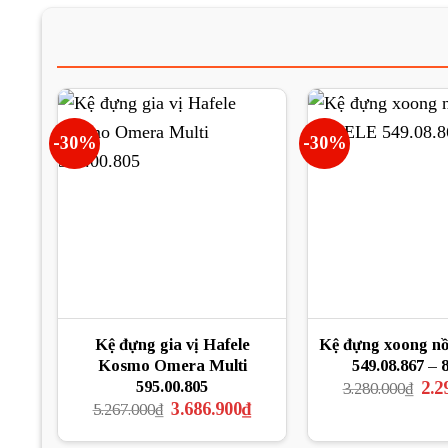
-30%
-30%
Kệ đựng gia vị Hafele
Kệ đựng xoong n
Kosmo Omera Multi
549.08.867 –
Giá
595.00.805
2.2
3.280.000
₫
gốc
Giá
Giá
3.686.900
₫
5.267.000
₫
là:
gốc
hiện
3.28
là:
tại