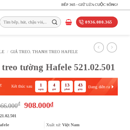
BẾP 365 - GIỮ LỬA CUỘC SỐNG!
Tìm
0936.080.365
kiếm:
LE
/
GIÁ TREO, THANH TREO HAFELE
treo tường Hafele 521.02.501
1
4
13
43
E
Kết thúc sau
Đang diễn ra
ngày
giờ
phút
giây
Giá
Giá
₫
908.000
₫
366.000
gốc
hiện
21.02.501
là:
tại
1.366.000₫.
là:
afele
Xuất xứ:
Việt Nam