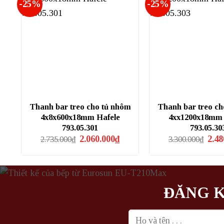
-25%
-25%
Thanh bar treo cho tủ nhôm
Thanh bar treo ch
4x8x600x18mm Hafele
4xx1200x18mm 
793.05.301
793.05.30
Giá
Giá
Giá
2.060.000
₫
2.48
2.735.000
₫
3.300.000
₫
gốc
hiện
gốc
là:
tại
là:
2.735.000₫.
là:
3.300
2.060.000₫.
ĐĂNG K