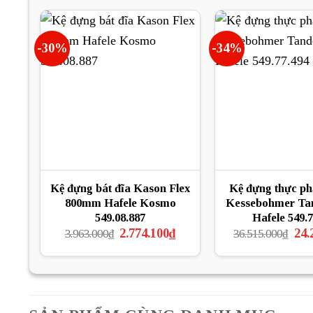
5.267.000₫.
là:
3.686.900₫.
-30%
-34%
Kệ đựng bát đĩa Kason Flex
Kệ đựng thực ph
800mm Hafele Kosmo
Kessebohmer Ta
549.08.887
Hafele 549.7
Giá
Giá
Giá
2.774.100
₫
24.
3.963.000
₫
36.515.000
₫
gốc
hiện
gốc
là:
tại
là:
3.963.000₫.
là:
36.5
2.774.100₫.