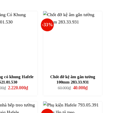
-33%
ng có khung Hafele
Chốt đỡ kệ âm gắn tường
521.01.530
100mm 283.33.931
Giá
Giá
Giá
Giá
2.220.000
₫
40.000
₫
000
₫
60.000
₫
gốc
hiện
gốc
hiện
là:
tại
là:
tại
3.329.000₫.
là:
60.000₫.
là:
2.220.000₫.
40.000₫.