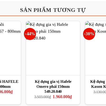
SẢN PHẨM TƯƠNG TỰ
-44%
-30%
ồi HAFELE
Kệ đựng gia vị Hafele
Kệ đựng
 800mm
Omero phải 150mm
Kason K
Giá
549.20.840
96.000
₫
3.130.0
hiện
Giá
Giá
1.960.000
₫
3.503.000
₫
tại
gốc
hiện
0.000₫.
là:
là:
tại