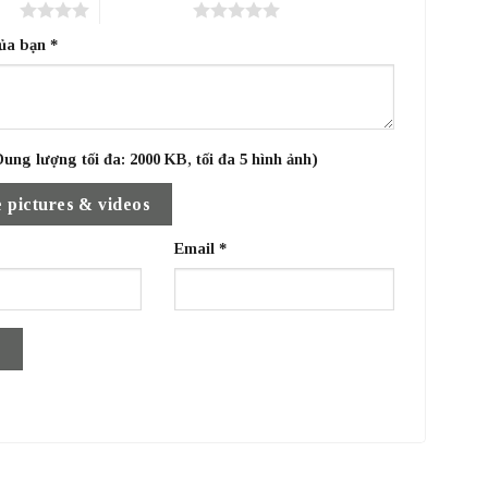
sao
5 trên 5 sao
của bạn
*
ung lượng tối đa: 2000 KB, tối đa 5 hình ảnh)
 pictures & videos
Email
*