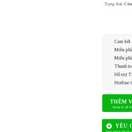
Trạng thái:
Còn
Cam kết 
Miễn phí 
Miễn phí
Thanh to
Hỗ trợ 
Hotline t
THÊM V
YÊU 