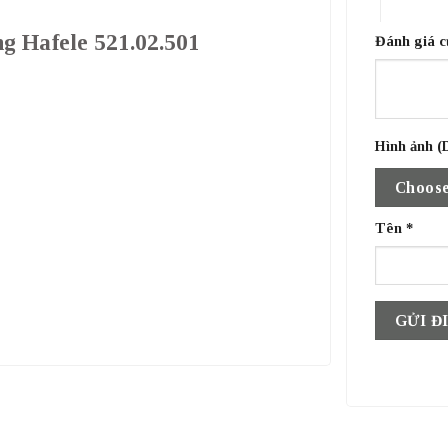
4 trên 5 
ng Hafele 521.02.501
Đánh giá 
Hình ảnh (D
Choose
Tên
*