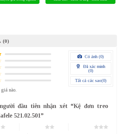
 (0)
Có ảnh (
0
)
Đã xác minh
(
0
)
Tất cả các sao(
0
)
 giá nào.
người đầu tiên nhận xét “Kệ đơn treo
afele 521.02.501”
o
2 trên 5 sao
3 trên 5 sao