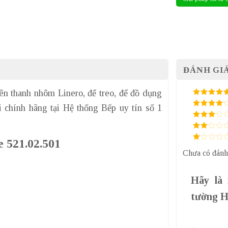
ĐÁNH GIÁ
ên thanh nhôm Linero, để treo, để đồ dụng
5
/ 5 điểm
 chính hãng tại Hệ thống Bếp uy tín số 1
4
/ 5
điểm
3
/ 5
điểm
2
/
e 521.02.501
5
1
điểm
Chưa có đánh
/
5
điểm
Hãy là 
tường H
1 trên 5 sa