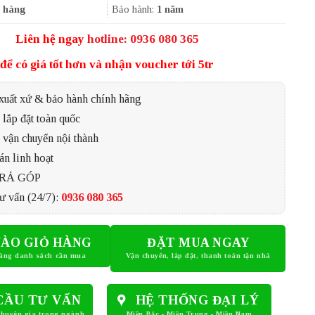
908.000₫.
 hàng
Bảo hành:
1 năm
Liên hệ ngay
hotline: 0936 080 365
để có giá tốt hơn và nhận voucher tới 5tr
xuất xứ & bảo hành chính hãng
lắp đặt toàn quốc
 vận chuyển nội thành
án linh hoạt
TRẢ GÓP
ư vấn (24/7):
0936 080 365
ÀO GIỎ HÀNG
ĐẶT MUA NGAY
CẦU TƯ VẤN
HỆ THỐNG ĐẠI LÝ