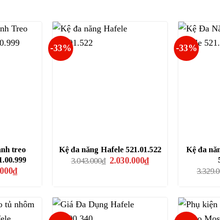
-33%
-33%
nh treo
Kệ đa năng Hafele 521.01.522
Kệ đa nă
Giá
Giá
1.00.999
2.030.000
₫
3.043.000
₫
gốc
hiện
Giá
.000
₫
3.329.
là:
tại
hiện
3.043.000₫.
là:
tại
2.030.000₫.
000₫.
là:
611.000₫.