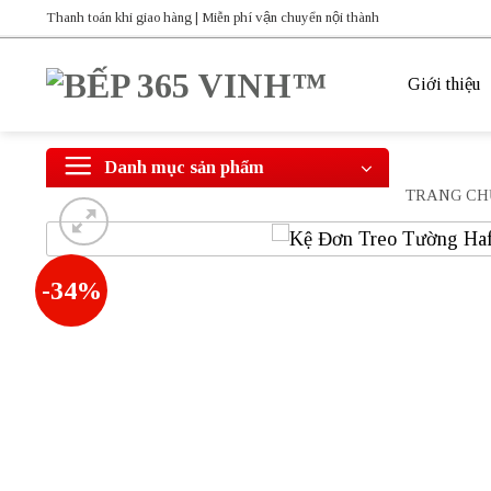
Bỏ
Thanh toán khi giao hàng | Miễn phí vận chuyển nội thành
qua
nội
Giới thiệu
dung
Danh mục sản phẩm
TRANG CH
-34%