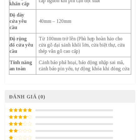
cấp nguồn khi pin cạn đột xuất
khẩn cấp
Độ dày
cửa yêu
40mm – 120mm
cầu
Độ rộng
Từ 100mm trở lên (Phù hợp hoàn hảo cho
đố cửa yêu
cửa gỗ đại sảnh khối lớn, cửa biệt thự, cửa
cầu
thép vân gỗ cao cấp)
Tính năng
Cảnh báo phá hoại, báo động nhập sai mã,
an toàn
cảnh báo pin yếu, tự động khóa khi đóng cửa
ĐÁNH GIÁ (0)
5
/ 5 điểm
4
/ 5
điểm
3
/ 5
điểm
2
/