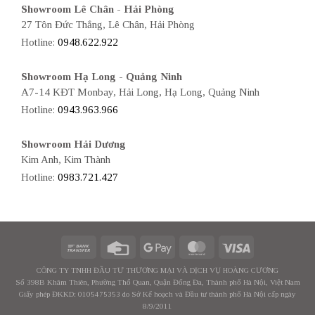
Showroom Lê Chân - Hải Phòng
27 Tôn Đức Thắng, Lê Chân, Hải Phòng
Hotline:
0948.622.922
Showroom Hạ Long - Quảng Ninh
A7-14 KĐT Monbay, Hải Long, Hạ Long, Quảng Ninh
Hotline:
0943.963.966
Showroom Hải Dương
Kim Anh, Kim Thành
Hotline:
0983.721.427
CÔNG TY TNHH ĐẦU TƯ THƯƠNG MẠI VÀ DỊCH VỤ HOÀNG CƯƠNG
Số 398B Khâm Thiên, Phường Thổ Quan, Quận Đống Đa, Thành phố Hà Nội, Việt Nam
Giấy phép ĐKKD: 0105475353 do Sở Kế hoạch và Đầu tư thành phố Hà Nội cấp ngày
8/9/2011