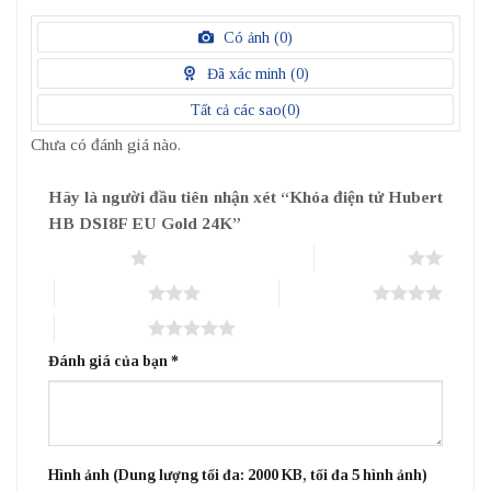
5
1
điểm
/
Có ảnh (
0
)
5
điểm
Đã xác minh (
0
)
Tất cả các sao(
0
)
Chưa có đánh giá nào.
Hãy là người đầu tiên nhận xét “Khóa điện tử Hubert
HB DSI8F EU Gold 24K”
1 trên 5 sao
2 trên 5 sao
3 trên 5 sao
4 trên 5 sao
5 trên 5 sao
Đánh giá của bạn
*
Hình ảnh (Dung lượng tối đa: 2000 KB, tối đa 5 hình ảnh)