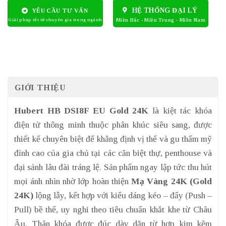
HỆ THỐNG ĐẠI LÝ
YÊU CẦU TƯ VẤN
GIỚI THIỆU
Hubert HB DSI8F EU Gold 24K
là kiệt tác khóa
điện tử thông minh thuộc phân khúc siêu sang, được
thiết kế chuyên biệt để khẳng định vị thế và gu thẩm mỹ
đỉnh cao của gia chủ tại các căn biệt thự, penthouse và
đại sảnh lâu đài tráng lệ. Sản phẩm ngay lập tức thu hút
mọi ánh nhìn nhờ lớp hoàn thiện
Mạ Vàng 24K (Gold
24K)
lộng lẫy, kết hợp với kiểu dáng kéo – đẩy (Push –
Pull) bề thế, uy nghi theo tiêu chuẩn khắt khe từ Châu
Âu. Thân khóa được đúc dày dặn từ hợp kim kẽm