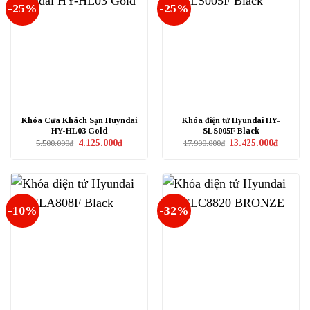
-25%
-25%
Khóa Cửa Khách Sạn Huyndai
Khóa điện tử Hyundai HY-
HY-HL03 Gold
SLS005F Black
Giá
Giá
Giá
Giá
4.125.000
₫
13.425.000
₫
5.500.000
₫
17.900.000
₫
gốc
hiện
gốc
hiện
là:
tại
là:
tại
5.500.000₫.
là:
17.900.000₫.
là:
4.125.000₫.
13.425.0
-10%
-32%