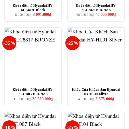
Khóa điện tử Hyundai HY-
Khóa điện tử Hyundai HY-
SLA808F Black
SLC8820 BRONZE
Giá
Giá
Giá
Giá
8.091.000
₫
46.000.000
₫
8.990.000
₫
68.000.000
₫
gốc
hiện
gốc
hiện
là:
tại
là:
tại
8.990.000₫.
là:
68.000.000₫.
là:
8.091.000₫.
46.000.0
-35%
-25%
Khóa điện tử Hyundai HY-
Khóa Cửa Khách Sạn Hyundai
SLC8817 BRONZE
HY-HL01 Silver
Giá
Giá
Giá
Giá
20.250.000
₫
3.375.000
₫
31.000.000
₫
4.500.000
₫
gốc
hiện
gốc
hiện
là:
tại
là:
tại
31.000.000₫.
là:
4.500.000₫.
là:
20.250.000₫.
3.375.000₫
-10%
-25%