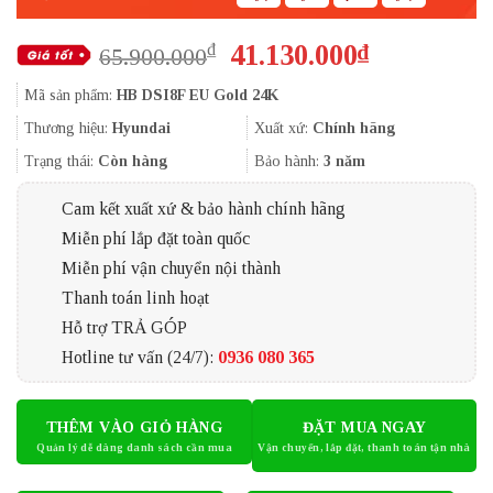
Giá
Giá
41.130.000
₫
₫
65.900.000
gốc
hiện
Mã sản phẩm:
HB DSI8F EU Gold 24K
là:
tại
65.900.000₫.
là:
Thương hiệu:
Hyundai
Xuất xứ:
Chính hãng
41.130.000
Trạng thái:
Còn hàng
Bảo hành:
3 năm
Cam kết xuất xứ & bảo hành chính hãng
Miễn phí lắp đặt toàn quốc
Miễn phí vận chuyển nội thành
Thanh toán linh hoạt
Hỗ trợ TRẢ GÓP
Hotline tư vấn (24/7):
0936 080 365
THÊM VÀO GIỎ HÀNG
ĐẶT MUA NGAY