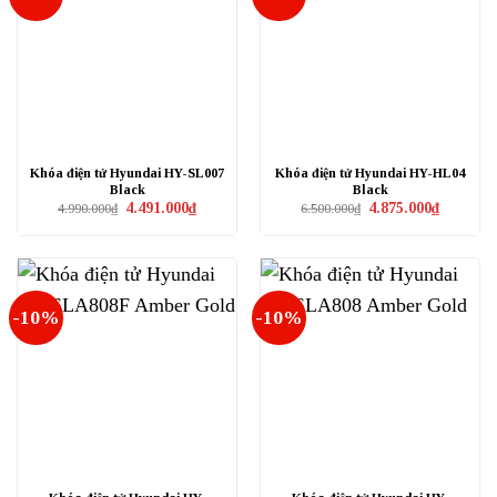
Khóa điện tử Hyundai HY-SL007
Khóa điện tử Hyundai HY-HL04
Black
Black
Giá
Giá
Giá
Giá
4.491.000
₫
4.875.000
₫
4.990.000
₫
6.500.000
₫
gốc
hiện
gốc
hiện
là:
tại
là:
tại
4.990.000₫.
là:
6.500.000₫.
là:
4.491.000₫.
4.875.000₫
-10%
-10%