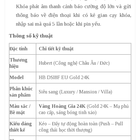
Khóa phát âm thanh cảnh báo cường độ lớn và gửi
thông báo về điện thoại khi có kẻ gian cạy khóa,
nhập sai mã quá 5 lần hoặc khi pin yếu.
Thông số kỹ thuật
Đặc tính
Chi tiết kỹ thuật
Thương
Hubert (Công nghệ Châu Âu / Đức)
hiệu
Model
HB DSI8F EU Gold 24K
Phân khúc
Siêu sang (Luxury / Mansion / Villa)
sản phẩm
Màu sắc /
Vàng Hoàng Gia 24K
(Gold 24K – Mạ phủ
Bề mặt
cao cấp, sáng bóng tinh xảo)
Kiểu dáng
Kéo – Đẩy tự động hoàn toàn (Push – Pull
thiết kế
công thái học thời thượng)