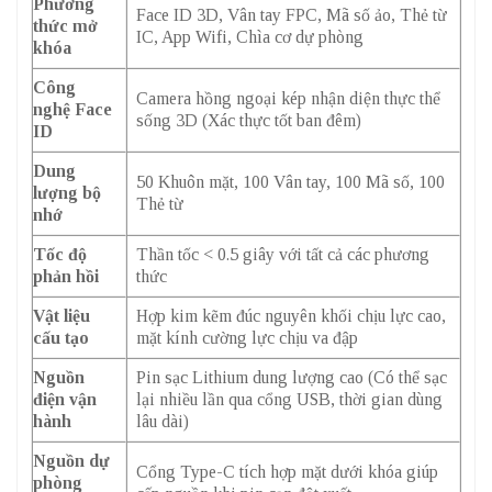
Phương
Face ID 3D, Vân tay FPC, Mã số ảo, Thẻ từ
thức mở
IC, App Wifi, Chìa cơ dự phòng
khóa
Công
Camera hồng ngoại kép nhận diện thực thể
nghệ Face
sống 3D (Xác thực tốt ban đêm)
ID
Dung
50 Khuôn mặt, 100 Vân tay, 100 Mã số, 100
lượng bộ
Thẻ từ
nhớ
Tốc độ
Thần tốc < 0.5 giây với tất cả các phương
phản hồi
thức
Vật liệu
Hợp kim kẽm đúc nguyên khối chịu lực cao,
cấu tạo
mặt kính cường lực chịu va đập
Nguồn
Pin sạc Lithium dung lượng cao (Có thể sạc
điện vận
lại nhiều lần qua cổng USB, thời gian dùng
hành
lâu dài)
Nguồn dự
Cổng Type-C tích hợp mặt dưới khóa giúp
phòng