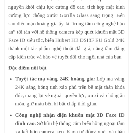
nguyên khối chịu lực cường độ cao, tích hợp mặt kính
cường lực chống xước Gorilla Glass sang trọng. Bên
sau diện mạo hoàng gia ấy là “trung tâm công nghệ bảo
an” tối tân với hệ thống camera kép quét khuôn mặt 3D
Face ID siêu tốc, biến Hubert HB DSI8F EU Gold 24K
thành một tác phẩm nghệ thuật đắt giá, nâng tầm đẳng
cấp kiến trúc và bảo vệ tuyệt đối cho ngôi nhà của bạn.
Đặc điểm nổi bật
Tuyệt tác mạ vàng 24K hoàng gia:
Lớp mạ vàng
24K sáng bóng tinh xảo phủ trên bề mặt thân khóa
đúc, mang lại vẻ ngoài quyền lực, xa xỉ và chống ăn
mòn, giữ màu bền bỉ bất chấp thời gian.
Công nghệ nhận diện khuôn mặt 3D Face ID
đỉnh cao:
Sở hữu hệ thống cảm biến hồng ngoại tầm
xa kết hợp camera kép. Khóa tự động quét và nhận