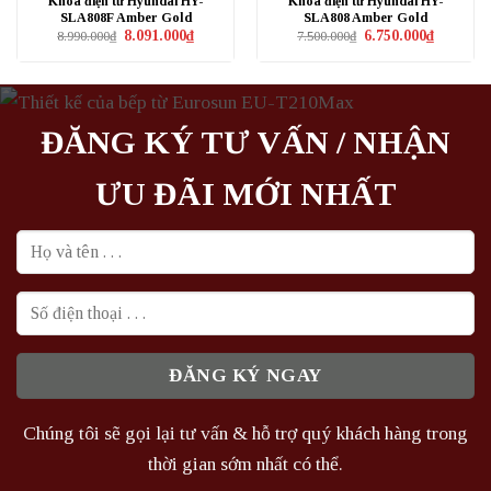
Khóa điện tử Hyundai HY-
Khóa điện tử Hyundai HY-
SLA808F Amber Gold
SLA808 Amber Gold
Giá
Giá
Giá
Giá
8.091.000
₫
6.750.000
₫
8.990.000
₫
7.500.000
₫
gốc
hiện
gốc
hiện
là:
tại
là:
tại
8.990.000₫.
là:
7.500.000₫.
là:
8.091.000₫.
6.750.000₫
ĐĂNG KÝ TƯ VẤN / NHẬN
ƯU ĐÃI MỚI NHẤT
Chúng tôi sẽ gọi lại tư vấn & hỗ trợ quý khách hàng trong
thời gian sớm nhất có thể.