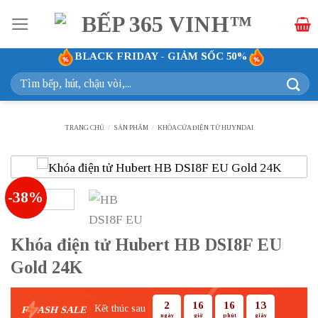
Bỏ
qua
nội
BLACK FRIDAY - GIẢM SỐC 50%
dung
Tìm
kiếm:
TRANG CHỦ
/
SẢN PHẨM
/
KHÓA CỬA ĐIỆN TỬ HUYNDAI
-38%
Khóa điện tử Hubert HB DSI8F EU
Gold 24K
2
16
16
12
Kết thúc sau
F
ASH SALE
ngày
giờ
phút
giây