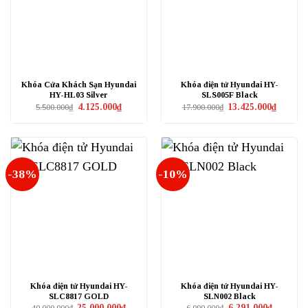
Khóa Cửa Khách Sạn Hyundai
Khóa điện tử Hyundai HY-
HY-HL03 Silver
SLS005F Black
Giá
Giá
Giá
Giá
4.125.000
₫
13.425.000
₫
5.500.000
₫
17.900.000
₫
gốc
hiện
gốc
hiện
là:
tại
là:
tại
5.500.000₫.
là:
17.900.000₫.
là:
4.125.000₫.
13.425.0
-38%
-10%
Khóa điện tử Hyundai HY-
Khóa điện tử Hyundai HY-
SLC8817 GOLD
SLN002 Black
Giá
Giá
Giá
Giá
25.000.000
₫
6.291.000
₫