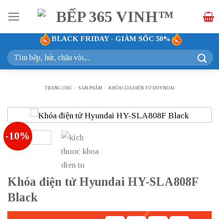
Bỏ
qua
nội
BLACK FRIDAY - GIẢM SỐC 50%
dung
Tìm
kiếm:
TRANG CHỦ
/
SẢN PHẨM
/
KHÓA CỬA ĐIỆN TỬ HUYNDAI
-10%
Khóa điện tử Hyundai HY-SLA808F
Black