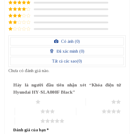
5
/ 5 điểm
4
/ 5
điểm
3
/ 5
điểm
2
/
5
1
điểm
/
Có ảnh (
0
)
5
điểm
Đã xác minh (
0
)
Tất cả các sao(
0
)
Chưa có đánh giá nào.
Hãy là người đầu tiên nhận xét “Khóa điện tử
Hyundai HY-SLA808F Black”
1 trên 5 sao
2 trên 5 sao
3 trên 5 sao
4 trên 5 sao
5 trên 5 sao
Đánh giá của bạn
*