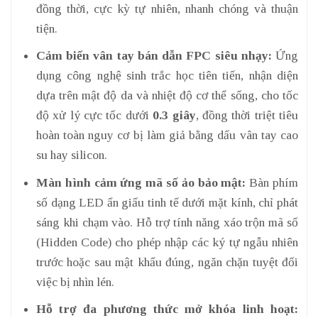
đồng thời, cực kỳ tự nhiên, nhanh chóng và thuận
tiện.
Cảm biến vân tay bán dẫn FPC siêu nhạy:
Ứng
dụng công nghệ sinh trắc học tiên tiến, nhận diện
dựa trên mật độ da và nhiệt độ cơ thể sống, cho tốc
độ xử lý cực tốc dưới
0.3 giây
, đồng thời triệt tiêu
hoàn toàn nguy cơ bị làm giả bằng dấu vân tay cao
su hay silicon.
Màn hình cảm ứng mã số ảo bảo mật:
Bàn phím
số dạng LED ẩn giấu tinh tế dưới mặt kính, chỉ phát
sáng khi chạm vào. Hỗ trợ tính năng xáo trộn mã số
(Hidden Code) cho phép nhập các ký tự ngẫu nhiên
trước hoặc sau mật khẩu đúng, ngăn chặn tuyệt đối
việc bị nhìn lén.
Hỗ trợ đa phương thức mở khóa linh hoạt: