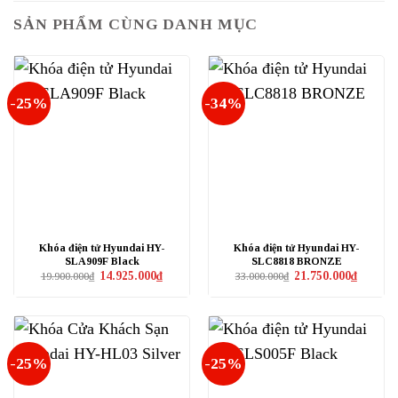
SẢN PHẨM CÙNG DANH MỤC
-25%
-34%
Khóa điện tử Hyundai HY-
Khóa điện tử Hyundai HY-
SLA909F Black
SLC8818 BRONZE
Giá
Giá
Giá
Giá
14.925.000
₫
21.750.000
₫
19.900.000
₫
33.000.000
₫
gốc
hiện
gốc
hiện
là:
tại
là:
tại
19.900.000₫.
là:
33.000.000₫.
là:
14.925.000₫.
21.750.0
-25%
-25%