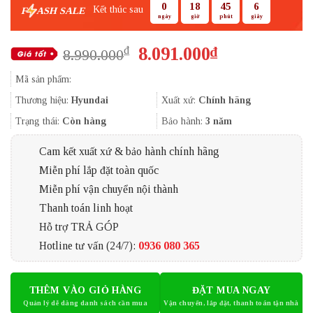
0
18
45
5
Kết thúc sau
F
ASH SALE
ngày
giờ
phút
giây
Giá
Giá
8.091.000
₫
₫
8.990.000
gốc
hiện
Mã sản phẩm:
là:
tại
8.990.000₫.
là:
Thương hiệu:
Hyundai
Xuất xứ:
Chính hãng
8.091.000₫.
Trạng thái:
Còn hàng
Bảo hành:
3 năm
Cam kết xuất xứ & bảo hành chính hãng
Miễn phí lắp đặt toàn quốc
Miễn phí vận chuyển nội thành
Thanh toán linh hoạt
Hỗ trợ TRẢ GÓP
Hotline tư vấn (24/7):
0936 080 365
THÊM VÀO GIỎ HÀNG
ĐẶT MUA NGAY