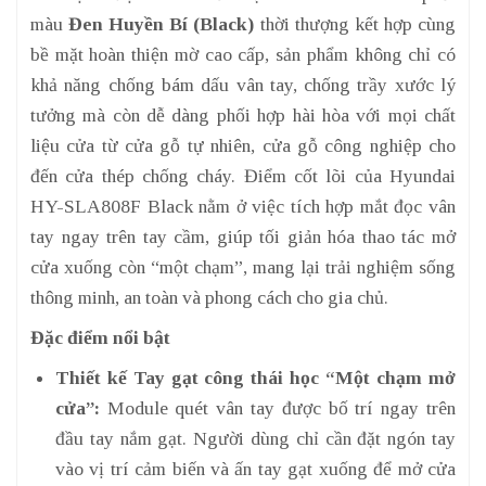
màu
Đen Huyền Bí (Black)
thời thượng kết hợp cùng
bề mặt hoàn thiện mờ cao cấp, sản phẩm không chỉ có
khả năng chống bám dấu vân tay, chống trầy xước lý
tưởng mà còn dễ dàng phối hợp hài hòa với mọi chất
liệu cửa từ cửa gỗ tự nhiên, cửa gỗ công nghiệp cho
đến cửa thép chống cháy. Điểm cốt lõi của Hyundai
HY-SLA808F Black nằm ở việc tích hợp mắt đọc vân
tay ngay trên tay cầm, giúp tối giản hóa thao tác mở
cửa xuống còn “một chạm”, mang lại trải nghiệm sống
thông minh, an toàn và phong cách cho gia chủ.
Đặc điểm nổi bật
Thiết kế Tay gạt công thái học “Một chạm mở
cửa”:
Module quét vân tay được bố trí ngay trên
đầu tay nắm gạt. Người dùng chỉ cần đặt ngón tay
vào vị trí cảm biến và ấn tay gạt xuống để mở cửa