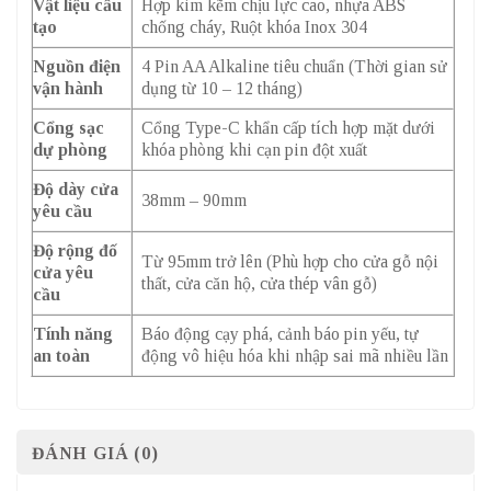
Vật liệu cấu
Hợp kim kẽm chịu lực cao, nhựa ABS
tạo
chống cháy, Ruột khóa Inox 304
Nguồn điện
4 Pin AA Alkaline tiêu chuẩn (Thời gian sử
vận hành
dụng từ 10 – 12 tháng)
Cổng sạc
Cổng Type-C khẩn cấp tích hợp mặt dưới
dự phòng
khóa phòng khi cạn pin đột xuất
Độ dày cửa
38mm – 90mm
yêu cầu
Độ rộng đố
Từ 95mm trở lên (Phù hợp cho cửa gỗ nội
cửa yêu
thất, cửa căn hộ, cửa thép vân gỗ)
cầu
Tính năng
Báo động cạy phá, cảnh báo pin yếu, tự
an toàn
động vô hiệu hóa khi nhập sai mã nhiều lần
ĐÁNH GIÁ (0)