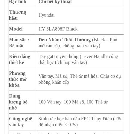
Đặc tính
Chi tiết kỹ thuật
Thương
Hyundai
hiệu
Model
HY-SLA808F Black
Màu sắc /
Đen Nhám Thời Thượng
(Black – Phủ
Bề mặt
mờ cao cấp, chống bám vân tay)
Kiểu dáng
Tay gạt truyền thống (Lever Handle công
thiết kế
thái học tích hợp vân tay)
Phương
Vân tay, Mã số, Thẻ từ mã hóa, Chìa cơ dự
thức mở
phòng khẩn cấp
khóa
Dung
lượng bộ
100 Vân tay, 100 Mã số, 100 Thẻ từ
nhớ
Công nghệ
Sinh trắc học bán dẫn FPC Thụy Điển (Tốc
vân tay
độ nhận diện < 0.3s)