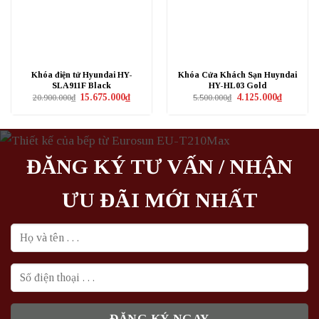
Khóa điện tử Hyundai HY-
Khóa Cửa Khách Sạn Huyndai
SLA911F Black
HY-HL03 Gold
Giá
Giá
Giá
Giá
15.675.000
₫
4.125.000
₫
20.900.000
₫
5.500.000
₫
gốc
hiện
gốc
hiện
là:
tại
là:
tại
20.900.000₫.
là:
5.500.000₫.
là:
15.675.000₫.
4.125.000₫
ĐĂNG KÝ TƯ VẤN / NHẬN
ƯU ĐÃI MỚI NHẤT