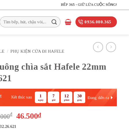
BẾP 365 - GIỮ LỬA CUỘC SỐNG!
Tìm
0936.080.365
kiếm:
LE
/
PHỤ KIỆN CỬA ĐI HAFELE
uông chìa sắt Hafele 22mm
621
1
7
12
28
E
Kết thúc sau
Đang diễn ra
ngày
giờ
phút
giây
Giá
Giá
₫
46.500
₫
.000
gốc
hiện
32.26.621