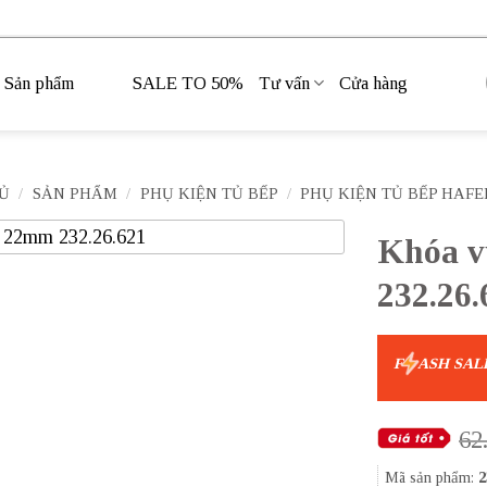
Sản phẩm
SALE TO 50%
Tư vấn
Cửa hàng
Ủ
/
SẢN PHẨM
/
PHỤ KIỆN TỦ BẾP
/
PHỤ KIỆN TỦ BẾP HAFE
Khóa v
232.26.
F
ASH SAL
62
Mã sản phẩm:
2