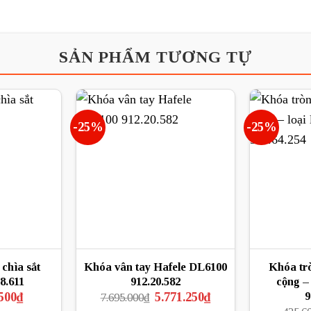
SẢN PHẨM TƯƠNG TỰ
-25%
-25%
chìa sắt
Khóa vân tay Hafele DL6100
Khóa tr
8.611
912.20.582
cộng – 
Giá
Giá
Giá
9
500
₫
5.771.250
₫
7.695.000
₫
hiện
gốc
hiện