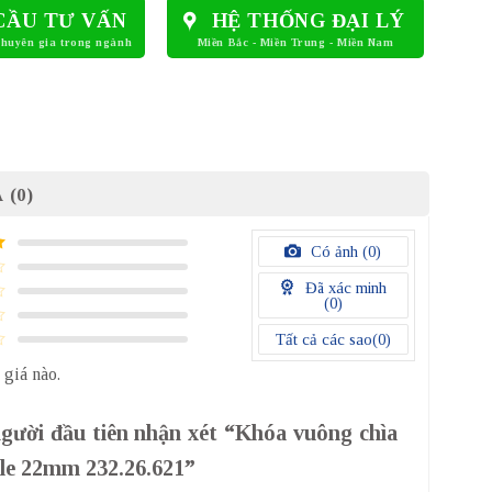
CẦU TƯ VẤN
HỆ THỐNG ĐẠI LÝ
 (0)
Có ảnh (
0
)
Đã xác minh
(
0
)
Tất cả các sao(
0
)
 giá nào.
người đầu tiên nhận xét “Khóa vuông chìa
ele 22mm 232.26.621”