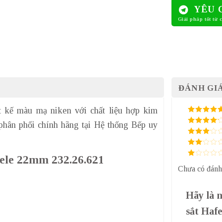
YÊU 
ĐÁNH GIÁ
t kế màu mạ niken với chất liệu hợp kim
5
/ 5 điểm
phân phối chính hãng tại Hệ thống Bếp uy
4
/ 5
điểm
3
/ 5
điểm
2
/
fele 22mm 232.26.621
5
1
điểm
Chưa có đánh
/
5
điểm
Hãy là 
sắt Haf