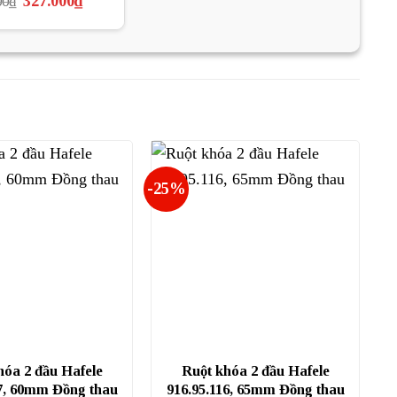
327.000
₫
00
₫
gốc
hiện
là:
tại
435.600₫.
là:
327.000₫.
-25%
hóa 2 đầu Hafele
Ruột khóa 2 đầu Hafele
7, 60mm Đồng thau
916.95.116, 65mm Đồng thau