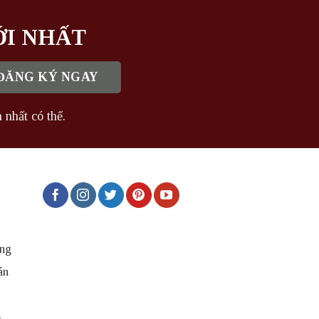
ỚI NHẤT
 nhất có thể.
ng
án
t