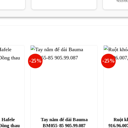
435.6
tại
là:
tại
000₫.
là:
7.695.000₫.
là:
34.500₫.
5.771.250₫.
-25%
-25%
 Hafele
Tay nắm đế dài Bauma
Ruột k
Đồng thau
BM055-85 905.99.087
916.96.00