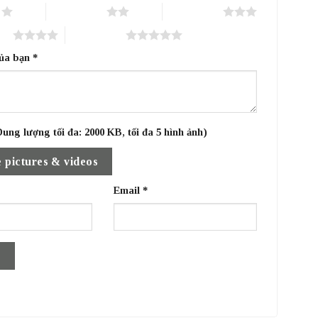
o
2 trên 5 sao
3 trên 5 sao
sao
5 trên 5 sao
của bạn
*
ung lượng tối đa: 2000 KB, tối đa 5 hình ảnh)
 pictures & videos
Email
*