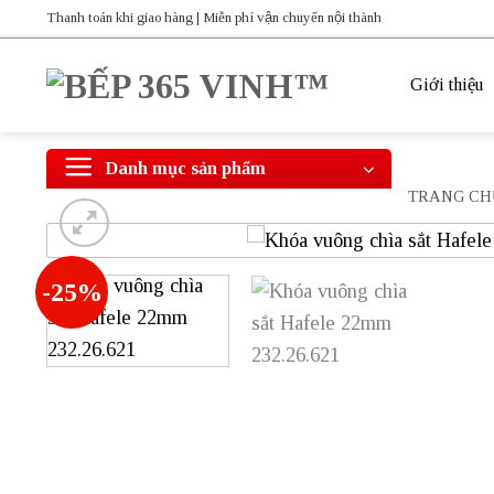
Bỏ
Thanh toán khi giao hàng | Miễn phí vận chuyển nội thành
qua
nội
Giới thiệu
dung
Danh mục sản phẩm
TRANG CH
-25%