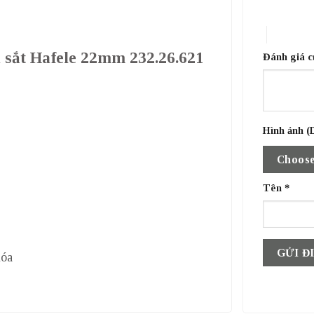
1 trên 5 sa
4 trên 5 
a sắt Hafele 22mm 232.26.621
Đánh giá 
Hình ảnh (D
Choose
Tên
*
óa