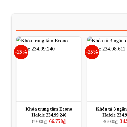
-25%
-25%
Khóa trung tâm Econo
Khóa tủ 3 ngăn 
Hafele 234.99.240
Hafele 234.9
Giá
Giá
Giá
66.750
₫
34.
89.000
₫
46.000
₫
gốc
hiện
gốc