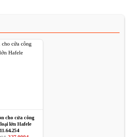
òn cho cửa công
loại lớn Hafele
11.64.254
Giá
Giá