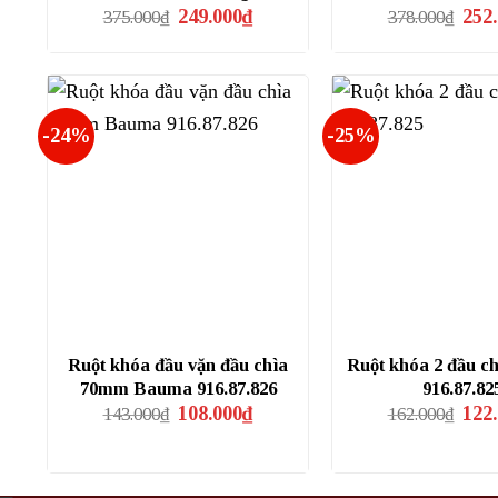
Giá
Giá
Giá
249.000
₫
252
375.000
₫
378.000
₫
gốc
hiện
gốc
là:
tại
là:
375.000₫.
là:
378.
249.000₫.
-24%
-25%
Ruột khóa đầu vặn đầu chìa
Ruột khóa 2 đầu c
70mm Bauma 916.87.826
916.87.82
Giá
Giá
Giá
108.000
₫
122
143.000
₫
162.000
₫
gốc
hiện
gốc
là:
tại
là:
143.000₫.
là:
162.
108.000₫.