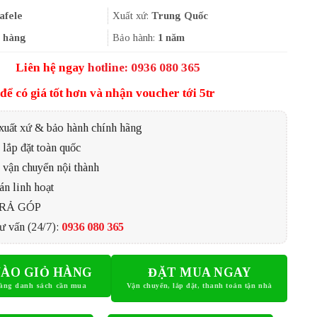
là:
tại
62.000₫.
là:
afele
Xuất xứ:
Trung Quốc
46.500₫.
 hàng
Bảo hành:
1 năm
Liên hệ ngay
hotline: 0936 080 365
để có giá tốt hơn và nhận voucher tới 5tr
xuất xứ & bảo hành chính hãng
lắp đặt toàn quốc
 vận chuyển nội thành
án linh hoạt
TRẢ GÓP
ư vấn (24/7):
0936 080 365
ÀO GIỎ HÀNG
ĐẶT MUA NGAY