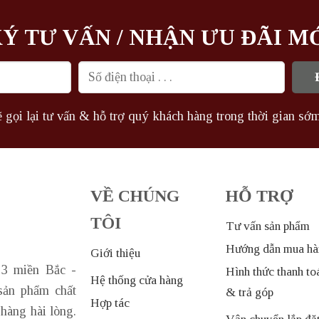
53.560.000₫.
Ý TƯ VẤN / NHẬN ƯU ĐÃI M
 gọi lại tư vấn & hỗ trợ quý khách hàng trong thời gian sớm
VỀ CHÚNG
HỖ TRỢ
TÔI
Tư vấn sản phẩm
Hướng dẫn mua hà
Giới thiệu
 3 miền Bắc -
Hình thức thanh to
Hệ thống cửa hàng
sản phẩm chất
& trả góp
Hợp tác
hàng hài lòng.
Vận chuyển lắp đặ