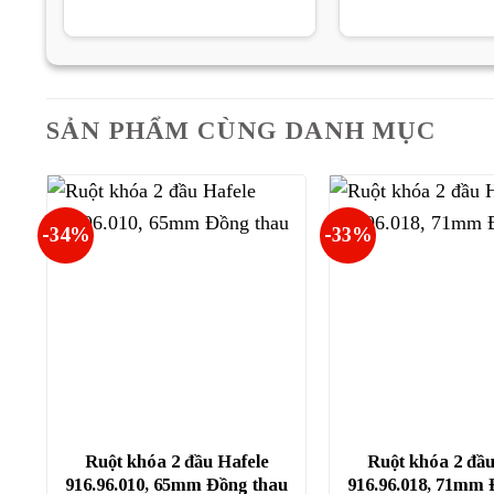
là:
tại
là:
89.000₫.
là:
46.
66.750₫.
SẢN PHẨM CÙNG DANH MỤC
-34%
-33%
Ruột khóa 2 đầu Hafele
Ruột khóa 2 đầu
916.96.010, 65mm Đồng thau
916.96.018, 71mm 