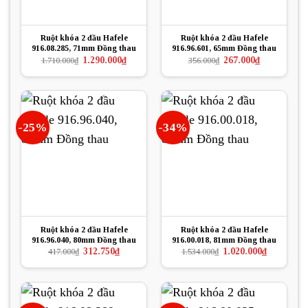
Ruột khóa 2 đầu Hafele
Ruột khóa 2 đầu Hafele
916.08.285, 71mm Đồng thau
916.96.601, 65mm Đồng thau
Giá
Giá
Giá
Giá
1.290.000
₫
267.000
₫
1.710.000
₫
356.000
₫
gốc
hiện
gốc
hiện
là:
tại
là:
tại
1.710.000₫.
là:
356.000₫.
là:
1.290.000₫.
267.000₫.
-25%
-34%
Ruột khóa 2 đầu Hafele
Ruột khóa 2 đầu Hafele
916.96.040, 80mm Đồng thau
916.00.018, 81mm Đồng thau
Giá
Giá
Giá
Giá
312.750
₫
1.020.000
₫
417.000
₫
1.534.000
₫
gốc
hiện
gốc
hiện
là:
tại
là:
tại
417.000₫.
là:
1.534.000₫.
là:
312.750₫.
1.020.000₫.