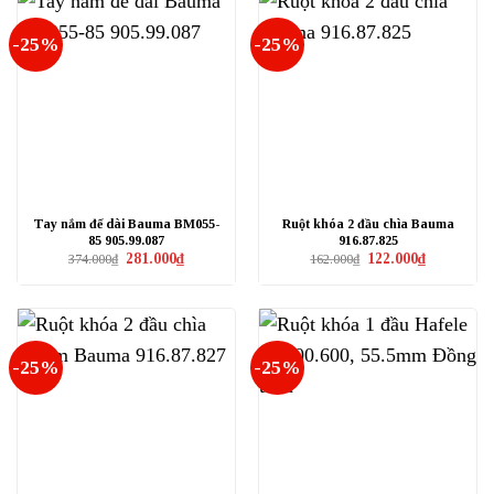
-25%
-25%
Tay nắm đế dài Bauma BM055-
Ruột khóa 2 đầu chìa Bauma
85 905.99.087
916.87.825
Giá
Giá
Giá
Giá
281.000
₫
122.000
₫
374.000
₫
162.000
₫
gốc
hiện
gốc
hiện
là:
tại
là:
tại
374.000₫.
là:
162.000₫.
là:
281.000₫.
122.000₫.
-25%
-25%