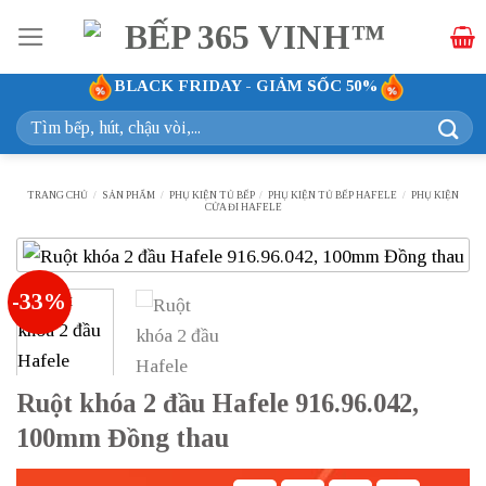
Bỏ
qua
nội
BLACK FRIDAY - GIẢM SỐC 50%
dung
Tìm
kiếm:
TRANG CHỦ
/
SẢN PHẨM
/
PHỤ KIỆN TỦ BẾP
/
PHỤ KIỆN TỦ BẾP HAFELE
/
PHỤ KIỆN
CỬA ĐI HAFELE
-33%
Ruột khóa 2 đầu Hafele 916.96.042,
100mm Đồng thau