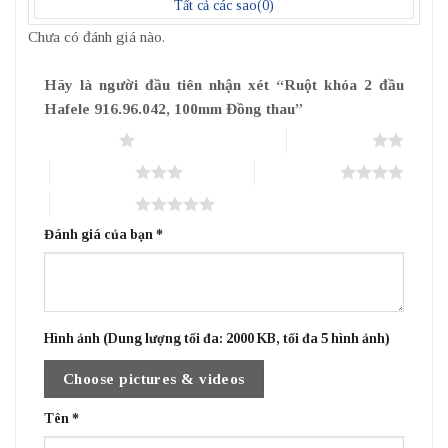
Tất cả các sao(
0
)
Chưa có đánh giá nào.
Hãy là người đầu tiên nhận xét “Ruột khóa 2 đầu
Hafele 916.96.042, 100mm Đồng thau”
1 trên 5 sao
2 trên 5 sao
3 trên 5 sao
4 trên 5 sao
5 trên 5 sao
Đánh giá của bạn
*
Hình ảnh (Dung lượng tối đa: 2000 KB, tối đa 5 hình ảnh)
Choose pictures & videos
Tên
*