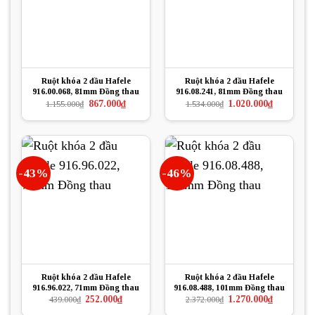
Ruột khóa 2 đầu Hafele
Ruột khóa 2 đầu Hafele
916.00.068, 81mm Đồng thau
916.08.241, 81mm Đồng thau
Giá
Giá
Giá
Giá
867.000
₫
1.020.000
₫
1.155.000
₫
1.534.000
₫
gốc
hiện
gốc
hiện
là:
tại
là:
tại
1.155.000₫.
là:
1.534.000₫.
là:
867.000₫.
1.020.000₫.
-43%
-46%
Ruột khóa 2 đầu Hafele
Ruột khóa 2 đầu Hafele
916.96.022, 71mm Đồng thau
916.08.488, 101mm Đồng thau
Giá
Giá
Giá
Giá
252.000
₫
1.270.000
₫
439.000
₫
2.372.000
₫
gốc
hiện
gốc
hiện