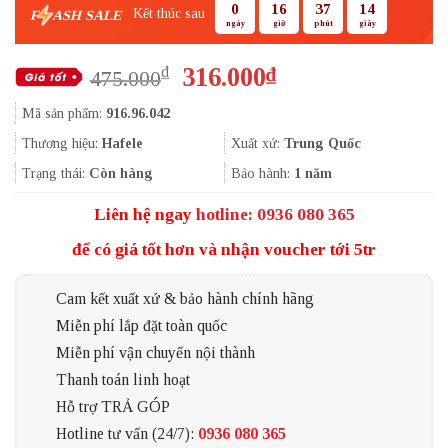
0
16
37
13
Kết thúc sau
F
ASH SALE
ngày
giờ
phút
giây
Giá
Giá
316.000
₫
₫
475.000
gốc
hiện
Mã sản phẩm:
916.96.042
là:
tại
475.000₫.
là:
Thương hiệu:
Hafele
Xuất xứ:
Trung Quốc
316.000₫.
Trạng thái:
Còn hàng
Bảo hành:
1 năm
Liên hệ ngay
hotline: 0936 080 365
để có giá tốt hơn và nhận voucher tới 5tr
Cam kết xuất xứ & bảo hành chính hãng
Miễn phí lắp đặt toàn quốc
Miễn phí vận chuyển nội thành
Thanh toán linh hoạt
Hỗ trợ TRẢ GÓP
Hotline tư vấn (24/7):
0936 080 365