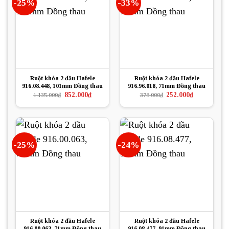
-25%
-33%
Ruột khóa 2 đầu Hafele
Ruột khóa 2 đầu Hafele
916.08.448, 101mm Đồng thau
916.96.018, 71mm Đồng thau
Giá
Giá
Giá
Giá
852.000
₫
252.000
₫
1.135.000
₫
378.000
₫
gốc
hiện
gốc
hiện
là:
tại
là:
tại
1.135.000₫.
là:
378.000₫.
là:
852.000₫.
252.000₫.
-25%
-24%
Ruột khóa 2 đầu Hafele
Ruột khóa 2 đầu Hafele
916.00.063, 71mm Đồng thau
916.08.477, 91mm Đồng thau