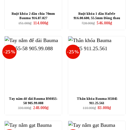
Ruột khóa 2 đầu chìa 70mm
Ruột khóa 1 đầu Hafele
Bauma 916.87.827
916.00.600, 55.5mm Đồng thau
Giá
Giá
Giá
Giá
114.000
₫
546.000
₫
151.000
₫
728.000
₫
gốc
hiện
gốc
hiện
là:
tại
là:
tại
151.000₫.
là:
728.000₫.
là:
114.000₫.
546.000₫.
-25%
-25%
Tay nắm đế dài Bauma BM055-
Thân khóa Bauma H5845
58 905.99.088
911.25.561
Giá
Giá
Giá
Giá
248.000
₫
83.000
₫
330.000
₫
110.000
₫
gốc
hiện
gốc
hiện
là:
tại
là:
tại
330.000₫.
là:
110.000₫.
là:
248.000₫.
83.000₫.