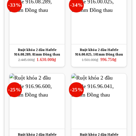
-33%
-34%
Ruột khóa 2 đầu Hafele
Ruột khóa 2 đầu Hafele
916.08.289, 81mm Đồng thau
916.00.025, 101mm Đồng thau
Giá
Giá
Giá
Giá
1.630.000
₫
996.750
₫
2.445.000
₫
1.501.000
₫
gốc
hiện
gốc
hiện
là:
tại
là:
tại
2.445.000₫.
là:
1.501.000₫.
là:
1.630.000₫.
996.750₫.
-25%
-25%
Ruột khóa 2 đầu Hafele
Ruột khóa 2 đầu Hafele