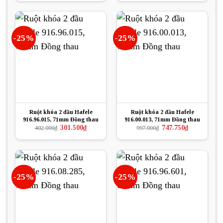
là:
tại
là:
tại
439.000₫.
là:
2.372.000₫.
là:
252.000₫.
1.270.000₫.
-25%
-25%
Ruột khóa 2 đầu Hafele
Ruột khóa 2 đầu Hafele
916.96.015, 71mm Đồng thau
916.00.013, 71mm Đồng thau
Giá
Giá
Giá
Giá
301.500
₫
747.750
₫
402.000
₫
997.000
₫
gốc
hiện
gốc
hiện
là:
tại
là:
tại
402.000₫.
là:
997.000₫.
là:
301.500₫.
747.750₫.
-25%
-25%