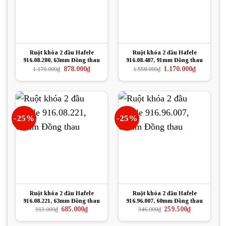
Ruột khóa 2 đầu Hafele
Ruột khóa 2 đầu Hafele
916.08.280, 63mm Đồng thau
916.08.487, 91mm Đồng thau
Giá
Giá
Giá
Giá
878.000
₫
1.170.000
₫
1.170.000
₫
1.558.000
₫
gốc
hiện
gốc
hiện
là:
tại
là:
tại
1.170.000₫.
là:
1.558.000₫.
là:
878.000₫.
1.170.000₫.
-25%
-25%
Ruột khóa 2 đầu Hafele
Ruột khóa 2 đầu Hafele
916.08.221, 63mm Đồng thau
916.96.007, 60mm Đồng thau
Giá
Giá
Giá
Giá
685.000
₫
259.500
₫
913.000
₫
346.000
₫
gốc
hiện
gốc
hiện
là:
tại
là:
tại