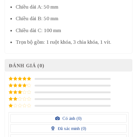
Chiều dài A: 50 mm
Chiều dài B: 50 mm
Chiều dài C: 100 mm
Trọn bộ gồm: 1 ruột khóa, 3 chìa khóa, 1 vít.
ĐÁNH GIÁ (0)
5
/ 5 điểm
4
/ 5
điểm
3
/ 5
điểm
2
/
5
1
điểm
/
Có ảnh (
0
)
5
điểm
Đã xác minh (
0
)