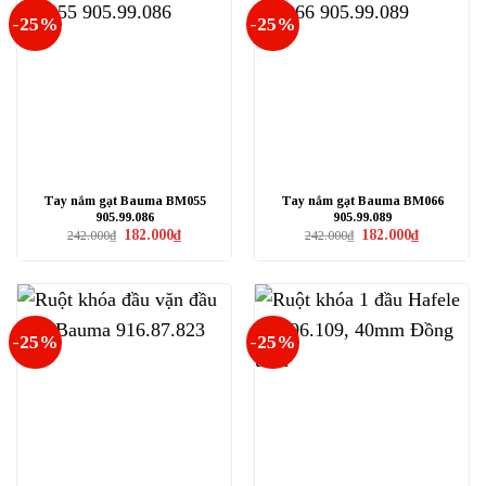
-25%
-25%
Tay nắm gạt Bauma BM055
Tay nắm gạt Bauma BM066
905.99.086
905.99.089
Giá
Giá
Giá
Giá
182.000
₫
182.000
₫
242.000
₫
242.000
₫
gốc
hiện
gốc
hiện
là:
tại
là:
tại
242.000₫.
là:
242.000₫.
là:
182.000₫.
182.000₫.
-25%
-25%