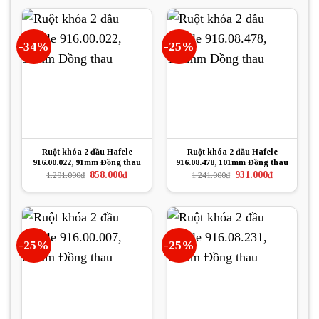
913.000₫.
là:
346.000₫.
là:
685.000₫.
259.500₫.
-34%
-25%
Ruột khóa 2 đầu Hafele
Ruột khóa 2 đầu Hafele
916.00.022, 91mm Đồng thau
916.08.478, 101mm Đồng thau
Giá
Giá
Giá
Giá
858.000
₫
931.000
₫
1.291.000
₫
1.241.000
₫
gốc
hiện
gốc
hiện
là:
tại
là:
tại
1.291.000₫.
là:
1.241.000₫.
là:
858.000₫.
931.000₫.
-25%
-25%