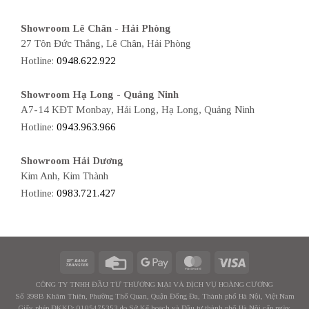
Showroom Lê Chân - Hải Phòng
27 Tôn Đức Thắng, Lê Chân, Hải Phòng
Hotline:
0948.622.922
Showroom Hạ Long - Quảng Ninh
A7-14 KĐT Monbay, Hải Long, Hạ Long, Quảng Ninh
Hotline:
0943.963.966
Showroom Hải Dương
Kim Anh, Kim Thành
Hotline:
0983.721.427
CÔNG TY TNHH ĐẦU TƯ THƯƠNG MẠI VÀ DỊCH VỤ HOÀNG CƯƠNG
Số 398B Khâm Thiên, Phường Thổ Quan, Quận Đống Đa, Thành phố Hà Nội, Việt Nam
Giấy phép ĐKKD: 0105475353 do Sở Kế hoạch và Đầu tư thành phố Hà Nội cấp ngày