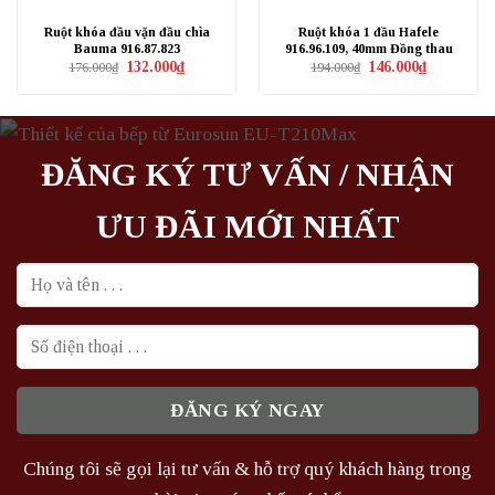
Ruột khóa đầu vặn đầu chìa
Ruột khóa 1 đầu Hafele
Bauma 916.87.823
916.96.109, 40mm Đồng thau
Giá
Giá
Giá
Giá
132.000
₫
146.000
₫
176.000
₫
194.000
₫
gốc
hiện
gốc
hiện
là:
tại
là:
tại
176.000₫.
là:
194.000₫.
là:
132.000₫.
146.000₫.
ĐĂNG KÝ TƯ VẤN / NHẬN
ƯU ĐÃI MỚI NHẤT
Chúng tôi sẽ gọi lại tư vấn & hỗ trợ quý khách hàng trong