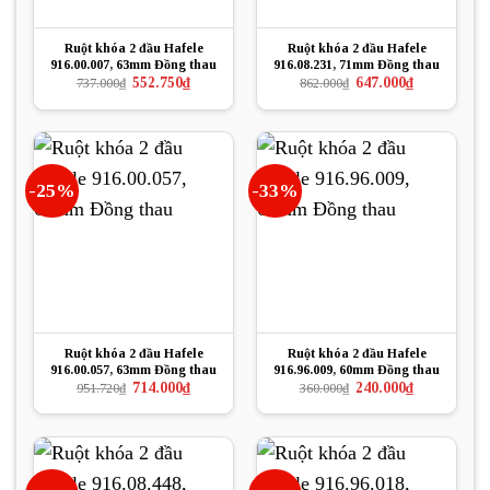
Ruột khóa 2 đầu Hafele
Ruột khóa 2 đầu Hafele
916.00.007, 63mm Đồng thau
916.08.231, 71mm Đồng thau
Giá
Giá
Giá
Giá
552.750
₫
647.000
₫
737.000
₫
862.000
₫
gốc
hiện
gốc
hiện
là:
tại
là:
tại
737.000₫.
là:
862.000₫.
là:
552.750₫.
647.000₫.
-25%
-33%
Ruột khóa 2 đầu Hafele
Ruột khóa 2 đầu Hafele
916.00.057, 63mm Đồng thau
916.96.009, 60mm Đồng thau
Giá
Giá
Giá
Giá
714.000
₫
240.000
₫
951.720
₫
360.000
₫
gốc
hiện
gốc
hiện
là:
tại
là:
tại
951.720₫.
là:
360.000₫.
là:
714.000₫.
240.000₫.