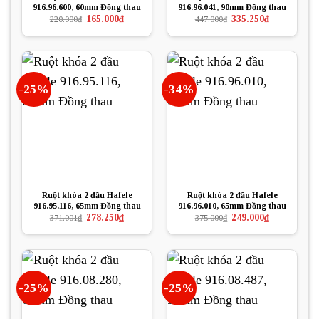
916.96.600, 60mm Đồng thau
916.96.041, 90mm Đồng thau
Giá
Giá
Giá
Giá
165.000
₫
335.250
₫
220.000
₫
447.000
₫
gốc
hiện
gốc
hiện
là:
tại
là:
tại
220.000₫.
là:
447.000₫.
là:
165.000₫.
335.250₫.
-25%
-34%
Ruột khóa 2 đầu Hafele
Ruột khóa 2 đầu Hafele
916.95.116, 65mm Đồng thau
916.96.010, 65mm Đồng thau
Giá
Giá
Giá
Giá
278.250
₫
249.000
₫
371.001
₫
375.000
₫
gốc
hiện
gốc
hiện
là:
tại
là:
tại
371.001₫.
là:
375.000₫.
là:
278.250₫.
249.000₫.
-25%
-25%