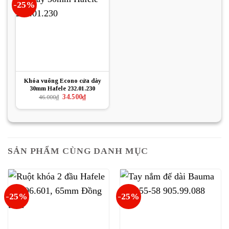
-25%
Khóa vuông Econo cửa dày
30mm Hafele 232.01.230
Giá
Giá
34.500
₫
46.000
₫
gốc
hiện
là:
tại
46.000₫.
là:
34.500₫.
SẢN PHẨM CÙNG DANH MỤC
-25%
-25%