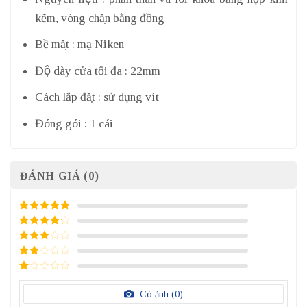
kẽm, vòng chặn bằng đồng
Bề mặt : mạ Niken
Độ dày cửa tối đa : 22mm
Cách lắp đặt : sử dụng vít
Đóng gói : 1 cái
ĐÁNH GIÁ (0)
5
/ 5 điểm
4
/ 5
điểm
3
/ 5
điểm
2
/
5
1
điểm
/
Có ảnh (
0
)
5