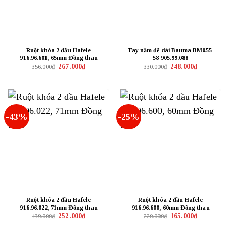
Ruột khóa 2 đầu Hafele
Tay nắm đế dài Bauma BM055-
916.96.601, 65mm Đồng thau
58 905.99.088
Giá
Giá
Giá
Giá
267.000
₫
248.000
₫
356.000
₫
330.000
₫
gốc
hiện
gốc
hiện
là:
tại
là:
tại
356.000₫.
là:
330.000₫.
là:
267.000₫.
248.000₫.
-43%
-25%
Ruột khóa 2 đầu Hafele
Ruột khóa 2 đầu Hafele
916.96.022, 71mm Đồng thau
916.96.600, 60mm Đồng thau
Giá
Giá
Giá
Giá
252.000
₫
165.000
₫
439.000
₫
220.000
₫
gốc
hiện
gốc
hiện
là:
tại
là:
tại