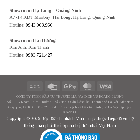
Showroom Hạ Long - Quảng Ninh
A7-14 KĐT Monbay, Hải Long, Hạ Long, Quảng Ninh
Hotline:
0943.963.966
Showroom Hải Dương
Kim Anh, Kim Thành
Hotline:
0983.721.427
CÔNG TY TNHH ĐẦU TƯ THƯƠNG MẠI VÀ DỊCH VỤ HOÀNG CƯƠNG
Số 398B Khâm Thiên, Phường Thổ Quan, Quận Đống Đa, Thành phố Hà Nội, Việt Nam
Giấy phép ĐKKD: 0105475353 do Sở Kế hoạch và Đầu tư thành phố Hà Nội cấp ngày
8/9/2011
Copyright © 2026 Bếp 365 chi nhánh Vinh - trực thuộc Bep365.vn Hệ
thống phân phối thiết bị nhà bếp lớn nhất Việt Nam