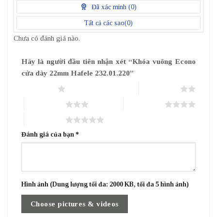
điểm
Đã xác minh (
0
)
Tất cả các sao(
0
)
Chưa có đánh giá nào.
Hãy là người đầu tiên nhận xét “Khóa vuông Econo
cửa dày 22mm Hafele 232.01.220”
1 trên 5 sao
2 trên 5 sao
3 trên 5 sao
4 trên 5 sao
5 trên 5 sao
Đánh giá của bạn
*
Hình ảnh (Dung lượng tối đa: 2000 KB, tối đa 5 hình ảnh)
Choose pictures & videos