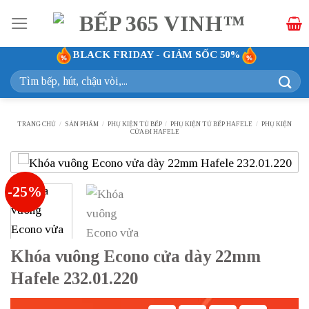
Bỏ
qua
nội
BLACK FRIDAY - GIẢM SỐC 50%
dung
Tìm
kiếm:
TRANG CHỦ
/
SẢN PHẨM
/
PHỤ KIỆN TỦ BẾP
/
PHỤ KIỆN TỦ BẾP HAFELE
/
PHỤ KIỆN
CỬA ĐI HAFELE
-25%
Khóa vuông Econo cửa dày 22mm
Hafele 232.01.220