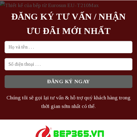
252.000₫.
747.750₫.
ĐĂNG KÝ TƯ VẤN / NHẬN
ƯU ĐÃI MỚI NHẤT
Chúng tôi sẽ gọi lại tư vấn & hỗ trợ quý khách hàng trong
thời gian sớm nhất có thể.