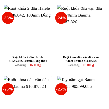
439.000₫.
là:
220.000₫.
là:
252.000₫.
165.000₫.
-33%
-24%
Ruột khóa 2 đầu Hafele
Ruột khóa đầu vặn đầu chìa
916.96.042, 100mm Đồng thau
70mm Bauma 916.87.826
Giá
Giá
Giá
Giá
316.000
₫
108.000
₫
475.000
₫
143.000
₫
gốc
hiện
gốc
hiện
là:
tại
là:
tại
475.000₫.
là:
143.000₫.
là:
316.000₫.
108.000₫.
-25%
-25%