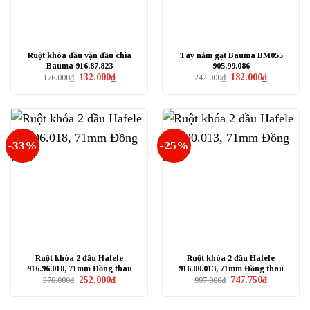
Ruột khóa đầu vặn đầu chìa
Tay nắm gạt Bauma BM055
Bauma 916.87.823
905.99.086
Giá
Giá
Giá
Giá
132.000
₫
182.000
₫
176.000
₫
242.000
₫
gốc
hiện
gốc
hiện
là:
tại
là:
tại
176.000₫.
là:
242.000₫.
là:
132.000₫.
182.000₫.
-33%
-25%
Ruột khóa 2 đầu Hafele
Ruột khóa 2 đầu Hafele
916.96.018, 71mm Đồng thau
916.00.013, 71mm Đồng thau
Giá
Giá
Giá
Giá
252.000
₫
747.750
₫
378.000
₫
997.000
₫
gốc
hiện
gốc
hiện
là:
tại
là:
tại
378.000₫.
là:
997.000₫.
là: