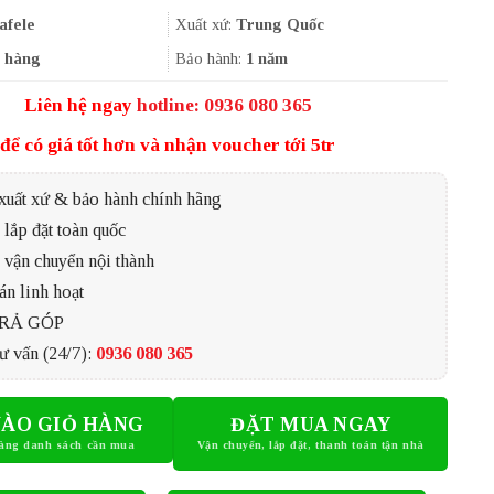
là:
tại
737.000₫.
là:
afele
Xuất xứ:
Trung Quốc
552.750₫.
 hàng
Bảo hành:
1 năm
Liên hệ ngay
hotline: 0936 080 365
để có giá tốt hơn và nhận voucher tới 5tr
xuất xứ & bảo hành chính hãng
lắp đặt toàn quốc
 vận chuyển nội thành
án linh hoạt
TRẢ GÓP
ư vấn (24/7):
0936 080 365
ÀO GIỎ HÀNG
ĐẶT MUA NGAY