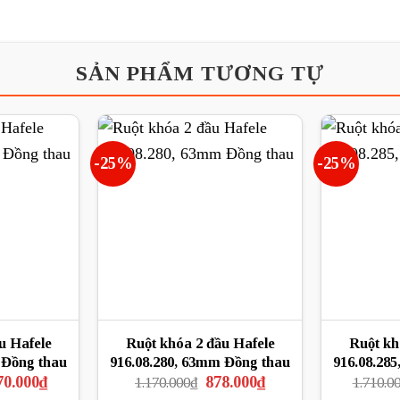
SẢN PHẨM TƯƠNG TỰ
-25%
-25%
u Hafele
Ruột khóa 2 đầu Hafele
Ruột kh
 Đồng thau
916.08.280, 63mm Đồng thau
916.08.285
Giá
Giá
Giá
70.000
₫
878.000
₫
1.170.000
₫
1.710.0
hiện
gốc
hiện