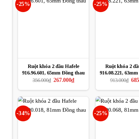
-25%
-25%
Ruột khóa 2 đầu Hafele
Ruột khóa 2 đầ
916.96.601, 65mm Đồng thau
916.08.221, 63mm
Giá
Giá
Giá
267.000
₫
685
356.000
₫
913.000
₫
gốc
hiện
gốc
là:
tại
là:
356.000₫.
là:
913
267.000₫.
-34%
-25%