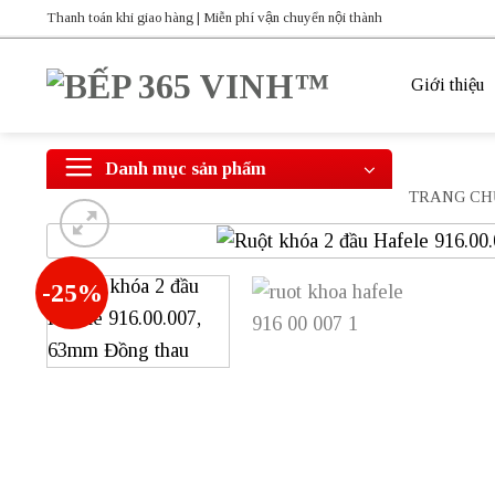
Bỏ
Thanh toán khi giao hàng | Miễn phí vận chuyển nội thành
qua
nội
Giới thiệu
dung
Danh mục sản phẩm
TRANG CH
-25%