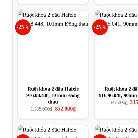
là:
tại
là:
371.001₫.
là:
1.55
278.250₫.
-25%
-25%
Ruột khóa 2 đầu Hafele
Ruột khóa 2 đầ
916.08.448, 101mm Đồng
916.96.041, 90mm
Giá
thau
335
447.000
₫
gốc
Giá
Giá
852.000
₫
1.135.000
₫
là:
gốc
hiện
447
là:
tại
1.135.000₫.
là:
852.000₫.