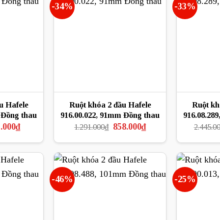
-34%
-33%
u Hafele
Ruột khóa 2 đầu Hafele
Ruột kh
 Đồng thau
916.00.022, 91mm Đồng thau
916.08.289
Giá
Giá
Giá
.000
₫
858.000
₫
1.291.000
₫
2.445.0
hiện
gốc
hiện
tại
là:
tại
.000₫.
là:
1.291.000₫.
là:
685.000₫.
858.000₫.
-46%
-25%