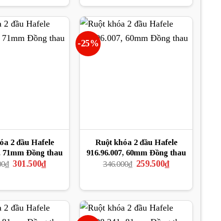
là:
tại
là:
tại
1.710.000₫.
là:
757.000₫.
là:
1.290.000₫.
568.000₫.
-25%
óa 2 đầu Hafele
Ruột khóa 2 đầu Hafele
, 71mm Đồng thau
916.96.007, 60mm Đồng thau
Giá
Giá
Giá
Giá
301.500
₫
259.500
₫
00
₫
346.000
₫
gốc
hiện
gốc
hiện
là:
tại
là:
tại
402.000₫.
là:
346.000₫.
là:
301.500₫.
259.500₫.