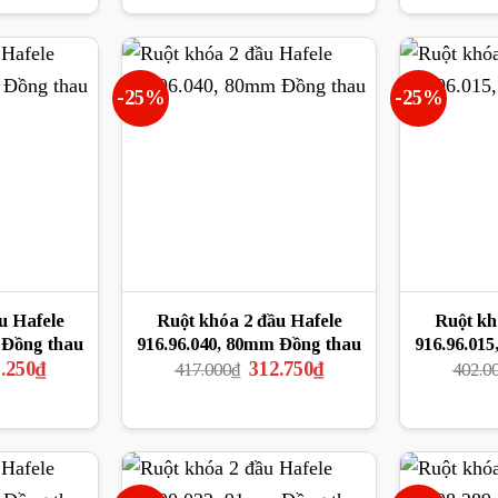
tại
là:
tại
8.000₫.
là:
1.170.000₫.
là:
1.170.000₫.
878.000₫.
-25%
-25%
u Hafele
Ruột khóa 2 đầu Hafele
Ruột kh
 Đồng thau
916.96.040, 80mm Đồng thau
916.96.015
Giá
Giá
Giá
.250
₫
312.750
₫
417.000
₫
402.0
hiện
gốc
hiện
tại
là:
tại
.000₫.
là:
417.000₫.
là:
335.250₫.
312.750₫.