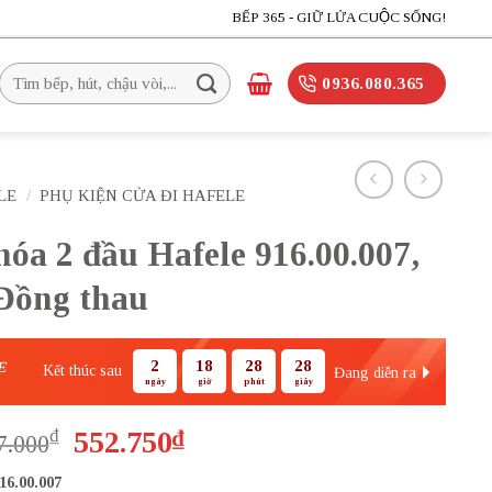
BẾP 365 - GIỮ LỬA CUỘC SỐNG!
Tìm
0936.080.365
kiếm:
LE
/
PHỤ KIỆN CỬA ĐI HAFELE
óa 2 đầu Hafele 916.00.007,
ồng thau
2
18
28
28
E
Kết thúc sau
Đang diễn ra
ngày
giờ
phút
giây
Giá
Giá
₫
552.750
₫
7.000
gốc
hiện
16.00.007