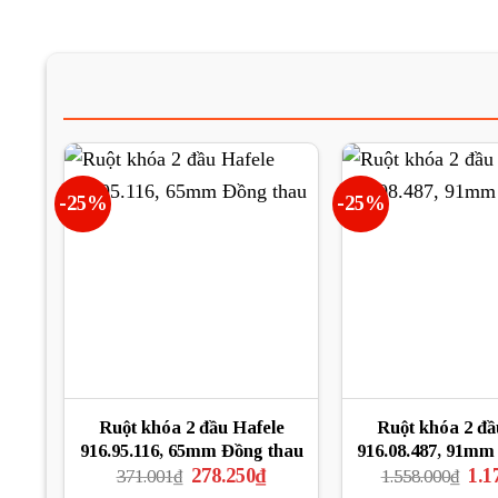
-25%
-25%
Ruột khóa 2 đầu Hafele
Ruột khóa 2 đầ
916.95.116, 65mm Đồng thau
916.08.487, 91mm
Giá
Giá
Giá
278.250
₫
1.1
371.001
₫
1.558.000
₫
gốc
hiện
gốc