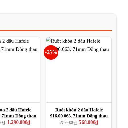
-25%
óa 2 đầu Hafele
Ruột khóa 2 đầu Hafele
, 71mm Đồng thau
916.00.063, 71mm Đồng thau
Giá
Giá
Giá
Giá
1.290.000
₫
568.000
₫
00
₫
757.000
₫
gốc
hiện
gốc
hiện