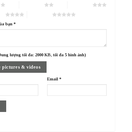
o
2 trên 5 sao
3 trên 5 sao
sao
5 trên 5 sao
của bạn
*
ung lượng tối đa: 2000 KB, tối đa 5 hình ảnh)
 pictures & videos
Email
*