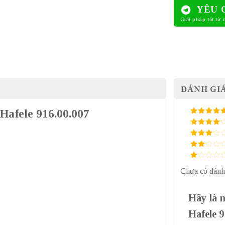
YÊU 
ĐÁNH GIÁ
 Hafele 916.00.007
5
/ 5 điểm
4
/ 5
điểm
3
/ 5
điểm
2
/
5
1
điểm
Chưa có đánh
/
5
điểm
Hãy là 
Hafele 