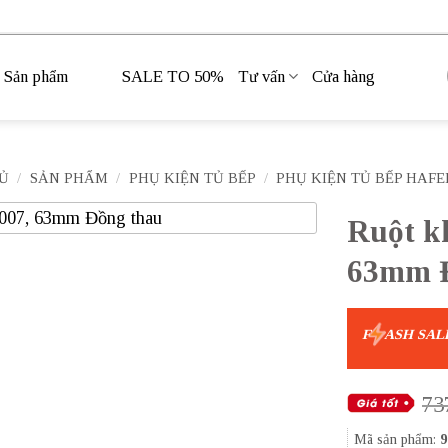
Sản phẩm
SALE TO 50%
Tư vấn
Cửa hàng
Ủ
/
SẢN PHẨM
/
PHỤ KIỆN TỦ BẾP
/
PHỤ KIỆN TỦ BẾP HAFE
Ruột kh
63mm Đ
F
ASH SAL
73
Mã sản phẩm:
9