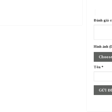
1 trên 5 sa
4 trên 5 
Đánh giá 
Hình ảnh (D
Choose
Tên
*