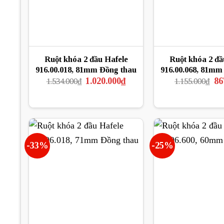
Ruột khóa 2 đầu Hafele
Ruột khóa 2 đầ
916.00.018, 81mm Đồng thau
916.00.068, 81mm
Giá
Giá
Gi
1.020.000
₫
86
1.534.000
₫
1.155.000
₫
gốc
hiện
gố
là:
tại
là:
1.534.000₫.
là:
1.1
1.020.000₫.
-33%
-25%