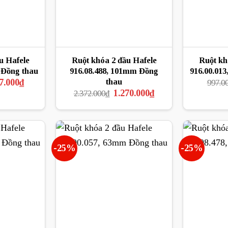
u Hafele
Ruột khóa 2 đầu Hafele
Ruột kh
 Đồng thau
916.08.488, 101mm Đồng
916.00.013
á
Giá
thau
7.000
₫
997.0
c
hiện
Giá
Giá
1.270.000
₫
2.372.000
₫
tại
gốc
hiện
55.000₫.
là:
là:
tại
867.000₫.
2.372.000₫.
là:
1.270.000₫.
-25%
-25%