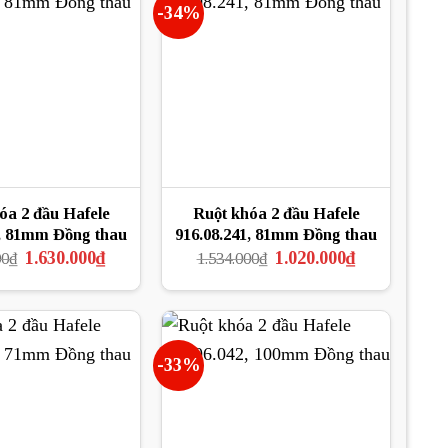
-34%
óa 2 đầu Hafele
Ruột khóa 2 đầu Hafele
, 81mm Đồng thau
916.08.241, 81mm Đồng thau
Giá
Giá
Giá
Giá
1.630.000
₫
1.020.000
₫
00
₫
1.534.000
₫
gốc
hiện
gốc
hiện
là:
tại
là:
tại
2.445.000₫.
là:
1.534.000₫.
là:
1.630.000₫.
1.020.000₫.
-33%