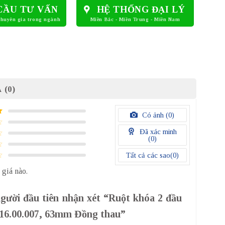
CẦU TƯ VẤN
HỆ THỐNG ĐẠI LÝ
 (0)
Có ảnh (
0
)
Đã xác minh
(
0
)
Tất cả các sao(
0
)
 giá nào.
người đầu tiên nhận xét “Ruột khóa 2 đầu
916.00.007, 63mm Đồng thau”