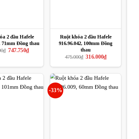
óa 2 đầu Hafele
Ruột khóa 2 đầu Hafele
, 71mm Đồng thau
916.96.042, 100mm Đồng
Giá
Giá
thau
747.750
₫
00
₫
gốc
hiện
Giá
Giá
316.000
₫
475.000
₫
là:
tại
gốc
hiện
997.000₫.
là:
là:
tại
747.750₫.
475.000₫.
là:
316.000₫.
-33%