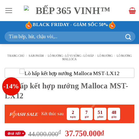
Bỏ
qua
nội
BLACK FRIDAY - GIẢM SỐC 50%
dung
Tìm
kiếm:
TRANG CHỦ
/
SẢN PHẨM
/
LÒ NƯỚNG - LÒ VI SÓNG - LÒ HẤP
/
LÒ NƯỚNG
/
LÒ NƯỚNG
MALLOCA
Lò hấp kết hợp nướng Malloca MST-
-14%
LX12
2
7
51
47
Kết thúc sau
F
ASH SALE
ngày
giờ
phút
giây
Giá
Giá
37.750.000
₫
₫
44.000.000