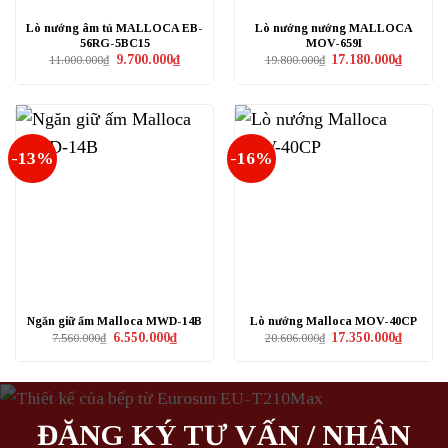
Lò nướng âm tủ MALLOCA EB-
Lò nướng nướng MALLOCA
56RG-5BC15
MOV-659I
Giá
Giá
Giá
Giá
9.700.000
₫
17.180.000
₫
11.000.000
₫
19.800.000
₫
gốc
hiện
gốc
hiện
là:
tại
là:
tại
11.000.000₫.
là:
19.800.000₫.
là:
9.700.000₫.
17.180.0
-13%
-16%
Ngăn giữ ấm Malloca MWD-14B
Lò nướng Malloca MOV-40CP
Giá
Giá
Giá
Giá
6.550.000
₫
17.350.000
₫
7.560.000
₫
20.606.000
₫
gốc
hiện
gốc
hiện
là:
tại
là:
tại
7.560.000₫.
là:
20.606.000₫.
là:
6.550.000₫.
17.350.0
ĐĂNG KÝ TƯ VẤN / NHẬN