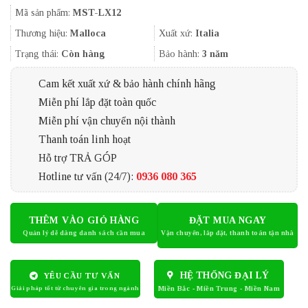
gốc
hiện
Mã sản phẩm:
MST-LX12
là:
tại
44.000.000₫.
là:
Thương hiệu:
Malloca
Xuất xứ:
Italia
37.750.000
Trạng thái:
Còn hàng
Bảo hành:
3 năm
Cam kết xuất xứ & bảo hành chính hãng
Miễn phí lắp đặt toàn quốc
Miễn phí vận chuyển nội thành
Thanh toán linh hoạt
Hỗ trợ TRẢ GÓP
Hotline tư vấn (24/7):
0936 080 365
THÊM VÀO GIỎ HÀNG
ĐẶT MUA NGAY
HỆ THỐNG ĐẠI LÝ
YÊU CẦU TƯ VẤN