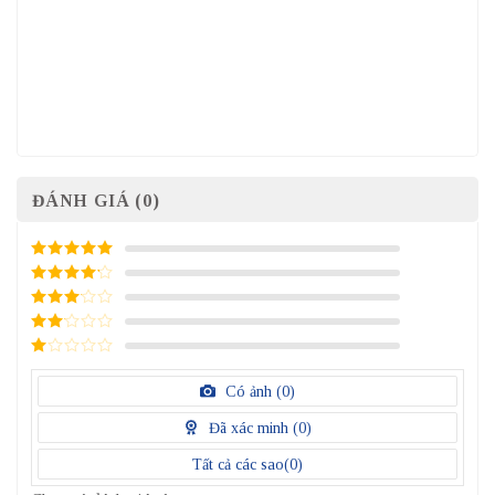
ĐÁNH GIÁ (0)
5
/ 5 điểm
4
/ 5
điểm
3
/ 5
điểm
2
/
5
1
điểm
/
Có ảnh (
0
)
5
điểm
Đã xác minh (
0
)
Tất cả các sao(
0
)