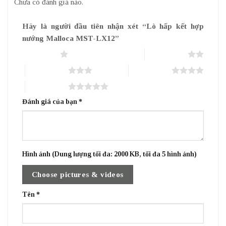
Chưa có đánh giá nào.
Hãy là người đầu tiên nhận xét “Lò hấp kết hợp
nướng Malloca MST-LX12”
1 trên 5 sao
2 trên 5 sao
3 trên 5 sao
4 trên 5 sao
5 trên 5 sao
Đánh giá của bạn
*
Hình ảnh (Dung lượng tối đa: 2000 KB, tối đa 5 hình ảnh)
Choose pictures & videos
Tên
*