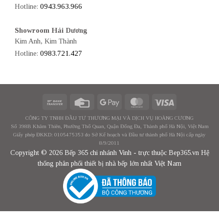
Hotline:
0943.963.966
Showroom Hải Dương
Kim Anh, Kim Thành
Hotline:
0983.721.427
CÔNG TY TNHH ĐẦU TƯ THƯƠNG MẠI VÀ DỊCH VỤ HOÀNG CƯƠNG
Số 398B Khâm Thiên, Phường Thổ Quan, Quận Đống Đa, Thành phố Hà Nội, Việt Nam
Giấy phép ĐKKD: 0105475353 do Sở Kế hoạch và Đầu tư thành phố Hà Nội cấp ngày
8/9/2011
Copyright © 2026 Bếp 365 chi nhánh Vinh - trực thuộc Bep365.vn Hệ
thống phân phối thiết bị nhà bếp lớn nhất Việt Nam