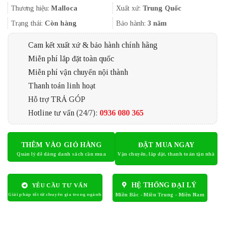
20.606.000₫.
là:
Thương hiệu:
Malloca
Xuất xứ:
Trung Quốc
17.350.000
Trạng thái:
Còn hàng
Bảo hành:
3 năm
Cam kết xuất xứ & bảo hành chính hãng
Miễn phí lắp đặt toàn quốc
Miễn phí vận chuyển nội thành
Thanh toán linh hoạt
Hỗ trợ TRẢ GÓP
Hotline tư vấn (24/7):
0936 080 365
THÊM VÀO GIỎ HÀNG
ĐẶT MUA NGAY
HỆ THỐNG ĐẠI LÝ
YÊU CẦU TƯ VẤN