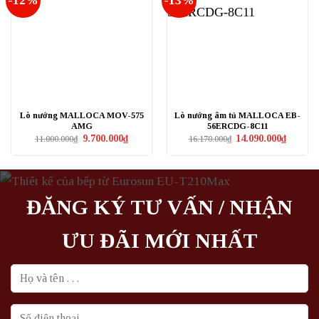
Lò nướng MALLOCA MOV-575
Lò nướng âm tủ MALLOCA EB-
AMG
56ERCDG-8C11
Giá
Giá
Giá
Giá
9.700.000
₫
14.090.000
₫
11.000.000
₫
16.170.000
₫
gốc
hiện
gốc
hiện
là:
tại
là:
tại
11.000.000₫.
là:
16.170.000₫.
là:
9.700.000₫.
14.090.0
ĐĂNG KÝ TƯ VẤN / NHẬN
ƯU ĐÃI MỚI NHẤT