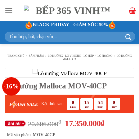
Bỏ
qua
nội
BLACK FRIDAY - GIẢM SỐC 50%
dung
Tìm
kiếm:
TRANG CHỦ
/
SẢN PHẨM
/
LÒ NƯỚNG - LÒ VI SÓNG - LÒ HẤP
/
LÒ NƯỚNG
/
LÒ NƯỚNG
MALLOCA
Lò nướng Malloca MOV-40CP
-16%
0
15
54
0
Kết thúc sau
F
ASH SALE
ngày
giờ
phút
giây
Giá
Giá
17.350.000
₫
₫
20.606.000
gốc
hiện
Mã sản phẩm:
MOV-40CP
là:
tại