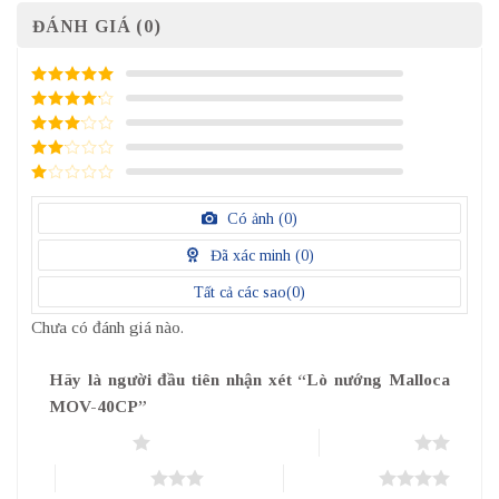
ĐÁNH GIÁ (0)
5
/ 5 điểm
4
/ 5
điểm
3
/ 5
điểm
2
/
5
1
điểm
/
Có ảnh (
0
)
5
điểm
Đã xác minh (
0
)
Tất cả các sao(
0
)
Chưa có đánh giá nào.
Hãy là người đầu tiên nhận xét “Lò nướng Malloca
MOV-40CP”
1 trên 5 sao
2 trên 5 sao
3 trên 5 sao
4 trên 5 sao