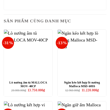
SẢN PHẨM CÙNG DANH MỤC
-31%
-13%
Lò nướng âm tủ MALLOCA
Ngăn kéo kết hợp lò nướng
MOV-40CP
Malloca MSD-60SS
Giá
Giá
Giá
Giá
13.750.000
₫
11.220.000
₫
20.000.000
₫
12.960.000
₫
gốc
hiện
gốc
hiện
là:
tại
là:
tại
20.000.000₫.
là:
12.960.000₫.
là:
13.750.000₫.
11.220.0