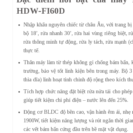
HDW-FI60D
Nhập khẩu nguyên chiếc từ châu Âu, với trang bị 
bộ 18’, rửa nhanh 30’, rửa hai vùng riêng biệt, r
rửa thông minh tự động, rửa ly tách, rửa mạnh (
thực tế.
Thân máy làm từ thép không gỉ chống bám bẩn, k
trường, bảo vệ tốt linh kiện bên trong máy. Bộ 
thìa dĩa) linh hoạt tinh chỉnh độ rộng theo kích t
Tích hợp chức năng đặt biệt rửa nửa tải cho phép
giúp tiết kiệm chi phí điện – nước lên đến 25%.
Động cơ BLDC độ bền cao, vận hành êm ái, nhẹ n
1900W, tiết kiệm năng lượng và rút ngắn thời gi
các vết bám bẩn cứng đầu trên bề mặt vật dụng.