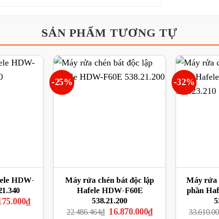
SẢN PHẨM TƯƠNG TỰ
-25%
-32%
fele HDW-
Máy rửa chén bát độc lập
Máy rửa 
21.340
Hafele HDW-F60E
phần Ha
Giá
538.21.200
5
175.000
₫
hiện
Giá
Giá
16.870.000
₫
22.486.464
₫
33.610.0
tại
gốc
hiện