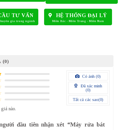
CẦU TƯ VẤN
HỆ THỐNG ĐẠI LÝ
 (0)
Có ảnh (
0
)
Đã xác minh
(
0
)
Tất cả các sao(
0
)
 giá nào.
người đầu tiên nhận xét “Máy rửa bát