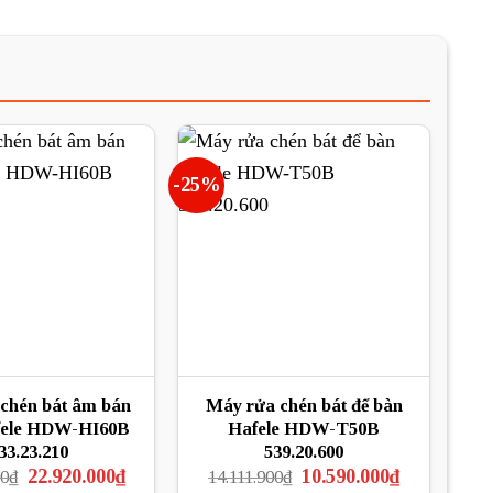
-25%
chén bát âm bán
Máy rửa chén bát để bàn
fele HDW-HI60B
Hafele HDW-T50B
33.23.210
539.20.600
Giá
Giá
Giá
Giá
22.920.000
₫
10.590.000
₫
00
₫
14.111.900
₫
gốc
hiện
gốc
hiện