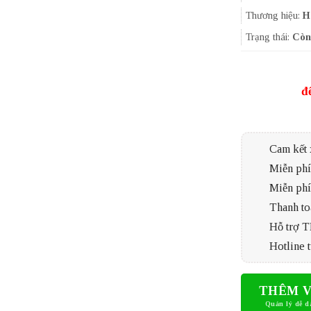
Thương hiệu:
H
Trạng thái:
Còn
đ
Cam kết 
Miễn phí 
Miễn phí
Thanh to
Hỗ trợ 
Hotline t
THÊM V