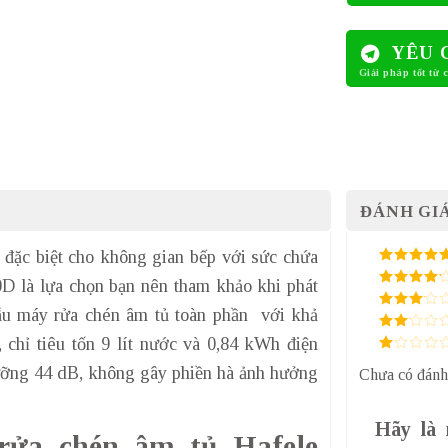
YÊU 
ĐÁNH GIÁ
 đặc biệt cho không gian bếp với sức chứa
5
/ 5 điểm
D là lựa chọn bạn nên tham khảo khi phát
4
/ 5
điểm
 mẫu máy rửa chén âm tủ toàn phần với khả
3
/ 5
điểm
chỉ tiêu tốn 9 lít nước và 0,84 kWh điện
2
/
5
1
điểm
gưỡng 44 dB, không gây phiền hà ảnh hưởng
Chưa có đánh
/
5
điểm
Hãy là 
rửa chén âm tủ Hafele