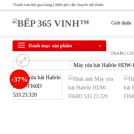
Bỏ
Thanh toán khi giao hàng | Miễn phí vận chuyển nội thành
qua
nội
Giới thiệu
dung
Danh mục sản phẩm
TRANG CH
-37%