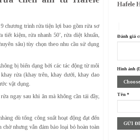
Hafele 
1 trên 5 sa
9 chương trình rửa tiện lợi bao gồm rửa sơ
4 trên 5 
ửa tiết kiệm, rửa nhanh 50’, rửa diệt khuẩn,
Đánh giá 
chuyên sâu) tùy chọn theo nhu cầu sử dụng
hông bị biến dạng bởi các tác động từ môi
Hình ảnh (D
3 khay rửa (khay trên, khay dưới, khay dao
Choose
hước vật dụng.
Tên
*
 rửa ngay sau khi ăn mà không cần tải đầy,
hàng dù tổng công suất hoạt động đạt đến
an chờ nhưng vẫn đảm bảo loại bỏ hoàn toàn