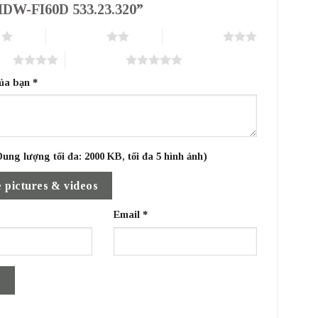
HDW-FI60D 533.23.320”
o
2 trên 5 sao
3 trên 5 sao
sao
5 trên 5 sao
của bạn
*
ung lượng tối đa: 2000 KB, tối đa 5 hình ảnh)
 pictures & videos
Email
*