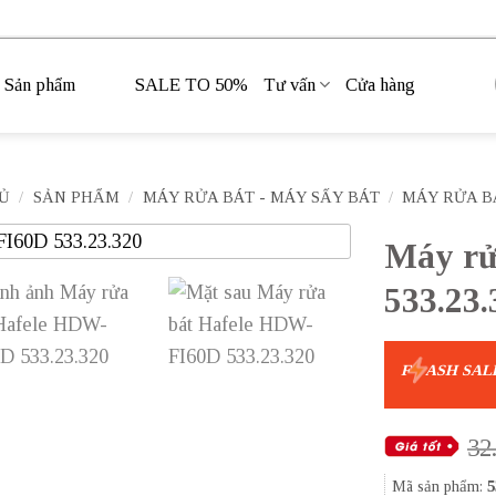
Sản phẩm
SALE TO 50%
Tư vấn
Cửa hàng
Ủ
/
SẢN PHẨM
/
MÁY RỬA BÁT - MÁY SẤY BÁT
/
MÁY RỬA B
Máy rử
533.23.
F
ASH SAL
32
Mã sản phẩm:
5