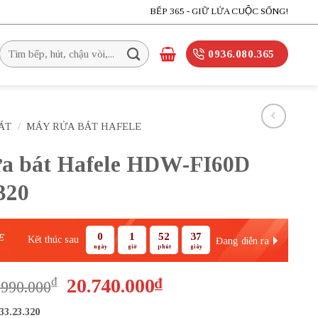
BẾP 365 - GIỮ LỬA CUỘC SỐNG!
Tìm
0936.080.365
kiếm:
ÁT
/
MÁY RỬA BÁT HAFELE
a bát Hafele HDW-FI60D
320
0
1
52
37
E
Kết thúc sau
Đang diễn ra
ngày
giờ
phút
giây
Giá
Giá
₫
20.740.000
₫
.990.000
gốc
hiện
33.23.320