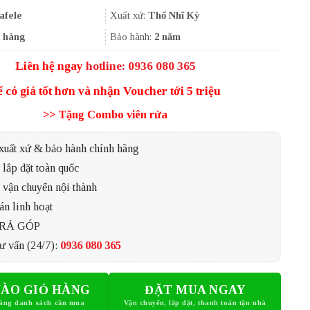
là:
tại
32.990.000₫.
là:
afele
Xuất xứ:
Thổ Nhĩ Kỳ
20.740.000₫.
 hàng
Bảo hành:
2 năm
Liên hệ ngay
hotline: 0936 080 365
ể có giá tốt hơn và nhận Voucher tới 5 triệu
>> Tặng Combo viên rửa
xuất xứ & bảo hành chính hãng
lắp đặt toàn quốc
 vận chuyển nội thành
án linh hoạt
TRẢ GÓP
ư vấn (24/7):
0936 080 365
ÀO GIỎ HÀNG
ĐẶT MUA NGAY