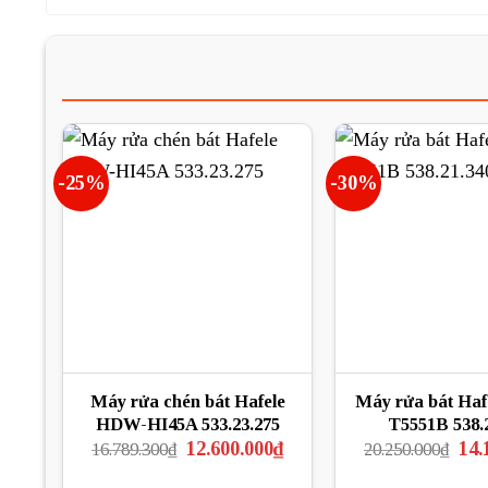
-25%
-30%
Máy rửa chén bát Hafele
Máy rửa bát Ha
HDW-HI45A 533.23.275
T5551B 538.
Giá
Giá
Giá
12.600.000
₫
14.
16.789.300
₫
20.250.000
₫
gốc
hiện
gốc
là:
tại
là: