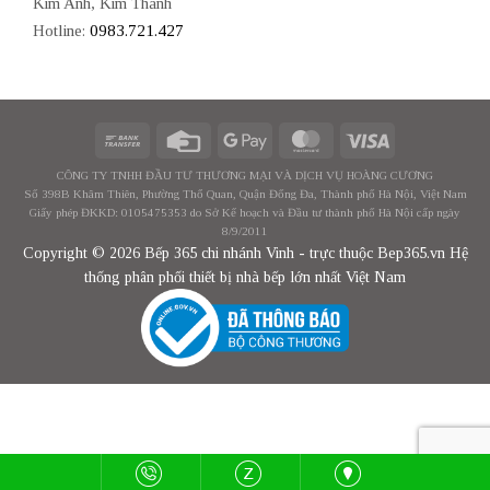
Kim Anh, Kim Thành
Hotline:
0983.721.427
CÔNG TY TNHH ĐẦU TƯ THƯƠNG MẠI VÀ DỊCH VỤ HOÀNG CƯƠNG
Số 398B Khâm Thiên, Phường Thổ Quan, Quận Đống Đa, Thành phố Hà Nội, Việt Nam
Giấy phép ĐKKD: 0105475353 do Sở Kế hoạch và Đầu tư thành phố Hà Nội cấp ngày
8/9/2011
Copyright © 2026 Bếp 365 chi nhánh Vinh - trực thuộc Bep365.vn Hệ
thống phân phối thiết bị nhà bếp lớn nhất Việt Nam