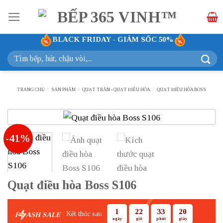
Bỏ
qua
nội
BLACK FRIDAY - GIẢM SỐC 50%
dung
Tìm
kiếm:
TRANG CHỦ
/
SẢN PHẨM
/
QUẠT TRẦN - QUẠT ĐIỀU HÒA
/
QUẠT ĐIỀU HÒA BOSS
-41%
Quạt điều hòa Boss S106
1
22
33
19
Kết thúc sau
F
ASH SALE
ngày
giờ
phút
giây