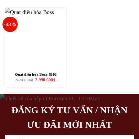
-43%
Quạt điều hòa Boss S102
Giá
Giá
2.990.000
₫
5.200.000
₫
gốc
hiện
là:
tại
5.200.000₫.
là:
2.990.000₫.
ĐĂNG KÝ TƯ VẤN / NHẬN
ƯU ĐÃI MỚI NHẤT