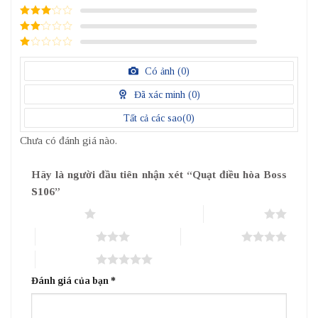
4
/ 5
điểm
3
/ 5
điểm
2
/
5
1
điểm
/
Có ảnh (
0
)
5
điểm
Đã xác minh (
0
)
Tất cả các sao(
0
)
Chưa có đánh giá nào.
Hãy là người đầu tiên nhận xét “Quạt điều hòa Boss
S106”
1 trên 5 sao
2 trên 5 sao
3 trên 5 sao
4 trên 5 sao
5 trên 5 sao
Đánh giá của bạn
*