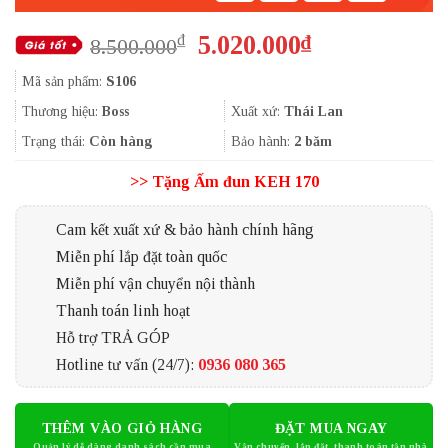
Giá
Giá
5.020.000
₫
₫
8.500.000
gốc
hiện
Mã sản phẩm:
S106
là:
tại
8.500.000₫.
là:
Thương hiệu:
Boss
Xuất xứ:
Thái Lan
5.020.000₫.
Trạng thái:
Còn hàng
Bảo hành:
2 băm
>> Tặng Ấm đun KEH 170
Cam kết xuất xứ & bảo hành chính hãng
Miễn phí lắp đặt toàn quốc
Miễn phí vận chuyển nội thành
Thanh toán linh hoạt
Hỗ trợ TRẢ GÓP
Hotline tư vấn (24/7):
0936 080 365
THÊM VÀO GIỎ HÀNG
ĐẶT MUA NGAY