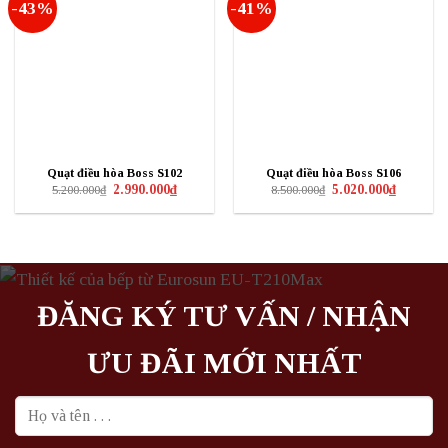
-43%
-41%
Quạt điều hòa Boss S102
Quạt điều hòa Boss S106
Giá
Giá
Giá
Giá
2.990.000
₫
5.020.000
₫
5.200.000
₫
8.500.000
₫
gốc
hiện
gốc
hiện
là:
tại
là:
tại
5.200.000₫.
là:
8.500.000₫.
là:
2.990.000₫.
5.020.000₫
ĐĂNG KÝ TƯ VẤN / NHẬN
ƯU ĐÃI MỚI NHẤT