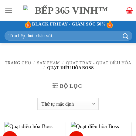
Bỏ
qua
nội
BLACK FRIDAY - GIẢM SỐC 50%
dung
Tìm
kiếm:
TRANG CHỦ
/
SẢN PHẨM
/
QUẠT TRẦN - QUẠT ĐIỀU HÒA
/
QUẠT ĐIỀU HÒA BOSS
BỘ LỌC